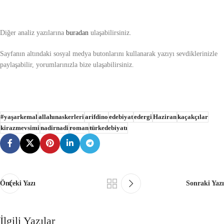
Diğer analiz yazılarına
buradan
ulaşabilirsiniz.
Sayfanın altındaki sosyal medya butonlarını kullanarak yazıyı sevdiklerinizle
paylaşabilir, yorumlarınızla bize ulaşabilirsiniz.
#yaşarkemal
allahınaskerleri
arifdino
edebiyat
edergi
Haziran
kaçakçılar
kirazmevsimi
nadirnadi
roman
türkedebiyatı
Önceki Yazı
Sonraki Yazı
İlgili Yazılar