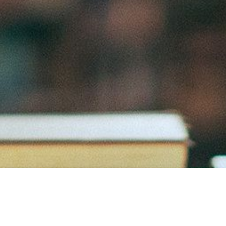
"Ars longa, vita brevis, occasio praeceps, experimentum periculosum,
iudicium difficile."