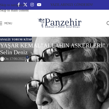
YAZILARINIZI GÖNDERİN!
Skip to navigation
Skip to main content
MENU
ANALIZ/ YORUM/ KITAP
YAŞAR KEMAL”ALLAHIN ASKERLERİ” /
Selin Deniz
0
On 17/06/2022