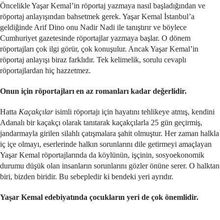
Öncelikle Yaşar Kemal’in röportaj yazmaya nasıl başladığından ve
röportaj anlayışından bahsetmek gerek. Yaşar Kemal İstanbul’a
geldiğinde Arif Dino onu Nadir Nadi ile tanıştırır ve böylece
Cumhuriyet gazetesinde röportajlar yazmaya başlar. O dönem
röportajları çok ilgi görür, çok konuşulur. Ancak Yaşar Kemal’in
röportaj anlayışı biraz farklıdır. Tek kelimelik, sorulu cevaplı
röportajlardan hiç hazzetmez.
Onun için röportajları en az romanları kadar değerlidir.
Hatta
Kaçakçılar
isimli röportajı için hayatını tehlikeye atmış, kendini
Adanalı bir kaçakçı olarak tanıtarak kaçakçılarla 25 gün geçirmiş,
jandarmayla girilen silahlı çatışmalara şahit olmuştur. Her zaman halkla
iç içe olmayı, eserlerinde halkın sorunlarını dile getirmeyi amaçlayan
Yaşar Kemal röportajlarında da köylünün, işçinin, sosyoekonomik
durumu düşük olan insanların sorunlarını gözler önüne serer. O halktan
biri, bizden biridir. Bu sebepledir ki bendeki yeri ayrıdır.
Yaşar Kemal edebiyatında çocukların yeri de çok önemlidir.