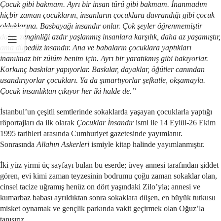
Çocuk gibi bakmam. Ayrı bir insan türü gibi bakmam. İnanmadım
hiçbir zaman çocukların, insanların çocuklara davrandığı gibi çocuk
olduklarına. Basbayağı insandır onlar. Çok şeyler öğrenmemiştir
daha, zenginliği azdır yaşlanmış insanlara karşılık, daha az yaşamıştır,
ama düpedüz insandır. Ana ve babaların çocuklara yaptıkları
inanılmaz bir zülüm benim için. Ayrı bir yaratıkmış gibi bakıyorlar.
Korkunç baskılar yapıyorlar. Baskılar, dayaklar, öğütler canından
usandırıyorlar çocukları. Ya da şımartıyorlar şefkatle, okşamayla.
Çocuk insanlıktan çıkıyor her iki halde de.”
İstanbul’un çeşitli semtlerinde sokaklarda yaşayan çocuklarla yaptığı
röportajları da ilk olarak
Çocuklar İnsandır
ismi ile 14 Eylül-26 Ekim
1995 tarihleri arasında Cumhuriyet gazetesinde yayımlanır.
Sonrasında
Allahın Askerleri
ismiyle kitap halinde yayımlanmıştır.
İki yüz yirmi üç sayfayı bulan bu eserde; üvey annesi tarafından şiddet
gören, evi kimi zaman teyzesinin bodrumu çoğu zaman sokaklar olan,
cinsel tacize uğramış henüz on dört yaşındaki Zilo’yla; annesi ve
kumarbaz babası ayrıldıktan sonra sokaklara düşen, en büyük tutkusu
misket oynamak ve gençlik parkında vakit geçirmek olan Oğuz’la
tanışırız.