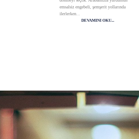
dönmeyi seçtik. Arabamızla yurdumun
emsalsiz engebeli, şemşerit yollarında
ilerlerken...
DEVAMINI OKU...