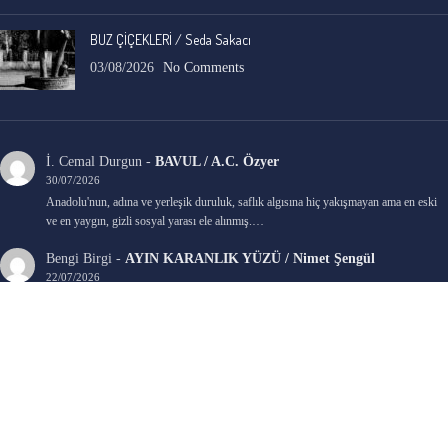
BUZ ÇİÇEKLERİ / Seda Sakacı
03/08/2026
No Comments
İ. Cemal Durgun
-
BAVUL / A.C. Özyer
30/07/2026
Anadolu'nun, adına ve yerleşik duruluk, saflık algısına hiç yakışmayan ama en eski
ve en yaygın, gizli sosyal yarası ele alınmış.…
Bengi Birgi
-
AYIN KARANLIK YÜZÜ / Nimet Şengül
22/07/2026
Kaleminize sağlık
Ali Emir Gürbüz
-
KADER EŞİTLİĞİ / Selçuk Karadağ
18/07/2026
Çok güzel. Elinize sağlık. İyi halim halsiz.
Emine HACI
-
ŞAHISSIZ EVCİLİK OYUNLARI / Sevim Alkan
05/07/2026