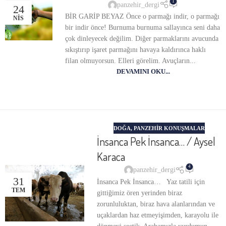
1
panzehir_dergi
24
BİR GARİP BEYAZ Önce o parmağı indir, o parmağı
NIS
bir indir önce! Burnuma burnuma sallayınca seni daha
çok dinleyecek değilim. Diğer parmaklarını avucunda
sıkıştırıp işaret parmağını havaya kaldırınca haklı
filan olmuyorsun. Elleri görelim. Avuçların...
DEVAMINI OKU...
DOĞA
,
PANZEHIR KONUŞMALAR
İnsanca Pek İnsanca… / Aysel
Karaca
4
panzehir_dergi
31
İnsanca Pek İnsanca… Yaz tatili için
TEM
gittiğimiz ören yerinden biraz
zorunluluktan, biraz hava alanlarından ve
uçaklardan haz etmeyişimden, karayolu ile