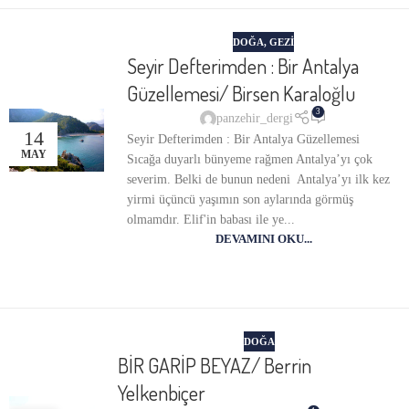
DOĞA
,
GEZI
Seyir Defterimden : Bir Antalya
Güzellemesi/ Birsen Karaloğlu
3
panzehir_dergi
14
Seyir Defterimden : Bir Antalya Güzellemesi
MAY
Sıcağa duyarlı bünyeme rağmen Antalya’yı çok
severim. Belki de bunun nedeni Antalya’yı ilk kez
yirmi üçüncü yaşımın son aylarında görmüş
olmamdır. Elif'in babası ile ye...
DEVAMINI OKU...
DOĞA
BİR GARİP BEYAZ/ Berrin
Yelkenbiçer