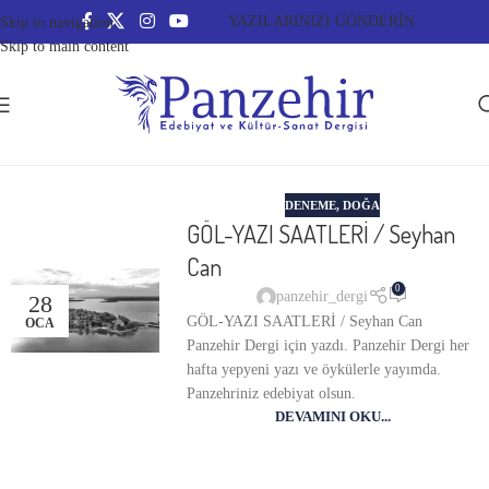
YAZILARINIZI GÖNDERİN
Skip to navigation
Skip to main content
DENEME
,
DOĞA
GÖL-YAZI SAATLERİ / Seyhan
Can
0
panzehir_dergi
28
GÖL-YAZI SAATLERİ / Seyhan Can
OCA
Panzehir Dergi için yazdı. Panzehir Dergi her
hafta yepyeni yazı ve öykülerle yayımda.
Panzehriniz edebiyat olsun.
DEVAMINI OKU...