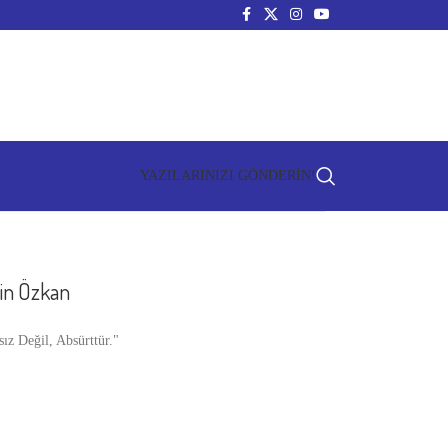
YAZILARINIZI GÖNDERİN!
n Özkan
eğil, Absürttür."