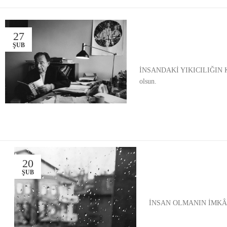
27
ŞUB
İNSANDAKİ YIKICILIĞIN KÖKEN
olsun.
20
ŞUB
İNSAN OLMANIN İMKÂNI / Öz