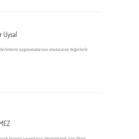
 Uysal
tlerin uygulamalarının uluslararası değerlerle
LMEZ
ok bireyin yaşamlarını dönüştürmek için ilham