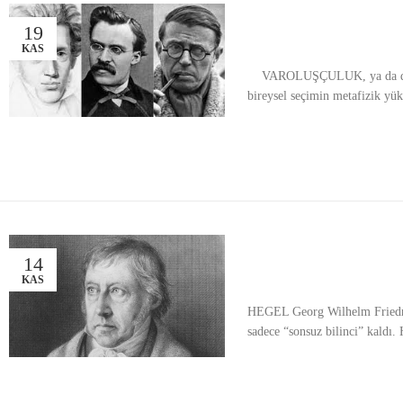
19
KAS
VAROLUŞÇULUK, ya da diğer b
bireysel seçimin metafizik yü
14
KAS
HEGEL Georg Wilhelm Friedric
sadece “sonsuz bilinci” kaldı. 