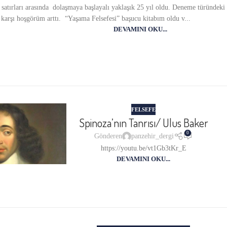
satırları arasında dolaşmaya başlayalı yaklaşık 25 yıl oldu. Deneme türündeki
a karşı hoşgörüm arttı. “Yaşama Felsefesi” başucu kitabım oldu v...
DEVAMINI OKU...
FELSEFE
Spinoza’nın Tanrısı/ Ulus Baker
0
Gönderen
panzehir_dergi
https://youtu.be/vt1Gb3tKr_E
DEVAMINI OKU...