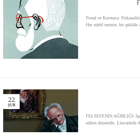
F
Freud ve Kurmaca: Psikanaliti
Her edebî metnin, bir şekilde 
22
ŞUB
FELSEFENİN AĞIRLIĞI/ Işık Se
edilen dönemdir. Literatürde A