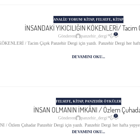
ANALIZ/ YORUM/ KITAP
,
FELSEFE
,
KITAP
İNSANDAKİ YIKICILIĞIN KÖKENLERİ/ Tacim 
0
Gönderen
panzehir_dergi
LERİ / Tacim Çiçek Panzehir Dergi için yazdı. Panzehir Dergi her hafta y
DEVAMINI OKU...
FELSEFE
,
KITAP
,
PANZEHIR ÖYKÜLER
İNSAN OLMANIN İMKÂNI / Özlem Çuhad
3
Gönderen
panzehir_dergi
lem Çuhadar Panzehir Dergi için yazdı. Panzehir Dergi her hafta yepyeni y
DEVAMINI OKU...