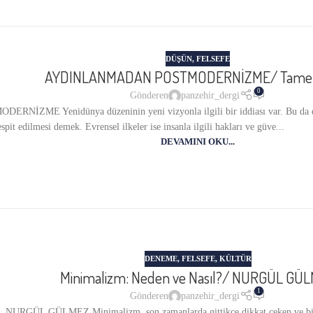
DÜŞÜN
,
FELSEFE
AYDINLANMADAN POSTMODERNİZME/ Tamer
0
Gönderen
panzehir_dergi
E Yenidünya düzeninin yeni vizyonla ilgili bir iddiası var. Bu da devle
pit edilmesi demek. Evrensel ilkeler ise insanla ilgili hakları ve güve...
DEVAMINI OKU...
DENEME
,
FELSEFE
,
KÜLTÜR
Minimalizm: Neden ve Nasıl?/ NURGÜL GÜ
1
Gönderen
panzehir_dergi
/ NURGÜL GÜLMEZ Minimalizm, son zamanlarda gittikçe dikkat çeken ve birç