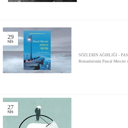
29
NIS
SÖZLERİN AĞIRLIĞI - PASCAL M
Romanlarında Pascal Mercier m
27
NIS