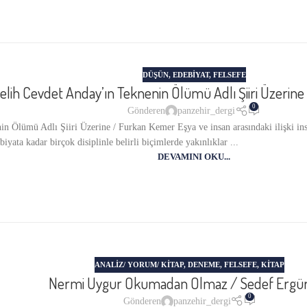
DÜŞÜN
,
EDEBİYAT
,
FELSEFE
elih Cevdet Anday’ın Teknenin Ölümü Adlı Şiiri Üzerin
0
Gönderen
panzehir_dergi
 Ölümü Adlı Şiiri Üzerine / Furkan Kemer Eşya ve insan arasındaki ilişki insanl
iyata kadar birçok disiplinle belirli biçimlerde yakınlıklar ...
DEVAMINI OKU...
ANALIZ/ YORUM/ KITAP
,
DENEME
,
FELSEFE
,
KITAP
Nermi Uygur Okumadan Olmaz / Sedef Ergü
0
Gönderen
panzehir_dergi