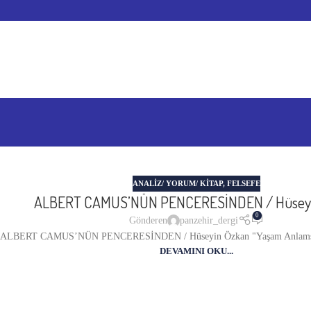
ANALIZ/ YORUM/ KITAP
,
FELSEFE
ALBERT CAMUS’NÜN PENCERESİNDEN / Hüseyi
0
Gönderen
panzehir_dergi
ALBERT CAMUS’NÜN PENCERESİNDEN / Hüseyin Özkan "Yaşam Anlamsız D
DEVAMINI OKU...