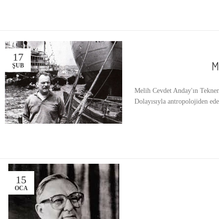
17
M
ŞUB
Melih Cevdet Anday'ın Teknenin
Dolayısıyla antropolojiden edeb
15
OCA