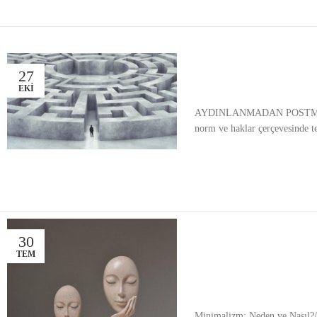
27
EKI
AYDINLANMADAN POSTMODERNİZM
norm ve haklar çerçevesinde tes
30
TEM
Minimalizm: Neden ve Nasıl?