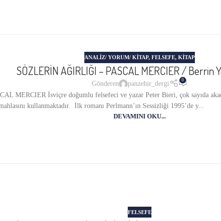
ANALIZ/ YORUM/ KITAP
,
FELSEFE
,
KITAP
SÖZLERİN AĞIRLIĞI – PASCAL MERCIER / Berrin Y
0
Gönderen
panzehir_dergi
ERCIER İsviçre doğumlu felsefeci ve yazar Peter Bieri, çok sayıda akadem
ahlasını kullanmaktadır. İlk romanı Perlmann’ın Sessizliği 1995’de y...
DEVAMINI OKU...
FELSEFE