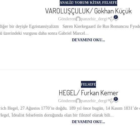
ANALIZ/ YORUM/ KITAP
,
FELSEFE
VAROLUŞÇULUK/ Gökhan Küçük
2
Gönderen
panzehir_dergi
ir deyişle Egzistansiyalizm Søren Kierkegaard ile Rus Romancısı Fyodor 
kü üzerindeki vurgusu daha sonra Gabriel Marcel...
DEVAMINI OKU...
FELSEFE
HEGEL/ Furkan Kemer
0
Gönderen
panzehir_dergi
h Hegel, 27 Ağustos 1770’te doğdu. 189 yıl önce bugün, 14 Kasım 1831’de dün
Hegel, İdealist felsefenin doruğunda olan bir filozof olarak bili...
DEVAMINI OKU...