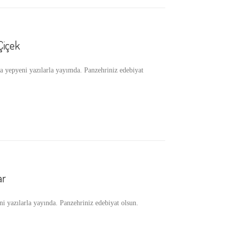
Çiçek
epyeni yazılarla yayımda. Panzehriniz edebiyat
ar
azılarla yayında. Panzehriniz edebiyat olsun.