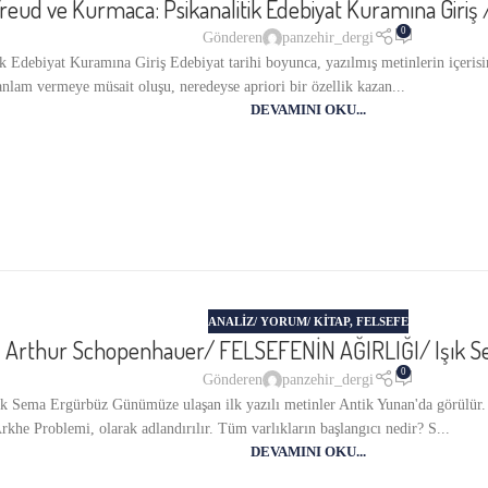
reud ve Kurmaca: Psikanalitik Edebiyat Kuramına Giri
0
Gönderen
panzehir_dergi
k Edebiyat Kuramına Giriş Edebiyat tarihi boyunca, yazılmış metinlerin içerisi
anlam vermeye müsait oluşu, neredeyse apriori bir özellik kazan...
DEVAMINI OKU...
ANALIZ/ YORUM/ KITAP
,
FELSEFE
Arthur Schopenhauer/ FELSEFENİN AĞIRLIĞI/ Işık 
0
Gönderen
panzehir_dergi
ma Ergürbüz Günümüze ulaşan ilk yazılı metinler Antik Yunan'da görülür. Bu
rkhe Problemi, olarak adlandırılır. Tüm varlıkların başlangıcı nedir? S...
DEVAMINI OKU...