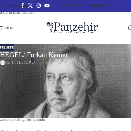
YAZILARINIZI GÖNDERİN!
Skip to navigation
Skip to main content
MENU
FELSEFE
HEGEL/ Furkan Kemer
0
On 14/11/2020
HEGEL
Georg Wilhelm Friedrich Hegel, 27 Ağustos 1770’te doğdu. 189 yıl önce
bugün, 14 Kasım 1831’de dünyaya veda etti. Ya da onun deyişiyle elinde,
sadece “sonsuz bilinci” kaldı.
Hegel, İdealist felsefenin doruğunda olan bir filozof olarak bilinir; ancak aynı
zamanda o, kendisinden sonra gelen her filozofun bir şekilde hesaplaşmak
zorunda kaldığı bir zihindir.