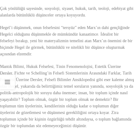
Çok yönlülüğü sayesinde, sosyoloji, siyaset, hukuk, tarih, teoloji, edebiyat gibi
alanlarda bütünlüklü düşünceler ortaya koyuyordu.
Hegel’i düşünmek, onun felsefesini “tersyüz” eden Marx’ın dahi gençliğinde
Hegelci olduğunu düşünmekle de mümkündür kanaatimce. İdealist bir
felsefeyi bırakıp, yeni bir materyalizmin temelini atan Marx’ın önemini de bir
biçimde Hegel ile görmek, bütünlüklü ve nitelikli bir düşünce oluşturmak
açısından elzemdir.
Mantık Bilimi, Hukuk Felsefesi, Tinin Fenomenolojisi, Estetik Üzerine
Dersler, Fichte ve Schelling’in Felsefi Sistemlerinin Arasındaki Farklar, Tarih
Felsefesi Üzerine Dersler, Felsefi Bilimler Ansiklopedisi gibi eser kaleme almış
olan Hegel, yukarıda da belirttiğimiz temel soruların yanında, sosyolojik ya da
politik-antropolojik bir soruyu daha önemser; insan, bir toplum içinde nasıl
yaşayabilir? Toplum olmak, özgür bir toplum olmak ne demektir? Bir
toplumun tüm üyelerinin, kendilerinin olduğu kadar o toplumun diğer
üyelerini de gözetlemesi ve düşünmesi gerekliliğini ortaya koyar. Zira
toplumun içinde bir kişinin özgürlüğü tehdit altındaysa, o toplum bağlamında
özgür bir toplumdan söz edemeyeceğimizi düşünür.