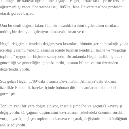
Tübingen’de ilahiyat öğrenimine başlayan Hegel, birkaç farklı yerde felsefe
öğretmenliği yaptı. Sonrasında ise; 1805’te, Jena Üniversitesi’nde profesör
olarak göreve başladı.
Onu bu denli değerli kılan, tüm bir insanlık tarihini ilgilendiren sorularla
müthiş bir dehayla ilgileniyor olmasıydı; insan ve tin.
Hegel, değişimin içindeki değişmeyen kısımları, ölümün geride bıraktığı ya da
içerdiği yaşamı, yabancılaşmanın içinde barınan kendiliği, tarihe ve “yaşadığı
topluma” uygun bir biçimde sunuyordu. Bu anlamda Hegel, tarihin içindeki
güncelliği ve güncelliğin içindeki tarihi, insanın bilinci ve tini üzerinden
değerlendiriyordu.
Söz gelişi Hegel, 1789’daki Fransız Devrimi’nin Almanya’daki etkisini,
özellikle Romantik hareket içinde bulunan düşün adamlarına olan etkisi
görmüştü.
Toplum yeni bir yere doğru gidiyor, insanın şimdi’yi ve geçmiş’i kavrayışı
değişiyordu. O, çağının düşüncesini kavramanın felsefedeki önemini sürekli
vurgulayarak, değişen toplumu anlamaya çalışarak, değişimin mümkünlüğünü
analiz ediyordu.