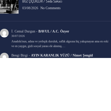
BUZ ÇİÇEKLERİ / Seda Sakacı
03/08/2026
No Comments
İ. Cemal Durgun
-
BAVUL / A.C. Özyer
30/07/2026
Anadolu'nun, adına ve yerleşik duruluk, saflık algısına hiç yakışmayan ama en eski
ve en yaygın, gizli sosyal yarası ele alınmış.…
Bengi Birgi
-
AYIN KARANLIK YÜZÜ / Nimet Şengül
22/07/2026
Kaleminize sağlık
Ali Emir Gürbüz
-
KADER EŞİTLİĞİ / Selçuk Karadağ
18/07/2026
Çok güzel. Elinize sağlık. İyi halim halsiz.
Emine HACI
-
ŞAHISSIZ EVCİLİK OYUNLARI / Sevim Alkan
05/07/2026
Kaleminize ve emeklerinize sağlık, keyifle okudum. Elimizi tutacak sevdiklerimizin
olması temennisiyle, yazıların devamını bekliyoruz heyecanla...