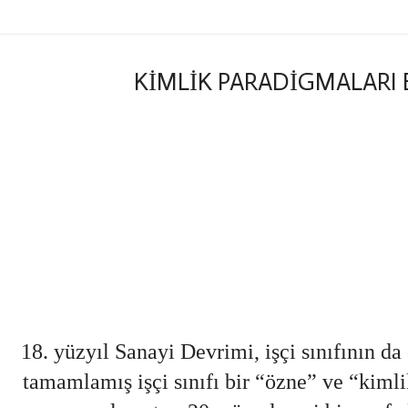
KİMLİK PARADİGMALARI
tam 
biline
o
Bo
18. yüzyıl Sanayi Devrimi, işçi sınıfının da
tamamlamış işçi sınıfı bir “özne” ve “kiml