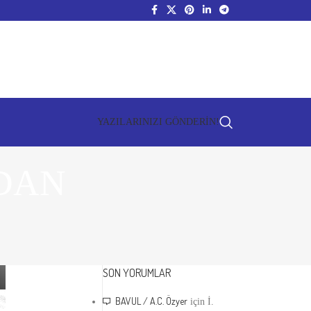
YAZILARINIZI GÖNDERİN!
DAN
SON YORUMLAR
BAVUL / A.C. Özyer
için
İ.