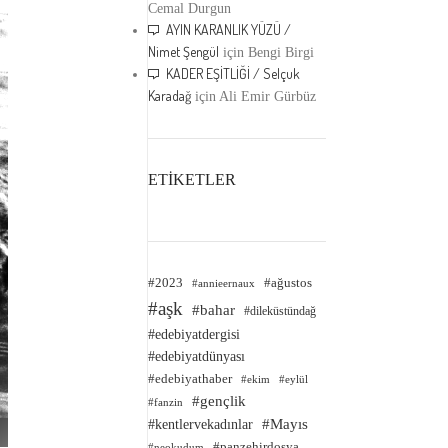
Cemal Durgun
AYIN KARANLIK YÜZÜ /
Nimet Şengül
için
Bengi Birgi
KADER EŞİTLİĞİ / Selçuk
Karadağ
için
Ali Emir Gürbüz
ETİKETLER
#2023
#ağustos
#annieernaux
#aşk
#bahar
#dileküstündağ
#edebiyatdergisi
#edebiyatdünyası
#edebiyathaber
#ekim
#eylül
#gençlik
#fanzin
#kentlervekadınlar
#Mayıs
#panzehirdosya
#neokudum