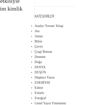
etkisiyle
kim kimlik
KATEGORILER
Analiz/ Yorum/ Kitap
Anı
Anlatı
Bilim
Çeviri
Çizgi Roman
Deneme
Doğa
DOSYA
DÜŞÜN
Düşünce Yazısı
EDEBİYAT
Editör
Felsefe
Fotoğraf
Genel Yayın Yönetmeni