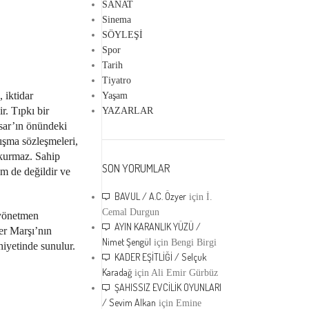
SANAT
Sinema
SÖYLEŞİ
Spor
Tarih
Tiyatro
 iktidar
Yaşam
r. Tıpkı bir
YAZARLAR
sar’ın önündeki
lışma sözleşmeleri,
 kurmaz. Sahip
SON YORUMLAR
em de değildir ve
BAVUL / A.C. Özyer
için
İ.
Cemal Durgun
 yönetmen
AYIN KARANLIK YÜZÜ /
er Marşı’nın
Nimet Şengül
için
Bengi Birgi
hiyetinde sunulur.
KADER EŞİTLİĞİ / Selçuk
Karadağ
için
Ali Emir Gürbüz
ŞAHISSIZ EVCİLİK OYUNLARI
/ Sevim Alkan
için
Emine