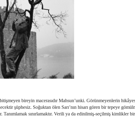
na bitişmeyen bireyin macerasıdır Mahsun’unki. Görünmeyenlerin hikâye
ülecektir şüphesiz. Soğuktan ölen Sarı’nın hisarı gören bir tepeye gömülm
ır. Tanımlamak sınırlamaktır. Verili ya da edinilmiş-seçilmiş kimlikler bir