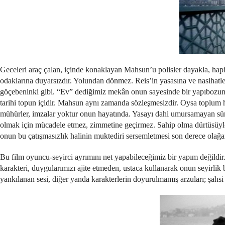
Geceleri araç çalan, içinde konaklayan Mahsun’u polisler dayakla, hapisle
odaklarına duyarsızdır. Yolundan dönmez. Reis’in yasasına ve nasihatler
göçebeninki gibi. “Ev” dediğimiz mekân onun sayesinde bir yapıbozuma
tarihi topun içidir. Mahsun aynı zamanda sözleşmesizdir. Oysa toplum her
mühürler, imzalar yoktur onun hayatında. Yasayı dahi umursamayan sürekl
olmak için mücadele etmez, zimmetine geçirmez. Sahip olma dürtüsüyle de
onun bu çatışmasızlık halinin muktediri sersemletmesi son derece olağa
Bu film oyuncu-seyirci ayrımını net yapabileceğimiz bir yapım değildir.
karakteri, duygularımızı ajite etmeden, ustaca kullanarak onun seyirli
yankılanan sesi, diğer yanda karakterlerin doyurulmamış arzuları; şahsi