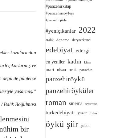
#panzehirkitap
#panzehirsöyleşi
#panzehirşiirler
2022
#yeniçıkanlar
deneme
aralık
deryaerkenci
edebiyat
edergi
ekler kozalarından
kadın
en yeniler
kitap
rmış ve
mart
nisan
ocak
panzehir
panzehiröykü
günlerce
panzehiröyküler
rmış.”
roman
sinema
ulması
temmuz
türkedebiyatı
yazar
ölüm
tlenmesini
öykü
şiir
şubat
 mühim bir