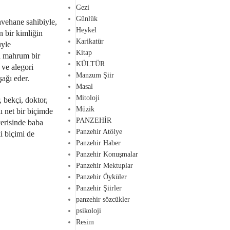
Gezi
Günlük
hvehane sahibiyle,
Heykel
n bir kimliğin
Karikatür
üyle
Kitap
an mahrum bir
KÜLTÜR
 ve alegori
Manzum Şiir
şağı eder.
Masal
Mitoloji
 bekçi, doktor,
Müzik
ı net bir biçimde
PANZEHİR
çerisinde baba
Panzehir Atölye
i biçimi de
Panzehir Haber
Panzehir Konuşmalar
Panzehir Mektuplar
Panzehir Öyküler
Panzehir Şiirler
panzehir sözcükler
psikoloji
Resim