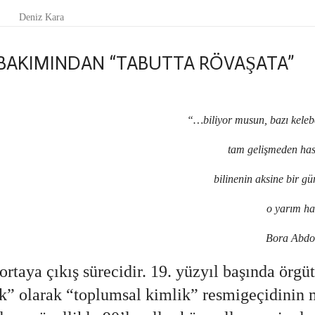
Deniz Kara
 BAKIMINDAN “TABUTTA RÖVAŞATA”
“…biliyor musun, bazı keleb
gelişmeden hasarlı çıkarla
nin aksine bir gün değil de 
 yarım halleriyle yaşa
ra Abdo / Balık Boğ
 ortaya çıkış sürecidir. 19. yüzyıl başında örgü
ik” olarak “toplumsal kimlik” resmigeçidinin