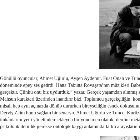
Gönüllü oyuncular; Ahmet Uğurlu, Ayşen Aydemir, Fuat Onan ve Tuncel 
döneminde epey ses getirdi. Hatta Tabutta Rövaşata’nın müzikleri Baba
gerçektir. Çünkü onu biz uydurduk.” yazar. Gerçek yaşamdan alınmış s
Mahsun karakteri üzerinden inandırır bizi. Toplumcu gerçekçiliğin, kom
misali hep aynı açmazda dönüp dururken bireyselliğin esnek dokusunun hi
Derviş Zaim bunu sağlam bir senaryo, Ahmet Uğurlu ve Tuncel Kurtiz g
imkânlarını yeni yönelimlere ekleyen bir yönetmen olarak, derdini metaf
psikolojik derinlik gerekse ontolojik kaygı anlamında farklı arayışların 