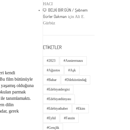
HACI
BELKİ BİR GÜN / Şebnem
Gürler Oakman
için
Ali E.
Gürbüz
ETİKETLER
#2023
#annieernaux
#ağustos
#aşk
ri kendi
“Bu film bütünüyle
#bahar
#dileküstündağ
n yaşamış olduğuna
#edebiyatdergisi
sokulan parmak
ile tanımlamaktı.
#edebiyatdünyası
rn dilin
#edebiyathaber
#ekim
adar, gerek
#eylül
#fanzin
#gençlik