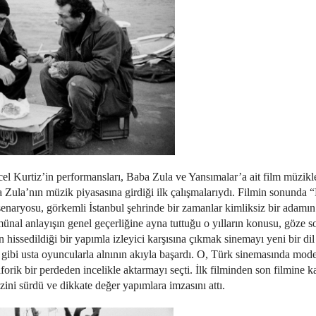
Kurtiz’in performansları, Baba Zula ve Yansımalar’a ait film müzikle
 Zula’nın müzik piyasasına girdiği ilk çalışmalarıydı. Filmin sonunda 
enaryosu, görkemli İstanbul şehrinde bir zamanlar kimliksiz bir adamı
ünal anlayışın genel geçerliğine ayna tuttuğu o yılların konusu, göze 
ssedildiği bir yapımla izleyici karşısına çıkmak sinemayı yeni bir dil 
ibi usta oyuncularla alnının akıyla başardı. O, Türk sinemasında mode
orik bir perdeden incelikle aktarmayı seçti. İlk filminden son filmine k
izini sürdü ve dikkate değer yapımlara imzasını attı.