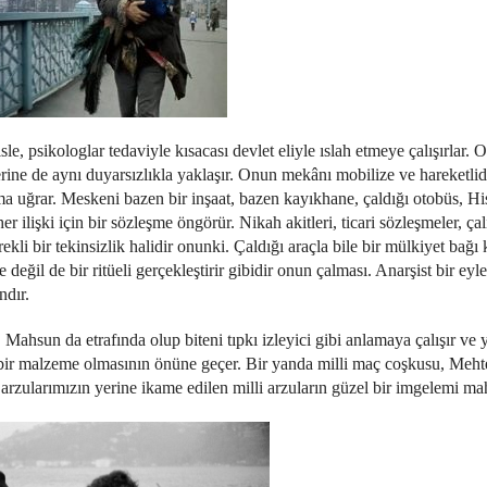
, psikologlar tedaviyle kısacası devlet eliyle ıslah etmeye çalışırlar. O,
ine de aynı duyarsızlıkla yaklaşır. Onun mekânı mobilize ve hareketlidi
 uğrar. Meskeni bazen bir inşaat, bazen kayıkhane, çaldığı otobüs, Hi
 ilişki için bir sözleşme öngörür. Nikah akitleri, ticari sözleşmeler, ça
i bir tekinsizlik halidir onunki. Çaldığı araçla bile bir mülkiyet bağı
ğil de bir ritüeli gerçekleştirir gibidir onun çalması. Anarşist bir eyl
ndır.
 Mahsun da etrafında olup biteni tıpkı izleyici gibi anlamaya çalışır ve
k bir malzeme olmasının önüne geçer. Bir yanda milli maç coşkusu, Meht
 arzularımızın yerine ikame edilen milli arzuların güzel bir imgelemi ma