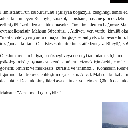
Film İstanbul’un kalburüstünü ağırlayan boğazıyla, zenginliği temsil e
aile erkini imleyen Reis’iyle; karakol, hapishane, hastane gibi devletin i
ezilmişliği üzerinden anlatılmamasıdır. Tüm kimliklerden bağımsız M
evrenselleşmiştir. Mahsun Süpertitiz… Aidiyeti, yeri yurdu, kimliği olan
“mort civile”, yeri yurdu olmayan bir göçebe, aidiyetsiz bir avaredir o.
tuzağından kurtarır. Ona istesek de bir kimlik atfedemeyiz. Bireyliği
sa
Ötekine duyulan ihtiyaç bir özneyi veya nesneyi tanımlamak için mutlaka
psikolog, reis) çatışmaması, kendi sınırlarını çizmek için ötekiyle mü
gösterir. Sınırsız ve merkezsiz, kuralsız ve tanımsız… Komiserin Reis’e
figürünün kontrolüyle ehlileştirme çabasıdır. Ancak Mahsun bir babanın oğ
dostluktur. Dostluk bireylikleri ayakta tutar, yok etmez. Çünkü dostluk öz
Mahsun: ”Ama arkadaşlar iyidir.”