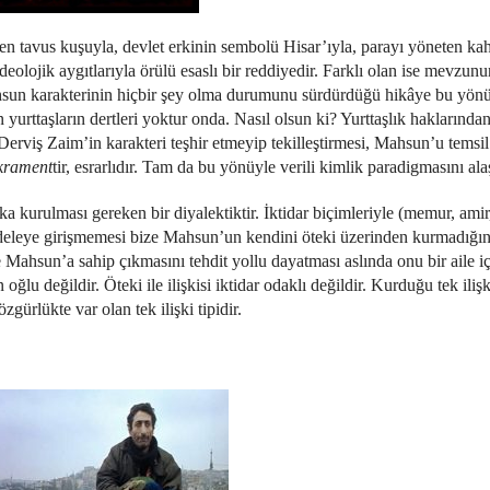
den tavus kuşuyla, devlet erkinin sembolü Hisar’ıyla, parayı yöneten ka
deolojik aygıtlarıyla örülü esaslı bir reddiyedir. Farklı olan ise mevzunu
ahsun karakterinin hiçbir şey olma durumunu sürdürdüğü hikâye bu yön
 yurttaşların dertleri yoktur onda. Nasıl olsun ki? Yurttaşlık haklarınd
 Derviş Zaim’in karakteri teşhir etmeyip tekilleştirmesi, Mahsun’u temsil
krament
tir, esrarlıdır. Tam da bu yönüyle verili kimlik paradigmasını ala
 kurulması gereken bir diyalektiktir. İktidar biçimleriyle (memur, amir,
cadeleye girişmemesi bize Mahsun’un kendini öteki üzerinden kurmadığın
 Mahsun’a sahip çıkmasını tehdit yollu dayatması aslında onu bir aile i
lu değildir. Öteki ile ilişkisi iktidar odaklı değildir. Kurduğu tek ilişk
gürlükte var olan tek ilişki tipidir.