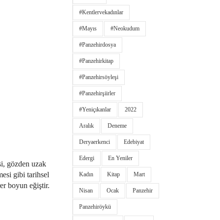
#kentlervekadınlar
#Mayıs
#neokudum
#panzehirdosya
#panzehirkitap
#panzehirsöyleşi
#panzehirşiirler
#yeniçıkanlar
2022
Aralık
Deneme
Deryaerkenci
Edebiyat
Edergi
En Yeniler
si, gözden uzak
esi gibi tarihsel
Kadın
Kitap
Mart
er boyun eğiştir.
Nisan
Ocak
Panzehir
Panzehiröykü