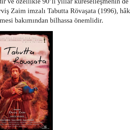
ır ve özellikle 90’lı yıllar küreselleşmenin de 
Derviş Zaim imzalı Tabutta Rövaşata (1996), hâ
tmesi bakımından bilhassa önemlidir.