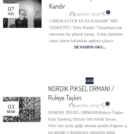
Kandır
07
0
panzehir_dergi
NIS
GJİROKASTER YA DA KADARE’NİN
TAŞKENTİ / Pelin Kandır “Gerçekten çok
enteresan bir şehirdi burası. Yolda yürürken
canın isterse kafandaki şapkayı çıkarır
DEVAMINI OKU...
GEZI
NORDİK PİKSEL ORMANI /
Rukiye Taşkın
0
03
panzehir_dergi
MAR
NORDİK PİKSEL ORMANI/Rukiye Taşkın
Kula Ekeberg Ormanı’nın mistik havası,
Oslo’nun puslu göğü altında sanatla doğanın iç
içe geçtiği o dondurucu cumartesi günü.