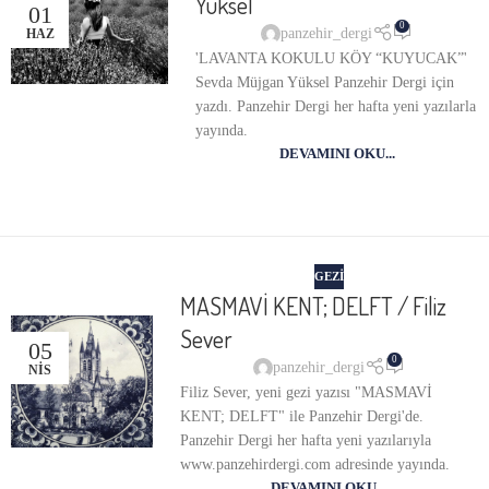
Yüksel
01
0
panzehir_dergi
HAZ
'LAVANTA KOKULU KÖY “KUYUCAK”'
Sevda Müjgan Yüksel Panzehir Dergi için
yazdı. Panzehir Dergi her hafta yeni yazılarla
yayında.
DEVAMINI OKU...
GEZI
MASMAVİ KENT; DELFT / Filiz
Sever
05
0
panzehir_dergi
NIS
Filiz Sever, yeni gezi yazısı "MASMAVİ
KENT; DELFT" ile Panzehir Dergi'de.
Panzehir Dergi her hafta yeni yazılarıyla
www.panzehirdergi.com adresinde yayında.
DEVAMINI OKU...