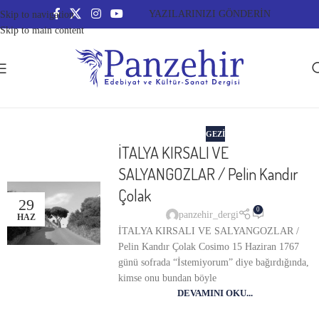
YAZILARINIZI GÖNDERİN
Skip to navigation
Skip to main content
GEZI
İTALYA KIRSALI VE
SALYANGOZLAR / Pelin Kandır
Çolak
29
0
panzehir_dergi
HAZ
İTALYA KIRSALI VE SALYANGOZLAR /
Pelin Kandır Çolak Cosimo 15 Haziran 1767
günü sofrada “İstemiyorum” diye bağırdığında,
kimse onu bundan böyle
DEVAMINI OKU...