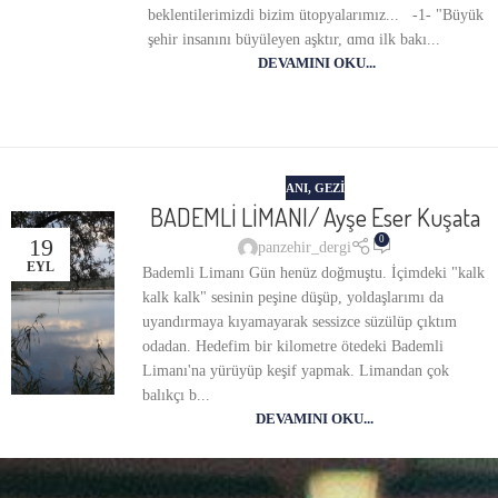
beklentilerimizdi bizim ütopyalarımız... -1- "Büyük
şehir insanını büyüleyen aşktır, ɑmɑ ilk bakı...
DEVAMINI OKU...
ANI
,
GEZI
BADEMLİ LİMANI/ Ayşe Eser Kuşata
19
0
panzehir_dergi
EYL
Bademli Limanı Gün henüz doğmuştu. İçimdeki "kalk
kalk kalk" sesinin peşine düşüp, yoldaşlarımı da
uyandırmaya kıyamayarak sessizce süzülüp çıktım
odadan. Hedefim bir kilometre ötedeki Bademli
Limanı'na yürüyüp keşif yapmak. Limandan çok
balıkçı b...
DEVAMINI OKU...