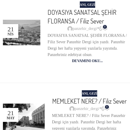
ANI
,
GEZI
DOYASIYA SANATSAL ŞEHİR
FLORANSA / Filiz Sever
0
21
panzehir_dergi
NIS
DOYASIYA SANATSAL ŞEHİR FLORANSA /
Filiz Sever Panzehir Dergi için yazdı. Panzehir
Dergi her hafta yepyeni yazılarla yayımda.
Panzehriniz edebiyat olsun.
DEVAMINI OKU...
ANI
,
GEZI
MEMLEKET NERE? / Filiz Sever
0
panzehir_dergi
21
MEMLEKET NERE? / Filiz Sever Panzehir
MAY
Dergi için yazdı. Panzehir Dergi her hafta
yepyeni yazılarla yayımda. Panzehriniz