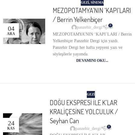
GEZI
,
SINEMA
MEZOPOTAMYA’NIN ‘KAPI’LARI
/ Berrin Yelkenbiçer
0
04
panzehir_dergi
ARA
MEZOPOTAMYA’NIN ‘KAPI’LARI / Berrin
Yelkenbiçer Panzehir Dergi için yazdı.
Panzehir Dergi her hafta yepyeni yazı ve
söyleşilerle yayımda.
DEVAMINI OKU...
GEZI
DOĞU EKSPRESİ İLE K’LAR
KRALİÇESİNE YOLCULUK /
Seyhan Can
24
0
panzehir_dergi
KAS