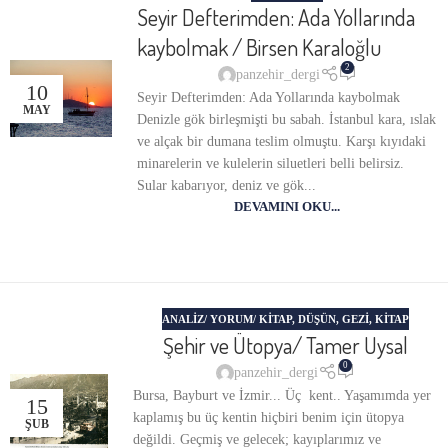
Seyir Defterimden: Ada Yollarında
kaybolmak / Birsen Karaloğlu
2
panzehir_dergi
10
Seyir Defterimden: Ada Yollarında kaybolmak
MAY
Denizle gök birleşmişti bu sabah. İstanbul kara, ıslak
ve alçak bir dumana teslim olmuştu. Karşı kıyıdaki
minarelerin ve kulelerin siluetleri belli belirsiz.
Sular kabarıyor, deniz ve gök...
DEVAMINI OKU...
ANALIZ/ YORUM/ KITAP
,
DÜŞÜN
,
GEZI
,
KITAP
Şehir ve Ütopya/ Tamer Uysal
0
panzehir_dergi
Bursa, Bayburt ve İzmir... Üç kent.. Yaşamımda yer
15
kaplamış bu üç kentin hiçbiri benim için ütopya
ŞUB
değildi. Geçmiş ve gelecek; kayıplarımız ve