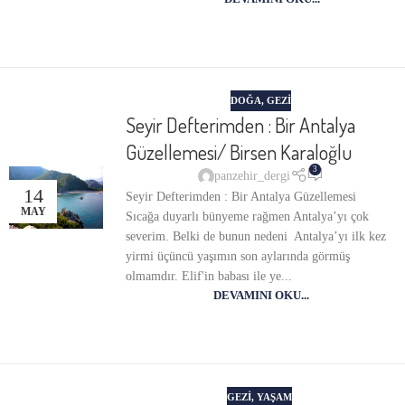
DOĞA
,
GEZI
Seyir Defterimden : Bir Antalya
Güzellemesi/ Birsen Karaloğlu
3
panzehir_dergi
14
Seyir Defterimden : Bir Antalya Güzellemesi
MAY
Sıcağa duyarlı bünyeme rağmen Antalya’yı çok
severim. Belki de bunun nedeni Antalya’yı ilk kez
yirmi üçüncü yaşımın son aylarında görmüş
olmamdır. Elif'in babası ile ye...
DEVAMINI OKU...
GEZI
,
YAŞAM