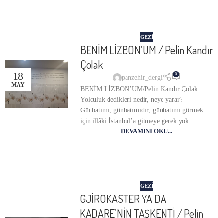
GEZI
BENİM LİZBON’UM / Pelin Kandır
Çolak
18
0
panzehir_dergi
MAY
BENİM LİZBON’UM/Pelin Kandır Çolak
Yolculuk dedikleri nedir, neye yarar?
Günbatımı, günbatımıdır; günbatımı görmek
için illâki İstanbul’a gitmeye gerek yok.
DEVAMINI OKU...
GEZI
GJİROKASTER YA DA
KADARE’NİN TAŞKENTİ / Pelin