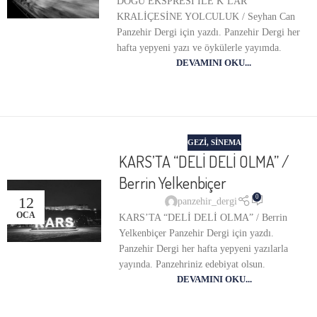
DOĞU EKSPRESİ İLE K’LAR
KRALİÇESİNE YOLCULUK / Seyhan Can
Panzehir Dergi için yazdı. Panzehir Dergi her
hafta yepyeni yazı ve öykülerle yayımda.
DEVAMINI OKU...
GEZI
,
SINEMA
KARS’TA “DELİ DELİ OLMA” /
Berrin Yelkenbiçer
0
12
panzehir_dergi
OCA
KARS’TA “DELİ DELİ OLMA” / Berrin
Yelkenbiçer Panzehir Dergi için yazdı.
Panzehir Dergi her hafta yepyeni yazılarla
yayında. Panzehriniz edebiyat olsun.
DEVAMINI OKU...