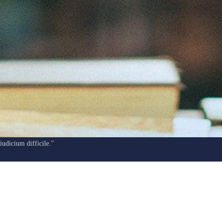
"Ars longa, vita brevis, occasio praeceps, experimentum periculosum,
iudicium difficile."
“Sanat uzun, hayat kısa, fırsat kaçıcı, deneyim aldatıcı, karar zor.”
Hipokrat
E-DERGİ SON YAZILAR