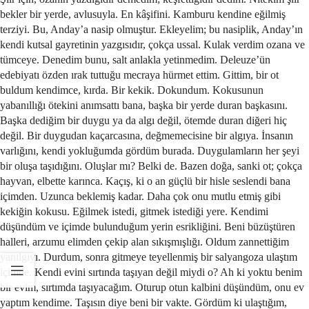
bekler bir yerde, avlusuyla. En kâşifini. Kamburu kendine eğilmiş
terziyi. Bu, Anday’a nasip olmuştur. Ekleyelim; bu nasiplik, Anday’ın
kendi kutsal gayretinin yazgısıdır, çokça ussal. Kulak verdim ozana ve
tümceye. Denedim bunu, salt anlakla yetinmedim. Deleuze’ün
edebiyatı özden ırak tuttuğu mecraya hürmet ettim. Gittim, bir ot
buldum kendimce, kırda. Bir kekik. Dokundum. Kokusunun
yabanıllığı ötekini anımsattı bana, başka bir yerde duran başkasını.
Başka dediğim bir duygu ya da algı değil, ötemde duran diğeri hiç
değil. Bir duygudan kaçarcasına, değmemecisine bir algıya. İnsanın
varlığını, kendi yokluğumda gördüm burada. Duygulamların her şeyi
bir oluşa taşıdığını. Oluşlar mı? Belki de. Bazen doğa, sanki ot; çokça
hayvan, elbette karınca. Kaçış, ki o an güçlü bir hisle seslendi bana
içimden. Uzunca beklemiş kadar. Daha çok onu mutlu etmiş gibi
kekiğin kokusu. Eğilmek istedi, gitmek istediği yere. Kendimi
düşündüm ve içimde bulunduğum yerin esrikliğini. Beni büzüştüren
halleri, arzumu elimden çekip alan sıkışmışlığı. Oldum zannettiğim
yanılgıyı. Durdum, sonra gitmeye teyellenmiş bir salyangoza ulaştım
içimde. Kendi evini sırtında taşıyan değil miydi o? Ah ki yoktu benim
bir evim, sırtımda taşıyacağım. Oturup otun kalbini düşündüm, onu ev
yaptım kendime. Taşısın diye beni bir vakte. Gördüm ki ulaştığım,