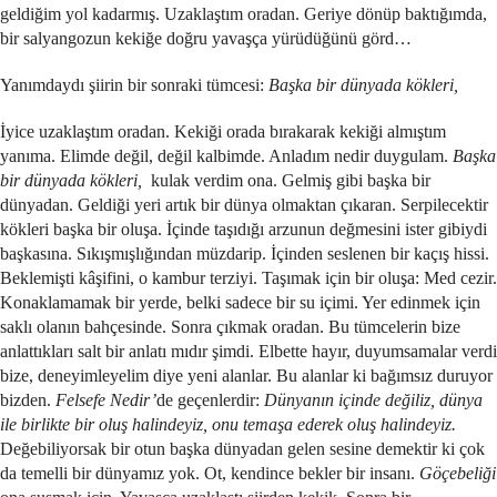
geldiğim yol kadarmış. Uzaklaştım oradan. Geriye dönüp baktığımda,
bir salyangozun kekiğe doğru yavaşça yürüdüğünü görd…
Yanımdaydı şiirin bir sonraki tümcesi:
Başka bir dünyada kökleri,
İyice uzaklaştım oradan. Kekiği orada bırakarak kekiği almıştım
yanıma. Elimde değil, değil kalbimde. Anladım nedir duygulam.
Başka
bir dünyada kökleri,
kulak verdim ona. Gelmiş gibi başka bir
dünyadan. Geldiği yeri artık bir dünya olmaktan çıkaran. Serpilecektir
kökleri başka bir oluşa. İçinde taşıdığı arzunun değmesini ister gibiydi
başkasına. Sıkışmışlığından müzdarip. İçinden seslenen bir kaçış hissi.
Beklemişti kâşifini, o kambur terziyi. Taşımak için bir oluşa: Med cezir.
Konaklamamak bir yerde, belki sadece bir su içimi. Yer edinmek için
saklı olanın bahçesinde. Sonra çıkmak oradan. Bu tümcelerin bize
anlattıkları salt bir anlatı mıdır şimdi. Elbette hayır, duyumsamalar verdi
bize, deneyimleyelim diye yeni alanlar. Bu alanlar ki bağımsız duruyor
bizden.
Felsefe Nedir’
de geçenlerdir:
Dünyanın içinde değiliz, dünya
ile birlikte bir oluş halindeyiz, onu temaşa ederek oluş halindeyiz.
Değebiliyorsak bir otun başka dünyadan gelen sesine demektir ki çok
da temelli bir dünyamız yok. Ot, kendince bekler bir insanı.
Göçebeliği