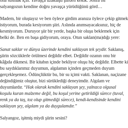
ona susmak için. Yavaşça uzaklaştı şiirden kekik. Sonra bir
salyangozun kendine doğru yavaşça yürüdüğünü görd…
Madem, bir oluştayız ve ben öylece girdim aranıza öylece çekip gitmek
istiyorum, burada kesiyorum şiiri. Aslında anımsayacaksınız, hiç de
kesmiyorum. Duruyor şiir bir yerde, başka bir oluşu beklemek için
belki de. Ben en başa gidiyorum, oraya. Otun saklan(ma)dığı yere:
Sanat saklar ve dünya üzerinde kendini saklayan tek şeydir.
Saklanış,
şiirin sözcüklerle örülmesi değildir elbet. Değildir ozanın onu bir
kâğıda dikmesi. Bir kitabın içinde bekliyor oluşu hiç değildir. Elbette ki
bu saydıklarımız duyumun, algılamın içinden geçmeden duyum
gerçekleşemez. Ödünçlüktür bu, bir su içimi vakti. Saklanan, naçizane
değindiğimiz oluştur, bizi sürüklediği deneyimdir. Algılam ve
duyumlardır. “
Hak olarak kendini saklayan şey, yalnızca olgusal
koşulu kuran malzeme değil, bu koşul yerine getirildiği sürece (tuval,
renk ya da taş, toz olup gitmediği sürece), kendi-kendisinde kendini
saklayan şey, algılam ya da duygulamdır.”
Salyangoz, işitmiş miydi şiirin sesini?