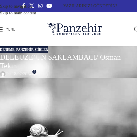
YAZILARINIZI GÖNDERİN!
Skip to navigation
Skip to main content
MENU
DENEME
,
PANZEHIR ŞIIRLER
DELEUZE’ÜN SAKLAMBACI/ Osman
Tekin
0
On 18/07/2024