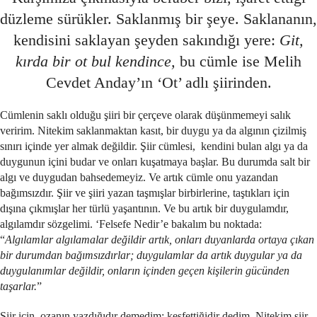
düzleme sürükler. Saklanmış bir şeye. Saklananın,
kendisini saklayan şeyden sakındığı yere:
Git,
kırda bir ot bul kendince,
bu cümle ise Melih
Cevdet Anday’ın ‘Ot’ adlı şiirinden.
Cümlenin saklı olduğu şiiri bir çerçeve olarak düşünmemeyi salık
veririm. Nitekim saklanmaktan kasıt, bir duygu ya da algının çizilmiş
sınırı içinde yer almak değildir. Şiir cümlesi, kendini bulan algı ya da
duygunun içini budar ve onları kuşatmaya başlar. Bu durumda salt bir
algı ve duygudan bahsedemeyiz. Ve artık cümle onu yazandan
bağımsızdır. Şiir ve şiiri yazan taşmışlar birbirlerine, taştıkları için
dışına çıkmışlar her türlü yaşantının. Ve bu artık bir duygulamdır,
algılamdır sözgelimi. ‘Felsefe Nedir’e bakalım bu noktada:
“
Algılamlar algılamalar değildir artık, onları duyanlarda ortaya çıkan
bir durumdan bağımsızdırlar; duygulamlar da artık duygular ya da
duygulanımlar değildir, onların içinden geçen kişilerin gücünden
taşarlar.
”
Şiir için, ozanın yazdığıdır demedim; keşfettiğidir dedim. Nitekim şiir