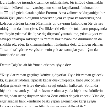
Bu yüzden de insandaki zalimce saldırganlığı, bir içgüdü olmamakla
birlikte, kökeni insan varoluşunun somut koşullarında bulunan bir
insan gizil gücü olarak açıklar Fromm. Ama zalimce saldırganlığın bir
insan gizil gücü olduğunu söylerken yeni kalıplar kazandırıldığında
kolayca ortadan kalkan öğrenilmiş bir davranış kalıbından öte bir şey
olduğunun da altını çizer. Özellikle erki ellerinde tutanların propaganda
ve ‘beyin yıkama’ ile ‘iç ve dış düşman’ yaratabilme, yıkıcı-kıyıcı ve
savaşçı anlayışla saldırganlık zemini hazırlayabilme durumundan da
sıklıkla söz eder. Eski zamanlardan günümüze dek, türünden olanları
“insan dışı” görme ve göstermenin çok acı sonuçlar yarattığını da
örneklerle anlatır.
Demir Çağı’na ait bir Yunan efsanesi şöyle der:
“Kuşaklar zaman geçtikçe kötüye gidiyorlar. Öyle bir zaman gelecek
ki, kuşaklar iktidara tapacak kadar düşkünleşecek, kaba güç onlara
doğru gelecek ve iyiye duyulan sevgi ortadan kalkacak. Sonunda
hiçbir kimse artık yanlışlara kızmaz olunca ya da hiç kimse kötülerin
varlığından utanç duymaz olunca Zeus onları da yok edecek. Yine de,
eğer sıradan halk kendisine baskı yapan egemenlere karşı ayağa
kalkacak olursa, o zaman bile bir şeyler yapılabilecektir.”