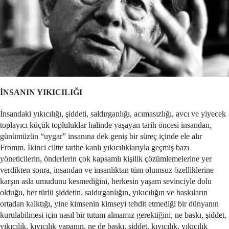
İNSANIN YIKICILIĞI
İnsandaki yıkıcılığı, şiddeti, saldırganlığı, acımasızlığı, avcı ve yiyecek
toplayıcı küçük topluluklar halinde yaşayan tarih öncesi insandan,
günümüzün “uygar” insanına dek geniş bir süreç içinde ele alır
Fromm. İkinci ciltte tarihe kanlı yıkıcılıklarıyla geçmiş bazı
yöneticilerin, önderlerin çok kapsamlı kişilik çözümlemelerine yer
verdikten sonra, insandan ve insanlıktan tüm olumsuz özelliklerine
karşın asla umudunu kesmediğini, herkesin yaşam sevinciyle dolu
olduğu, her türlü şiddetin, saldırganlığın, yıkıcılığın ve baskıların
ortadan kalktığı, yine kimsenin kimseyi tehdit etmediği bir dünyanın
kurulabilmesi için nasıl bir tutum almamız gerektiğini, ne baskı, şiddet,
yıkıcılık, kıyıcılık yapanın, ne de baskı, şiddet, kıyıcılık, yıkıcılık