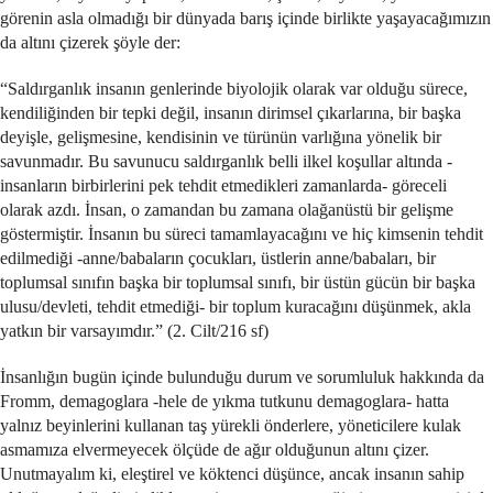
görenin asla olmadığı bir dünyada barış içinde birlikte yaşayacağımızın
da altını çizerek şöyle der:
“Saldırganlık insanın genlerinde biyolojik olarak var olduğu sürece,
kendiliğinden bir tepki değil, insanın dirimsel çıkarlarına, bir başka
deyişle, gelişmesine, kendisinin ve türünün varlığına yönelik bir
savunmadır. Bu savunucu saldırganlık belli ilkel koşullar altında -
insanların birbirlerini pek tehdit etmedikleri zamanlarda- göreceli
olarak azdı. İnsan, o zamandan bu zamana olağanüstü bir gelişme
göstermiştir. İnsanın bu süreci tamamlayacağını ve hiç kimsenin tehdit
edilmediği -anne/babaların çocukları, üstlerin anne/babaları, bir
toplumsal sınıfın başka bir toplumsal sınıfı, bir üstün gücün bir başka
ulusu/devleti, tehdit etmediği- bir toplum kuracağını düşünmek, akla
yatkın bir varsayımdır.” (2. Cilt/216 sf)
İnsanlığın bugün içinde bulunduğu durum ve sorumluluk hakkında da
Fromm, demagoglara -hele de yıkma tutkunu demagoglara- hatta
yalnız beyinlerini kullanan taş yürekli önderlere, yöneticilere kulak
asmamıza elvermeyecek ölçüde de ağır olduğunun altını çizer.
Unutmayalım ki, eleştirel ve köktenci düşünce, ancak insanın sahip