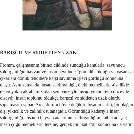
BARIŞÇIL VE ŞİDDETTEN UZAK
Fromm, çalışmasının birinci cildinde sunduğu kanıtlarla, savunucu
saldırganlığın hayvan ve insan beyninde “gömülü” olduğu ve yaşamsal
çıkarlara dönük tehditlere karşı savunma işlevi gördüğü sonucuna
ulaşır. Aynı zamanda, insan saldırganlığı, öteki memelilerle -özellikle
de en yakın akrabamız olan şempanzeyle- aşağı yukarı aynı düzeyde
olsaydı, insan toplumu oldukça barışçıl ve şiddetten uzak olurdu
saptamasını yapar. Ama durum böyle değildir. İnsanın tarihi, bir olağan
dışı yıkıcılık ve zalimlik tutanağıdır. Göründüğü kadarıyla insan
saldırganlığı, insanın hayvan atalarının saldırganlığını katbekat aşar;
insan çoğu memelilerin tersine, gerçek bir “katil”dir sonucuna da varır.