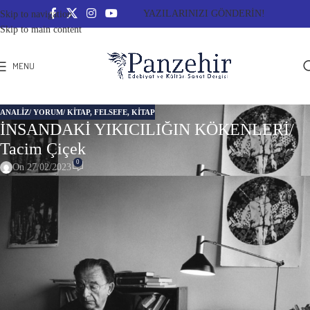
YAZILARINIZI GÖNDERİN!
Skip to navigation
Skip to main content
MENU
ANALIZ/ YORUM/ KITAP
,
FELSEFE
,
KITAP
İNSANDAKİ YIKICILIĞIN KÖKENLERİ/
Tacim Çiçek
0
On 27/02/2023