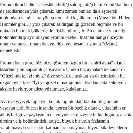
Fromm ikinci ciltte ise çeşitlendirdiği saldırganlığı hem Freud’dan hem
de ardıllarından yola çıkarak, kimi zaman bunları da eleştirerek
toplumlara ve uluslara yön veren tarihi kişiliklerden (Musollini, Hitler,
Himmler gibi…) yola çıkarak saldırganlığı göreceli biçimde ve bir
noktada bu tür kişiliklerle de ilişkilendirmiştir. Bu ciltte de yıkıcılığı
bölümlendirip ayrıntılayan Fromm özetle “İnsanlar hangi düzeyde
ortam yaratırsa, ortam da aynı düzeyde insanlar yaratır.”(Marx)
demektedir.
Fromm bana göre, bizi bize gösteren özgün bir “sihirli ayna” olarak
tasarlamış bu kapsamlı çalışmasını. Çünkü biz aynalara ne kadar da
“Güzel miyiz, iyi miyiz” diye sorsak da açıktan ya da içimizden bu
özgün ayna bize “İyi ve güzel olmadığımızı” fısıldamakla kalmıyor,
aksine haykırıyor adeta yüzümüze, kulağımıza.
Avcı ve yiyecek toplayıcı küçük topluluklar, klanlar oluşturarak
yaşayan tarih öncesi insanda, ayırıcı bir özellik olarak, yıkıcılığın en
alt, iş birliği ve paylaşımın da en yüksek düzeyde bulunduğunu; ancak
üretim ve iş bölümündeki artışta, büyük bir ürün fazlasının
yaratılmasıyla ve seçkin katmanlarına dayanan hiyerarşik devletlerin