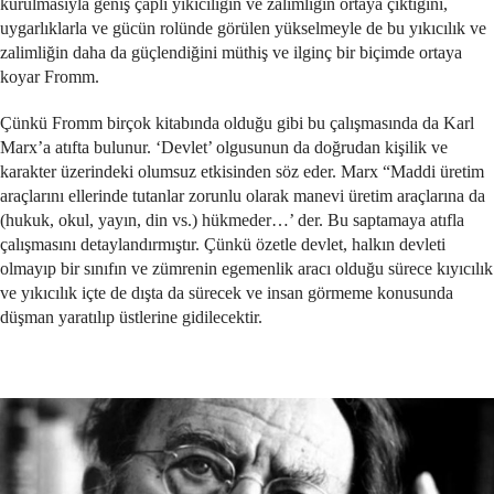
kurulmasıyla geniş çaplı yıkıcılığın ve zalimliğin ortaya çıktığını,
uygarlıklarla ve gücün rolünde görülen yükselmeyle de bu yıkıcılık ve
zalimliğin daha da güçlendiğini müthiş ve ilginç bir biçimde ortaya
koyar Fromm.
Çünkü Fromm birçok kitabında olduğu gibi bu çalışmasında da Karl
Marx’a atıfta bulunur. ‘Devlet’ olgusunun da doğrudan kişilik ve
karakter üzerindeki olumsuz etkisinden söz eder. Marx “Maddi üretim
araçlarını ellerinde tutanlar zorunlu olarak manevi üretim araçlarına da
(hukuk, okul, yayın, din vs.) hükmeder…’ der. Bu saptamaya atıfla
çalışmasını detaylandırmıştır. Çünkü özetle devlet, halkın devleti
olmayıp bir sınıfın ve zümrenin egemenlik aracı olduğu sürece kıyıcılık
ve yıkıcılık içte de dışta da sürecek ve insan görmeme konusunda
düşman yaratılıp üstlerine gidilecektir.