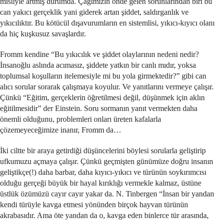
misliyle artmış durumda. Çağımızın önde gelen sorunlarından biri bu
can yakıcı gerçeklik yani giderek artan şiddet, saldırganlık ve
yıkıcılıktır. Bu kötücül dışavurumların en sistemlisi, yıkıcı-kıyıcı olanı
da hiç kuşkusuz savaşlardır.
Fromm kendine “Bu yıkıcılık ve şiddet olaylarının nedeni nedir?
İnsanoğlu aslında acımasız, şiddete yatkın bir canlı mıdır, yoksa
toplumsal koşulların itelemesiyle mi bu yola girmektedir?” gibi can
alıcı sorular sorarak çalışmaya koyulur. Ve yanıtlarını vermeye çalışır.
Çünkü “Eğitim, gerçeklerin öğretilmesi değil, düşünmek için aklın
eğitilmesidir” der Einstein. Soru sormanın yanıt vermekten daha
önemli olduğunu, problemleri onları üreten kafalarla
çözemeyeceğimize inanır, Fromm da…
İki ciltte bir araya getirdiği düşüncelerini böylesi sorularla geliştirip
ufkumuzu açmaya çalışır. Çünkü geçmişten günümüze doğru insanın
geliştikçe(!) daha barbar, daha kıyıcı-yıkıcı ve türünün soykırımcısı
olduğu gerçeği büyük bir hayal kırıklığı vermekle kalmaz, üstüne
üstlük özümüzü cayır cayır yakar da. N. Tinbergen “İnsan bir yandan
kendi türüyle kavga etmesi yönünden birçok hayvan türünün
akrabasıdır. Ama öte yandan da o, kavga eden binlerce tür arasında,