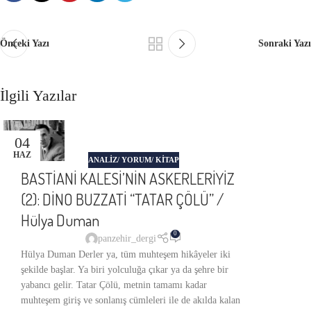
Önceki Yazı
Sonraki Yazı
İlgili Yazılar
04
HAZ
ANALIZ/ YORUM/ KITAP
BASTİANİ KALESİ’NİN ASKERLERİYİZ
(2): DİNO BUZZATİ “TATAR ÇÖLÜ” /
Hülya Duman
0
panzehir_dergi
Hülya Duman Derler ya, tüm muhteşem hikâyeler iki
şekilde başlar. Ya biri yolculuğa çıkar ya da şehre bir
yabancı gelir. Tatar Çölü, metnin tamamı kadar
muhteşem giriş ve sonlanış cümleleri ile de akılda kalan