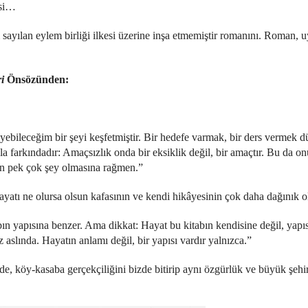
esi…
 sayılan eylem birliği ilkesi üzerine inşa etmemiştir romanını. Roman, u
i
Önsözünden:
ebileceğim bir şeyi keşfetmiştir. Bir hedefe varmak, bir ders vermek dü
la farkındadır: Amaçsızlık onda bir eksiklik değil, bir amaçtır. Bu da o
tan pek çok şey olmasına rağmen.”
i, hayatı ne olursa olsun kafasının ve kendi hikâyesinin çok daha dağınık 
abın yapısına benzer. Ama dikkat: Hayat bu kitabın kendisine değil, yap
aslında. Hayatın anlamı değil, bir yapısı vardır yalnızca.”
de, köy-kasaba gerçekçiliğini bizde bitirip aynı özgürlük ve büyük şeh