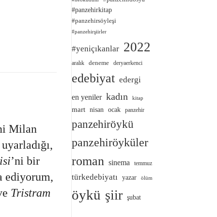
#panzehirkitap
#panzehirsöyleşi
#panzehirşiirler
2022
#yeniçıkanlar
deneme
aralık
deryaerkenci
edebiyat
edergi
kadın
en yeniler
kitap
mart
nisan
ocak
panzehir
panzehiröykü
ni Milan
panzehiröyküler
uyarladığı,
roman
isi
’ni bir
sinema
temmuz
a ediyorum,
türkedebiyatı
yazar
ölüm
 ve
Tristram
öykü
şiir
şubat