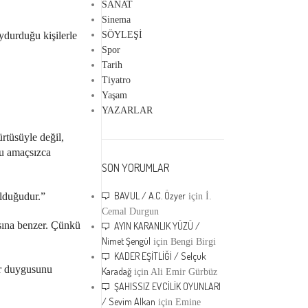
SANAT
Sinema
SÖYLEŞİ
ydurduğu kişilerle
Spor
Tarih
Tiyatro
Yaşam
YAZARLAR
rtüsüyle değil,
nu amaçsızca
SON YORUMLAR
BAVUL / A.C. Özyer
olduğudur.”
için
İ.
Cemal Durgun
ısına benzer. Çünkü
AYIN KARANLIK YÜZÜ /
Nimet Şengül
için
Bengi Birgi
KADER EŞİTLİĞİ / Selçuk
ir duygusunu
Karadağ
için
Ali Emir Gürbüz
ŞAHISSIZ EVCİLİK OYUNLARI
/ Sevim Alkan
için
Emine