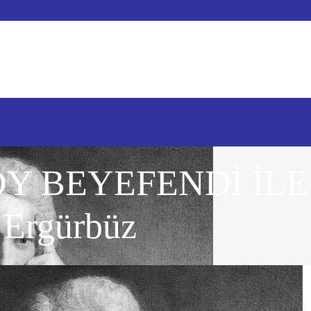
Y BEYEFENDİ İLE
Ergürbüz