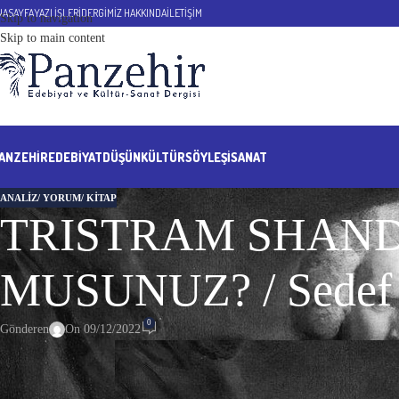
NASAYFA
YAZI İŞLERİ
DERGİMİZ HAKKINDA
İLETİŞİM
Skip to navigation
Skip to main content
ANZEHIR
EDEBİYAT
DÜŞÜN
KÜLTÜR
SÖYLEŞİ
SANAT
ANALIZ/ YORUM/ KITAP
TRISTRAM SHAND
MUSUNUZ? / Sedef 
0
Gönderen
On 09/12/2022