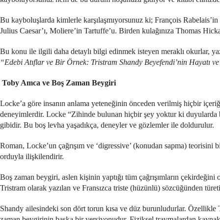
Bu kayboluşlarda kimlerle karşılaşmıyorsunuz ki; François Rabelais’i
Julius Caesar’ı, Moliere’in Tartuffe’u. Birden kulağınıza Thomas Hic
Bu konu ile ilgili daha detaylı bilgi edinmek isteyen meraklı okurlar,
“Edebi Atıflar ve Bir Örnek: Tristram Shandy Beyefendi’nin Hayatı ve
Toby Amca ve Boş Zaman Beygiri
Locke’a göre insanın anlama yeteneğinin önceden verilmiş hiçbir içeriğ
deneyimlerdir. Locke “Zihinde bulunan hiçbir şey yoktur ki duyularda 
gibidir. Bu boş levha yaşadıkça, deneyler ve gözlemler ile doldurulur.
Roman, Locke’un çağrışım ve ‘digressive’ (konudan sapma) teorisini bir
orduyla ilişkilendirir.
Boş zaman beygiri, aslen kişinin yaptığı tüm çağrışımların çekirdeğini o
Tristram olarak yazılan ve Fransızca triste (hüzünlü) sözcüğünden türet
Shandy ailesindeki son dört torun kısa ve düz burunludurlar. Özellikle 
zaman beygirinin başka bir versiyonudur. Fiziksel travmalardan kaynakl