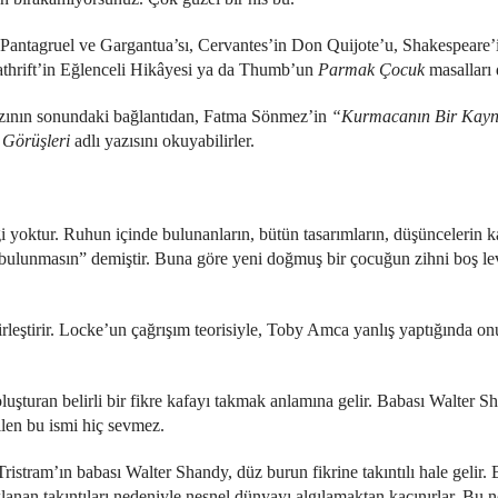
n Pantagruel ve Gargantua’sı, Cervantes’in Don Quijote’u, Shakespeare
kathrift’in Eğlenceli Hikâyesi ya da Thumb’un
Parmak Çocuk
masalları 
 yazının sonundaki bağlantıdan, Fatma Sönmez’in
“Kurmacanın Bir Kayn
 Görüşleri
adlı yazısını okuyabilirler.
i yoktur. Ruhun içinde bulunanların, bütün tasarımların, düşüncelerin 
bulunmasın” demiştir. Buna göre yeni doğmuş bir çocuğun zihni boş lev
leştirir. Locke’un çağrışım teorisiyle, Toby Amca yanlış yaptığında on
luşturan belirli bir fikre kafayı takmak anlamına gelir. Babası Walter Sh
ilen bu ismi hiç sevmez.
Tristram’ın babası Walter Shandy, düz burun fikrine takıntılı hale gelir
anan takıntıları nedeniyle nesnel dünyayı algılamaktan kaçınırlar. Bu n