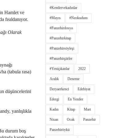
#kentlervekadınlar
’in Hamlet ve
#Mayıs
#neokudum
da fısıldanıyor.
#panzehirdosya
ağı Olarak
#panzehirkitap
#panzehirsöyleşi
#panzehirşiirler
kaynağı
#yeniçıkanlar
2022
ha (tabula rasa)
Aralık
Deneme
Deryaerkenci
Edebiyat
un düşüncelerini
Edergi
En Yeniler
Kadın
Kitap
Mart
andy, yanlışlıkla
Nisan
Ocak
Panzehir
Panzehiröykü
. Bu durum boş
oktada karakterler,