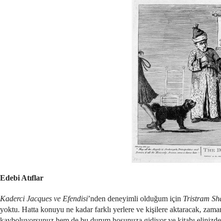
Edebi Atıflar
Kaderci Jacques ve Efendisi
’nden deneyimli olduğum için
Tristram Sh
yoktu. Hatta konuyu ne kadar farklı yerlere ve kişilere aktaracak, za
kayboluyorsunuz hem de bu durum hoşunuza gidiyor ve kitabı elinizde