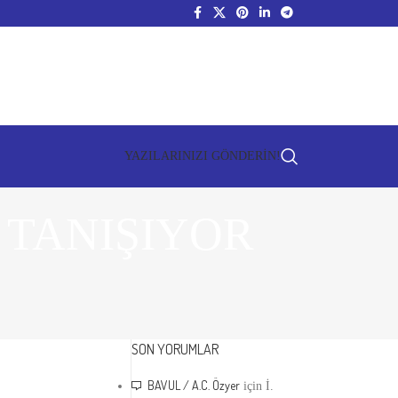
YAZILARINIZI GÖNDERİN!
 TANIŞIYOR
SON YORUMLAR
BAVUL / A.C. Özyer
için
İ.