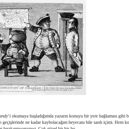
andy
’i okumaya başladığımda yazarın konuyu bir yere bağlaması gibi b
man geçişlerinde ne kadar kaybolacağım heyecanı bile sardı içimi. Hem 
n bırakamıyorsunuz. Çok güzel bir his bu.