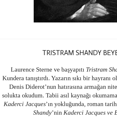
TRISTRAM SHANDY BEY
Laurence Sterne ve başyapıtı
Tristram Sh
Kundera tanıştırdı. Yazarın sıkı bir hayranı 
Denis Diderot’nun hatırasına armağan nit
solukta okudum. Tabii asıl kaynağı okumam
Kaderci Jacques
’ın yokluğunda, roman tarih
Shandy
’nin
Kaderci Jacques ve E