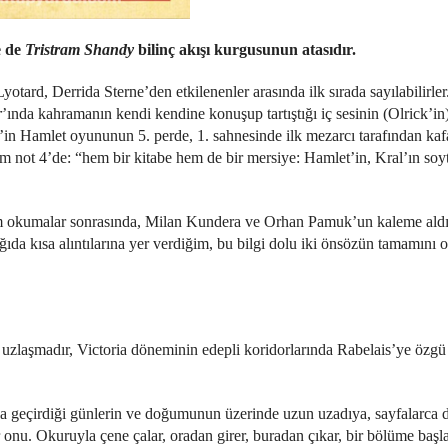
e de
Tristram Shandy
bilinç akışı kurgusunun atasıdır.
otard, Derrida Sterne’den etkilenenler arasında ilk sırada sayılabilirle
r
’ında kahramanın kendi kendine konuşup tartıştığı iç sesinin (Olrick’in
’in Hamlet oyununun 5. perde, 1. sahnesinde ilk mezarcı tarafından kafa
lüm not 4’de: “hem bir kitabe hem de bir mersiye: Hamlet’in, Kral’ın soyt
m okumalar sonrasında, Milan Kundera ve Orhan Pamuk’un kaleme aldık
a kısa alıntılarına yer verdiğim, bu bilgi dolu iki önsözün tamamını 
bir uzlaşmadır, Victoria döneminin edepli koridorlarında Rabelais’ye özg
a geçirdiği günlerin ve doğumunun üzerinde uzun uzadıya, sayfalarca d
er onu. Okuruyla çene çalar, oradan girer, buradan çıkar, bir bölüme başl