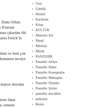
Gezi
Günlük
Heykel
Karikatür
r. Hatta Orhan
Kitap
)
Tristram
KÜLTÜR
tası çıkarılan ölü
Manzum Şiir
arısı Yorick’in
Masal
Mitoloji
Müzik
ları ve beni çok
PANZEHİR
okumanızı tavsiye
Panzehir Atölye
Panzehir Haber
Panzehir Konuşmalar
Panzehir Mektuplar
Panzehir Öyküler
ü neşeye duyulan
Panzehir Şiirler
panzehir sözcükler
psikoloji
urur fakat
Resim
ar, sonunu