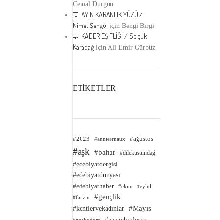
Cemal Durgun
AYIN KARANLIK YÜZÜ /
Nimet Şengül
için
Bengi Birgi
KADER EŞİTLİĞİ / Selçuk
Karadağ
için
Ali Emir Gürbüz
ETİKETLER
#2023
#ağustos
#annieernaux
#aşk
#bahar
#dileküstündağ
#edebiyatdergisi
#edebiyatdünyası
#edebiyathaber
#ekim
#eylül
#gençlik
#fanzin
#kentlervekadınlar
#Mayıs
#panzehirdosya
#neokudum