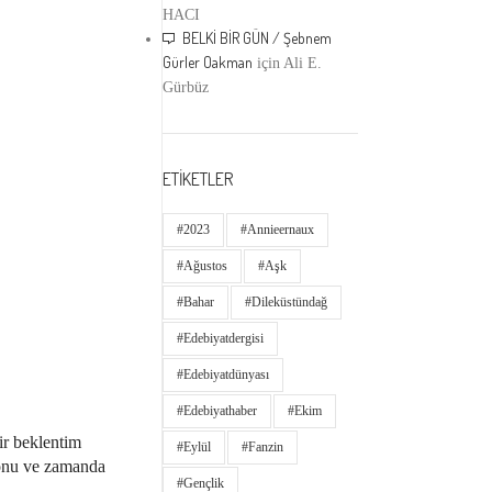
HACI
BELKİ BİR GÜN / Şebnem
Gürler Oakman
için
Ali E.
Gürbüz
ETİKETLER
#2023
#annieernaux
#ağustos
#aşk
#bahar
#dileküstündağ
#edebiyatdergisi
#edebiyatdünyası
#edebiyathaber
#ekim
ir beklentim
#eylül
#fanzin
konu ve zamanda
#gençlik