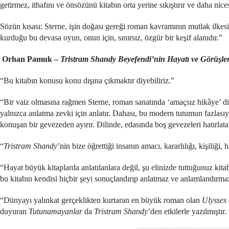
getirmez, ithafını ve önsözünü kitabın orta yerine sıkıştırır ve daha nic
Sözün kısası: Sterne, işin doğası gereği roman kavramının mutlak ilkesi
kurduğu bu devasa oyun, onun için, sınırsız, özgür bir keşif alanıdır.”
Orhan Pamuk –
Tristram Shandy Beyefendi’nin Hayatı ve Görüşler
“Bu kitabın konusu konu dışına çıkmaktır diyebiliriz.”
“Bir vaiz olmasına rağmen Sterne, roman sanatında ‘amaçsız hikâye’ diy
yalnızca anlatma zevki için anlatır. Dahası, bu modern tutumun fazlasıy
konuşan bir gevezeden ayırır. Dilinde, edasında boş gevezeleri hatırla
“
Tristram Shandy
’nin bize öğrettiği insanın amacı, kararlılığı, kişiliğ
“Hayat büyük kitaplarda anlatılanlara değil, şu elinizde tuttuğunuz kit
bu kitabın kendisi hiçbir şeyi sonuçlandırıp anlatmaz ve anlamlandırmaz 
“Dünyayı yalınkat gerçeklikten kurtaran en büyük roman olan
Ulysses
duyuran
Tutunamayanlar
da
Tristram Shandy
’den etkilerle yazılmıştır.