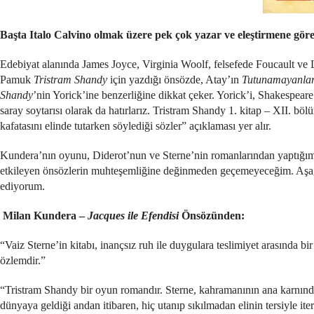
Başta Italo Calvino olmak üzere pek çok yazar ve eleştirmene gör
Edebiyat alanında James Joyce, Virginia Woolf, felsefede Foucault ve Ly
Pamuk
Tristram Shandy
için yazdığı önsözde, Atay’ın
Tutunamayanla
Shandy
’nin Yorick’ine benzerliğine dikkat çeker. Yorick’i, Shakespeare
saray soytarısı olarak da hatırlarız. Tristram Shandy 1. kitap – XII. bö
kafatasını elinde tutarken söylediği sözler” açıklaması yer alır.
Kundera’nın oyunu, Diderot’nun ve Sterne’nin romanlarından yaptığı
etkileyen önsözlerin muhteşemliğine değinmeden geçemeyeceğim. Aşağıd
ediyorum.
Milan Kundera –
Jacques ile Efendisi
Önsözünden:
“Vaiz Sterne’in kitabı, inançsız ruh ile duygulara teslimiyet arasında 
özlemdir.”
“Tristram Shandy bir oyun romandır. Sterne, kahramanının ana karnınd
dünyaya geldiği andan itibaren, hiç utanıp sıkılmadan elinin tersiyle it