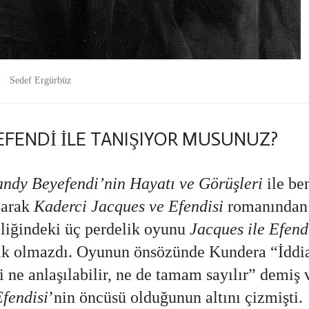
Sedef Ergürbüz
EFENDİ İLE TANIŞIYOR MUSUNUZ?
andy Beyefendi’nin Hayatı ve Görüşleri
ile be
olarak
Kaderci Jacques ve Efendisi
romanından 
eliğindeki üç perdelik oyunu
Jacques ile Efend
ak olmazdı. Oyunun önsözünde Kundera “İddi
i ne anlaşılabilir, ne de tamam sayılır” demiş
fendisi
’nin öncüsü olduğunun altını çizmişti.