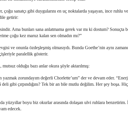
çoğu sanatçı gibi duygularını en uç noktalarda yaşayan, ince ruhlu ve
le getirir:
şsindir. Ama bunları sana anlatmama gerek var mı ki dostum? Sonuçta 
işlerime çoğu kez maruz kalan sen olmadın mı?”
evgisi ve onunla özdeşleşmiş olmasıydı. Bunda Goethe’nin aynı zamand
leriyle paralellik gösterir.
 mutsuz olduğu bazı anlar okura şöyle aktarılmış:
en yazmak zorundayım değerli Chorlette’um” der ve devam eder. “Enerjim
i gibi çırpındığını? Tek bir an bile mutlu değilim. Her şey boşa. Hiçb
a yüzyıllar boyu biz okurlar arasında dolaşan ulvi ruhlara benzetirim. 
evam edecek.