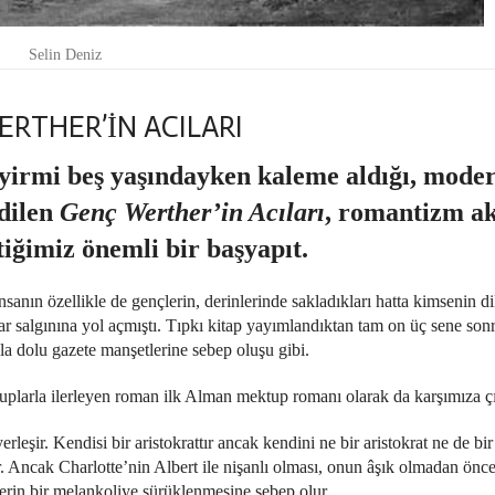
Selin Deniz
RTHER’İN ACILARI
yirmi beş yaşındayken kaleme aldığı, mode
edilen
Genç Werther’in Acıları
, romantizm a
ttiğimiz önemli bir başyapıt.
ın özellikle de gençlerin, derinlerinde sakladıkları hatta kimsenin di
har salgınına yol açmıştı. Tıpkı kitap yayımlandıktan tam on üç sene son
la dolu gazete manşetlerine sebep oluşu gibi.
plarla ilerleyen roman ilk Alman mektup romanı olarak da karşımıza çı
leşir. Kendisi bir aristokrattır ancak kendini ne bir aristokrat ne de bi
lur. Ancak Charlotte’nin Albert ile nişanlı olması, onun âşık olmadan ön
erin bir melankoliye sürüklenmesine sebep olur.