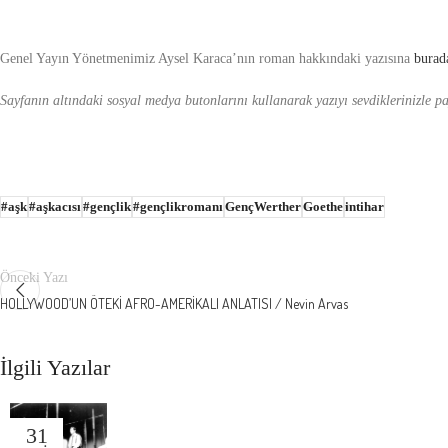
Genel Yayın Yönetmenimiz Aysel Karaca’nın roman hakkındaki yazısına
burad
Sayfanın altındaki sosyal medya butonlarını kullanarak yazıyı sevdiklerinizle pay
#aşk
#aşkacısı
#gençlik
#gençlikromanı
GençWerther
Goethe
intihar
Önceki Yazı
HOLLYWOOD’UN ÖTEKİ AFRO-AMERİKALI ANLATISI / Nevin Arvas
İlgili Yazılar
31