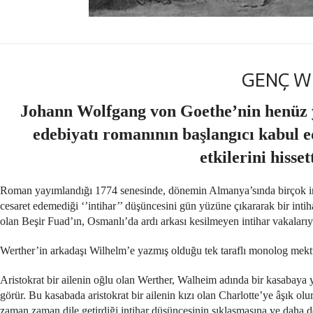
GENÇ WE
Johann Wolfgang von Goethe’nin henüz 
edebiyatı romanının başlangıcı kabul 
etkilerini hisse
Roman yayımlandığı 1774 senesinde, dönemin Almanya’sında birçok insan
cesaret edemediği ‘’intihar’’ düşüncesini gün yüzüne çıkararak bir inti
olan Beşir Fuad’ın, Osmanlı’da ardı arkası kesilmeyen intihar vakalarıy
Werther’in arkadaşı Wilhelm’e yazmış olduğu tek taraflı monolog mektu
Aristokrat bir ailenin oğlu olan Werther, Walheim adında bir kasabaya yer
görür. Bu kasabada aristokrat bir ailenin kızı olan Charlotte’ye âşık o
zaman zaman dile getirdiği intihar düşüncesinin sıklaşmasına ve daha d