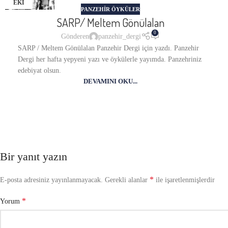
EKI
PANZEHIR ÖYKÜLER
SARP/ Meltem Gönülalan
0
Gönderen
panzehir_dergi
SARP / Meltem Gönülalan Panzehir Dergi için yazdı. Panzehir
Dergi her hafta yepyeni yazı ve öykülerle yayımda. Panzehriniz
edebiyat olsun.
DEVAMINI OKU...
Bir yanıt yazın
*
E-posta adresiniz yayınlanmayacak.
Gerekli alanlar
ile işaretlenmişlerdir
*
Yorum