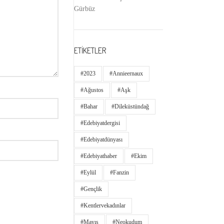
Gürbüz
ETİKETLER
#2023
#annieernaux
#ağustos
#aşk
#bahar
#dileküstündağ
#edebiyatdergisi
#edebiyatdünyası
#edebiyathaber
#ekim
#eylül
#fanzin
#gençlik
#kentlervekadınlar
#Mayıs
#neokudum