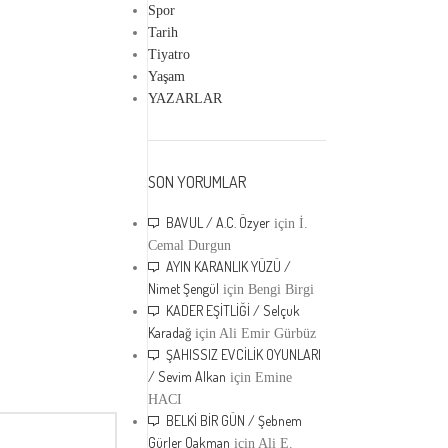
HAZ
Spor
PANZEHIR ÖYKÜLER
Tarih
AHESTE BESTE /Aysel Karac
Tiyatro
0
Gönderen
panzehir_dergi
Yaşam
AHESTE BESTE /Aysel Karaca Panzehir Dergi için
YAZARLAR
Panzehir Dergi her hafta yepyeni yazı ve öykülerle
panzehriniz edebiyat olsun.
DEVAMINI OKU...
SON YORUMLAR
BAVUL / A.C. Özyer
için
İ.
Cemal Durgun
AYIN KARANLIK YÜZÜ /
Nimet Şengül
için
Bengi Birgi
KADER EŞİTLİĞİ / Selçuk
Karadağ
için
Ali Emir Gürbüz
ŞAHISSIZ EVCİLİK OYUNLARI
/ Sevim Alkan
için
Emine
HACI
BELKİ BİR GÜN / Şebnem
Gürler Oakman
için
Ali E.