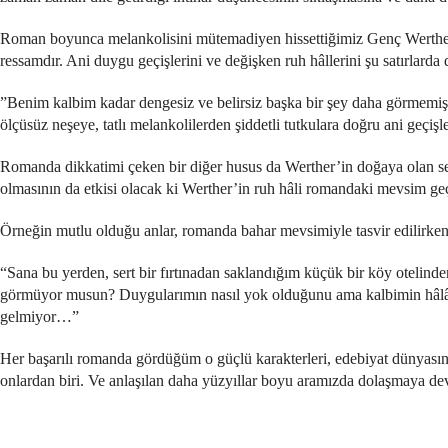
Roman boyunca melankolisini mütemadiyen hissettiğimiz Genç Werther, 
ressamdır. Ani duygu geçişlerini ve değişken ruh hâllerini şu satırlarda di
”Benim kalbim kadar dengesiz ve belirsiz başka bir şey daha görmemi
ölçüsüz neşeye, tatlı melankolilerden şiddetli tutkulara doğru ani geç
Romanda dikkatimi çeken bir diğer husus da Werther’in doğaya olan s
olmasının da etkisi olacak ki Werther’in ruh hâli romandaki mevsim geçiş
Örneğin mutlu olduğu anlar, romanda bahar mevsimiyle tasvir edilirken,
“Sana bu yerden, sert bir fırtınadan saklandığım küçük bir köy otelind
görmüyor musun? Duygularımın nasıl yok olduğunu ama kalbimin hâlâ del
gelmiyor…”
Her başarılı romanda gördüğüm o güçlü karakterleri, edebiyat dünyasınd
onlardan biri. Ve anlaşılan daha yüzyıllar boyu aramızda dolaşmaya d