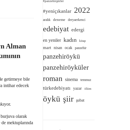
#panzehirşiirler
2022
#yeniçıkanlar
deneme
aralık
deryaerkenci
edebiyat
edergi
kadın
en yeniler
kitap
rn Alman
mart
nisan
ocak
panzehir
kımının
panzehiröykü
panzehiröyküler
roman
le getirmeye bile
sinema
temmuz
ra intihar edecek
türkedebiyatı
yazar
ölüm
öykü
şiir
şubat
kıyor.
r burjuva olarak
ce de mektuplarında