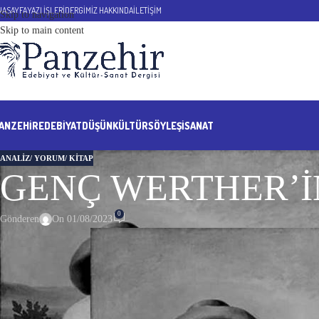
NASAYFA
YAZI İŞLERİ
DERGİMİZ HAKKINDA
İLETİŞİM
Skip to navigation
Skip to main content
ANZEHIR
EDEBİYAT
DÜŞÜN
KÜLTÜR
SÖYLEŞİ
SANAT
ANALIZ/ YORUM/ KITAP
GENÇ WERTHER’İN 
0
Gönderen
On 01/08/2023