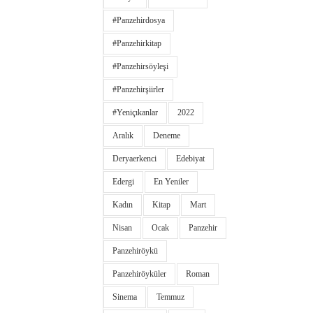
#panzehirdosya
#panzehirkitap
#panzehirsöyleşi
#panzehirşiirler
#yeniçıkanlar
2022
Aralık
Deneme
Deryaerkenci
Edebiyat
Edergi
En Yeniler
Kadın
Kitap
Mart
Nisan
Ocak
Panzehir
Panzehiröykü
Panzehiröyküler
Roman
Sinema
Temmuz