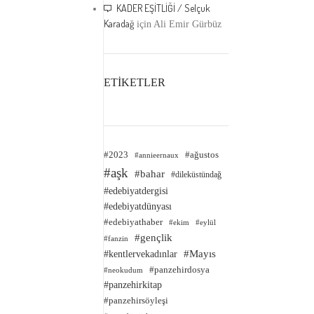
KADER EŞİTLİĞİ / Selçuk
Karadağ
için
Ali Emir Gürbüz
ETİKETLER
#2023
#ağustos
#annieernaux
#aşk
#bahar
#dileküstündağ
#edebiyatdergisi
#edebiyatdünyası
#edebiyathaber
#ekim
#eylül
#gençlik
#fanzin
#kentlervekadınlar
#Mayıs
#panzehirdosya
#neokudum
#panzehirkitap
#panzehirsöyleşi