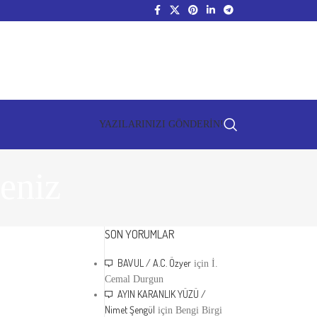
YAZILARINIZI GÖNDERİN!
eniz
SON YORUMLAR
BAVUL / A.C. Özyer
için
İ.
Cemal Durgun
AYIN KARANLIK YÜZÜ /
Nimet Şengül
için
Bengi Birgi