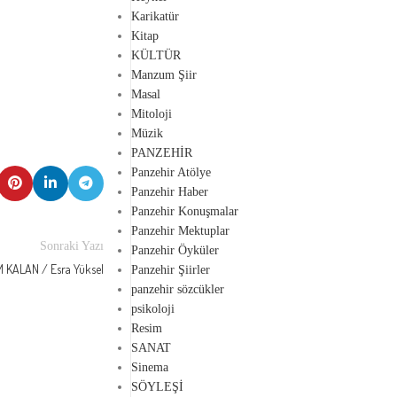
Karikatür
Kitap
KÜLTÜR
Manzum Şiir
Masal
Mitoloji
Müzik
PANZEHİR
Panzehir Atölye
Panzehir Haber
Panzehir Konuşmalar
Panzehir Mektuplar
Sonraki Yazı
Panzehir Öyküler
M KALAN / Esra Yüksel
Panzehir Şiirler
panzehir sözcükler
psikoloji
Resim
SANAT
Sinema
21
SÖYLEŞİ