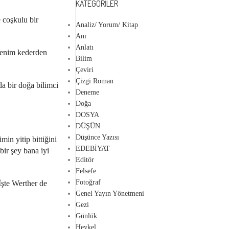
KATEGORILER
 coşkulu bir
Analiz/ Yorum/ Kitap
Anı
Anlatı
benim kederden
Bilim
Çeviri
Çizgi Roman
a bir doğa bilimci
Deneme
Doğa
DOSYA
DÜŞÜN
Düşünce Yazısı
in yitip bittiğini
EDEBİYAT
ir şey bana iyi
Editör
Felsefe
Fotoğraf
İşte Werther de
Genel Yayın Yönetmeni
Gezi
Günlük
Heykel