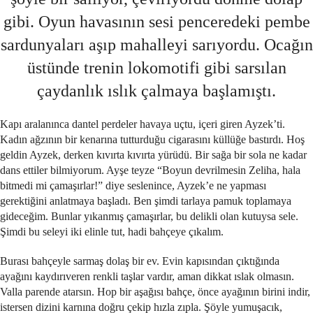
gibi. Oyun havasının sesi penceredeki pembe
sardunyaları aşıp mahalleyi sarıyordu. Ocağın
üstünde trenin lokomotifi gibi sarsılan
çaydanlık ıslık çalmaya başlamıştı.
Kapı aralanınca dantel perdeler havaya uçtu, içeri giren Ayzek’ti.
Kadın ağzının bir kenarına tutturduğu cigarasını küllüğe bastırdı. Hoş
geldin Ayzek, derken kıvırta kıvırta yürüdü. Bir sağa bir sola ne kadar
dans ettiler bilmiyorum. Ayşe teyze “Boyun devrilmesin Zeliha, hala
bitmedi mi çamaşırlar!” diye seslenince, Ayzek’e ne yapması
gerektiğini anlatmaya başladı. Ben şimdi tarlaya pamuk toplamaya
gideceğim. Bunlar yıkanmış çamaşırlar, bu delikli olan kutuysa sele.
Şimdi bu seleyi iki elinle tut, hadi bahçeye çıkalım.
Burası bahçeyle sarmaş dolaş bir ev. Evin kapısından çıktığında
ayağını kaydırıveren renkli taşlar vardır, aman dikkat ıslak olmasın.
Valla parende atarsın. Hop bir aşağısı bahçe, önce ayağının birini indir,
istersen dizini karnına doğru çekip hızla zıpla. Şöyle yumuşacık,