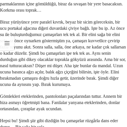
parmaklarının içine gömüldüğü, biraz da sıvaşan bir yere basacaksın.
Korkma orası toprak…
Biraz yürüyünce yere paralel kıvrık, beyaz bir sicim göreceksin, bir
ucu portakal ağacına diğeri duvardaki çiviye bağlı. Işte bu ip. Az önce
su ile buluşturduğumuz çamaşırları tek tek al. Bir elini sağa bir elini
sola, az önce oynarken göstermiştim ya, çamaşırı kuvvetlice çevirip
fazla suyunu akıt. Sonra salla, salla, öne arkaya, ne kadar çok sallarsan
o kadar düzelir. Şimdi bu çamaşırları ipe tek tek as. Aynı senin
durduğun gibi dikey olacaklar toprakla gökyüzü arasında. Ama bir sor,
nasıl tutturacaksın? Düşer mi düşer. Aha işte bunlar da mandal. Uzun
ucuna basınca ağzı açılır, balık ağzı çiçeğini bilirsin, işte öyle. Elini
bırakmadan çamaşıra doğru hızla getir, üzerinde bırak. Şimdi diğer
ucuna da aynısını yap. Bırak kurumaya.
Gömlekleri eteklerinden, pantolonları paçalarından tuttur. Annem bir
hiza asmayı öğretmişti bana. Fanilalar yanyana eteklerinden, donlar
ortasından, çoraplar ayak ucundan.
Hepsi bu! Şimdi şiir gibi dizdiğin bu çamaşırlar rüzgârla dans eder
durur… Bir sağa bir sola…