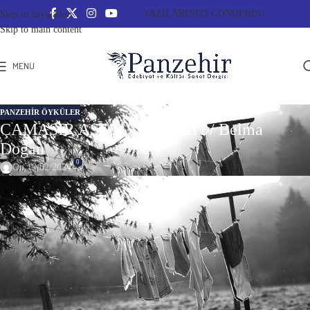
YAZILARINIZI GÖNDERİN!
Skip to navigation
Skip to main content
MENU
PANZEHIR ÖYKÜLER
ÇAMAŞIR ASMA TALİMATI / Belma
Doğan
0
On 19/02/2024