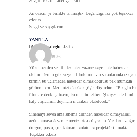
Sevgil Hocam Taner Çamsarı
Antonioni’yi birlikte tanımıştık. Beğendiğinize çok teşekkür
ederim.
Sevgi ve saygılarımla
YANITLA
Birsen Karaloglu
dedi ki:
19/11/2021, 09:36
Yönetmenden ve filmlerinden yazınız sayesinde haberdar
oldum. Benim gibi vizyon filmlerini avm salonlarında izleyen
birinin bu üçlemeden haberdar olmasıdoğrusu pek mümkün
görünmüyor. Metninizi okurken şöyle düşündüm: “Bir gün bu
filmlere denk gelirsem, bu metnin rehberliği sayesinde filmin
kalp atışlaarınıı duymam mümkün olabilecek.”
Sinemayı seven ama sinema dilinden haberdar olmayanları
aydınlatmaya devam etmenizi rica ediyorum. Yazılarınız ağır,
durgun, puslu, çok katmanlı anlatılara projektör tutmakta.
Teşekkür ederiz.