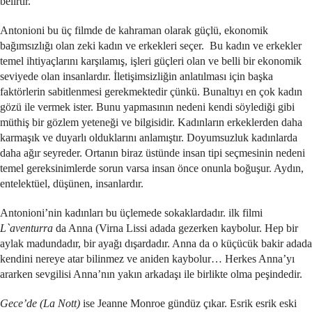
belirtir.
Antonioni bu üç filmde de kahraman olarak güçlü, ekonomik
bağımsızlığı olan zeki kadın ve erkekleri seçer. Bu kadın ve erkekler
temel ihtiyaçlarını karşılamış, işleri güçleri olan ve belli bir ekonomik
seviyede olan insanlardır. İletişimsizliğin anlatılması için başka
faktörlerin sabitlenmesi gerekmektedir çünkü. Bunaltıyı en çok kadın
gözü ile vermek ister. Bunu yapmasının nedeni kendi söylediği gibi
müthiş bir gözlem yeteneği ve bilgisidir. Kadınların erkeklerden daha
karmaşık ve duyarlı olduklarını anlamıştır. Doyumsuzluk kadınlarda
daha ağır seyreder. Ortanın biraz üstünde insan tipi seçmesinin nedeni
temel gereksinimlerde sorun varsa insan önce onunla boğuşur. Aydın,
entelektüel, düşünen, insanlardır.
Antonioni’nin kadınları bu üçlemede sokaklardadır. ilk filmi
L`aventurra
da Anna (Virna Lissi adada gezerken kaybolur. Hep bir
aylak madundadır, bir ayağı dışardadır. Anna da o küçücük bakir adada
kendini nereye atar bilinmez ve aniden kaybolur… Herkes Anna’yı
ararken sevgilisi Anna’nın yakın arkadaşı ile birlikte olma peşindedir.
Gece’de (La Nott)
ise Jeanne Monroe gündüz çıkar. Esrik esrik eski