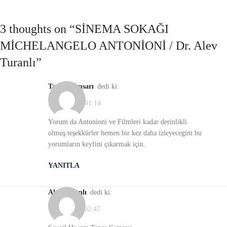
3 thoughts on “
SİNEMA SOKAĞI
MİCHELANGELO ANTONİONİ / Dr. Alev
Turanlı
”
Taner Çamsarı
dedi ki:
23/10/2021, 01:14
Yorum da Antonioni ve Filmleri kadar derinlikli
olmuş.teşekkürler hemen bir kez daha izleyecegim bu
yorumların keyfini çıkarmak için.
YANITLA
Alev Turanlı
dedi ki:
18/11/2021, 02:47