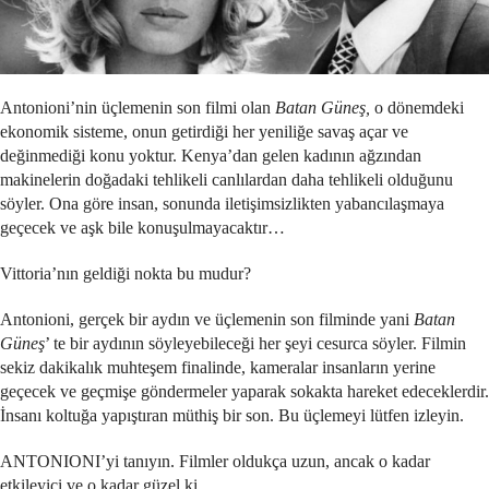
Antonioni’nin üçlemenin son filmi olan
Batan Güneş,
o dönemdeki
ekonomik sisteme, onun getirdiği her yeniliğe savaş açar ve
değinmediği konu yoktur. Kenya’dan gelen kadının ağzından
makinelerin doğadaki tehlikeli canlılardan daha tehlikeli olduğunu
söyler. Ona göre insan, sonunda iletişimsizlikten yabancılaşmaya
geçecek ve aşk bile konuşulmayacaktır…
Vittoria’nın geldiği nokta bu mudur?
Antonioni, gerçek bir aydın ve üçlemenin son filminde yani
Batan
Güneş
’ te bir aydının söyleyebileceği her şeyi cesurca söyler. Filmin
sekiz dakikalık muhteşem finalinde, kameralar insanların yerine
geçecek ve geçmişe göndermeler yaparak sokakta hareket edeceklerdir.
İnsanı koltuğa yapıştıran müthiş bir son. Bu üçlemeyi lütfen izleyin.
ANTONIONI’yi tanıyın. Filmler oldukça uzun, ancak o kadar
etkileyici ve o kadar güzel ki…