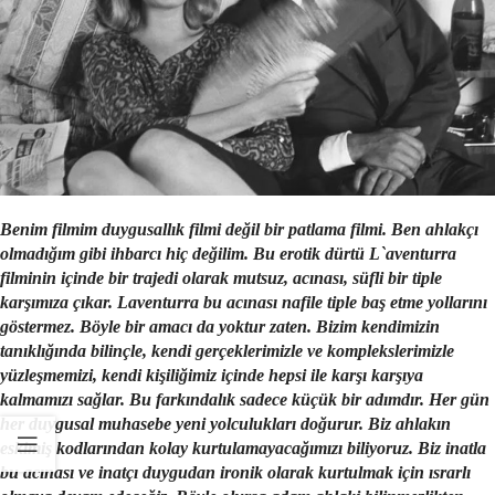
Benim filmim duygusallık filmi değil bir patlama filmi. Ben ahlakçı
olmadığım gibi ihbarcı hiç değilim. Bu
erotik
dürtü
L`aventurra
filminin içinde bir trajedi olarak mutsuz, acınası, süfli bir tiple
karşımıza çıkar. Laventurra bu acınası nafile tiple baş etme yollarını
göstermez. Böyle bir amacı da yoktur zaten. Bizim kendimizin
tanıklığında bilinçle, kendi gerçeklerimizle ve komplekslerimizle
yüzleşmemizi, kendi kişiliğimiz içinde hepsi ile karşı karşıya
kalmamızı sağlar. Bu farkındalık sadece küçük bir adımdır. Her gün
her duygusal muhasebe yeni yolculukları doğurur. Biz ahlakın
eskimiş kodlarından kolay kurtulamayacağımızı biliyoruz. Biz inatla
bu acınası ve inatçı duygudan ironik olarak kurtulmak için
ısrarlı