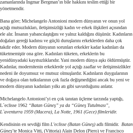
zamanlarında Ingmar Bergman’ın bile hakkını teslim ettiği bir
yönetmendir.
Bana göre; Michelangelo Antonioni modern dünyanın ve onun yol
açtığı mutsuzlukları, iletişimsizliği kadın ve erkek ilişkileri açısından
ele alır. İnsanın yabancılaştığını ve yalnız kaldığını düşünür. Kadınların
doğaları gereği kadınsı ve güçlü duruşlarını erkeklerden daha çok
takdir eder. Modern dünyanın sorunları erkekler kadar kadınları da
tüketmemiştir ona göre. Kadınları tüketen, erkeklerin bu
yenidünyadaki kayıtsızlıklarıdır. Yani modern dünya aşkı öldürmüştür.
Kadınlar, modernitenin erkeklerde yol açtığı zaaflar ve iletişimsizlikler
nedeni ile doyumsuz ve mutsuz olmuşlardır. Kadınların duygularının
ve doğaya olan tutkularının çok fazla değişmediğini ancak bu yeni ve
modern dünyanın kadınları yılkı atı gibi savurduğunu anlatır.
Michelangelo Antonioni’yi en çok tanıtan üçleme tarzında yaptığı,
L`eclisse 1962
“Batan Güneş” ya da “Güneş Tutulması”,
L`aventurra 1959 (Macera), La Notte, 1961 (Gece) filmleridir.
Kendisinin en sevdiği film
L’eclisse (Batan Güneş)
adlı filmidir.
Batan
Güneş
’te Monica Vitti, (Vittoria) Alain Delon (Piero) ve Francisco