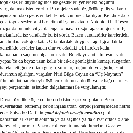
topuk sesleri duyulduğunda ise gezdikleri yerlerdeki boğuntu
vurgulanmak isteniyordur. Bu objeler sanki özgürlük, gidiş ve karar
aşamalarındaki geçişleri belirlemek için öne çıkarılıyor. Kendine daha
çok topuk sesleri gibi bir leitmotif yapmaktadır. Antonioni hafif esen
rüzgarda önünde çit ya da engel olmayan özgür ağaçları gösterir. İç
mekanlarda ise vantilatör bu işi görür. Bazen vantilatörler karelerdeki
anlatımlara çok güç katar. Ortamlardaki duygusal ağırlığı anlatırken
genellikle perdeler kapalı olur ve odadaki tek hareket kadın
kahramanın saçının dalgalanmasıdır. Bu etkiyi vantilatör esintisi ile
yapar. Ya da beyaz uzun kollu bir erkek gömleğinin kumaşı rüzgardan
hareket ettiğinde ortam gergin, sorunlu, boğuntulu ve ağırdır, esinti
durumun ağırlığını vurgular. Nuri Bilge Ceylan da “Üç Maymun”
filminde intihar etmeyi düşünen kadının canlı dünya ile bağı olan tek
şeyi perçeminin esintiden dalgalanması ile vurgulamıştır.
Duvar, özellikle üçlemenin son ikisinde çok vurgulanır. Beton
duvarlardan, bitmemiş beton inşaatlardan, çarpık şehirleşmeden nefret
eder. Salvador Dali’nin
çatal değnek desteği metaforu
gibi
kahramanlar karenin solunda ya da sağında ya da duvar ortada olarak
kareyi oluştururlar. Bazen de duvara tutunarak dururlar.
Gece ve
Batan Güneş filmlerindeki
çocuklar, özellikle erkek çocuklar ya da