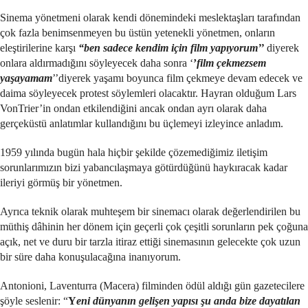
Sinema yönetmeni olarak kendi dönemindeki meslektaşları tarafından
çok fazla benimsenmeyen bu üstün yetenekli yönetmen, onların
eleştirilerine karşı
“ben sadece kendim için film yapıyorum’’
diyerek
onlara aldırmadığını söyleyecek daha sonra ‘
’
film çekmezsem
yaşayamam
’’diyerek yaşamı boyunca film çekmeye devam edecek ve
daima söyleyecek protest söylemleri olacaktır. Hayran olduğum Lars
VonTrier’in ondan etkilendiğini ancak ondan ayrı olarak daha
gerçeküstü anlatımlar kullandığını bu üçlemeyi izleyince anladım.
1959 yılında bugün hala hiçbir şekilde çözemediğimiz iletişim
sorunlarımızın bizi yabancılaşmaya götürdüğünü haykıracak kadar
ileriyi görmüş bir yönetmen.
Ayrıca teknik olarak muhteşem bir sinemacı olarak değerlendirilen bu
müthiş dâhinin her dönem için geçerli çok çeşitli sorunların pek çoğuna
açık, net ve duru bir tarzla itiraz ettiği sinemasının gelecekte çok uzun
bir süre daha konuşulacağına inanıyorum.
Antonioni, Laventurra (Macera) filminden ödül aldığı gün gazetecilere
şöyle seslenir: “
Y
eni dünyanın gelişen yapısı şu anda bize dayatılan