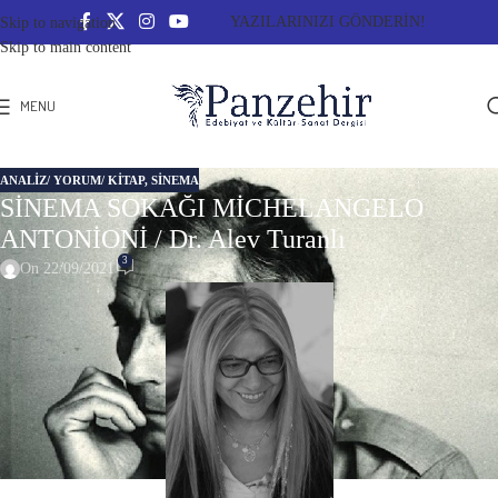
YAZILARINIZI GÖNDERİN!
Skip to navigation
Skip to main content
MENU
ANALIZ/ YORUM/ KITAP
,
SINEMA
SİNEMA SOKAĞI MİCHELANGELO
ANTONİONİ / Dr. Alev Turanlı
3
On 22/09/2021