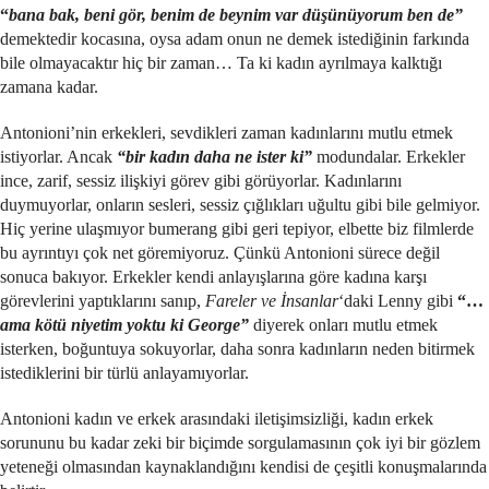
“
bana bak, beni gör, benim de beynim var düşünüyorum ben de”
demektedir kocasına, oysa adam onun ne demek istediğinin farkında
bile olmayacaktır hiç bir zaman… Ta ki kadın ayrılmaya kalktığı
zamana kadar.
Antonioni’nin erkekleri, sevdikleri zaman kadınlarını mutlu etmek
istiyorlar. Ancak
“bir kadın daha ne ister ki”
modundalar. Erkekler
ince, zarif, sessiz ilişkiyi görev gibi görüyorlar. Kadınlarını
duymuyorlar, onların sesleri, sessiz çığlıkları uğultu gibi bile gelmiyor.
Hiç yerine ulaşmıyor bumerang gibi geri tepiyor, elbette biz filmlerde
bu ayrıntıyı çok net göremiyoruz. Çünkü Antonioni sürece değil
sonuca bakıyor. Erkekler kendi anlayışlarına göre kadına karşı
görevlerini yaptıklarını sanıp,
Fareler ve İnsanlar
‘daki Lenny gibi
“…
ama kötü niyetim yoktu ki George”
diyerek onları mutlu etmek
isterken, boğuntuya sokuyorlar, daha sonra kadınların neden bitirmek
istediklerini bir türlü anlayamıyorlar.
Antonioni kadın ve erkek arasındaki iletişimsizliği, kadın erkek
sorununu bu kadar zeki bir biçimde sorgulamasının çok iyi bir gözlem
yeteneği olmasından kaynaklandığını kendisi de çeşitli konuşmalarında