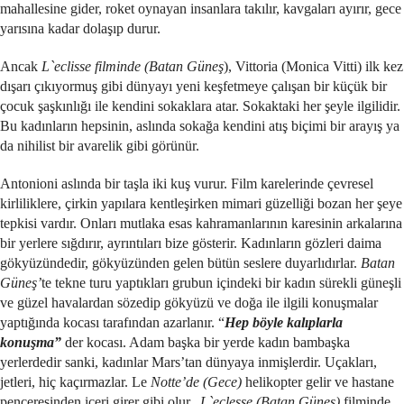
mahallesine gider, roket oynayan insanlara takılır, kavgaları ayırır, gece
yarısına kadar dolaşıp durur.
Ancak
L`eclisse filminde (Batan Güneş
), Vittoria (Monica Vitti) ilk kez
dışarı çıkıyormuş gibi dünyayı yeni keşfetmeye çalışan bir küçük bir
çocuk şaşkınlığı ile kendini sokaklara atar. Sokaktaki her şeyle ilgilidir.
Bu kadınların hepsinin, aslında sokağa kendini atış biçimi bir arayış ya
da nihilist bir avarelik gibi görünür.
Antonioni aslında bir taşla iki kuş vurur. Film karelerinde çevresel
kirliliklere, çirkin yapılara kentleşirken mimari güzelliği bozan her şeye
tepkisi vardır. Onları mutlaka esas kahramanlarının karesinin arkalarına
bir yerlere sığdırır, ayrıntıları bize gösterir. Kadınların gözleri daima
gökyüzündedir, gökyüzünden gelen bütün seslere duyarlıdırlar.
Batan
Güneş’
te tekne turu yaptıkları grubun içindeki bir kadın sürekli güneşli
ve güzel havalardan sözedip gökyüzü ve doğa ile ilgili konuşmalar
yaptığında kocası tarafından azarlanır. “
Hep böyle kalıplarla
konuşma”
der kocası. Adam başka bir yerde kadın bambaşka
yerlerdedir sanki, kadınlar Mars’tan dünyaya inmişlerdir. Uçakları,
jetleri, hiç kaçırmazlar. Le
Notte’de (Gece)
helikopter gelir ve hastane
penceresinden içeri girer gibi olur.
L`eclesse (Batan Güneş)
filminde,