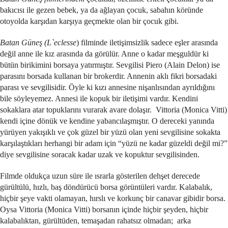
bakıcısı ile gezen bebek, ya da ağlayan çocuk, sabahın köründe
otoyolda karşıdan karşıya geçmekte olan bir çocuk gibi.
Batan Güneş (L`eclesse
) filminde iletişimsizlik sadece eşler arasında
değil anne ile kız arasında da görülür. Anne o kadar meşguldür ki
bütün birikimini borsaya yatırmıştır. Sevgilisi Piero (Alain Delon) ise
parasını borsada kullanan bir brokerdir. Annenin aklı fikri borsadaki
parası ve sevgilisidir. Öyle ki kızı annesine nişanlısından ayrıldığını
bile söyleyemez. Annesi ile kopuk bir iletişimi vardır. Kendini
sokaklara atar topuklarını vurarak avare dolaşır. Vittoria (Monica Vitti)
kendi içine dönük ve kendine yabancılaşmıştır. O dereceki yanında
yürüyen yakışıklı ve çok güzel bir yüzü olan yeni sevgilisine sokakta
karşılaştıkları herhangi bir adam için “yüzü ne kadar güzeldi değil mi?”
diye sevgilisine soracak kadar uzak ve kopuktur sevgilisinden.
Filmde oldukça uzun süre ile ısrarla gösterilen dehşet derecede
gürültülü, hızlı, baş döndürücü borsa görüntüleri vardır. Kalabalık,
hiçbir şeye vakti olamayan, hırslı ve korkunç bir canavar gibidir borsa.
Oysa Vittoria (Monica Vitti) borsanın içinde hiçbir şeyden, hiçbir
kalabalıktan, gürültüden, temaşadan rahatsız olmadan; arka