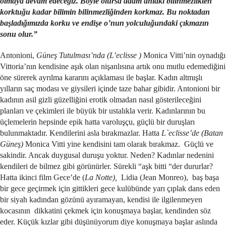
olmaya devam edeceğiz. Böyle olursa adam ahlaki bilinmezlikten
korktuğu
kadar bilimin bilinmezliğinden korkmaz. Bu noktadan
başladığımızda korku ve endişe o’nun yolculuğundaki çıkmazın
sonu olur.”
Antonioni,
Güneş Tutulması’nda (L’eclisse )
Monica Vitti’nin oynadığı
Vittoria’nın kendisine aşık olan nişanlısına artık onu mutlu edemediğini
öne sürerek ayrılma kararını açıklaması ile başlar. Kadın altmışlı
yılların saç modası ve giysileri içinde taze bahar gibidir. Antonioni bir
kadının asil gizli güzelliğini erotik olmadan nasıl gösterileceğini
planları ve çekimleri ile büyük bir ustalıkla verir. Kadınlarının bu
üçlemelerin hepsinde epik hatta varoluşçu, güçlü bir duruşları
bulunmaktadır. Kendilerini asla bırakmazlar. Hatta
L`eclisse’de (Batan
Güneş)
Monica Vitti yine kendisini tam olarak bırakmaz. Güçlü ve
sakindir. Ancak duygusal duruşu yoktur. Neden? Kadınlar nedenini
kendileri de bilmez gibi görünürler. Sürekli “aşk bitti “der dururlar?
Hatta ikinci film Gece’de (
La Notte),
Lidia (Jean Monreo), baş başa
bir gece geçirmek için gittikleri gece kulübünde yarı çıplak dans eden
bir siyah kadından gözünü ayıramayan, kendisi ile ilgilenmeyen
kocasının dikkatini çekmek için konuşmaya başlar, kendinden söz
eder. Küçük kızlar gibi düşünüyorum diye konuşmaya başlar aslında