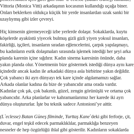
Vittoria (Monica Vitti) arkadaşının kocasının kullandığı uçağa biner.
Onları beklerken oldukça küçük bir yerde insanlardan uzak sanki bir
uzaylıymış gibi izler çevreyi.
Hiç kimsenin giremeyeceği izbe yerlerde dolaşır. Sokaklarda, kuytu
köşelerde ayaküstü yiyecek bulmuş gizli gizli yiyen yoksul insanları,
fakirliği, işçileri, insanların sıradan eğlencelerini, çarpık yapılaşmayı,
bu kadınların esrik dolaşmaları sırasında işlemek istediği her şeyi arka
planda karenin içine sığdırır. Kadın sinema karesinin önünde, daha
yakın planda olur. Yönetmenin bize göstermek istediği dünya aynı kare
içindedir ancak kadın ile arkadaki dünya asla birbirine yakın değildir.
Çok yabancı iki ayrı dünyayı tek kare içinde algılamamızı sağlar.
Arkada olanlar kadına da bize de yabancıdır ama orada vardır.
Kadınlar çok şık, çok bakımlı, güzel, zengin görünüşlü ve ortama çok
yabancıdır. Arka planlarlar ve kahramanlarımız her karede iki ayrı
dünya oluştururlar. İşte bu teknik sadece Antonioni’ye aittir.
(L`eclesse)
Batan Güneş filminde, Yurttaş Kane
`deki gibi ferforje, çit,
duvar, engel teşkil edecek parmaklıklılar, parmaklığa benzeyen
nesneler de hep özgürlüğü ihlal gibi gösterilir. Kadınların sokaklarda