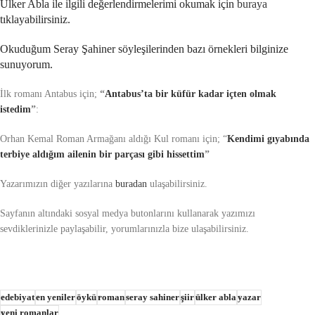
Ülker Abla ile ilgili değerlendirmelerimi okumak için
buraya
tıklayabilirsiniz.
Okuduğum Seray Şahiner söyleşilerinden bazı örnekleri bilginize
sunuyorum.
İlk romanı Antabus için;
“
Antabus’ta bir küfür kadar içten olmak
istedim
”
:
Orhan Kemal Roman Armağanı aldığı Kul romanı için; “
Kendimi gıyabında
terbiye aldığım ailenin bir parçası gibi hissettim
”
Yazarımızın diğer yazılarına
buradan
ulaşabilirsiniz.
Sayfanın altındaki sosyal medya butonlarını kullanarak yazımızı
sevdiklerinizle paylaşabilir, yorumlarınızla bize ulaşabilirsiniz.
edebiyat
en yeniler
öykü
roman
seray sahiner
şiir
ülker abla
yazar
yeni romanlar