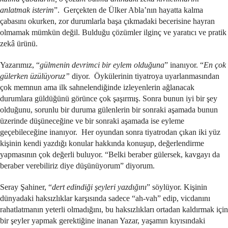
anlatmak isterim
”. Gerçekten de Ülker Abla’nın hayatta kalma
çabasını okurken, zor durumlarla başa çıkmadaki becerisine hayran
olmamak mümkün değil. Bulduğu çözümler ilginç ve yaratıcı ve pratik
zekâ ürünü.
Yazarımız, “
gülmenin devrimci bir eylem olduğuna
” inanıyor. “
En çok
gülerken üzülüyoruz”
diyor. Öykülerinin tiyatroya uyarlanmasından
çok memnun ama ilk sahnelendiğinde izleyenlerin ağlanacak
durumlara güldüğünü görünce çok şaşırmış. Sonra bunun iyi bir şey
olduğunu, sorunlu bir duruma gülenlerin bir sonraki aşamada bunun
üzerinde düşüneceğine ve bir sonraki aşamada ise eyleme
geçebileceğine inanıyor. Her oyundan sonra tiyatrodan çıkan iki yüz
kişinin kendi yazdığı konular hakkında konuşup, değerlendirme
yapmasının çok değerli buluyor. “Belki beraber gülersek, kavgayı da
beraber verebiliriz diye düşünüyorum” diyorum.
Seray Şahiner, “
dert edindiği şeyleri yazdığını
” söylüyor. Kişinin
dünyadaki haksızlıklar karşısında sadece “ah-vah” edip, vicdanını
rahatlatmanın yeterli olmadığını, bu haksızlıkları ortadan kaldırmak için
bir şeyler yapmak gerektiğine inanan Yazar, yaşamın kıyısındaki