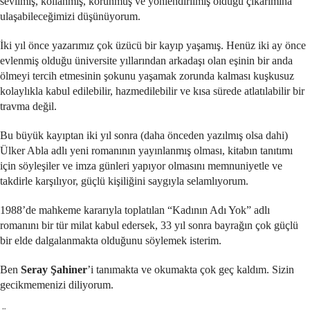
sevilmiş, kollanmış, korunmuş ve yönlendirilmiş olduğu çıkarımına
ulaşabileceğimizi düşünüyorum.
İki yıl önce yazarımız çok üzücü bir kayıp yaşamış. Henüz iki ay önce
evlenmiş olduğu üniversite yıllarından arkadaşı olan eşinin bir anda
ölmeyi tercih etmesinin şokunu yaşamak zorunda kalması kuşkusuz
kolaylıkla kabul edilebilir, hazmedilebilir ve kısa sürede atlatılabilir bir
travma değil.
Bu büyük kayıptan iki yıl sonra (daha önceden yazılmış olsa dahi)
Ülker Abla adlı yeni romanının yayınlanmış olması, kitabın tanıtımı
için söyleşiler ve imza günleri yapıyor olmasını memnuniyetle ve
takdirle karşılıyor, güçlü kişiliğini saygıyla selamlıyorum.
1988’de mahkeme kararıyla toplatılan “Kadının Adı Yok” adlı
romanını bir tür milat kabul edersek, 33 yıl sonra bayrağın çok güçlü
bir elde dalgalanmakta olduğunu söylemek isterim.
Ben
Seray Şahiner
’i tanımakta ve okumakta çok geç kaldım. Sizin
gecikmemenizi diliyorum.