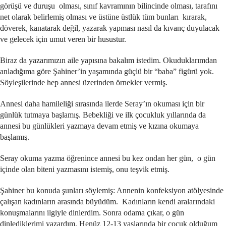
görüşü ve duruşu olması, sınıf kavramının bilincinde olması, tarafını
net olarak belirlemiş olması ve üstüne üstlük tüm bunları kırarak,
döverek, kanatarak değil, yazarak yapması nasıl da kıvanç duyulacak
ve gelecek için umut veren bir husustur.
Biraz da yazarımızın aile yapısına bakalım istedim. Okuduklarımdan
anladığıma göre Şahiner’in yaşamında güçlü bir “baba” figürü yok.
Söyleşilerinde hep annesi üzerinden örnekler vermiş.
Annesi daha hamileliği sırasında ilerde Seray’ın okuması için bir
günlük tutmaya başlamış. Bebekliği ve ilk çocukluk yıllarında da
annesi bu günlükleri yazmaya devam etmiş ve kızına okumaya
başlamış.
Seray okuma yazma öğrenince annesi bu kez ondan her gün, o gün
içinde olan biteni yazmasını istemiş, onu teşvik etmiş.
Şahiner bu konuda şunları söylemiş: Annenin konfeksiyon atölyesinde
çalışan kadınların arasında büyüdüm. Kadınların kendi aralarındaki
konuşmalarını ilgiyle dinlerdim. Sonra odama çıkar, o gün
dinlediklerimi yazardım. Henüz 12-13 yaşlarında bir çocuk olduğum