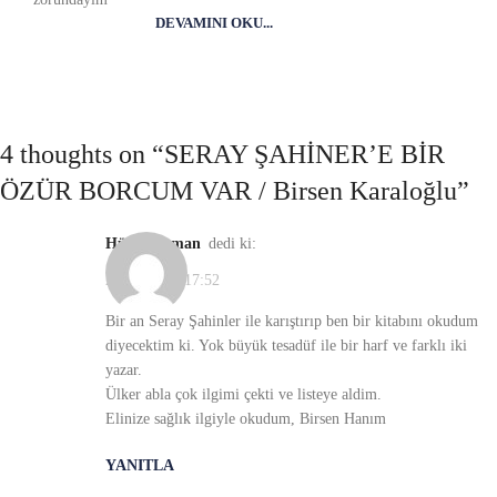
DEVAMINI OKU...
4 thoughts on “
SERAY ŞAHİNER’E BİR
ÖZÜR BORCUM VAR / Birsen Karaloğlu
”
Hülya Duman
dedi ki:
21/11/2021, 17:52
Bir an Seray Şahinler ile karıştırıp ben bir kitabını okudum
diyecektim ki. Yok büyük tesadüf ile bir harf ve farklı iki
yazar.
Ülker abla çok ilgimi çekti ve listeye aldim.
Elinize sağlık ilgiyle okudum, Birsen Hanım
YANITLA