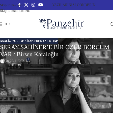
YAZILARINIZI GÖNDERİN!
Skip to navigation
Skip to main content
MENU
ANALIZ/ YORUM/ KITAP
,
EDEBİYAT
,
KITAP
SERAY ŞAHİNER’E BİR ÖZÜR BORCUM
VAR / Birsen Karaloğlu
4
On 20/11/2021