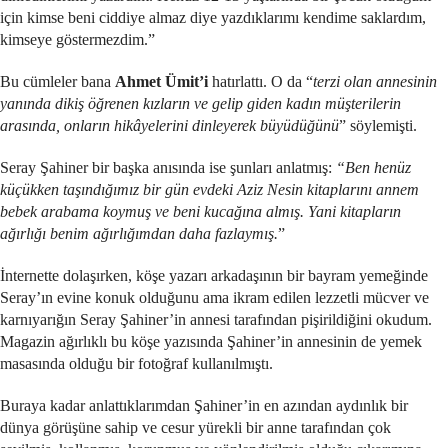
için kimse beni ciddiye almaz diye yazdıklarımı kendime saklardım,
kimseye göstermezdim.”
Bu cümleler bana
Ahmet Ümit’i
hatırlattı. O da “
terzi olan annesinin
yanında dikiş öğrenen kızların ve gelip giden kadın müşterilerin
arasında, onların hik
âyelerini dinleyerek büyüdüğünü
” söylemişti.
Seray Şahiner bir başka anısında ise şunları anlatmış:
“Ben henüz
küçükken taşındığımız bir gün evdeki Aziz Nesin kitaplarını annem
bebek arabama koymuş ve beni kucağına almış. Yani kitapların
ağırlığı benim ağırlığımdan daha fazlaymış.
”
İnternette dolaşırken, köşe yazarı arkadaşının bir bayram yemeğinde
Seray’ın evine konuk olduğunu ama ikram edilen lezzetli mücver ve
karnıyarığın Seray Şahiner’in annesi tarafından pişirildiğini okudum.
Magazin ağırlıklı bu köşe yazısında Şahiner’in annesinin de yemek
masasında olduğu bir fotoğraf kullanılmıştı.
Buraya kadar anlattıklarımdan Şahiner’in en azından aydınlık bir
dünya görüşüne sahip ve cesur yürekli bir anne tarafından çok