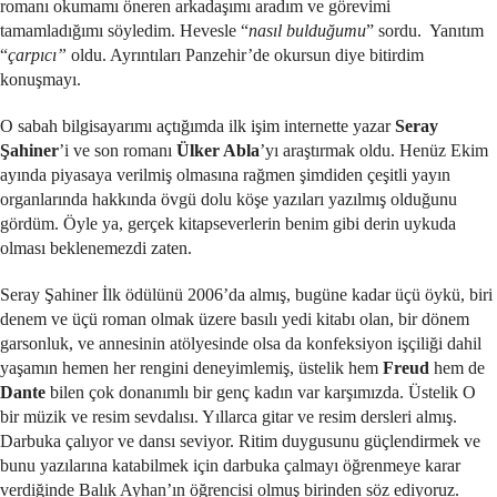
romanı okumamı öneren arkadaşımı aradım ve görevimi
tamamladığımı söyledim. Hevesle “
nasıl bulduğumu
” sordu. Yanıtım
“
çarpıcı”
oldu. Ayrıntıları Panzehir’de okursun diye bitirdim
konuşmayı.
O sabah bilgisayarımı açtığımda ilk işim internette yazar
Seray
Şahiner
’i ve son romanı
Ülker Abla
’yı araştırmak oldu. Henüz Ekim
ayında piyasaya verilmiş olmasına rağmen şimdiden çeşitli yayın
organlarında hakkında övgü dolu köşe yazıları yazılmış olduğunu
gördüm. Öyle ya, gerçek kitapseverlerin benim gibi derin uykuda
olması beklenemezdi zaten.
Seray Şahiner İlk ödülünü 2006’da almış, bugüne kadar üçü öykü, biri
denem ve üçü roman olmak üzere basılı yedi kitabı olan, bir dönem
garsonluk, ve annesinin atölyesinde olsa da konfeksiyon işçiliği dahil
yaşamın hemen her rengini deneyimlemiş, üstelik hem
Freud
hem de
Dante
bilen çok donanımlı bir genç kadın var karşımızda. Üstelik O
bir müzik ve resim sevdalısı. Yıllarca gitar ve resim dersleri almış.
Darbuka çalıyor ve dansı seviyor. Ritim duygusunu güçlendirmek ve
bunu yazılarına katabilmek için darbuka çalmayı öğrenmeye karar
verdiğinde Balık Ayhan’ın öğrencisi olmuş birinden söz ediyoruz.