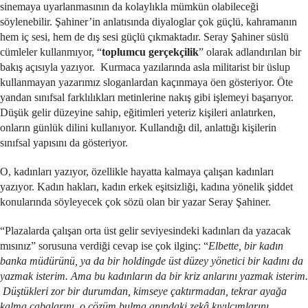
sinemaya uyarlanmasının da kolaylıkla mümkün olabileceği
söylenebilir. Şahiner’in anlatısında diyaloglar çok güçlü, kahramanın
hem iç sesi, hem de dış sesi güçlü çıkmaktadır. Seray Şahiner süslü
cümleler kullanmıyor, “
toplumcu gerçekçilik
” olarak adlandırılan bir
bakış açısıyla yazıyor. Kurmaca yazılarında asla militarist bir üslup
kullanmayan yazarımız sloganlardan kaçınmaya öen gösteriyor. Öte
yandan sınıfsal farklılıkları metinlerine nakış gibi işlemeyi başarıyor.
Düşük gelir düzeyine sahip, eğitimleri yeteriz kişileri anlatırken,
onların günlük dilini kullanıyor. Kullandığı dil, anlattığı kişilerin
sınıfsal yapısını da gösteriyor.
O, kadınları yazıyor, özellikle hayatta kalmaya çalışan kadınları
yazıyor. Kadın hakları, kadın erkek eşitsizliği, kadına yönelik şiddet
konularında söyleyecek çok sözü olan bir yazar Seray Şahiner.
“Plazalarda çalışan orta üst gelir seviyesindeki kadınları da yazacak
mısınız” sorusuna verdiği cevap ise çok ilginç: “
Elbette, bir kadın
banka müdürünü, ya da bir holdingde üst düzey yönetici bir kadını da
yazmak isterim. Ama bu kadınların da bir kriz anlarını yazmak isterim.
Düştükleri zor bir durumdan, kimseye çaktırmadan, tekrar ayağa
kalma çabalarını, o çözüm bulma anındaki zek
â kıvılcımlarını