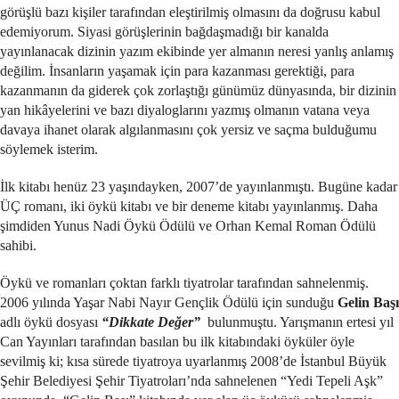
görüşlü bazı kişiler tarafından eleştirilmiş olmasını da doğrusu kabul
edemiyorum. Siyasi görüşlerinin bağdaşmadığı bir kanalda
yayınlanacak dizinin yazım ekibinde yer almanın neresi yanlış anlamış
değilim. İnsanların yaşamak için para kazanması gerektiği, para
kazanmanın da giderek çok zorlaştığı günümüz dünyasında, bir dizinin
yan hikâyelerini ve bazı diyaloglarını yazmış olmanın vatana veya
davaya ihanet olarak algılanmasını çok yersiz ve saçma bulduğumu
söylemek isterim.
İlk kitabı henüz 23 yaşındayken, 2007’de yayınlanmıştı. Bugüne kadar
ÜÇ romanı, iki öykü kitabı ve bir deneme kitabı yayınlanmış. Daha
şimdiden Yunus Nadi Öykü Ödülü ve Orhan Kemal Roman Ödülü
sahibi.
Öykü ve romanları çoktan farklı tiyatrolar tarafından sahnelenmiş.
2006 yılında Yaşar Nabi Nayır Gençlik Ödülü için sunduğu
Gelin Başı
adlı öykü dosyası
“Dikkate Değer”
bulunmuştu. Yarışmanın ertesi yıl
Can Yayınları tarafından basılan bu ilk kitabındaki öyküler öyle
sevilmiş ki; kısa sürede tiyatroya uyarlanmış 2008’de İstanbul Büyük
Şehir Belediyesi Şehir Tiyatroları’nda sahnelenen “Yedi Tepeli Aşk”