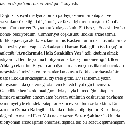
benim değerlendirmemi istediğini”
söyledi.
Doğrusu sosyal medyada bir an parlayıp sönen bir kitaptan ve
yazardan söz ettiğini düşünmüş ve fazla ilgi duymamıştım. O hafta
sonu Cumhuriyet Bayramını kutlayacaktık. Elli beş yıl öncesinden bir
konuk bekliyordum. Cumhuriyet coşkusunu ilkokul arkadaşımla
birlikte paylaşacaktık. Hızlandırılmış Başkent turumuz sırasında bir de
kitabevi ziyareti yaptık. Arkadaşım,
Osman Balcıgil
’in 68 Kuşağını
anlattığı “
Avuçlarımda Hala Sıcaklığın Var”
adlı kitabını almak
istiyordu. Ben de yanına bibliyoman arkadaşımın önerdiği “
Ülker
Abla
”yı ekledim. Bayram armağanlarına kavuşmuş ilkokul çocukları
neşesiyle elimizde aynı romanlardan oluşan iki kitap torbasıyla bir
başka ilkokul arkadaşımızı ziyarete gittik. Ev sahibemiz yazın
dünyasında da çok emeği olan emekli edebiyat öğretmeniydi.
Genellikle henüz okumadığım, dolayısıyla bilmediğim kitapları
kimseye armağan etmem ama bayram gününün coşkusunu paylaşma
samimiyetiyle elimdeki kitap torbasını ev sahibimize bıraktım. En
azından
Osman Balcıgil
hakkında oldukça bilgiliydim. Risk almaya
değerdi. Ama ne Ülker Abla ne de yazarı
Seray Şahiner
hakkında
bibliyoman arkadaşımın önermesi dışında tek bir sözcük işitmemiştim.