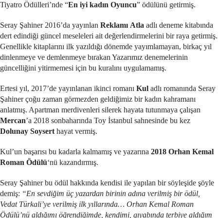
Tiyatro Ödülleri’nde “
En iyi kadın Oyuncu
” ödülünü getirmiş.
Seray Şahiner 2016’da yayınlan
Reklamı
Atla
adlı deneme kitabında
dert edindiği güncel meseleleri ait değerlendirmelerini bir raya getirmiş.
Genellikle kitaplarını ilk yazıldığı dönemde yayımlamayan, birkaç yıl
dinlenmeye ve demlenmeye bırakan Yazarımız denemelerinin
güncelliğini yitirmemesi için bu kuralını uygulamamış.
Ertesi yıl, 2017’de yayınlanan ikinci romanı
Kul
adlı romanında Seray
Şahiner çoğu zaman görmezden geldiğimiz bir kadın kahramanı
anlatmış. Apartman merdivenleri silerek hayata tutunmaya çalışan
Mercan
’a 2018 sonbaharında Toy İstanbul sahnesinde bu kez
Dolunay Soysert
hayat vermiş.
Kul’un başarısı bu kadarla kalmamış ve yazarına
2018 Orhan Kemal
Roman Ödülü
‘nü kazandırmış.
Seray Şahiner bu ödül hakkında kendisi ile yapılan bir söyleşide şöyle
demiş:
“En sevdiğim üç yazardan birinin adına verilmiş bir ödül,
Vedat Türkali’ye verilmiş ilk yıllarında… Orhan Kemal Roman
Ödülü’nü aldığımı öğrendiğimde, kendimi, gıyabında terbiye aldığım