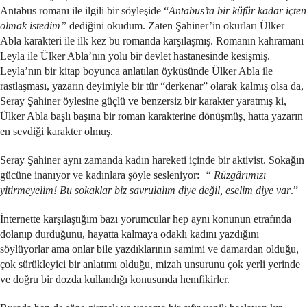
Antabus romanı ile ilgili bir söyleşide “
Antabus’ta bir küfür kadar içten
olmak istedim”
dediğini okudum. Zaten Şahiner’in okurları Ülker
Abla karakteri ile ilk kez bu romanda karşılaşmış. Romanın kahramanı
Leyla ile Ülker Abla’nın yolu bir devlet hastanesinde kesişmiş.
Leyla’nın bir kitap boyunca anlatılan öyküsünde Ülker Abla ile
rastlaşması, yazarın deyimiyle bir tür “derkenar” olarak kalmış olsa da,
Seray Şahiner öylesine güçlü ve benzersiz bir karakter yaratmış ki,
Ülker Abla başlı başına bir roman karakterine dönüşmüş, hatta yazarın
en sevdiği karakter olmuş.
Seray Şahiner aynı zamanda kadın hareketi içinde bir aktivist. Sokağın
gücüne inanıyor ve kadınlara şöyle sesleniyor:
“ Rüzgârımızı
yitirmeyelim! Bu sokaklar biz savrulalım diye değil, eselim diye var
.”
İnternette karşılaştığım bazı yorumcular hep aynı konunun etrafında
dolanıp durduğunu, hayatta kalmaya odaklı kadını yazdığını
söylüyorlar ama onlar bile yazdıklarının samimi ve damardan olduğu,
çok sürükleyici bir anlatımı olduğu, mizah unsurunu çok yerli yerinde
ve doğru bir dozda kullandığı konusunda hemfikirler.