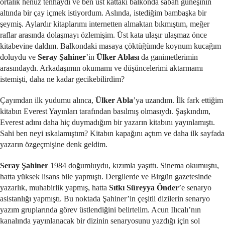
ortalık henüz tenhaydı ve ben üst kattaki balkonda sabah güneşinin
altında bir çay içmek istiyordum. Aslında, istediğim bambaşka bir
şeymiş. Aylardır kitaplarımı internetten almaktan bıkmıştım, meğer
raflar arasında dolaşmayı özlemişim. Üst kata ulaşır ulaşmaz önce
kitabevine daldım. Balkondaki masaya çöktüğümde koynum kucağım
doluydu ve
Seray Şahiner
’in
Ülker Ablası
da ganimetlerimin
arasındaydı. Arkadaşımın okumamı ve düşüncelerimi aktarmamı
istemişti, daha ne kadar gecikebilirdim?
Çayımdan ilk yudumu alınca,
Ülker Abla
’ya uzandım. İlk fark ettiğim
kitabın Everest Yayınları tarafından basılmış olmasıydı. Şaşkındım,
Everest adını daha hiç duymadığım bir yazarın kitabını yayınlamıştı.
Sahi ben neyi ıskalamıştım? Kitabın kapağını açtım ve daha ilk sayfada
yazarın özgeçmişine denk geldim.
Seray Şahiner
1984 doğumluydu, kızımla yaşıttı. Sinema okumuştu,
hatta yüksek lisans bile yapmıştı. Dergilerde ve Birgün gazetesinde
yazarlık, muhabirlik yapmış, hatta
Sıtkı Süreyya Önder
’e senaryo
asistanlığı yapmıştı. Bu noktada Şahiner’in çeşitli dizilerin senaryo
yazım gruplarında görev üstlendiğini belirtelim. Acun Ilıcalı’nın
kanalında yayınlanacak bir dizinin senaryosunu yazdığı için sol