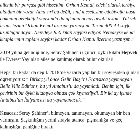
ailenin bir parçası gibi hissettim. Orhan Kemal, edebi olarak terbiye
aldığım bir yazar. Ama sırf bu değil, sınıf meselesine edebiyatta nasıl
bakmam gerektiği konusunda da ufkumu açmış gıyabi ustam. Yüksek
lisans tezimi Orhan Kemal üzerine yazmıştım. Tezim 400 A4 sayfa
uzunluğundaydı. Neredeye 850 kitap sayfası ediyor. Neredeyse kendi
kitaplarımın toplam sayfası kadar Orhan Kemal üzerine yazmışım.”
2019 yılına gelindiğinde, Seray Şahiner’i üçüncü öykü kitabı
Hepyek
ile Everest Yayınları ailesine katılmış olarak bulur okurları.
Hepsi bu kadar da değil. 2018’de yazarla yapılan bir söyleşiden şunları
öğreniyoruz: “
Birkaç yıl önce Gelin Başı’nı Fransızca yayımlayan
Belle Ville Editions, bu yıl Antabus’u da yayımladı. Benim için, ilk
çevirinin bir öykü kitabıyla olması çok kıymetliydi. Bir iki ay içinde
Antabus’un İtalyancası da yayımlanacak.”
Kısacası; Seray Şahiner’i bilmeyen, tanımayan, okumayan bir ben
varmışım. Şaşkınlığım yerini sırayla utanca, pişmanlığa ve geç
kalmışlığın paniğine bıraktı.