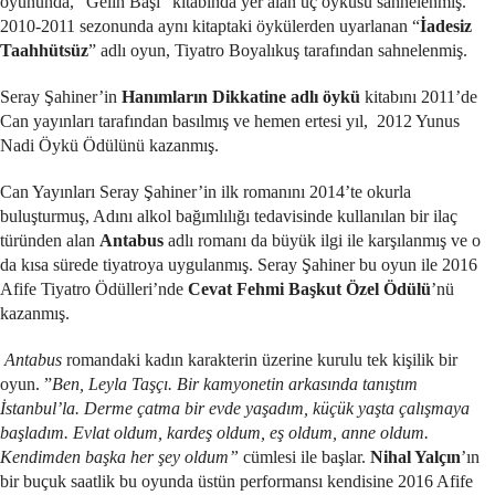
oyununda, “Gelin Başı” kitabında yer alan üç öyküsü sahnelenmiş.
2010-2011 sezonunda aynı kitaptaki öykülerden uyarlanan “
İadesiz
Taahhütsüz
” adlı oyun, Tiyatro Boyalıkuş tarafından sahnelenmiş.
Seray Şahiner’in
Hanımların Dikkatine adlı öykü
kitabını 2011’de
Can yayınları tarafından basılmış ve hemen ertesi yıl, 2012 Yunus
Nadi Öykü Ödülünü kazanmış.
Can Yayınları Seray Şahiner’in ilk romanını 2014’te okurla
buluşturmuş, Adını alkol bağımlılığı tedavisinde kullanılan bir ilaç
türünden alan
Antabus
adlı romanı da büyük ilgi ile karşılanmış ve o
da kısa sürede tiyatroya uygulanmış. Seray Şahiner bu oyun ile 2016
Afife Tiyatro Ödülleri’nde
Cevat Fehmi Başkut Özel Ödülü
’nü
kazanmış.
Antabus
romandaki kadın karakterin üzerine kurulu tek kişilik bir
oyun. ”
Ben, Leyla Taşçı. Bir kamyonetin arkasında tanıştım
İstanbul’la. Derme çatma bir evde yaşadım, küçük yaşta çalışmaya
başladım. Evlat oldum, kardeş oldum, eş oldum, anne oldum.
Kendimden başka her şey oldum”
cümlesi ile başlar.
Nihal Yalçın
’ın
bir buçuk saatlik bu oyunda üstün performansı kendisine 2016 Afife