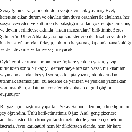
Seray Şahiner yaşamı dolu dolu ve gözleri açık yaşamış. Evet,
karşısına çıkan durum ve olayları tüm duyu organları ile algılamış, her
sosyal çevreden ve kültürden karşılaştığı insanları çok iyi gözlemlemiş
ve deyim yerindeyse aklında “insan manzaraları” biriktirmiş. Seray
Şahiner’in Ülker Abla’da yarattığı karakterler o denli sahici ve diri ki,
kitabın sayfalarından fırlayıp, okurun karşısına çıkıp, anlatısına kaldığı
yerden devam etse kimse şaşırmayacak.
Öykülerini ve romanlarının en az üç kere yeniden yazan, yazıp
bitirdikten sonra bir kaç yıl demlenmeye bırakan Yazar, bir kitabının
yayınlanmasından beş yıl sonra, o kitapta yazmış olduklarından
utanmak istemediğini, bu nedenle de yeniden ve yeniden yazmaktan
yorulmadığını, anlatının her seferinde daha da olgunlaştığını
düşünüyor.
Bu yazı için araştırma yaparken Seray Şahiner’den hiç bilmediğim bir
şey öğrendim. Ünlü karikatüristimiz Oğuz Aral, genç çizerlere
anlatmak istedikleri konuyu farklı düzlemlerde yeniden çizmelerini
istermiş. Aynı karikatürü hem bir dikdörtgen alanda, hem bir kare