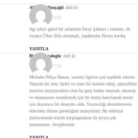
Ali İhsan Tunçağıl
dedi ki:
21/11/2021, 23:53
Ilgi çekici güzel bir anlatımla Seray Şahiner i tanıdım, ilk
fırsatta Ülker Abla okunmalı, teşekkürler Birsen kardeş.
YANITLA
Birsen Karaloglu
dedi ki:
22/11/2021, 07:24
Merhaba Hülya Hanım, samimi ilginize çok teşekkür ederim.
Yepyeni bir sese, farklı ve cesur bir kaleme sahip, eşitsizlikler
üzetrine söyleyecekleri olan bu genç kadını tanımak, okumak
ve okunmasını özendirmek için bir metin hazırlamak benim
için doyurucu bir deneyim oldu. Yaratıcılığı desteklemenin
ödevimiz olması gerektiğine inanıyorum. Bu edebiyat
platformunda sizinle karşılaşmaktan da ayrıca çok
memnunum. Sevgilerimle.
YANITLA