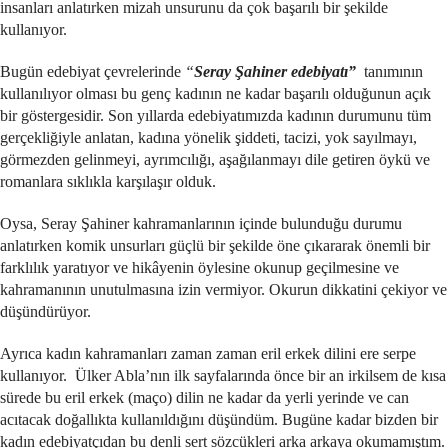
insanları anlatırken mizah unsurunu da çok başarılı bir şekilde
kullanıyor.
Bugün edebiyat çevrelerinde
“
Seray Şahiner edebiyatı”
tanımının
kullanılıyor olması bu genç kadının ne kadar başarılı olduğunun açık
bir göstergesidir. Son yıllarda edebiyatımızda kadının durumunu tüm
gerçekliğiyle anlatan, kadına yönelik şiddeti, tacizi, yok sayılmayı,
görmezden gelinmeyi, ayrımcılığı, aşağılanmayı dile getiren öykü ve
romanlara sıklıkla karşılaşır olduk.
Oysa, Seray Şahiner kahramanlarının içinde bulunduğu durumu
anlatırken komik unsurları güçlü bir şekilde öne çıkararak önemli bir
farklılık yaratıyor ve hikâyenin öylesine okunup geçilmesine ve
kahramanının unutulmasına izin vermiyor. Okurun dikkatini çekiyor ve
düşündürüyor.
Ayrıca kadın kahramanları zaman zaman eril erkek dilini ere serpe
kullanıyor. Ülker Abla’nın ilk sayfalarında önce bir an irkilsem de kısa
sürede bu eril erkek (maço) dilin ne kadar da yerli yerinde ve can
acıtacak doğallıkta kullanıldığını düşündüm. Bugüne kadar bizden bir
kadın edebiyatçıdan bu denli sert sözcükleri arka arkaya okumamıştım.