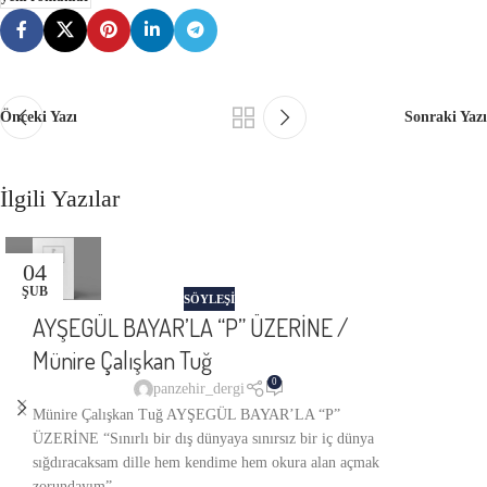
Önceki Yazı
Sonraki Yazı
İlgili Yazılar
04
ŞUB
SÖYLEŞİ
AYŞEGÜL BAYAR’LA “P” ÜZERİNE /
Münire Çalışkan Tuğ
0
panzehir_dergi
Münire Çalışkan Tuğ AYŞEGÜL BAYAR’LA “P”
ÜZERİNE “Sınırlı bir dış dünyaya sınırsız bir iç dünya
sığdıracaksam dille hem kendime hem okura alan açmak
zorundayım”