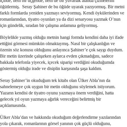
içinde, hem bir üçgende, hem de bir yuvarlak alanda çizmelerini
öğütlermiş. Seray Şahiner de bu öğüde uyarak yazıyormuş. Bir metni
farklı formlarda yeniden yazmayı seviyormuş. Kendi öykülerinden ve
romanlarından, tiyatro oyunları ya da dizi senaryosu yazmak O’nun
için gündelik, sıradan bir çalışma anlamına geliyormuş.
Böylelikle yazmış olduğu metnin hangi formda kendini daha iyi ifade
ettiğini görmesi mümkün olmaktaymış. Nasıl bir çalışkanlığın ve
özenin söz konusu olduğunu anlayınca Şahiner’e çok saygı duydum.
Bir metin üzerinde çalışırken aylarca evden çıkmadığını, sadece
bakkala telefonla yiyecek, içecek siparişi verdiğini okuduğumda
göstermiş olduğu irade ve disiplin karşısında şaşa kaldım.
Seray Şahiner’in okuduğum tek kitabı olan Ülker Abla’nın da
sahnelemeye çok uygun bir metin olduğunu söylemek istiyorum.
Yazarın kendisi de tiyatro oyunu yazmaya önem verdiğini, hatta
gelecek yıl oyun yazmaya ağırlık vereceğini belirtmiş bir
açıklamasında.
Ülker Abla’dan ve hakkında okuduğum değerlendirme yazılarından
yola çıkarak, romanlarının görsel yanının çok güçlü olduğunu,