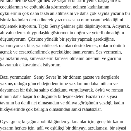
Burada ben de söze girmek ve yaşama bir-sıfır yenik başlayan kız
çocuklarının ve çoğunlukla görmezden gelinen kadınlarının
öykülerinin çok daha fazla anlatılmasını ve daha çok sayıda yazarın bu
isimiz kadınları dert edinerek yazı masasına oturmasını beklediğimi
söylemek istiyorum. Tıpkı Seray Şahiner gibi düşünüyorum. Acıyarak,
ah vah ederek duygudaşlık göstermenin doğru ve yeterli olmadığını
düşünüyorum. Çözüme yönelik bir şeyler yapmak gerektiğine,
yapamıyorsak bile, yapabilecek olanları desteklemek, onların önünü
açmak ve cesaretlendirmek gerektiğine inanıyorum. Ses vermenin,
yalnızların sesi, kimsesizlerin kimsesi olmanın önemini ve gücünü
kavramak e kavratmak istiyorum.
Bazı yorumcular, Seray Sever’in bir dönem gazete ve dergilerde
yazmış olduğu güncel değerlendirme yazılarının daha militan ve
dayatmacı bir üsluba sahip olduğunu vurgulayarak, öykü ve roman
dilinin daha başarılı olduğunda birleşmekteler. Bazıları da siyasi
tavrının bu denli net olmasından ve dünya görüşünün yazdığı kadın
hikâyelerinde çok belirgin olmasından sanki rahatsızlar.
Oysa ,genç kuşağın apolitikliğinden yakınanlar için; genç bir kadın
yazarın herkes için adil ve eşitlikçi bir dünyayı arzulaması, bir siyasi