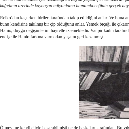
kâğıdının üzerinde kaynaşan milyonlarca hamamböceğinin gerçek hayatl
Reiko’dan kaçarken birileri tarafından takip edildiğini anlar. Ve buna a
bunu kendisine takılmış bir çip olduğunu anlar. Yemek bıçağı ile çıkarır
Hanio, duygu değişimlerini hayretle izlemektedir. Vanpir kadın tarafı
endişe ile Hanio farkına varmadan yaşamı geri kazanmıştı.
Ölmeyi ne kendi eliyle başarabilmişti ne de başkaları tarafından. Bu yı