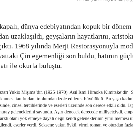
apalı, dünya edebiyatından kopuk bir dönem 
n uzaklaşıldı, geyşaların hayatlarını, aristokr
 çıktı. 1968 yılında Merji Restorasyonuyla mo
iyattaki Çin egemenliği son buldu, batının güç
atı ile okurla buluştu
.
yazarı Yukio Mişima’dır. (1925-1970) Asıl İsmi Hiraoka Kimitake’dir
ükannesi tarafından, toplumdan izole edilerek büyütüldü. Bu yaşlı kadınl
inde, cinsel tercihlerinde ve eserleri üzerinde son derece etkili oldu. J
Samuray geleneklerini savundu. Aşırı denecek derecede milliyetçiydi, em
rklı olanı yok etmeye dayalı değil kendi geleneklerinin yitirilmemesi 
lgilendi, eserler verdi. Seksene yakın öykü, yirmi roman ve otuzdan fazl