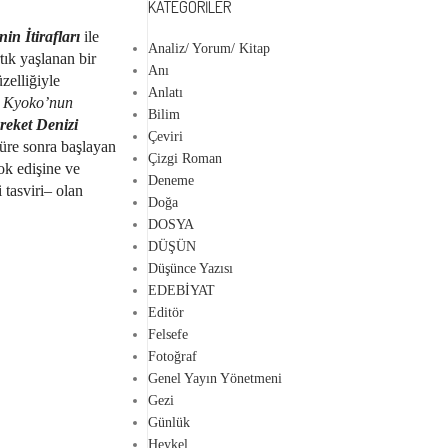
KATEGORILER
in İtirafları
ile
Analiz/ Yorum/ Kitap
tık yaşlanan bir
Anı
zelliğiyle
Anlatı
.
Kyoko’nun
Bilim
reket Denizi
Çeviri
süre sonra başlayan
Çizgi Roman
ok edişine ve
Deneme
 tasviri– olan
Doğa
DOSYA
DÜŞÜN
Düşünce Yazısı
EDEBİYAT
Editör
Felsefe
Fotoğraf
Genel Yayın Yönetmeni
Gezi
Günlük
Heykel