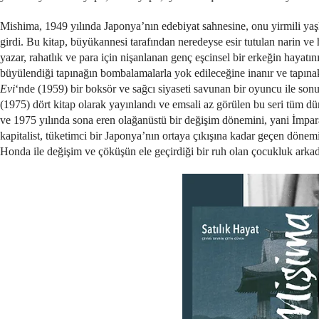
Mishima, 1949 yılında Japonya’nın edebiyat sahnesine, onu yirmili yaş
girdi. Bu kitap, büyükannesi tarafından neredeyse esir tutulan narin ve
yazar, rahatlık ve para için nişanlanan genç eşcinsel bir erkeğin hayatını
büyülendiği tapınağın bombalamalarla yok edileceğine inanır ve tapına
Evi
‘nde (1959) bir boksör ve sağcı siyaseti savunan bir oyuncu ile sonund
(1975) dört kitap olarak yayınlandı ve emsali az görülen bu seri tüm dü
ve 1975 yılında sona eren olağanüstü bir değişim dönemini, yani İmpar
kapitalist, tüketimci bir Japonya’nın ortaya çıkışına kadar geçen dönemi
Honda ile değişim ve çöküşün ele geçirdiği bir ruh olan çocukluk arkad