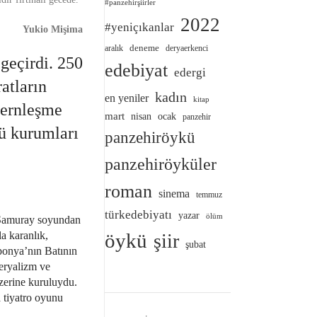
#panzehirşiirler
2022
#yeniçıkanlar
Yukio Mişima
deneme
aralık
deryaerkenci
geçirdi. 250
edebiyat
edergi
atların
kadın
en yeniler
kitap
dernleşme
mart
nisan
ocak
panzehir
lü kurumları
panzehiröykü
panzehiröyküler
roman
sinema
temmuz
türkedebiyatı
yazar
ölüm
. Samuray soyundan
a karanlık,
öykü
şiir
şubat
aponya’nın Batının
peryalizm ve
üzerine kuruluydu.
a tiyatro oyunu