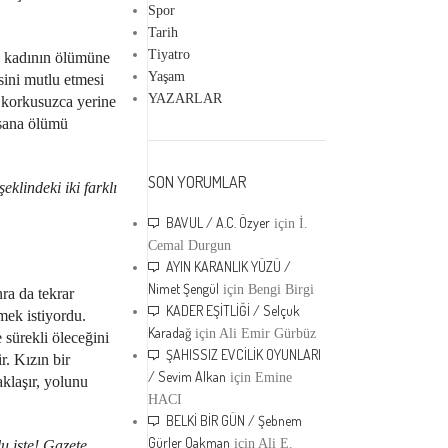
Spor
Tarih
Tiyatro
k, kadının ölümüne
Yaşam
sini mutlu etmesi
YAZARLAR
e, korkusuzca yerine
insana ölümü
SON YORUMLAR
klindeki iki farklı
BAVUL / A.C. Özyer
için
İ.
Cemal Durgun
AYIN KARANLIK YÜZÜ /
Nimet Şengül
için
Bengi Birgi
ra da tekrar
KADER EŞİTLİĞİ / Selçuk
mek istiyordu.
Karadağ
için
Ali Emir Gürbüz
e sürekli öleceğini
ŞAHISSIZ EVCİLİK OYUNLARI
. Kızın bir
/ Sevim Alkan
için
Emine
aklaşır, yolunu
HACI
BELKİ BİR GÜN / Şebnem
Gürler Oakman
için
Ali E.
u işte! Gazete