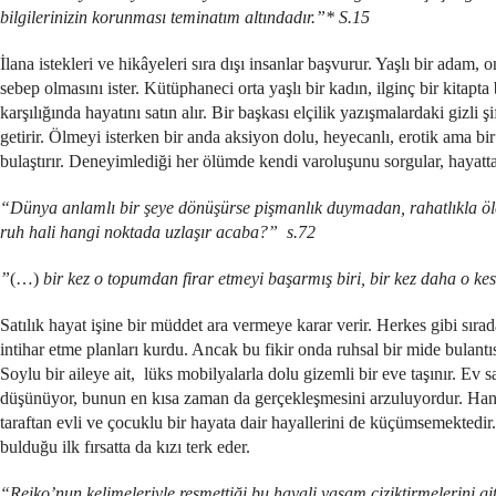
bilgilerinizin korunması teminatım altındadır.”* S.15
İlana istekleri ve hikâyeleri sıra dışı insanlar başvurur. Yaşlı bir adam
sebep olmasını ister. Kütüphaneci orta yaşlı bir kadın, ilginç bir kita
karşılığında hayatını satın alır. Bir başkası elçilik yazışmalardaki gizli
getirir. Ölmeyi isterken bir anda aksiyon dolu, heyecanlı, erotik ama bi
bulaştırır. Deneyimlediği her ölümde kendi varoluşunu sorgular, hayatt
“Dünya anlamlı bir şeye dönüşürse pişmanlık duymadan, rahatlıkla öleb
ruh hali hangi noktada uzlaşır acaba?” s.72
”
(…)
bir kez o topumdan firar etmeyi başarmış biri, bir kez daha o kes
Satılık hayat işine bir müddet ara vermeye karar verir. Herkes gibi sıra
intihar etme planları kurdu. Ancak bu fikir onda ruhsal bir mide bulant
Soylu bir aileye ait, lüks mobilyalarla dolu gizemli bir eve taşınır. Ev s
düşünüyor, bunun en kısa zaman da gerçekleşmesini arzuluyordur. Hanio
taraftan evli ve çocuklu bir hayata dair hayallerini de küçümsemektedir
bulduğu ilk fırsatta da kızı terk eder.
“Reiko’nun kelimeleriyle resmettiği bu hayali yaşam çiziktirmelerini g