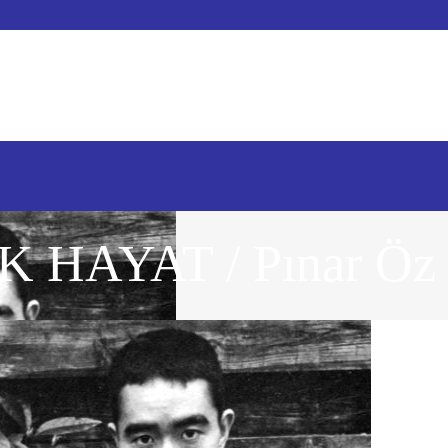
 HAYAT / Pınar Öz