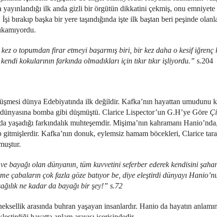
 yayınlandığı ilk anda gizli bir örgütün dikkatini çekmiş, onu emniyete 
. İşi bırakıp başka bir yere taşındığında işte ilk baştan beri peşinde ola
çıkamıyordu.
 kez o topumdan firar etmeyi başarmış biri, bir kez daha o kesif iğrenç
ndi kokularının farkında olmadıkları için tıkır tıkır işliyordu.”
s.204
üşmesi dünya Edebiyatında ilk değildir. Kafka’nın hayattan umudunu k
 dünyasına bomba gibi düşmüştü. Clarice Lispector’un G.H’ye Göre
Çi
da yaşadığı farkındalık muhteşemdir. Mişima’nın kahramanı Hanio’nda,
 gitmişlerdir. Kafka’nın donuk, eylemsiz hamam böcekleri, Clarice tara
muştur.
ve bayağı olan dünyanın, tüm kuvvetini seferber ederek kendisini şahan
me çabaların çok fazla göze batıyor be, diye eleştirdi dünyayı Hanio’n
şağılık ne kadar da bayağı bir şey!” s.72
eksellik arasında buhran yaşayan insanlardır. Hanio da hayatın anlamını
tirdiği hayatta anlam arayışı içerisindedir.