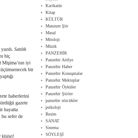
Karikatür
Kitap
KÜLTÜR
Manzum Şiir
Masal
Mitoloji
Müzik
a yazdı.
Satılık
PANZEHİR
nı hiç
Panzehir Atölye
t
Mişima’nın iyi
Panzehir Haber
 küçümsenecek bir
Panzehir Konuşmalar
yaptığı
Panzehir Mektuplar
Panzehir Öyküler
Panzehir Şiirler
ete haberlerini
panzehir sözcükler
üşürdüğü gazete
psikoloji
r hayatta
Resim
 bu sefer de
SANAT
Sinema
SÖYLEŞİ
kişisel