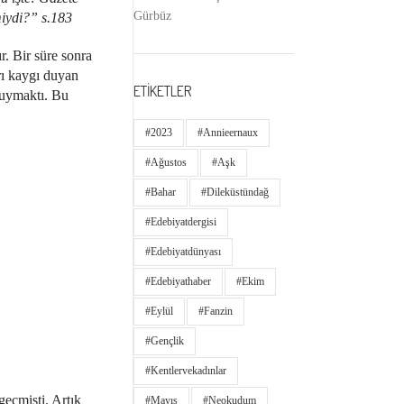
Gürbüz
miydi?” s.183
r. Bir süre sonra
rı kaygı duyan
ETİKETLER
duymaktı. Bu
#2023
#annieernaux
#ağustos
#aşk
#bahar
#dileküstündağ
#edebiyatdergisi
#edebiyatdünyası
#edebiyathaber
#ekim
#eylül
#fanzin
#gençlik
#kentlervekadınlar
geçmişti. Artık
#Mayıs
#neokudum