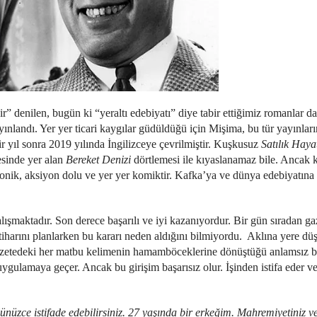
” denilen, bugün ki “yeraltı edebiyatı” diye tabir ettiğimiz romanlar d
ınlandı. Yer yer ticari kaygılar güdüldüğü için Mişima, bu tür yayınları
ir yıl sonra 2019 yılında İngilizceye çevrilmiştir. Kuşkusuz
Satılık Haya
vesinde yer alan
Bereket Denizi
dörtlemesi ile kıyaslanamaz bile. Ancak
 ironik, aksiyon dolu ve yer yer komiktir. Kafka’ya ve dünya edebiyatına 
şmaktadır. Son derece başarılı ve iyi kazanıyordur. Bir gün sıradan gaz
ntiharını planlarken bu kararı neden aldığını bilmiyordu. Aklına yere d
azetedeki her matbu kelimenin hamamböceklerine dönüştüğü anlamsız bi
ulamaya geçer. Ancak bu girişim başarısız olur. İşinden istifa eder ve
üzce istifade edebilirsiniz. 27 yaşında bir erkeğim. Mahremiyetiniz ve 