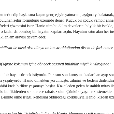
, onu terk edip başkasına kaçan genç eşiyle yatmasını, aşığına yakalatara
pta bulunan zehir formülünü üzerinde dener. Küçük bir çocuk vampir anne
 şifreleri çözmesini ister. Hanio tüm bu ölüm davetlerini büyük bir istekl
r o kadar da bomboş bir hayatın kapıları açılır. Hayatını satın alan her 
aki anlam arayışı devam eder.
ilirim ile nasıl olsa dünya anlamsız olduğundan ölsem de fark etmez şe
if iğrenç kokunun içine dönecek cesareti bulabilir miydi ki yüreğinde”
dan bir hayat sürmek istiyordu. Parasını son kuruşuna kadar harcayıp son
ısı yaşatıyordu. Hanio ölmekten yorulmuştu, zihnini ve bedeni dinlendir
ahibi kızla birlikte yaşamaya başlar. Kız aileden gelen hastalıklı miras il
 bu fikirlerden son derece rahatsız olur. Çünkü o yaşamak istemektedir
. Birlikte ölme isteği, kendisini öldüreceği korkusuyla Hanio, kızdan uz
itgide artan bir tiksintiyle dinliyordu Hanio. Hamamböceği yaşamı buyd