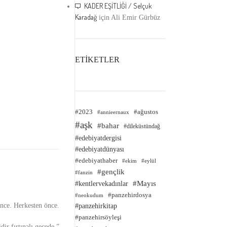
KADER EŞİTLİĞİ / Selçuk
Karadağ
için
Ali Emir Gürbüz
ETİKETLER
#2023
#ağustos
#annieernaux
#aşk
#bahar
#dileküstündağ
#edebiyatdergisi
#edebiyatdünyası
#edebiyathaber
#ekim
#eylül
#gençlik
#fanzin
#kentlervekadınlar
#Mayıs
#panzehirdosya
#neokudum
nce. Herkesten önce.
#panzehirkitap
#panzehirsöyleşi
dir fırtınalı gecede.”