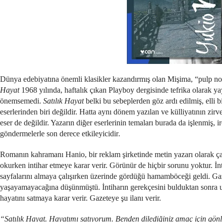
Dünya edebiyatına önemli klasikler kazandırmış olan Mişima, “pulp noir
Hayat
1968 yılında, haftalık çıkan Playboy dergisinde tefrika olarak yay
önemsemedi.
Satılık Hayat
belki bu sebeplerden göz ardı edilmiş, elli b
eserlerinden biri değildir. Hatta aynı dönem yazılan ve külliyatının zir
eser de değildir. Yazarın diğer eserlerinin temaları burada da işlenmiş,
göndermelerle son derece etkileyicidir
.
Romanın kahramanı Hanio, bir reklam şirketinde metin yazarı olarak çalı
okurken intihar etmeye karar verir. Görünür de hiçbir sorunu yoktur. İ
sayfalarını almaya çalışırken üzerinde gördüğü hamamböceği geldi. G
yaşayamayacağına düşünmüştü. İntiharın gerekçesini bulduktan sonra uyg
hayatını satmaya karar verir. Gazeteye şu ilanı verir.
“Satılık Hayat. Hayatımı satıyorum. Benden dilediğiniz amaç için gönlün