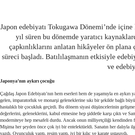
Japon edebiyatı Tokugawa Dönemi’nde içine k
yıl süren bu dönemde yaratıcı kaynaklarda
çapkınlıklarını anlatan hikâyeler ön plana
süreci başladı. Batılılaşmanın etkisiyle edeb
ve edebiy
Japonya’nın aykırı çocuğu
Çağdaş Japon Edebiyatı’nın hem eserleri hem de yaşamıyla en aykırı 
gelen, imparatorluk ve monarşi geleneklerine sıkı bir şekilde bağlı büy
hastalıklı bir çocukluk geçirdi. Bu dönem siyasi düşüncelerinin gelişmes
değerlerini, geleneklerini, kabul etmesine hep şiddetle karşı çıktı ve 
moderniteye hep mesafeli durdu. Ancak onun milliyetçiliği kendinden fa
Mişima her şeyden önce çok iyi bir entelektüeldi. Sanatın her dalıyla i
yazdı. Oyunculuk yaptı, resim yaptı, iyi bir kılıç ve karate ustasıydı.