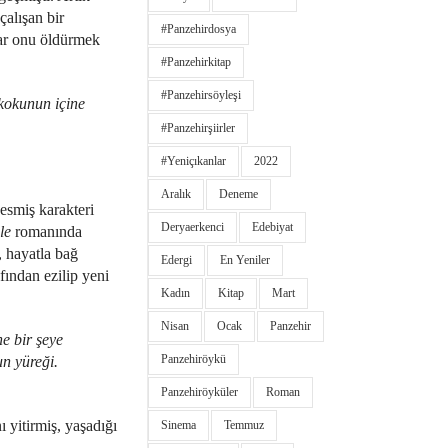
çalışan bir
#panzehirdosya
nlar onu öldürmek
#panzehirkitap
#panzehirsöyleşi
 kokunun içine
#panzehirşiirler
#yeniçıkanlar
2022
Aralık
Deneme
esmiş karakteri
Deryaerkenci
Edebiyat
le
romanında
 hayatla bağ
Edergi
En Yeniler
fından ezilip yeni
Kadın
Kitap
Mart
Nisan
Ocak
Panzehir
e bir şeye
Panzehiröykü
un yüreği.
Panzehiröyküler
Roman
 yitirmiş, yaşadığı
Sinema
Temmuz