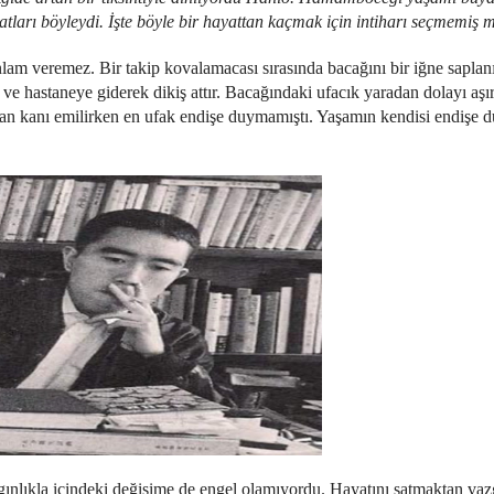
arı böyleydi. İşte böyle bir hayattan kaçmak için intiharı seçmemiş 
nlam veremez. Bir takip kovalamacası sırasında bacağını bir iğne saplanı
 ve hastaneye giderek dikiş attır. Bacağındaki ufacık yaradan dolayı aşı
ndan kanı emilirken en ufak endişe duymamıştı. Yaşamın kendisi endişe 
lgınlıkla içindeki değişime de engel olamıyordu. Hayatını satmaktan vaz