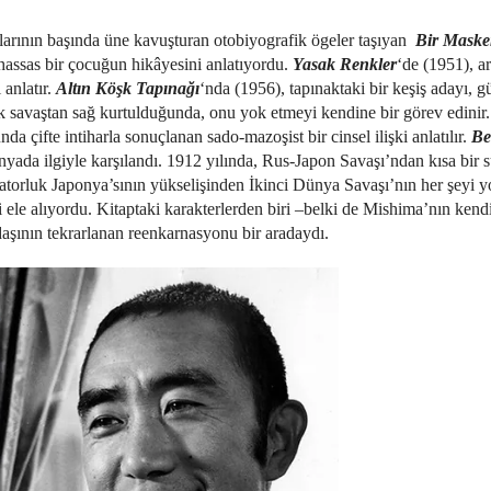
larının başında üne kavuşturan otobiyografik ögeler taşıyan
Bir Masken
 hassas bir çocuğun hikâyesini anlatıyordu.
Yasak Renkler
‘de (1951), ar
 anlatır.
Altın Köşk Tapınağı
‘nda (1956), tapınaktaki bir keşiş adayı, gü
k savaştan sağ kurtulduğunda, onu yok etmeyi kendine bir görev edinir
a çifte intiharla sonuçlanan sado-mazoşist bir cinsel ilişki anlatılır.
Be
nyada ilgiyle karşılandı. 1912 yılında, Rus-Japon Savaşı’ndan kısa bir 
atorluk Japonya’sının yükselişinden İkinci Dünya Savaşı’nın her şeyi y
 ele alıyordu. Kitaptaki karakterlerden biri –belki de Mishima’nın kendi
aşının tekrarlanan reenkarnasyonu bir aradaydı.