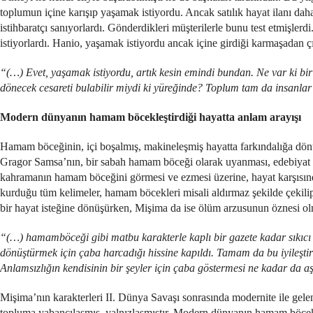
toplumun içine karışıp yaşamak istiyordu. Ancak satılık hayat ilanı daha
istihbaratçı sanıyorlardı. Gönderdikleri müşterilerle bunu test etmişlerdi
istiyorlardı. Hanio, yaşamak istiyordu ancak içine girdiği karmaşadan 
“(…) Evet, yaşamak istiyordu, artık kesin emindi bundan. Ne var ki bir
dönecek cesareti bulabilir miydi ki yüreğinde? Toplum tam da insanlar ke
Modern dünyanın hamam böcekleştirdiği hayatta anlam arayışı
Hamam böceğinin, içi boşalmış, makineleşmiş hayatta farkındalığa dön
Gragor Samsa’nın, bir sabah hamam böceği olarak uyanması, edebiyat
kahramanın hamam böceğini görmesi ve ezmesi üzerine, hayat karşısın
kurduğu tüm kelimeler, hamam böcekleri misali aldırmaz şekilde çekilip
bir hayat isteğine dönüşürken, Mişima da ise ölüm arzusunun öznesi ol
“(…) hamamböceği gibi matbu karakterle kaplı bir gazete kadar sıkıcı 
dönüştürmek için çaba harcadığı hissine kapıldı. Tamam da bu iyileştir
Anlamsızlığın kendisinin bir şeyler için çaba göstermesi ne kadar da a
Mişima’nın karakterleri II. Dünya Savaşı sonrasında modernite ile gelen
topluma yabancılaşmış, yalnızlaşmıştır. Modern dünyanın hamam böcekleş