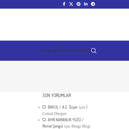
YAZILARINIZI GÖNDERİN!
SON YORUMLAR
BAVUL / A.C. Özyer
için
İ.
Cemal Durgun
AYIN KARANLIK YÜZÜ /
Nimet Şengül
için
Bengi Birgi