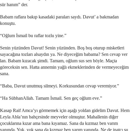
sür hanım” der.
Babam raflara bakıp kasadaki paraları saydı. Davut’ a bakmadan
konuştu.
“Oğlum İsmail bu raflar tozlu yine.”
Senin yüzünden Davut! Senin yüzünden. Boş boş oturup misketleri
sayacağına tozları alsaydın ya. Ne diyeceğim babama? Sen cevap ver
lan. Babam kızacak şimdi. Tamam, oğlum sus sen böyle. Maçta
göreceksin sen. Hatta annemin yağlı ekmeklerinden de vermeyeceğim
sana.
“Baba, Davut unutmuş silmeyi. Korkusundan cevap veremiyor.”
“Ha SübhanAllah. Tamam İsmail. Sen geç oğlum eve.”
Kasap Raif Amca’yı görmemek için aşağı yoldan gidelim Davut. Hem
Leyla Abla’nın bahçesinde meyveler olmuştur. Mahallenin diğer
çocuklarına kızar ama bana kıyamaz. Sana da kızmaz ben varım
yanında. Yok, yok sana da kızmaz ben varım yanında. Ne de inatçı şu