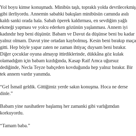
Yol boyu kimse konuşmadı. Minibüs taşlı, topraklı yolda devrilecekmiş
gibi ilerliyordu. Annemin sabahki bakışları minibüsün camında asılı
kaldı sanki orada hala. Sabah öperek kaldırması, en sevdiğim yağlı
ekmeği yapması ve yolcu ederken gözünün yaşlanması. Annem iyi
kadındır hep beni düşünür. Babam ve Davut da düşünse beni bu kadar
yalnız olmam. Davut yine ortadan kaybolmuş. Kesin beni bırakıp maça
gitti. Hep böyle yapar zaten ne zaman ihtiyaç duysam beni bırakır.
Diğer çocuklar oyuna almayıp ittirdiklerinde, dükkâna göz kulak
olamadığım için babam kızdığında, Kasap Raif Amca uğursuz
dediğinde, Necla Teyze bahçeden kovduğunda hep yalnız bırakır. Bir
tek annem vardır yanımda.
“Gel İsmail geldik. Gittiğimiz yerde sakın konuşma. Hoca ne derse
dinle.”
Babam yine nasihatlere başlamış her zamanki gibi varlığımdan
korkuyordu.
“Tamam baba.”