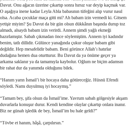
Davut. Onu ağacın üzerine çıkartıp sonra hırsız var deyip kaçmak var.
O aşağıya inene kadar Leyla Abla babasının tüfeğini alıp vurur nasıl
olsa. Acaba çocuklar maça gitti mi? Ah babam izin vermedi ki. Gitsem
yetişir miyim? Şu Davut da bir gün olsun dükkânın başında durup toz
almadı, alsaydı babam izin verirdi. Annem şimdi yağlı ekmeği
hazırlamıştır. Sabah çıkmadan önce söylemiştim. Annem iyi kadındır
benim, tatlı dillidir. Gülünce yanağında çukur oluşur babam gibi
değildir. Hep mesafelidir babam. Beni görünce Allah’ı hatırlar
dudağına hemen dua oturtturur. Bu Davut da ya önüme geçer ya
arkama saklanır ya da tamamıyla kaybolur. Oğlum ne biçim adamsın
bir rahat dur da yanımda olduğunu bilek.
“Hanım yarın İsmail’i bir hocaya daha götüreceğiz. Hüsnü Efendi
söyledi. Namı duyulmuş iyi hocaymış.”
“Tamam bey, şifa olsun da İsmail’ime. Yavrum sabah gölgesiyle akşam
duvarlarla konuşur durur. Kendi kendine olaylar çıkartıp onlara inanır.
Biz ne günah işledik de bey, İsmail’im bu hale geldi?”
“Tövbe et hanım, hâşâ, çarpılırsın.”