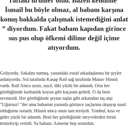
raftaki ürünler oldu. Bazen kendime ̎
İsmail bu böyle olmaz, al babanı karşına
konuş bakkalda çalışmak istemediğini anlat
” diyordum. Fakat babam kapıdan girince
sus pus olup öfkemi dilime değil içime
atıyordum.
Geliyordu. Sakalını tutmuş, yanındaki esnaf arkadaşlarına bir şeyler
anlatıyordu. Sol tarafında Kasap Raif sağ tarafında Manav Hüsnü
vardı. Raif Amca uzun, zayıf, tilki yüzlü bir adamdı. Onu her
gördüğümde kurbanlık koyun gibi kaçasım gelirdi. O da beni
sevmezdi. Her gördüğünde şeytan taşlar gibi arkamdan taş atıp
“Uğursuz! ”der ama babamın yanında görünce saçlarımı okşayıp nasıl
olduğumu sorardı. Hüsnü amca onun tam tersiydi. Tombul, kısa ve
güler yüzlü bir adamdı. Beni her gördüğünde meyvelerden birini
temizleyip verirdi. Ya babam. Anneme hep sorardım.