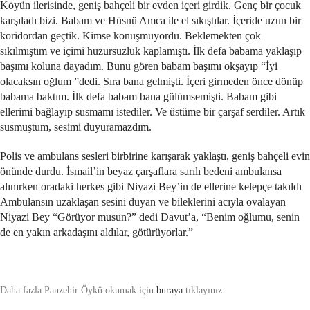
Köyün ilerisinde, geniş bahçeli bir evden içeri girdik. Genç bir çocuk
karşıladı bizi. Babam ve Hüsnü Amca ile el sıkıştılar. İçeride uzun bir
koridordan geçtik. Kimse konuşmuyordu. Beklemekten çok
sıkılmıştım ve içimi huzursuzluk kaplamıştı. İlk defa babama yaklaşıp
başımı koluna dayadım. Bunu gören babam başımı okşayıp “İyi
olacaksın oğlum ”dedi. Sıra bana gelmişti. İçeri girmeden önce dönüp
babama baktım. İlk defa babam bana gülümsemişti. Babam gibi
ellerimi bağlayıp susmamı istediler. Ve üstüme bir çarşaf serdiler. Artık
susmuştum, sesimi duyuramazdım.
Polis ve ambulans sesleri birbirine karışarak yaklaştı, geniş bahçeli evin
önünde durdu. İsmail’in beyaz çarşaflara sarılı bedeni ambulansa
alınırken oradaki herkes gibi Niyazi Bey’in de ellerine kelepçe takıldı
Ambulansın uzaklaşan sesini duyan ve bileklerini acıyla ovalayan
Niyazi Bey “Görüyor musun?” dedi Davut’a, “Benim oğlumu, senin
de en yakın arkadaşını aldılar, götürüyorlar.”
Daha fazla Panzehir Öykü okumak için
buraya
tıklayınız.