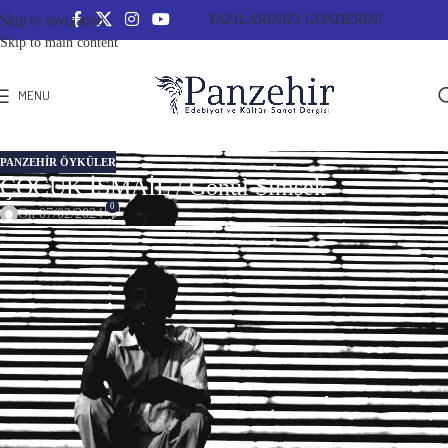
YAZILARINIZI GÖNDERİN!
Skip to navigation
Skip to main content
MENU
PANZEHIR ÖYKÜLER
ÇOCUK İSMAİL / Gönül Şimşek
0
On 07/02/2024