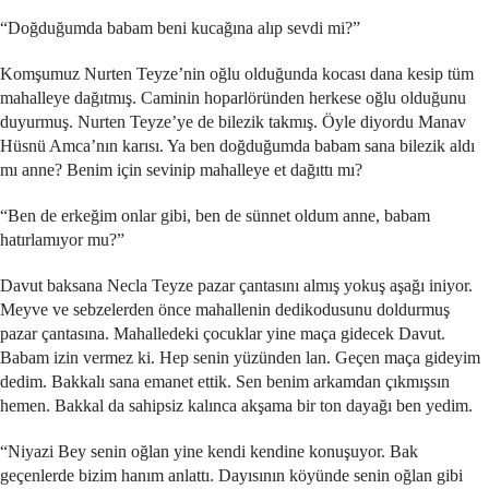
“Doğduğumda babam beni kucağına alıp sevdi mi?”
Komşumuz Nurten Teyze’nin oğlu olduğunda kocası dana kesip tüm
mahalleye dağıtmış. Caminin hoparlöründen herkese oğlu olduğunu
duyurmuş. Nurten Teyze’ye de bilezik takmış. Öyle diyordu Manav
Hüsnü Amca’nın karısı. Ya ben doğduğumda babam sana bilezik aldı
mı anne? Benim için sevinip mahalleye et dağıttı mı?
“Ben de erkeğim onlar gibi, ben de sünnet oldum anne, babam
hatırlamıyor mu?”
Davut baksana Necla Teyze pazar çantasını almış yokuş aşağı iniyor.
Meyve ve sebzelerden önce mahallenin dedikodusunu doldurmuş
pazar çantasına. Mahalledeki çocuklar yine maça gidecek Davut.
Babam izin vermez ki. Hep senin yüzünden lan. Geçen maça gideyim
dedim. Bakkalı sana emanet ettik. Sen benim arkamdan çıkmışsın
hemen. Bakkal da sahipsiz kalınca akşama bir ton dayağı ben yedim.
“Niyazi Bey senin oğlan yine kendi kendine konuşuyor. Bak
geçenlerde bizim hanım anlattı. Dayısının köyünde senin oğlan gibi