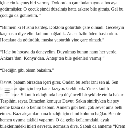
içine cin kaçmış biri varmış. Doktordan çare bulamayınca hocaya
götürmüşler. O çocuk şimdi düzelmiş hatta askere bile gitmiş. Gel bu
çocuğu da götürelim. ”
“Bilmem ki Hüsnü kardeş. Doktora götürdük çare olmadı. Geceleyin
kaçmasın diye elini kolunu bağladık. Anası üzüntüden hasta oldu.
Hocalara da götürdük, muska yaptırdık yine çare olmadı.”
“Hele bu hocayı da deneyelim. Duyulmuş bunun namı her yerde.
Ankara’dan, Konya’dan, Antep’ten bile gelenleri varmış.”
“Dediğin gibi olsun bakalım.”
Davut, babam birazdan içeri girer. Ondan bu sefer izni sen al. Sen
konuşmadığın için hep bana kızıyor. Geldi bak. Yine sıkıntılı
görünüyor. Sıkıntılı olduğunda hep düşünceli bir şekilde etrafa bakar.
Tespihini sayar. Birazdan konuşur Davut. Sakın sinirliyken bir şey
deme kızsa da o benim babam. Annem gibi beni çok sever ama belli
etmez. Bazı akşamlar bana kızdığı için elimi kolumu bağlar. Ben de
hemen uyuma taklidi yaparım. O da gelip kollarımdaki, ayak
bileklerimdeki ipleri gevşetir, acımasın diye. Sabah da anneme “Krem