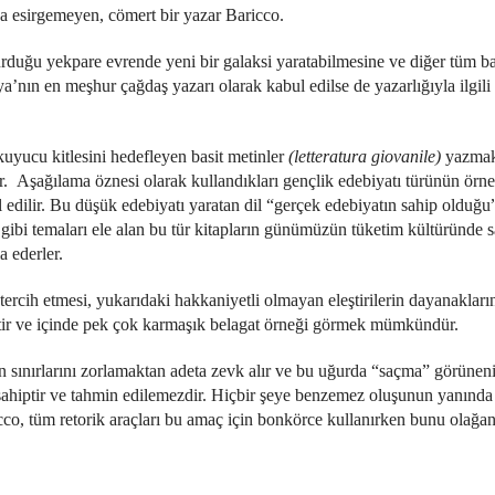
da esirgemeyen, cömert bir yazar Baricco.
urduğu yekpare evrende yeni bir galaksi yaratabilmesine ve diğer tüm b
a’nın en meşhur çağdaş yazarı olarak kabul edilse de yazarlığıyla ilgili 
uyucu kitlesini hedefleyen basit metinler
(letteratura giovanile)
yazmak
r. Aşağılama öznesi olarak kullandıkları gençlik edebiyatı türünün örn
 edilir. Bu düşük edebiyatı yaratan dil “gerçek edebiyatın sahip olduğu
ar gibi temaları ele alan bu tür kitapların günümüzün tüketim kültüründe 
a ederler.
rcih etmesi, yukarıdaki hakkaniyetli olmayan eleştirilerin dayanakların
ktir ve içinde pek çok karmaşık belagat örneği görmek mümkündür.
 sınırlarını zorlamaktan adeta zevk alır ve bu uğurda “saçma” görünen
 sahiptir ve tahmin edilemezdir. Hiçbir şeye benzemez oluşunun yanınd
icco, tüm retorik araçları bu amaç için bonkörce kullanırken bunu olağand