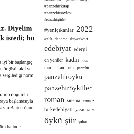
#panzehirkitap
#panzehirsöyleşi
#panzehirşiirler
ız. Diyelim
2022
#yeniçıkanlar
k istedi; bu
deneme
aralık
deryaerkenci
edebiyat
edergi
kadın
en yeniler
kitap
 iyi bir başlangıç
mart
nisan
ocak
panzehir
ye örgüsü; akıl ve
a sergilediği norm
panzehiröykü
panzehiröyküler
 Torino doğumlu
roman
sinema
zmaya başlamasıyla
temmuz
 yazan Baricco’nun
türkedebiyatı
yazar
ölüm
öykü
şiir
şubat
lüm halinde