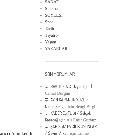
SANAT
Sinema
SÖYLEŞİ
Spor
Tarih
Tiyatro
Yaşam
YAZARLAR
SON YORUMLAR
BAVUL / A.C. Özyer
için
İ.
Cemal Durgun
AYIN KARANLIK YÜZÜ /
Nimet Şengül
için
Bengi Birgi
KADER EŞİTLİĞİ / Selçuk
Karadağ
için
Ali Emir Gürbüz
ŞAHISSIZ EVCİLİK OYUNLARI
/ Sevim Alkan
aricco’nun kendi
için
Emine