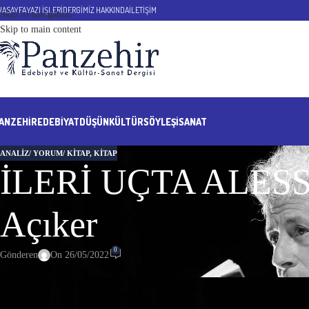
NASAYFA
YAZI İŞLERİ
DERGİMİZ HAKKINDA
İLETİŞİM
Skip to navigation
Skip to main content
ANZEHIR
EDEBİYAT
DÜŞÜN
KÜLTÜR
SÖYLEŞİ
SANAT
ANALIZ/ YORUM/ KITAP
,
KITAP
İLERİ UÇTA ALESS
Açıker
0
Gönderen
On 26/05/2022