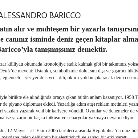
 ALESSANDRO BARICCO
atın alır ve muhteşem bir yazarla tanışırsın
de canınız isminde deniz geçen kitaplar alma
ricco’yla tanışmışsınız demektir.
zar külliyatı okumada kronolojiye sadık kalmak gibi bir takıntınız yoksa
Deniz
’de mevcut: Ustalıklı, sembolizmle dolu, sıra dışı ve şaşırtıcı hikâ
eğlenceli – yer yer de sivri – dili; okuru yoldan çıkaracak denli cesurc
iyle birlikte ele alındığında ortaya çıkan bütün anlam kazanıyor. 1958
ir de piyano diploması ekledi. Yazarlığa adım atışı reklam metinleri ya
ri yazıları yazarak yeni bir kariyere yöneldi. Oyunlar ve denemeler de
inema ise yazarın bir başka tutkusu ve senaryolar yazmaya devam ediyor.
du. 12 Mayıs – 21 Ekim 2006 tarihleri ​​arasında Repubblica’da otuz bö
eydana gelen değişimin bir eleştirisiydi ve sarsıcı bir etki yarattı.