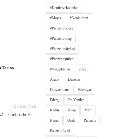
#kentlervekadınlar
#Mayıs
#neokudum
#panzehirdosya
#panzehirkitap
#panzehirsöyleşi
#panzehirşiirler
a
Torino
#yeniçıkanlar
2022
Aralık
Deneme
Deryaerkenci
Edebiyat
Edergi
En Yeniler
Sonraki Yazı
Kadın
Kitap
Mart
Lİ / Selahattin Bilici
Nisan
Ocak
Panzehir
Panzehiröykü