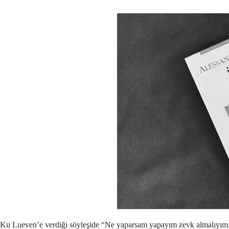
Ku Lueven’e verdiği söyleşide “Ne yaparsam yapayım zevk almalıyım. 