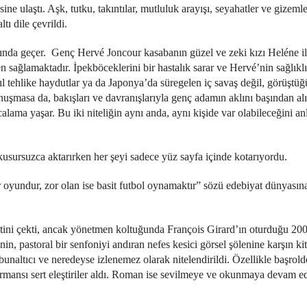
ne ulaştı. Aşk, tutku, takıntılar, mutluluk arayışı, seyahatler ve gizeml
ı dile çevrildi.
nda geçer. Genç Hervé Joncour kasabanın güzel ve zeki kızı Heléne il
n sağlamaktadır. İpekböceklerini bir hastalık sarar ve Hervé’nin sağlıkl
ıl tehlike haydutlar ya da Japonya’da süregelen iç savaş değil, görüştüğ
uşmasa da, bakışları ve davranışlarıyla genç adamın aklını başından al
alama yaşar. Bu iki niteliğin aynı anda, aynı kişide var olabileceğini an
usursuzca aktarırken her şeyi sadece yüz sayfa içinde kotarıyordu.
r oyundur, zor olan ise basit futbol oynamaktır” sözü edebiyat dünyasın
tini çekti, ancak yönetmen koltuğunda François Girard’ın oturduğu 20
n, pastoral bir senfoniyi andıran nefes kesici görsel şölenine karşın kit
 bunaltıcı ve neredeyse izlenemez olarak nitelendirildi. Özellikle başro
ormansı sert eleştiriler aldı. Roman ise sevilmeye ve okunmaya devam ed