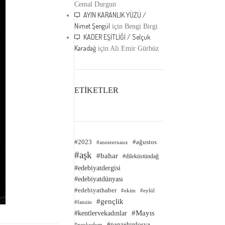
Cemal Durgun
AYIN KARANLIK YÜZÜ /
Nimet Şengül
için
Bengi Birgi
KADER EŞİTLİĞİ / Selçuk
Karadağ
için
Ali Emir Gürbüz
ETİKETLER
#2023
#ağustos
#annieernaux
#aşk
#bahar
#dileküstündağ
#edebiyatdergisi
#edebiyatdünyası
#edebiyathaber
#ekim
#eylül
#gençlik
#fanzin
#kentlervekadınlar
#Mayıs
#panzehirdosya
#neokudum