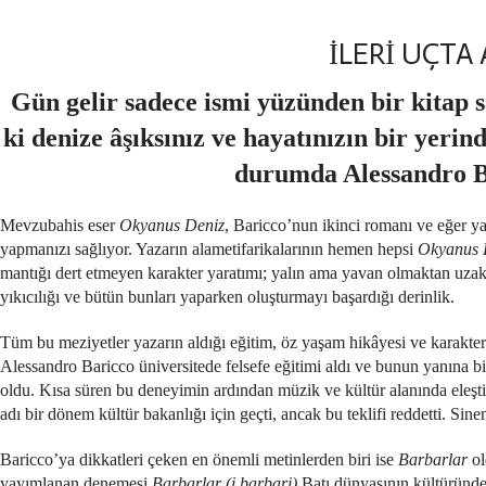
İLERİ UÇTA
Gün gelir sadece ismi yüzünden bir kitap s
ki denize âşıksınız ve hayatınızın bir yerin
durumda Alessandro Ba
Mevzubahis eser
Okyanus Deniz
, Baricco’nun ikinci romanı ve eğer ya
yapmanızı sağlıyor. Yazarın alametifarikalarının hemen hepsi
Okyanus 
mantığı dert etmeyen karakter yaratımı; yalın ama yavan olmaktan uzak, 
yıkıcılığı ve bütün bunları yaparken oluşturmayı başardığı derinlik.
Tüm bu meziyetler yazarın aldığı eğitim, öz yaşam hikâyesi ve karakter
Alessandro Baricco üniversitede felsefe eğitimi aldı ve bunun yanına b
oldu. Kısa süren bu deneyimin ardından müzik ve kültür alanında eleşti
adı bir dönem kültür bakanlığı için geçti, ancak bu teklifi reddetti. S
Baricco’ya dikkatleri çeken en önemli metinlerden biri ise
Barbarlar
ol
yayımlanan denemesi
Barbarlar (i barbari)
Batı dünyasının kültüründe m