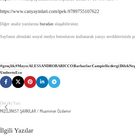
https://www.canyayinlari.com/ipek-9789755107622
Diğer analiz yazılarına
buradan
ulaşabilirsiniz.
Sayfanın altındaki sosyal medya butonlarını kullanarak yazıyı sevdiklerinizle pay
#gençlik
#Mayıs
ALESSANDROBARICCO
Barbarlar
Campiello
dergi
DilekNe
UmbertoEco
Önceki Yazı
MİZOJİNİST ŞARKILAR / Muammer Özdemir
İlgili Yazılar