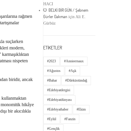
HACI
BELKİ BİR GÜN / Şebnem
aşarılarına rağmen
Gürler Oakman
için
Ali E.
tartışmalar
Gürbüz
la suçlarken
ETİKETLER
ekleri modern,
” karmaşıklıktan
satması nispeten
#2023
#annieernaux
#ağustos
#aşk
dan biridir, ancak
#bahar
#dileküstündağ
#edebiyatdergisi
i kullanmaktan
#edebiyatdünyası
a monomitik hikâye
#edebiyathaber
#ekim
ışı bir akıcılıkla
#eylül
#fanzin
#gençlik