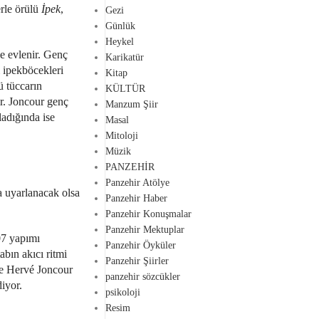
erle örülü
İpek
,
Gezi
Günlük
Heykel
e evlenir. Genç
Karikatür
ı ipekböcekleri
Kitap
ü tüccarın
KÜLTÜR
ır. Joncour genç
Manzum Şiir
ladığında ise
Masal
Mitoloji
Müzik
PANZEHİR
Panzehir Atölye
a uyarlanacak olsa
Panzehir Haber
Panzehir Konuşmalar
Panzehir Mektuplar
07 yapımı
Panzehir Öyküler
abın akıcı ritmi
Panzehir Şiirler
lde Hervé Joncour
panzehir sözcükler
iyor.
psikoloji
Resim