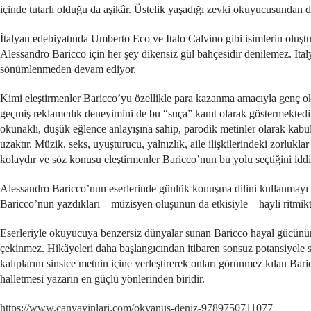
içinde tutarlı olduğu da aşikâr. Üstelik yaşadığı zevki okuyucusundan 
İtalyan edebiyatında Umberto Eco ve Italo Calvino gibi isimlerin oluşt
Alessandro Baricco için her şey dikensiz gül bahçesidir denilemez. İtaly
sönümlenmeden devam ediyor.
Kimi eleştirmenler Baricco’yu özellikle para kazanma amacıyla genç ok
geçmiş reklamcılık deneyimini de bu “suça” kanıt olarak göstermektedi
okunaklı, düşük eğlence anlayışına sahip, parodik metinler olarak kabul
uzaktır. Müzik, seks, uyuşturucu, yalnızlık, aile ilişkilerindeki zorlukl
kolaydır ve söz konusu eleştirmenler Baricco’nun bu yolu seçtiğini iddi
Alessandro Baricco’nun eserlerinde günlük konuşma dilini kullanmayı te
Baricco’nun yazdıkları – müzisyen oluşunun da etkisiyle – hayli ritmi
Eserleriyle okuyucuya benzersiz dünyalar sunan Baricco hayal gücünün
çekinmez. Hikâyeleri daha başlangıcından itibaren sonsuz potansiyele
kalıplarını sinsice metnin içine yerleştirerek onları görünmez kılan Bar
halletmesi yazarın en güçlü yönlerinden biridir.
https://www.canyayinlari.com/okyanus-deniz-9789750711077