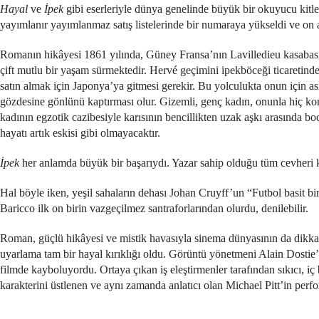
Hayal
ve
İpek
gibi eserleriyle dünya genelinde büyük bir okuyucu kitlesi
yayımlanır yayımlanmaz satış listelerinde bir numaraya yükseldi ve on alt
Romanın hikâyesi 1861 yılında, Güney Fransa’nın Lavilledieu kasabası
çift mutlu bir yaşam sürmektedir. Hervé geçimini ipekböceği ticaretinde
satın almak için Japonya’ya gitmesi gerekir. Bu yolculukta onun için as
gözdesine gönlünü kaptırması olur. Gizemli, genç kadın, onunla hiç kon
kadının egzotik cazibesiyle karısının bencillikten uzak aşkı arasında boc
hayatı artık eskisi gibi olmayacaktır.
İpek
her anlamda büyük bir başarıydı. Yazar sahip olduğu tüm cevheri k
Hal böyle iken, yeşil sahaların dehası Johan Cruyff’un “Futbol basit bi
Baricco ilk on birin vazgeçilmez santraforlarından olurdu, denilebilir.
Roman, güçlü hikâyesi ve mistik havasıyla sinema dünyasının da dikka
uyarlama tam bir hayal kırıklığı oldu. Görüntü yönetmeni Alain Dostie’ni
filmde kayboluyordu. Ortaya çıkan iş eleştirmenler tarafından sıkıcı, iç
karakterini üstlenen ve aynı zamanda anlatıcı olan Michael Pitt’in perf