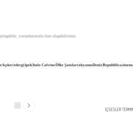
laşabilir, yorumlarınızla bize ulaşabilirsiniz.
şeAçıker
edergi
ipek
Italo Calvino
Öfke Şatoları
okyanusDeniz
Repubblica
sinem
İÇSESLER TERMİNA