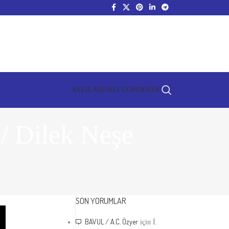
YAZILARINIZI GÖNDERİN!
Dilek Neşe
SON YORUMLAR
BAVUL / A.C. Özyer
için
İ.