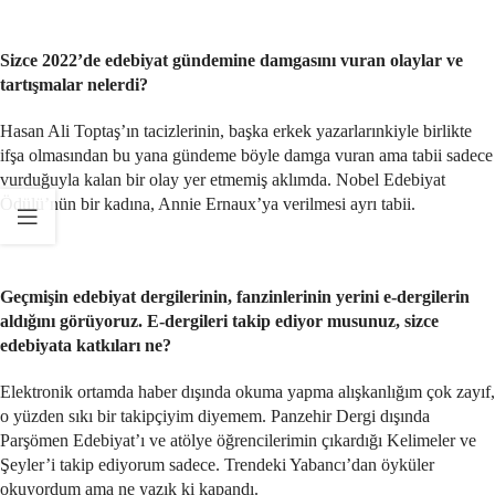
Sizce 2022’de edebiyat gündemine damgasını vuran olaylar ve
tartışmalar nelerdi?
Hasan Ali Toptaş’ın tacizlerinin, başka erkek yazarlarınkiyle birlikte
ifşa olmasından bu yana gündeme böyle damga vuran ama tabii sadece
vurduğuyla kalan bir olay yer etmemiş aklımda. Nobel Edebiyat
Ödülü’nün bir kadına, Annie Ernaux’ya verilmesi ayrı tabii.
Geçmişin edebiyat dergilerinin, fanzinlerinin yerini e-dergilerin
aldığını görüyoruz. E-dergileri takip ediyor musunuz, sizce
edebiyata katkıları ne?
Elektronik ortamda haber dışında okuma yapma alışkanlığım çok zayıf,
o yüzden sıkı bir takipçiyim diyemem. Panzehir Dergi dışında
Parşömen Edebiyat’ı ve atölye öğrencilerimin çıkardığı Kelimeler ve
Şeyler’i takip ediyorum sadece. Trendeki Yabancı’dan öyküler
okuyordum ama ne yazık ki kapandı.