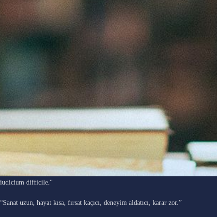
"Ars longa, vita brevis, occasio praeceps, experimentum periculosum,
iudicium difficile."
“Sanat uzun, hayat kısa, fırsat kaçıcı, deneyim aldatıcı, karar zor.”