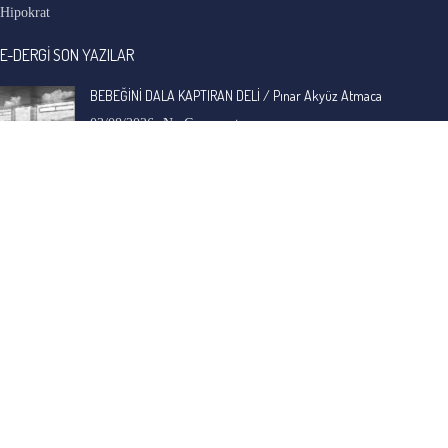
Hipokrat
E-DERGİ SON YAZILAR
BEBEĞİNİ DALA KAPTIRAN DELİ / Pınar Akyüz Atmaca
03/08/2026
No Comments
BUZ ÇİÇEKLERİ / Seda Sakacı
03/08/2026
No Comments
İ. Cemal Durgun
-
BAVUL / A.C. Özyer
30/07/2026
Anadolu'nun, adına ve yerleşik duruluk, saflık algısına hiç yakışmayan ama en eski
ve en yaygın, gizli sosyal yarası ele alınmış.…
Bengi Birgi
-
AYIN KARANLIK YÜZÜ / Nimet Şengül
22/07/2026
Kaleminize sağlık