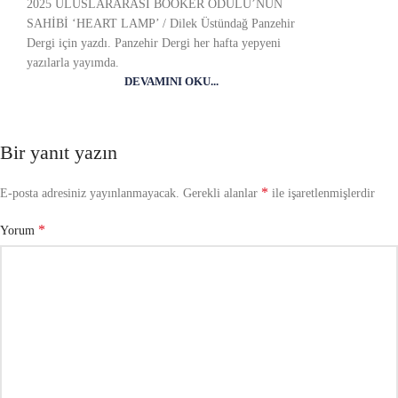
2025 ULUSLARARASI BOOKER ÖDÜLÜ’NÜN
SAHİBİ ‘HEART LAMP’ / Dilek Üstündağ Panzehir
Dergi için yazdı. Panzehir Dergi her hafta yepyeni
yazılarla yayımda.
DEVAMINI OKU...
Bir yanıt yazın
*
E-posta adresiniz yayınlanmayacak.
Gerekli alanlar
ile işaretlenmişlerdir
*
Yorum