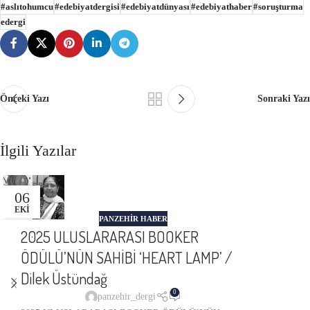
#aslıtohumcu
#edebiyatdergisi
#edebiyatdünyası
#edebiyathaber
#soruşturma
edergi
Önceki Yazı
Sonraki Yazı
İlgili Yazılar
06
EKI
PANZEHIR HABER
2025 ULUSLARARASI BOOKER
ÖDÜLÜ’NÜN SAHİBİ ‘HEART LAMP’ /
Dilek Üstündağ
0
panzehir_dergi