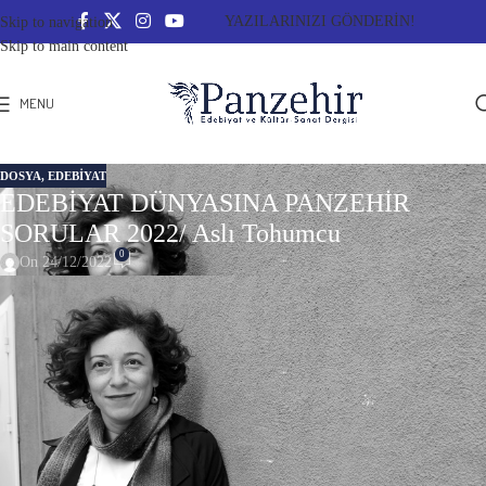
YAZILARINIZI GÖNDERİN!
Skip to navigation
Skip to main content
MENU
DOSYA
,
EDEBİYAT
EDEBİYAT DÜNYASINA PANZEHİR
SORULAR 2022/ Aslı Tohumcu
0
On 24/12/2022