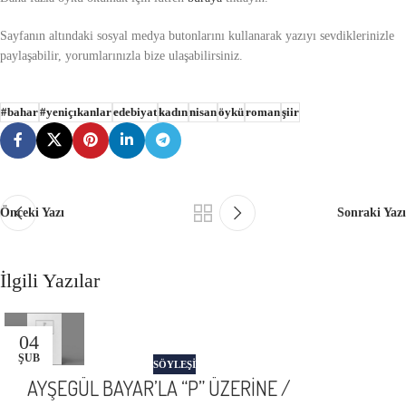
Sayfanın altındaki sosyal medya butonlarını kullanarak yazıyı sevdiklerinizle
paylaşabilir, yorumlarınızla bize ulaşabilirsiniz.
#bahar
#yeniçıkanlar
edebiyat
kadın
nisan
öykü
roman
şiir
Önceki Yazı
Sonraki Yazı
İlgili Yazılar
04
ŞUB
SÖYLEŞİ
AYŞEGÜL BAYAR’LA “P” ÜZERİNE /