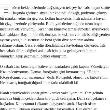
Günler süren beklemelerimde değişmeyen tek şey her sabah aynı saatte
sokağın başında görünen siyahi bir kadındı. Sokağı, podyuma çıkmış
bir manken edasıyla geçiyor, kolları hareketsiz, hızlı adımlarla hayali
bir çizgi üzerinde yürüyordu. Bol kıyafetlerine rağmen uzun boyu
inceliğini ele veriyordu. Siyah teni kimseye temas etmeden sıyrılıyordu
kalabalıktan. Başının dimdik duruşu, bakışlarını varmak istediği yerden
ayırmayacağını hissettirse de beni görür diye perdenin ardına
saklanıyordum. Cesaret edip döndüğümde kaybolmuş oluyordu. İşte
her sabah delirmediğimi anlamak için bana gelmeyecek birinin
önümden gelip geçmesini bekler olmuştum.
O sabah cam kenarı için kahvemi hazırlarken çaldı kapım. Yöneticiydi.
Kızı evleniyormuş. Damat, fotoğrafçı işini kıvıramamış. “Düğün
fotoğrafçımız olur musunuz?” dedi. Komşuluk ölmedi ya, kabul ettim.
Hem savaş fotoğrafçılığından ne farkı olabilirdi ki?
Planlı çekimlerdeki kadar güzel kareler yakalıyordum. Tam gelinin
arabaya binişini çekiyordum ki o girdi kadrajıma. Daha seri çekmeye
başladım. Kameramın istikameti kayıyordu artık. Hayırlı olsun
dileklerimi iletirken görmek istediler fotoğrafları. Ben düzenler