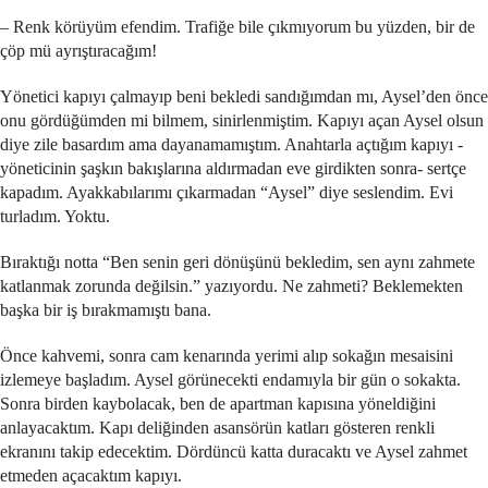
– Renk körüyüm efendim. Trafiğe bile çıkmıyorum bu yüzden, bir de
çöp mü ayrıştıracağım!
Yönetici kapıyı çalmayıp beni bekledi sandığımdan mı, Aysel’den önce
onu gördüğümden mi bilmem, sinirlenmiştim. Kapıyı açan Aysel olsun
diye zile basardım ama dayanamamıştım. Anahtarla açtığım kapıyı -
yöneticinin şaşkın bakışlarına aldırmadan eve girdikten sonra- sertçe
kapadım. Ayakkabılarımı çıkarmadan “Aysel” diye seslendim. Evi
turladım. Yoktu.
Bıraktığı notta “Ben senin geri dönüşünü bekledim, sen aynı zahmete
katlanmak zorunda değilsin.” yazıyordu. Ne zahmeti? Beklemekten
başka bir iş bırakmamıştı bana.
Önce kahvemi, sonra cam kenarında yerimi alıp sokağın mesaisini
izlemeye başladım. Aysel görünecekti endamıyla bir gün o sokakta.
Sonra birden kaybolacak, ben de apartman kapısına yöneldiğini
anlayacaktım. Kapı deliğinden asansörün katları gösteren renkli
ekranını takip edecektim. Dördüncü katta duracaktı ve Aysel zahmet
etmeden açacaktım kapıyı.