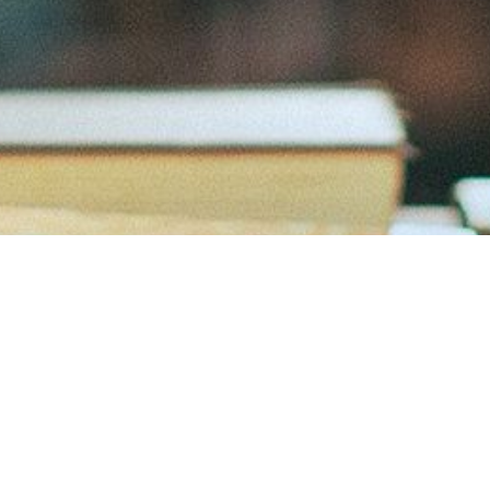
"Ars longa, vita brevis, occasio praeceps, experimentum periculosum,
iudicium difficile."
“Sanat uzun, hayat kısa, fırsat kaçıcı, deneyim aldatıcı, karar zor.”
Hipokrat
E-DERGİ SON YAZILAR
BEBEĞİNİ DALA KAPTIRAN DELİ / Pınar Akyüz Atmaca