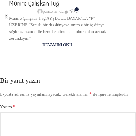
Münire Çalışkan Tuğ
0
panzehir_dergi
Münire Çalışkan Tuğ AYŞEGÜL BAYAR’LA “P”
ÜZERİNE “Sınırlı bir dış dünyaya sınırsız bir iç dünya
sığdıracaksam dille hem kendime hem okura alan açmak
zorundayım”
DEVAMINI OKU...
Bir yanıt yazın
*
E-posta adresiniz yayınlanmayacak.
Gerekli alanlar
ile işaretlenmişlerdir
*
Yorum