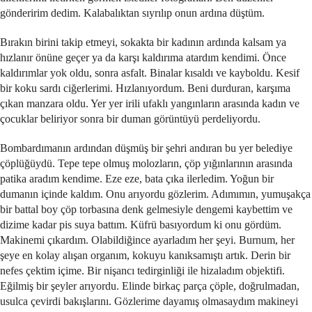
gönderirim dedim. Kalabalıktan sıyrılıp onun ardına düştüm.
Bırakın birini takip etmeyi, sokakta bir kadının ardında kalsam ya
hızlanır önüne geçer ya da karşı kaldırıma atardım kendimi. Önce
kaldırımlar yok oldu, sonra asfalt. Binalar kısaldı ve kayboldu. Kesif
bir koku sardı ciğerlerimi. Hızlanıyordum. Beni durduran, karşıma
çıkan manzara oldu. Yer yer irili ufaklı yangınların arasında kadın ve
çocuklar beliriyor sonra bir duman görüntüyü perdeliyordu.
Bombardımanın ardından düşmüş bir şehri andıran bu yer belediye
çöplüğüydü. Tepe tepe olmuş molozların, çöp yığınlarının arasında
patika aradım kendime. Eze eze, bata çıka ilerledim. Yoğun bir
dumanın içinde kaldım. Onu arıyordu gözlerim. Adımımın, yumuşakça
bir battal boy çöp torbasına denk gelmesiyle dengemi kaybettim ve
dizime kadar pis suya battım. Küfrü basıyordum ki onu gördüm.
Makinemi çıkardım. Olabildiğince ayarladım her şeyi. Burnum, her
şeye en kolay alışan organım, kokuyu kanıksamıştı artık. Derin bir
nefes çektim içime. Bir nişancı tedirginliği ile hizaladım objektifi.
Eğilmiş bir şeyler arıyordu. Elinde birkaç parça çöple, doğrulmadan,
usulca çevirdi bakışlarını. Gözlerime dayamış olmasaydım makineyi