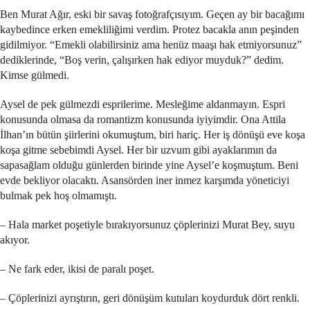
Ben Murat Ağır, eski bir savaş fotoğrafçısıyım. Geçen ay bir bacağımı
kaybedince erken emekliliğimi verdim. Protez bacakla anın peşinden
gidilmiyor. “Emekli olabilirsiniz ama henüz maaşı hak etmiyorsunuz”
dediklerinde, “Boş verin, çalışırken hak ediyor muyduk?” dedim.
Kimse gülmedi.
Aysel de pek gülmezdi esprilerime. Mesleğime aldanmayın. Espri
konusunda olmasa da romantizm konusunda iyiyimdir. Ona Attila
İlhan’ın bütün şiirlerini okumuştum, biri hariç. Her iş dönüşü eve koşa
koşa gitme sebebimdi Aysel. Her bir uzvum gibi ayaklarımın da
sapasağlam olduğu günlerden birinde yine Aysel’e koşmuştum. Beni
evde bekliyor olacaktı. Asansörden iner inmez karşımda yöneticiyi
bulmak pek hoş olmamıştı.
– Hala market poşetiyle bırakıyorsunuz çöplerinizi Murat Bey, suyu
akıyor.
– Ne fark eder, ikisi de paralı poşet.
– Çöplerinizi ayrıştırın, geri dönüşüm kutuları koydurduk dört renkli.