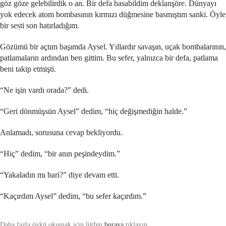
göz göze gelebilirdik o an. Bir defa basabildim deklanşöre. Dünyayı
yok edecek atom bombasının kırmızı düğmesine basmıştım sanki. Öyle
bir sesti son hatırladığım.
Gözümü bir açtım başımda Aysel. Yıllardır savaşın, uçak bombalarının,
patlamaların ardından ben gittim. Bu sefer, yalnızca bir defa, patlama
beni takip etmişti.
“Ne işin vardı orada?” dedi.
“Geri dönmüşsün Aysel” dedim, “hiç değişmediğin halde.”
Anlamadı, sorusuna cevap bekliyordu.
“Hiç” dedim, “bir anın peşindeydim.”
“Yakaladın mı bari?” diye devam etti.
“Kaçırdım Aysel” dedim, “bu sefer kaçırdım.”
Daha fazla öykü okumak için lütfen
buraya
tıklayın.