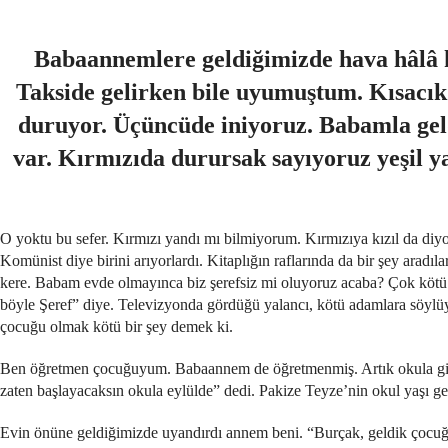
Babaannemlere geldiğimizde hava hâlâ k
Takside gelirken bile uyumuştum. Kısacık
duruyor. Üçüncüde iniyoruz. Babamla geld
var. Kırmızıda durursak sayıyoruz yeşil y
O yoktu bu sefer. Kırmızı yandı mı bilmiyorum. Kırmızıya kızıl da diy
Komünist diye birini arıyorlardı. Kitaplığın raflarında da bir şey aradılar
kere. Babam evde olmayınca biz şerefsiz mi oluyoruz acaba? Çok kötü
böyle Şeref” diye. Televizyonda gördüğü yalancı, kötü adamlara söyl
çocuğu olmak kötü bir şey demek ki.
Ben öğretmen çocuğuyum. Babaannem de öğretmenmiş. Artık okula git
zaten başlayacaksın okula eylülde” dedi. Pakize Teyze’nin okul yaşı g
Evin önüne geldiğimizde uyandırdı annem beni. “Burçak, geldik çocuğum