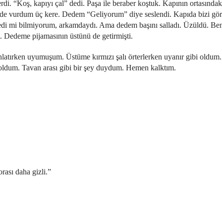
i. “Koş, kapıyı çal” dedi. Paşa ile beraber koştuk. Kapının ortasındak
e vurdum üç kere. Dedem “Geliyorum” diye seslendi. Kapıda bizi görü
 dedi mi bilmiyorum, arkamdaydı. Ama dedem başını salladı. Üzüldü. Ben
 Dedeme pijamasının üstünü de getirmişti.
nlatırken uyumuşum. Üstüme kırmızı şalı örterlerken uyanır gibi oldu
i oldum. Tavan arası gibi bir şey duydum. Hemen kalktım.
rası daha gizli.”