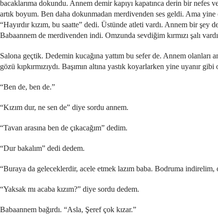
bacaklarıma dokundu. Annem demir kapıyı kapatınca derin bir nefes verd
artık boyum. Ben daha dokunmadan merdivenden ses geldi. Ama yine d
“Hayırdır kızım, bu saatte” dedi. Üstünde atleti vardı. Annem bir şey
Babaannem de merdivenden indi. Omzunda sevdiğim kırmızı şalı vardı.
Salona geçtik. Dedemin kucağına yattım bu sefer de. Annem olanları a
gözü kıpkırmızıydı. Başımın altına yastık koyarlarken yine uyanır gib
“Ben de, ben de.”
“Kızım dur, ne sen de” diye sordu annem.
“Tavan arasına ben de çıkacağım” dedim.
“Dur bakalım” dedi dedem.
“Buraya da geleceklerdir, acele etmek lazım baba. Bodruma indirelim, o
“Yaksak mı acaba kızım?” diye sordu dedem.
Babaannem bağırdı. “Asla, Şeref çok kızar.”