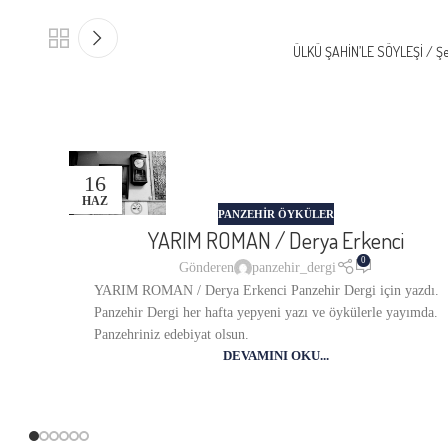
ÜLKÜ ŞAHİN’LE SÖYLEŞİ / Ş
16
HAZ
PANZEHIR ÖYKÜLER
YARIM ROMAN / Derya Erkenci
0
Gönderen
panzehir_dergi
YARIM ROMAN / Derya Erkenci Panzehir Dergi için yazdı.
Panzehir Dergi her hafta yepyeni yazı ve öykülerle yayımda.
Panzehriniz edebiyat olsun.
DEVAMINI OKU...