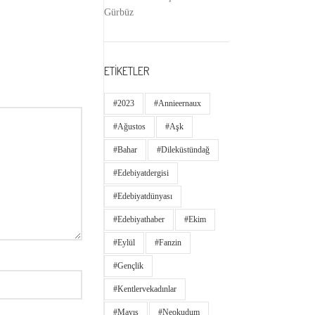
Gürbüz
ETİKETLER
#2023
#annieernaux
#ağustos
#aşk
#bahar
#dileküstündağ
#edebiyatdergisi
#edebiyatdünyası
#edebiyathaber
#ekim
#eylül
#fanzin
#gençlik
#kentlervekadınlar
#Mayıs
#neokudum