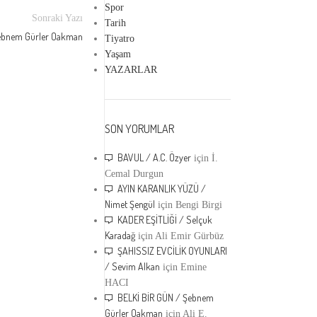
Spor
Sonraki Yazı
Tarih
ebnem Gürler Oakman
Tiyatro
Yaşam
YAZARLAR
16
SON YORUMLAR
HAZ
PANZEHIR ÖYKÜLER
BAVUL / A.C. Özyer
için
İ.
ÖZGÜR APARTMANI, DAİRE ÜÇ / Ay
Cemal Durgun
Bayar
AYIN KARANLIK YÜZÜ /
Nimet Şengül
için
Bengi Birgi
0
Gönderen
panzehir_dergi
KADER EŞİTLİĞİ / Selçuk
ÖZGÜR APARTMANI, DAİRE ÜÇ / Ayşegül Bayar 
Karadağ
için
Ali Emir Gürbüz
Dergi için yazdı. Panzehir Dergi her hafta yepyeni 
ŞAHISSIZ EVCİLİK OYUNLARI
öykülerle yayımda. Panzehriniz edebiyat olsun.
/ Sevim Alkan
için
Emine
DEVAMINI OKU...
HACI
BELKİ BİR GÜN / Şebnem
Gürler Oakman
için
Ali E.