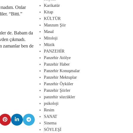
Karikatür
oynadım. Onlar
Kitap
ler. “Bitti.”
KÜLTÜR
Manzum Şiir
Masal
ünler de. Babam da
Mitoloji
evden çıkmadı.
Müzik
m zamanlar ben de
PANZEHİR
Panzehir Atölye
Panzehir Haber
Panzehir Konuşmalar
Panzehir Mektuplar
Panzehir Öyküler
Panzehir Şiirler
panzehir sözcükler
psikoloji
Resim
SANAT
Sinema
SÖYLEŞİ