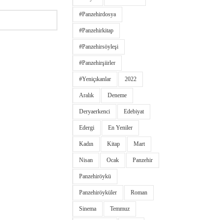
#panzehirdosya
#panzehirkitap
#panzehirsöyleşi
#panzehirşiirler
#yeniçıkanlar
2022
Aralık
Deneme
Deryaerkenci
Edebiyat
Edergi
En Yeniler
Kadın
Kitap
Mart
Nisan
Ocak
Panzehir
Panzehiröykü
Panzehiröyküler
Roman
Sinema
Temmuz