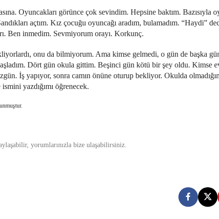
asına. Oyuncakları görünce çok sevindim. Hepsine baktım. Bazısıyla 
ım. Sandıkları açtım. Kız çocuğu oyuncağı aradım, bulamadım. “Haydi” dedi
pları. Ben inmedim. Sevmiyorum orayı. Korkunç.
bekliyorlardı, onu da bilmiyorum. Ama kimse gelmedi, o gün de başka g
aşladım. Dört gün okula gittim. Beşinci gün kötü bir şey oldu. Kimse 
gün. İş yapıyor, sonra camın önüne oturup bekliyor. Okulda olmadığı
e ismini yazdığımı öğrenecek.
kunmuştur.
laşabilir, yorumlarınızla bize ulaşabilirsiniz.