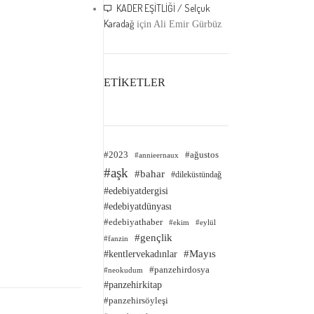
KADER EŞİTLİĞİ / Selçuk
Karadağ
için
Ali Emir Gürbüz
ETİKETLER
#2023
#ağustos
#annieernaux
#aşk
#bahar
#dileküstündağ
#edebiyatdergisi
#edebiyatdünyası
#edebiyathaber
#ekim
#eylül
#gençlik
#fanzin
#kentlervekadınlar
#Mayıs
#panzehirdosya
#neokudum
#panzehirkitap
#panzehirsöyleşi