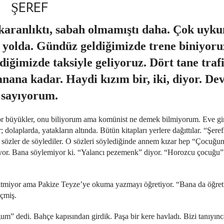
ŞEREF
aranlıktı, sabah olmamıştı daha. Çok uyku
 yolda. Gündüz geldiğimizde trene biniyoruz
iğimizde taksiyle geliyoruz. Dört tane traf
anana kadar. Haydi kızım bir, iki, diyor. D
sayıyorum.
or büyükler, onu biliyorum ama komünist ne demek bilmiyorum. Eve gire
; dolaplarda, yatakların altında. Bütün kitapları yerlere dağıttılar. “Şere
 sözler de söylediler. O sözleri söylediğinde annem kızar hep “Çocuğ
üyor. Bana söylemiyor ki. “Yalancı pezemenk” diyor. “Horozcu çocuğu”
miyor ama Pakize Teyze’ye okuma yazmayı öğretiyor. “Bana da öğret
eçmiş.
” dedi. Bahçe kapısından girdik. Paşa bir kere havladı. Bizi tanıyınc