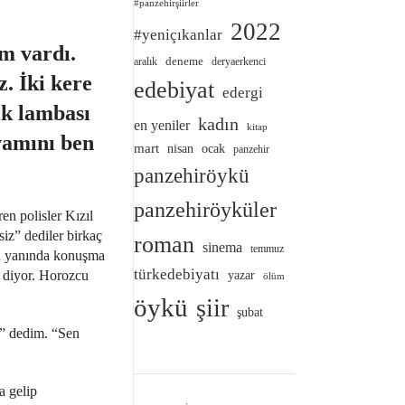
#panzehirşiirler
2022
#yeniçıkanlar
m vardı.
deneme
aralık
deryaerkenci
. İki kere
edebiyat
edergi
ik lambası
kadın
en yeniler
kitap
evamını ben
mart
nisan
ocak
panzehir
panzehiröykü
panzehiröyküler
n polisler Kızıl
fsiz” dediler birkaç
roman
sinema
temmuz
un yanında konuşma
türkedebiyatı
 diyor. Horozcu
yazar
ölüm
öykü
şiir
şubat
” dedim. “Sen
a gelip