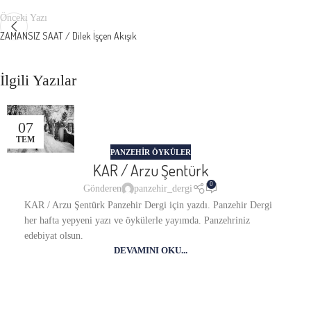
Önceki Yazı
ZAMANSIZ SAAT / Dilek İşçen Akışık
İlgili Yazılar
07
TEM
PANZEHIR ÖYKÜLER
KAR / Arzu Şentürk
0
Gönderen
panzehir_dergi
KAR / Arzu Şentürk Panzehir Dergi için yazdı. Panzehir Dergi
her hafta yepyeni yazı ve öykülerle yayımda. Panzehriniz
edebiyat olsun.
DEVAMINI OKU...