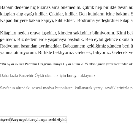
Babam dedeme hiç kızmaz ama bilemedim. Çıktık hep birlikte tavan ar
kitapları alıp aşağı indiler. Çıktılar, indiler. Ben kutuların içine bakt
Kapadılar yere bakan kapıyı, kilitlediler. Bodruma yerleştirdiler kita
Kitapları neden oraya taşıdılar, kimden sakladılar bilmiyorum. Kimi 
gelmedi. Biz dedemlerde yaşamaya başladık. Ben eylül gelince okula b
Radyonun başından ayrılmadılar. Babaannem geldiğimiz günden beri üz
yanına oturuyorum. Birlikte bekliyoruz. Gelecek, biliyoruz. Gelecek v
*Bu öykü ilk kez Panzehir Dergi’nin Dünya Öykü Günü 2025 etkinliğinde yazar tarafından o
Daha fazla Panzehir Öykü okumak için
buraya
tıklayınız.
Sayfanın altındaki sosyal medya butonlarını kullanarak yazıyı sevdiklerinizle pay
#şeref
#zeynepeblaceylan
panzehiröykü