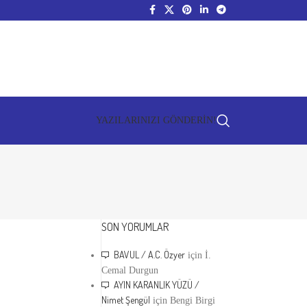
YAZILARINIZI GÖNDERİN!
SON YORUMLAR
BAVUL / A.C. Özyer
için
İ.
Cemal Durgun
AYIN KARANLIK YÜZÜ /
Nimet Şengül
için
Bengi Birgi