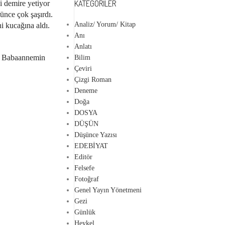
KATEGORILER
i demire yetiyor
nce çok şaşırdı.
Analiz/ Yorum/ Kitap
i kucağına aldı.
Anı
Anlatı
m. Babaannemin
Bilim
Çeviri
Çizgi Roman
Deneme
Doğa
DOSYA
DÜŞÜN
Düşünce Yazısı
EDEBİYAT
Editör
Felsefe
Fotoğraf
Genel Yayın Yönetmeni
Gezi
Günlük
Heykel