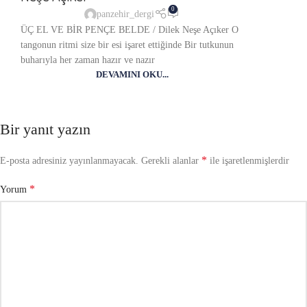
0
panzehir_dergi
ÜÇ EL VE BİR PENÇE BELDE / Dilek Neşe Açıker O
tangonun ritmi size bir esi işaret ettiğinde Bir tutkunun
buharıyla her zaman hazır ve nazır
DEVAMINI OKU...
Bir yanıt yazın
*
E-posta adresiniz yayınlanmayacak.
Gerekli alanlar
ile işaretlenmişlerdir
*
Yorum