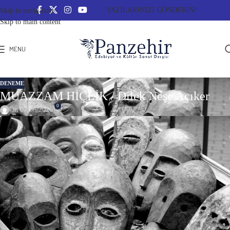
YAZILARINIZI GÖNDERİN!
Skip to navigation
Skip to main content
MENU
DENEME
MUAZZAM HİÇLİK / Dilek Neşe Açıker
0
On 07/06/2026