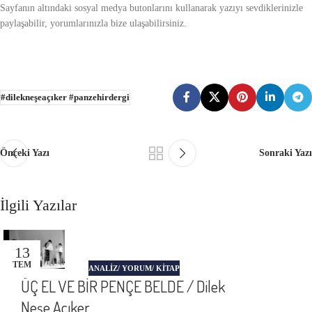
Sayfanın altındaki sosyal medya butonlarını kullanarak yazıyı sevdiklerinizle
paylaşabilir, yorumlarınızla bize ulaşabilirsiniz.
#dilekneşeaçıker #panzehirdergi
Önceki Yazı
Sonraki Yazı
İlgili Yazılar
13
TEM
ANALIZ/ YORUM/ KITAP
ÜÇ EL VE BİR PENÇE BELDE / Dilek
Neşe Açıker