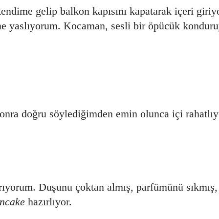
ndime gelip balkon kapısını kapatarak içeri giri
me yaslıyorum. Kocaman, sesli bir öpücük kondur
nra doğru söylediğimden emin olunca içi rahatlıy
rıyorum. Duşunu çoktan almış, parfümünü sıkmış,
ncake
hazırlıyor.