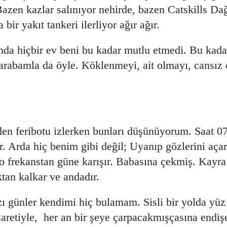
azen kazlar salınıyor nehirde, bazen Catskills Da
ir yakıt tankeri ilerliyor ağır ağır.
unda hiçbir ev beni bu kadar mutlu etmedi. Bu kada
arabamla da öyle. Köklenmeyi, ait olmayı, cansız o
 feribotu izlerken bunları düşünüyorum. Saat 07
r. Arda hiç benim gibi değil; Uyanıp gözlerini açar
 o frekanstan güne karışır. Babasına çekmiş. Kayr
tan kalkar ve andadır.
günler kendimi hiç bulamam. Sisli bir yolda yüz 
saretiyle, her an bir şeye çarpacakmışçasına endiş