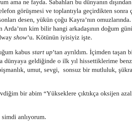
orum ama ne fayda. Sabahları bu dünyanın dışından
efon görüşmesi ve toplantıyla geçirdikten sonra 
nları desen, yükün çoğu Kayra’nın omuzlarında. 
n Arda’nın kim bilir hangi arkadaşının doğum günü
adway
show
’u. Kötünün iyisiyiz işte.
duğum kabus
start up
’tan ayrıldım. İçimden taşan bi
 dünyaya geldiğinde o ilk yıl hissettiklerime benze
işmanlık, umut, sevgi, sonsuz bir mutluluk, şükr
vdiğim bir abim “Yükseklere çıktıkça oksijen aza
k simdi anlıyorum.