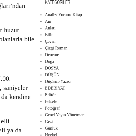
KATEGORILER
ğları’ndan
Analiz/ Yorum/ Kitap
Anı
Anlatı
r huzur
Bilim
lanlarla bile
Çeviri
Çizgi Roman
Deneme
Doğa
DOSYA
DÜŞÜN
.00.
Düşünce Yazısı
, saniyeler
EDEBİYAT
Editör
a da kendine
Felsefe
Fotoğraf
Genel Yayın Yönetmeni
elli
Gezi
Günlük
eli ya da
Heykel