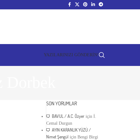
YAZILARINIZI GÖNDERİN!
 Dorbek
SON YORUMLAR
BAVUL / A.C. Özyer
için
İ.
Cemal Durgun
AYIN KARANLIK YÜZÜ /
Nimet Şengül
için
Bengi Birgi