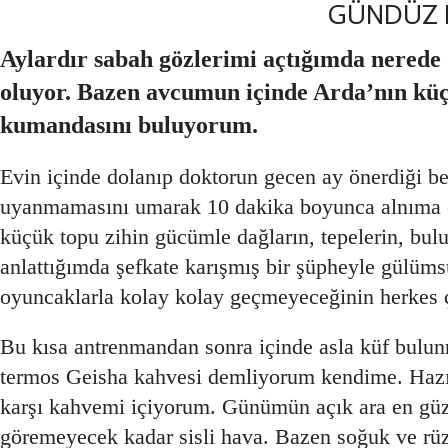
GÜNDÜZ D
Aylardır sabah gözlerimi açtığımda nerede
oluyor. Bazen avcumun içinde Arda’nın küçü
kumandasını buluyorum.
Evin içinde dolanıp doktorun gecen ay önerdiği b
uyanmamasını umarak 10 dakika boyunca alnıma o 
küçük topu zihin gücümle dağların, tepelerin, bul
anlattığımda şefkate karışmış bir şüpheyle gülüms
oyuncaklarla kolay kolay geçmeyeceğinin herkes ç
Bu kısa antrenmandan sonra içinde asla küf bulunma
termos Geisha kahvesi demliyorum kendime. Hazır
karşı kahvemi içiyorum. Günümün açık ara en güze
göremeyecek kadar sisli hava. Bazen soğuk ve rüzgâ