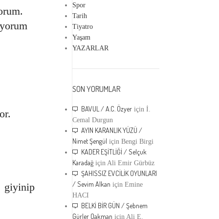
Spor
yorum.
Tarih
uyorum
Tiyatro
Yaşam
YAZARLAR
SON YORUMLAR
BAVUL / A.C. Özyer
için
İ.
or.
Cemal Durgun
AYIN KARANLIK YÜZÜ /
Nimet Şengül
için
Bengi Birgi
KADER EŞİTLİĞİ / Selçuk
Karadağ
için
Ali Emir Gürbüz
ŞAHISSIZ EVCİLİK OYUNLARI
/ Sevim Alkan
 giyinip
için
Emine
HACI
BELKİ BİR GÜN / Şebnem
Gürler Oakman
için
Ali E.