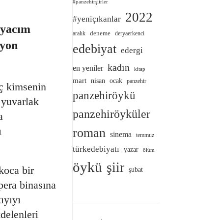
#panzehirşiirler
2022
#yeniçıkanlar
iyacım
deneme
aralık
deryaerkenci
zyon
edebiyat
edergi
kadın
en yeniler
kitap
mart
nisan
ocak
panzehir
iç kimsenin
panzehiröykü
 yuvarlak
panzehiröyküler
a
ı
roman
sinema
temmuz
türkedebiyatı
yazar
ölüm
öykü
şiir
koca bir
şubat
era binasına
ıyıyı
delenleri