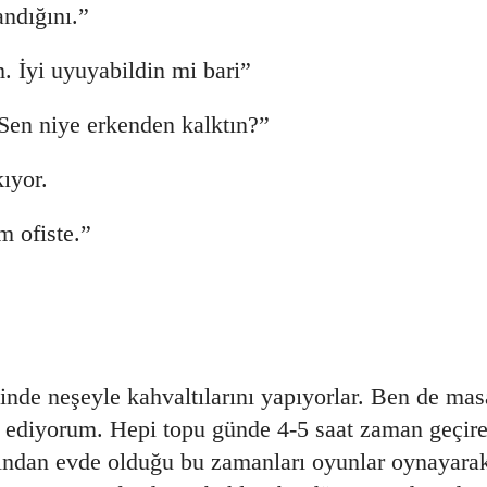
ndığını.”
. İyi uyuyabildin mi bari”
Sen niye erkenden kalktın?”
ıyor.
 ofiste.”
ğinde neşeyle kahvaltılarını yapıyorlar. Ben de ma
k ediyorum. Hepi topu günde 4-5 saat zaman geçire
zından evde olduğu bu zamanları oyunlar oynayara