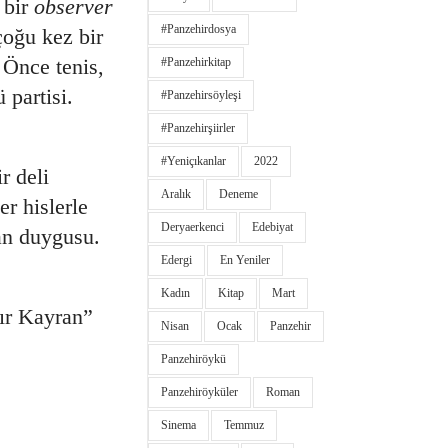
 bir
observer
#panzehirdosya
çoğu kez bir
Önce tenis,
#panzehirkitap
 partisi.
#panzehirsöyleşi
#panzehirşiirler
#yeniçıkanlar
2022
r deli
Aralık
Deneme
r hislerle
Deryaerkenci
Edebiyat
an duygusu.
Edergi
En Yeniler
Kadın
Kitap
Mart
lır Kayran”
Nisan
Ocak
Panzehir
Panzehiröykü
Panzehiröyküler
Roman
Sinema
Temmuz