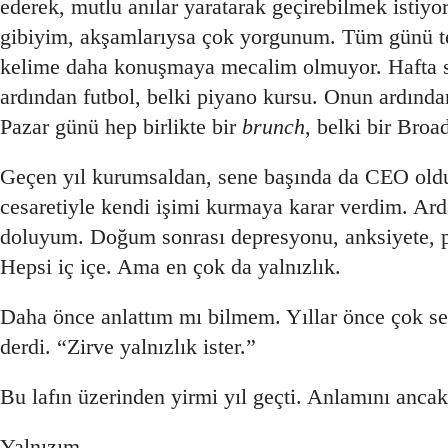
ederek, mutlu anılar yaratarak geçirebilmek istiy
gibiyim, akşamlarıysa çok yorgunum. Tüm günü tel
kelime daha konuşmaya mecalim olmuyor. Hafta so
ardından futbol, belki piyano kursu. Onun ardında
Pazar günü hep birlikte bir
brunch
, belki bir Bro
Geçen yıl kurumsaldan, sene başında da CEO ol
cesaretiyle kendi işimi kurmaya karar verdim. Arda
doluyum. Doğum sonrası depresyonu, anksiyete, p
Hepsi iç içe. Ama en çok da yalnızlık.
Daha önce anlattım mı bilmem. Yıllar önce çok se
derdi. “Zirve yalnızlık ister.”
Bu lafın üzerinden yirmi yıl geçti. Anlamını anca
Yalnızım.