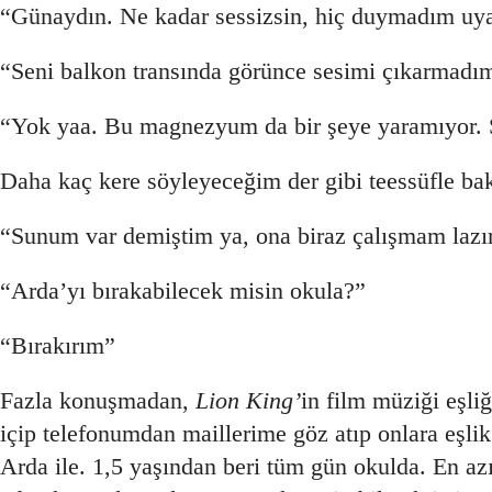
“Günaydın. Ne kadar sessizsin, hiç duymadım uya
“Seni balkon transında görünce sesimi çıkarmadım
“Yok yaa. Bu magnezyum da bir şeye yaramıyor. 
Daha kaç kere söyleyeceğim der gibi teessüfle bak
“Sunum var demiştim ya, ona biraz çalışmam lazım
“Arda’yı bırakabilecek misin okula?”
“Bırakırım”
Fazla konuşmadan,
Lion King’
in film müziği eşli
içip telefonumdan maillerime göz atıp onlara eşli
Arda ile. 1,5 yaşından beri tüm gün okulda. En a