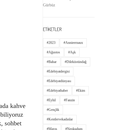
Gürbüz
ETİKETLER
#2023
#annieernaux
#ağustos
#aşk
#bahar
#dileküstündağ
#edebiyatdergisi
#edebiyatdünyası
#edebiyathaber
#ekim
#eylül
#fanzin
sada kahve
#gençlik
biliyoruz
#kentlervekadınlar
k, sohbet
#Mayıs
#neokudum