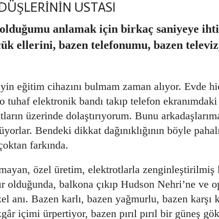
ÜŞLERİNİN USTASI
 olduğumu anlamak için birkaç saniyeye iht
k ellerini, bazen telefonumu, bazen televi
eyin eğitim cihazını bulmam zaman alıyor. Evde h
tuhaf elektronik bandı takıp telefon ekranımdaki
utların üzerinde dolaştırıyorum. Bunu arkadaşlarım
üyorlar. Bendeki dikkat dağınıklığının böyle pahal
oktan farkında.
yan, özel üretim, elektrotlarla zenginleştirilmiş 
 olduğunda, balkona çıkıp Hudson Nehri’ne ve op
l anı. Bazen karlı, bazen yağmurlu, bazen karşı k
r içimi ürpertiyor, bazen pırıl pırıl bir güneş gök