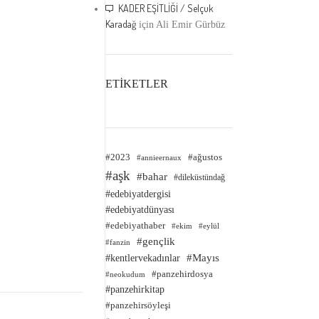
KADER EŞİTLİĞİ / Selçuk
Karadağ
için
Ali Emir Gürbüz
ETİKETLER
#2023
#ağustos
#annieernaux
#aşk
#bahar
#dileküstündağ
#edebiyatdergisi
#edebiyatdünyası
#edebiyathaber
#ekim
#eylül
#gençlik
#fanzin
#kentlervekadınlar
#Mayıs
#panzehirdosya
#neokudum
#panzehirkitap
#panzehirsöyleşi