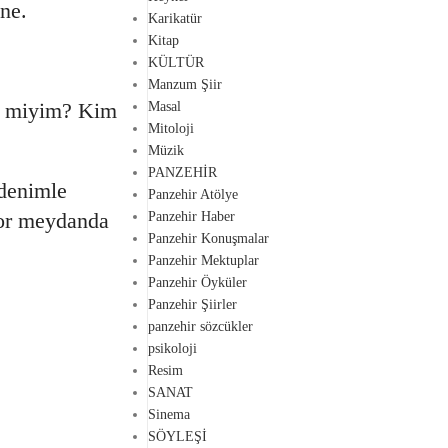
ne.
Karikatür
Kitap
KÜLTÜR
Manzum Şiir
ek miyim? Kim
Masal
Mitoloji
Müzik
PANZEHİR
denimle
Panzehir Atölye
ıyor meydanda
Panzehir Haber
Panzehir Konuşmalar
Panzehir Mektuplar
Panzehir Öyküler
Panzehir Şiirler
panzehir sözcükler
psikoloji
Resim
SANAT
Sinema
SÖYLEŞİ