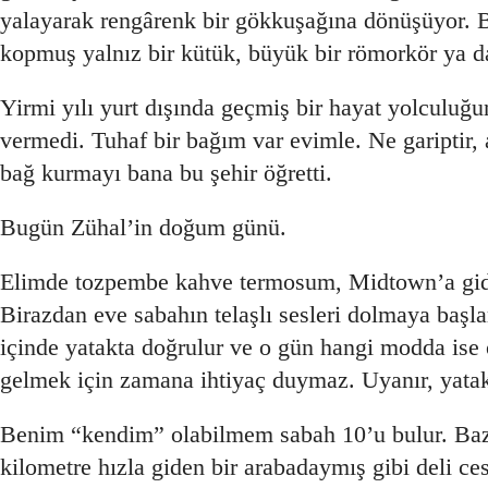
yalayarak rengârenk bir gökkuşağına dönüşüyor. B
kopmuş yalnız bir kütük, büyük bir römorkör ya da b
Yirmi yılı yurt dışında geçmiş bir hayat yolculuğ
vermedi. Tuhaf bir bağım var evimle. Ne gariptir, 
bağ kurmayı bana bu şehir öğretti.
Bugün Zühal’in doğum günü.
Elimde tozpembe kahve termosum, Midtown’a giden
Birazdan eve sabahın telaşlı sesleri dolmaya başla
içinde yatakta doğrulur ve o gün hangi modda ise
gelmek için zamana ihtiyaç duymaz. Uyanır, yatak
Benim “kendim” olabilmem sabah 10’u bulur. Bazı 
kilometre hızla giden bir arabadaymış gibi deli ce