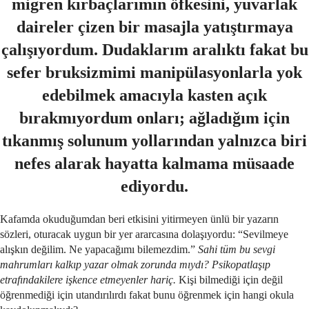
migren kırbaçlarımın öfkesini, yuvarlak
daireler çizen bir masajla yatıştırmaya
çalışıyordum. Dudaklarım aralıktı fakat bu
sefer bruksizmimi manipülasyonlarla yok
edebilmek amacıyla kasten açık
bırakmıyordum onları; ağladığım için
tıkanmış solunum yollarından yalnızca biri
nefes alarak hayatta kalmama müsaade
ediyordu.
Kafamda okuduğumdan beri etkisini yitirmeyen ünlü bir yazarın
sözleri, oturacak uygun bir yer ararcasına dolaşıyordu: “Sevilmeye
alışkın değilim. Ne yapacağımı bilemezdim.”
Sahi tüm bu sevgi
mahrumları kalkıp yazar olmak zorunda mıydı? Psikopatlaşıp
etrafındakilere işkence etmeyenler hariç.
Kişi bilmediği için değil
öğrenmediği için utandırılırdı fakat bunu öğrenmek için hangi okula