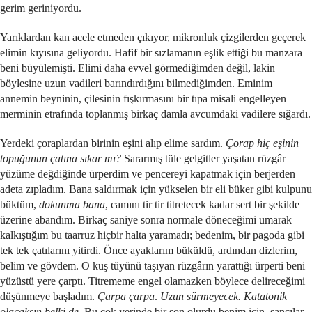
gerim geriniyordu.
Yarıklardan kan acele etmeden çıkıyor, mikronluk çizgilerden geçerek
elimin kıyısına geliyordu. Hafif bir sızlamanın eşlik ettiği bu manzara
beni büyülemişti. Elimi daha evvel görmediğimden değil, lakin
böylesine uzun vadileri barındırdığını bilmediğimden. Eminim
annemin beyninin, çilesinin fışkırmasını bir tıpa misali engelleyen
merminin etrafında toplanmış birkaç damla avcumdaki vadilere sığardı.
Yerdeki çoraplardan birinin eşini alıp elime sardım.
Çorap hiç eşinin
topuğunun çatına sıkar mı?
Sararmış tüle gelgitler yaşatan rüzgâr
yüzüme değdiğinde ürperdim ve pencereyi kapatmak için berjerden
adeta zıpladım. Bana saldırmak için yükselen bir eli büker gibi kulpunu
büktüm,
dokunma bana
, camını tir tir titretecek kadar sert bir şekilde
üzerine abandım. Birkaç saniye sonra normale döneceğimi umarak
kalkıştığım bu taarruz hiçbir halta yaramadı; bedenim, bir pagoda gibi
tek tek çatılarını yitirdi. Önce ayaklarım büküldü, ardından dizlerim,
belim ve gövdem. O kuş tüyünü taşıyan rüzgârın yarattığı ürperti beni
yüzüstü yere çarptı. Titrememe engel olamazken böylece delireceğimi
düşünmeye başladım.
Çarpa çarpa
.
Uzun sürmeyecek. Katatonik
olacaksın belki de.
Bu çok yerinde bir son olurdu benim için, sancılar