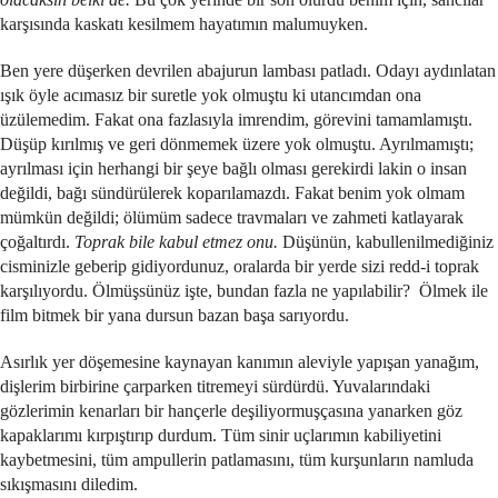
karşısında kaskatı kesilmem hayatımın malumuyken.
Ben yere düşerken devrilen abajurun lambası patladı. Odayı aydınlatan
ışık öyle acımasız bir suretle yok olmuştu ki utancımdan ona
üzülemedim. Fakat ona fazlasıyla imrendim, görevini tamamlamıştı.
Düşüp kırılmış ve geri dönmemek üzere yok olmuştu. Ayrılmamıştı;
ayrılması için herhangi bir şeye bağlı olması gerekirdi lakin o insan
değildi, bağı sündürülerek koparılamazdı. Fakat benim yok olmam
mümkün değildi; ölümüm sadece travmaları ve zahmeti katlayarak
çoğaltırdı.
Toprak bile kabul etmez onu.
Düşünün, kabullenilmediğiniz
cisminizle geberip gidiyordunuz, oralarda bir yerde sizi redd-i toprak
karşılıyordu. Ölmüşsünüz işte, bundan fazla ne yapılabilir? Ölmek ile
film bitmek bir yana dursun bazan başa sarıyordu.
Asırlık yer döşemesine kaynayan kanımın aleviyle yapışan yanağım,
dişlerim birbirine çarparken titremeyi sürdürdü. Yuvalarındaki
gözlerimin kenarları bir hançerle deşiliyormuşçasına yanarken göz
kapaklarımı kırpıştırıp durdum. Tüm sinir uçlarımın kabiliyetini
kaybetmesini, tüm ampullerin patlamasını, tüm kurşunların namluda
sıkışmasını diledim.