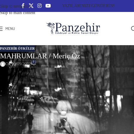
YAZILARINIZI GÖNDERİN!
Skip to navigation
Skip to main content
MENU
PANZEHIR ÖYKÜLER
MAHRUMLAR / Meriç Öz
0
On 10/09/2022