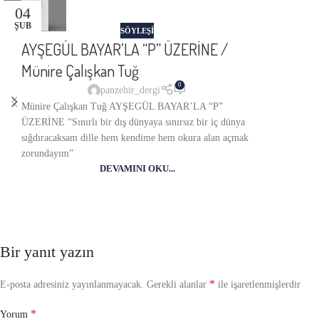
04
ŞUB
SÖYLEŞİ
AYŞEGÜL BAYAR’LA “P” ÜZERİNE /
Münire Çalışkan Tuğ
0
panzehir_dergi
Münire Çalışkan Tuğ AYŞEGÜL BAYAR’LA “P”
ÜZERİNE “Sınırlı bir dış dünyaya sınırsız bir iç dünya
sığdıracaksam dille hem kendime hem okura alan açmak
zorundayım”
DEVAMINI OKU...
Bir yanıt yazın
*
E-posta adresiniz yayınlanmayacak.
Gerekli alanlar
ile işaretlenmişlerdir
*
Yorum