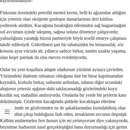
kaydolunmalıydı?
Fiskosun üzerindeki petrollü mentol kremi, belli ki ağzımdan aldığım
için yetersiz olan oksijenle genleşen damarlarımın deri kılıfına
yedirerek sürdüm. Kucağıma bıraktığım ellerimden sağ başparmağım
sol avcumun içinde sıkışmış, sağına soluna dönmeye çalışıyordu;
yalnızlığının yarattığı hüznü partneriyle böyle teselli etmeye çalışması
takdir edilesiydi. Giderilmesi şart bir rahatsızlıktı bu temassızlık; söz
konusu aynı vücuda ait, yıllarca sadece birkaç santim uzakta yaşamış
olan beşer parmak da olsa mevzu evirilmiyordu.
Onlar bu yeni koşullara adapte oladursun yüzümü aynaya çevirdim.
Yüzümdeki ifadenin ruhsatsız olduğuna dair bir hisse kapılmamdan
kaynaklı, korkulu birkaç salisenin ardından, odanın diğer ucundaki
abajurun yetersiz ışığının dahi saklayamadığı gözlerimdeki koyu
kızıllık suç mahallini andırıyordu. Oralarda bir yerde bir şeylerin kanı
dökülmüştü. Gözlerimi kucağımda şiddetle kucaklaşan ellerime
çevirdiğimde ne gözlerimden ne de şakaklarımdan kurtulabilmiş olan
sıvının nihai çıkışı bulduğunu fark ettim, tırnaklarım avcumu deşmişti.
Kalbim muhtemelen
ben bunun için mi yırtınıyorum
diye yakınıyordu,
beynimse hadisenin nasıl gerçekleştiğini bana duyurmadığı için gerim