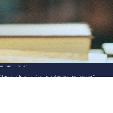
"Ars longa, vita brevis, occasio praeceps, experimentum periculosum,
iudicium difficile."
“Sanat uzun, hayat kısa, fırsat kaçıcı, deneyim aldatıcı, karar zor.”
Hipokrat
E-DERGİ SON YAZILAR
BEBEĞİNİ DALA KAPTIRAN DELİ / Pınar Akyüz Atmaca