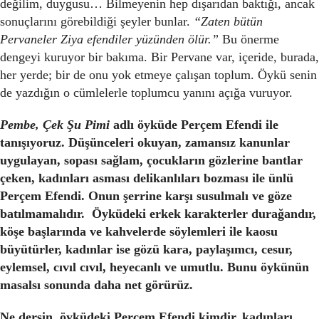
değilim, duygusu… Bilmeyenin hep dışarıdan baktığı, ancak
sonuçlarını görebildiği şeyler bunlar.
“Zaten bütün
Pervaneler Ziya efendiler yüzünden ölür.”
Bu önerme
dengeyi kuruyor bir bakıma. Bir Pervane var, içeride, burada,
her yerde; bir de onu yok etmeye çalışan toplum. Öykü senin
de yazdığın o cümlelerle toplumcu yanını açığa vuruyor.
Pembe, Çek Şu Pimi
adlı öyküde Perçem Efendi ile
tanışıyoruz. Düşünceleri okuyan, zamansız kanunlar
uygulayan, sopası sağlam, çocukların gözlerine bantlar
çeken, kadınları asması delikanlıları bozması ile ünlü
Perçem Efendi. Onun şerrine karşı susulmalı ve göze
batılmamalıdır. Öyküdeki erkek karakterler durağandır,
köşe başlarında ve kahvelerde söylemleri ile kaosu
büyütürler, kadınlar ise gözü kara, paylaşımcı, cesur,
eylemsel, cıvıl cıvıl, heyecanlı ve umutlu. Bunu öykünün
masalsı sonunda daha net görürüz.
Ne dersin, öyküdeki Perçem Efendi kimdir, kadınları