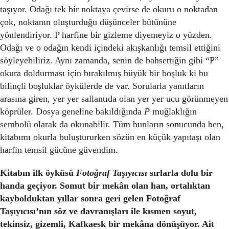
taşıyor. Odağı tek bir noktaya çevirse de okuru o noktadan
çok, noktanın oluşturduğu düşünceler bütününe
yönlendiriyor. P harfine bir gizleme diyemeyiz o yüzden.
Odağı ve o odağın kendi içindeki akışkanlığı temsil ettiğini
söyleyebiliriz. Aynı zamanda, senin de bahsettiğin gibi “P”
okura doldurması için bırakılmış büyük bir boşluk ki bu
bilinçli boşluklar öykülerde de var. Sorularla yanıtların
arasına giren, yer yer sallantıda olan yer yer ucu görünmeyen
köprüler. Dosya geneline bakıldığında
P
muğlaklığın
sembolü olarak da okunabilir. Tüm bunların sonucunda ben,
kitabımı okurla buluştururken sözün en küçük yapıtaşı olan
harfin temsil gücüne güvendim.
Kitabın ilk öyküsü
Fotoğraf Taşıyıcısı
sırlarla dolu bir
handa geçiyor. Somut bir mekân olan han, ortalıktan
kaybolduktan yıllar sonra geri gelen Fotoğraf
Taşıyıcısı’nın söz ve davranışları ile kısmen soyut,
tekinsiz, gizemli, Kafkaesk bir mekâna dönüşüyor. Ait