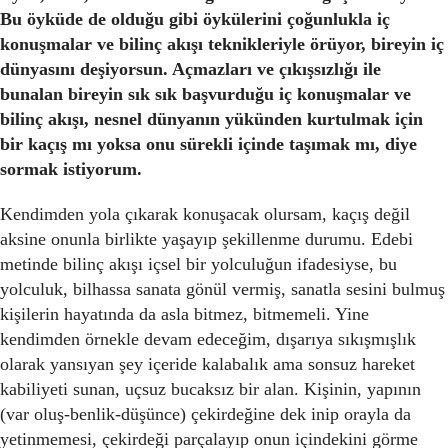
Bu öyküde de olduğu gibi öykülerini çoğunlukla iç
konuşmalar ve bilinç akışı teknikleriyle örüyor, bireyin iç
dünyasını deşiyorsun. Açmazları ve çıkışsızlığı ile
bunalan bireyin sık sık başvurduğu iç konuşmalar ve
bilinç akışı, nesnel dünyanın yükünden kurtulmak için
bir kaçış mı yoksa onu sürekli içinde taşımak mı, diye
sormak istiyorum.
Kendimden yola çıkarak konuşacak olursam, kaçış değil
aksine onunla birlikte yaşayıp şekillenme durumu. Edebi
metinde bilinç akışı içsel bir yolculuğun ifadesiyse, bu
yolculuk, bilhassa sanata gönül vermiş, sanatla sesini bulmuş
kişilerin hayatında da asla bitmez, bitmemeli. Yine
kendimden örnekle devam edeceğim, dışarıya sıkışmışlık
olarak yansıyan şey içeride kalabalık ama sonsuz hareket
kabiliyeti sunan, uçsuz bucaksız bir alan. Kişinin, yapının
(var oluş-benlik-düşünce) çekirdeğine dek inip orayla da
yetinmemesi, çekirdeği parçalayıp onun içindekini görme