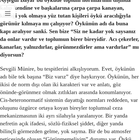
Ayşegül Bayar bu öyküde toplum normlarının dışında
kalıp kendine ve başkalarına çarpa çarpa kanayan,
kimliği yok olmaya yüz tutan kişileri öykü aracılığıyla
görünür kılmaya mı çalışıyor? Öykünün adı da buna
kapı aralıyor sanki. Sen bize “Siz ne kadar yok saysanız
da onlar vardır ve toplumun birer bireyidir
.
Acı çekerler,
kanarlar, yalnızdırlar, görünmezdirler ama vardırlar” mı
diyorsun?
Sevgili Münire, bu tespitlerini alkışlıyorum. Evet, öykünün
adı bile tek başına “Biz varız” diye haykırıyor. Öykünün, her
ikisi de norm dışı olan iki karakteri var ve anlatı, göz
önünde-görünmez olmak zıtlıkları arasında konumlanıyor.
Cis-heteronormatif sistemin dayattığı normları reddeden, var
oluşunu özgürce ortaya koyan bireyler toplumsal ceza
mekanizmasının iki ayrı silahıyla yaralanıyor. Bir yanda
nefretin açık ifadesi, sözlü-fiziksel şiddet, diğer yanda
bilinçli görmezden gelme, yok sayma. Bir de bu atmosfer
neticesinde oluşan “Görünmemeliyim” durumu var. Öykü