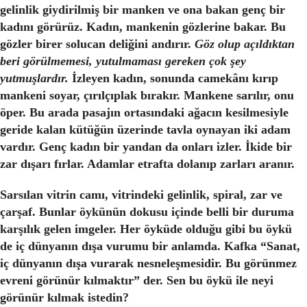
gelinlik giydirilmiş bir manken ve ona bakan genç bir
kadını görürüz. Kadın, mankenin gözlerine bakar. Bu
gözler birer solucan deliğini andırır.
Göz olup açıldıktan
beri görülmemesi, yutulmaması gereken çok şey
yutmuşlardır.
İzleyen kadın, sonunda camekânı kırıp
mankeni soyar, çırılçıplak bırakır. Mankene sarılır, onu
öper. Bu arada pasajın ortasındaki ağacın kesilmesiyle
geride kalan kütüğün üzerinde tavla oynayan iki adam
vardır. Genç kadın bir yandan da onları izler. İkide bir
zar dışarı fırlar. Adamlar etrafta dolanıp zarları aranır.
Sarsılan vitrin camı, vitrindeki gelinlik, spiral, zar ve
çarşaf. Bunlar öykünün dokusu içinde belli bir duruma
karşılık gelen imgeler. Her öyküde olduğu gibi bu öykü
de iç dünyanın dışa vurumu bir anlamda. Kafka “Sanat,
iç dünyanın dışa vurarak nesneleşmesidir. Bu görünmez
evreni görünür kılmaktır” der. Sen bu öykü ile neyi
görünür kılmak istedin?