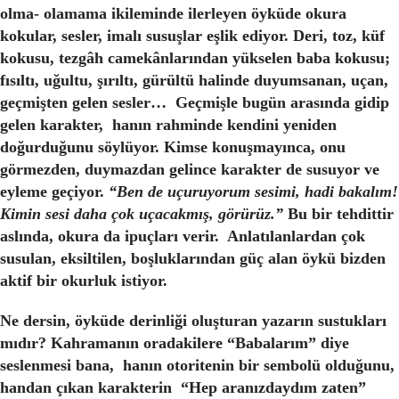
olma- olamama ikileminde ilerleyen öyküde okura
kokular, sesler, imalı susuşlar eşlik ediyor. Deri, toz, küf
kokusu, tezgâh camekânlarından yükselen baba kokusu;
fısıltı, uğultu, şırıltı, gürültü halinde duyumsanan, uçan,
geçmişten gelen sesler… Geçmişle bugün arasında gidip
gelen karakter, hanın rahminde kendini yeniden
doğurduğunu söylüyor. Kimse konuşmayınca, onu
görmezden, duymazdan gelince karakter de susuyor ve
eyleme geçiyor.
“Ben de uçuruyorum sesimi, hadi bakalım!
Kimin sesi daha çok uçacakmış, görürüz.”
Bu bir tehdittir
aslında, okura da ipuçları verir. Anlatılanlardan çok
susulan, eksiltilen, boşluklarından güç alan öykü bizden
aktif bir okurluk istiyor.
Ne dersin, öyküde derinliği oluşturan yazarın sustukları
mıdır? Kahramanın oradakilere “Babalarım” diye
seslenmesi bana, hanın otoritenin bir sembolü olduğunu,
handan çıkan karakterin “Hep aranızdaydım zaten”