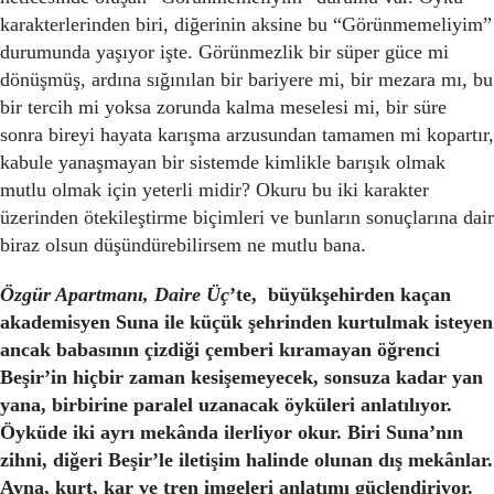
karakterlerinden biri, diğerinin aksine bu “Görünmemeliyim”
durumunda yaşıyor işte. Görünmezlik bir süper güce mi
dönüşmüş, ardına sığınılan bir bariyere mi, bir mezara mı, bu
bir tercih mi yoksa zorunda kalma meselesi mi, bir süre
sonra bireyi hayata karışma arzusundan tamamen mi kopartır,
kabule yanaşmayan bir sistemde kimlikle barışık olmak
mutlu olmak için yeterli midir? Okuru bu iki karakter
üzerinden ötekileştirme biçimleri ve bunların sonuçlarına dair
biraz olsun düşündürebilirsem ne mutlu bana.
Özgür Apartmanı, Daire Üç
’te, büyükşehirden kaçan
akademisyen Suna ile küçük şehrinden kurtulmak isteyen
ancak babasının çizdiği çemberi kıramayan öğrenci
Beşir’in hiçbir zaman kesişemeyecek, sonsuza kadar yan
yana, birbirine paralel uzanacak öyküleri anlatılıyor.
Öyküde iki ayrı mekânda ilerliyor okur. Biri Suna’nın
zihni, diğeri Beşir’le iletişim halinde olunan dış mekânlar.
Ayna, kurt, kar ve tren imgeleri anlatımı güçlendiriyor.