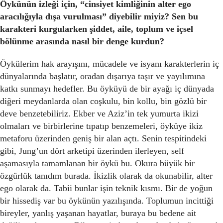
Öykünün izleği için, “cinsiyet kimliğinin alter ego
aracılığıyla dışa vurulması” diyebilir miyiz? Sen bu
karakteri kurgularken şiddet, aile, toplum ve içsel
bölünme arasında nasıl bir denge kurdun?
Öykülerim hak arayışını, mücadele ve isyanı karakterlerin iç
dünyalarında başlatır, oradan dışarıya taşır ve yayılımına
katkı sunmayı hedefler. Bu öyküyü de bir ayağı iç dünyada
diğeri meydanlarda olan coşkulu, bin kollu, bin gözlü bir
deve benzetebiliriz. Ekber ve Aziz’in tek yumurta ikizi
olmaları ve birbirlerine tıpatıp benzemeleri, öyküye ikiz
metaforu üzerinden geniş bir alan açtı. Senin tespitindeki
gibi, Jung’un dört arketipi üzerinden ilerleyen, self
aşamasıyla tamamlanan bir öykü bu. Okura büyük bir
özgürlük tanıdım burada. İkizlik olarak da okunabilir, alter
ego olarak da. Tabii bunlar işin teknik kısmı. Bir de yoğun
bir hissediş var bu öykünün yazılışında. Toplumun incittiği
bireyler, yanlış yaşanan hayatlar, buraya bu bedene ait