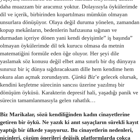
daha muazzam bir aracımız yoktur. Dolayısıyla öykülerimde
dil ve içerik, birbirinden kopartılması mümkün olmayan
unsurlara dönüşüyor. Olaya değil duruma yönelen, zamandan
kopup mekânların, bedenlerin hafızasına sığınan ve
durmadan içeriye dönen yani kendi deyişimle” iş başında”
olmayan öykülerimde dil tek kurucu olmasa da metnin
matematiğini formüle eden öğe oluyor. Her şeyi dile
yaslamak söz konusu değil elbet ama sınırlı bir dış dünyaya
sınırsız bir iç dünya sığdıracaksam dille hem kendime hem
okura alan açmak zorundayım.
Çünkü Biz
’e gelecek olursak,
kendini keşfetme sürecinin sancısı üzerine yazılmış bir
dönüşüm öyküsü. Karakterin depresif hali, yaşadığı panik ve
sürecin tamamlanmasıyla gelen rahatlık…
Biz Marikalar, sözü kendiliğinden kadın cinayetlerine
getiren bir öykü. Ne yazık ki anıt sayaçların sürekli kayıt
yaptığı bir ülkede yaşıyoruz. Bu cinayetlerin nedenleri,
niçinleri, çözüm önerileri değişik platformlarda çokça