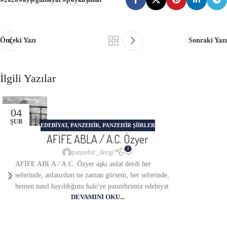
#2026
#ayşegülbayar
#p
öykü
şubat
Önceki Yazı
Sonraki Yazı
İlgili Yazılar
04
ŞUB
EDEBİYAT
,
PANZEHİR
,
PANZEHIR ŞIIRLER
AFİFE ABLA / A.C. Özyer
3
panzehir_dergi
AFİFE ABLA / A.C. Özyer aşkı anlat derdi her
seferinde, anlatırdım ne zaman görsem, her seferinde,
hemen nasıl bayıldığımı hale'ye panzehrimiz edebiyat
DEVAMINI OKU...