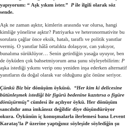
yapıyorum: “ Aşk yıkım ister.”
P
ile ilgili olarak söz
sende.
Aşk ne zaman aşktır, kimlerin arasında var olursa, hangi
kimliğe yönelirse aşktır? Patriyarka ve heteronormativite bu
sorulara çağlar önce eksik, hatalı, taraflı ve politik yanıtlar
vermiş. O yanıtlar hâlâ ortalıkta dolaşıyor, can yakıyor,
bunalıma sürüklüyor… Senin getirdiğin yasağa uyuyor, ben
de öyküden çok bahsetmiyorum ama şunu söyleyebilirim:
P
aşka istediği yıkımı verip onu yeniden inşa ederken alternatif
yanıtların da doğal olarak var olduğunu göz önüne seriyor.
Çünkü Biz
bir dönüşüm öyküsü.
“Her kim ki delicesine
bütünleşmek istediği bir figürü bedenine kazıtırsa o figüre
dönüşürmüş”
cümlesi ile açılıyor öykü. Her dönüşüm
sancılıdır ama imkânsız değildir diye düşündürüyor
okura. Öykünün iç konuşmalarla ilerlemesi bana Levent
Karataş’la
P
üzerine yaptığınız söyleşide söylediğin şu