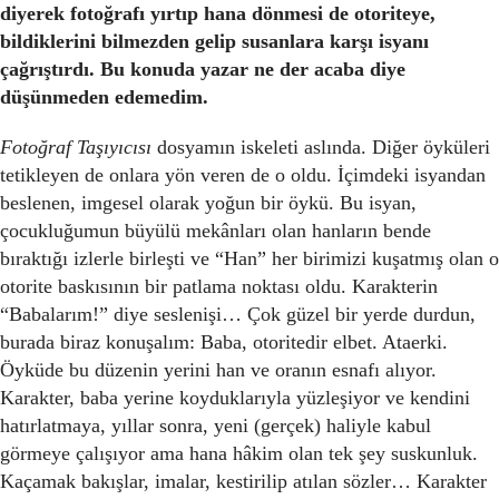
diyerek fotoğrafı yırtıp hana dönmesi de otoriteye,
bildiklerini bilmezden gelip susanlara karşı isyanı
çağrıştırdı. Bu konuda yazar ne der acaba diye
düşünmeden edemedim.
Fotoğraf Taşıyıcısı
dosyamın iskeleti aslında. Diğer öyküleri
tetikleyen de onlara yön veren de o oldu. İçimdeki isyandan
beslenen, imgesel olarak yoğun bir öykü. Bu isyan,
çocukluğumun büyülü mekânları olan hanların bende
bıraktığı izlerle birleşti ve “Han” her birimizi kuşatmış olan o
otorite baskısının bir patlama noktası oldu. Karakterin
“Babalarım!” diye seslenişi… Çok güzel bir yerde durdun,
burada biraz konuşalım: Baba, otoritedir elbet. Ataerki.
Öyküde bu düzenin yerini han ve oranın esnafı alıyor.
Karakter, baba yerine koyduklarıyla yüzleşiyor ve kendini
hatırlatmaya, yıllar sonra, yeni (gerçek) haliyle kabul
görmeye çalışıyor ama hana hâkim olan tek şey suskunluk.
Kaçamak bakışlar, imalar, kestirilip atılan sözler… Karakter