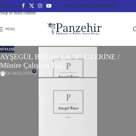
YAZILARINIZI GÖNDERİN!
Skip to navigation
Skip to main content
MENU
SÖYLEŞİ
AYŞEGÜL BAYAR’LA “P” ÜZERİNE /
Münire Çalışkan Tuğ
0
On 04/02/2026