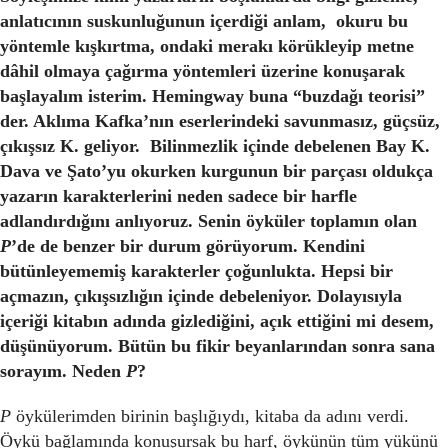
anlatıcının suskunluğunun içerdiği anlam, okuru bu
yöntemle kışkırtma, ondaki merakı körükleyip metne
dâhil olmaya çağırma yöntemleri üzerine konuşarak
başlayalım isterim. Hemingway buna “buzdağı teorisi”
der. Aklıma Kafka’nın eserlerindeki savunmasız, güçsüz,
çıkışsız K. geliyor. Bilinmezlik içinde debelenen Bay K.
Dava ve Şato’yu okurken kurgunun bir parçası oldukça
yazarın karakterlerini neden sadece bir harfle
adlandırdığını anlıyoruz. Senin öyküler toplamın olan
P
’de de benzer bir durum görüyorum. Kendini
bütünleyememiş karakterler çoğunlukta. Hepsi bir
açmazın, çıkışsızlığın içinde debeleniyor. Dolayısıyla
içeriği kitabın adında gizlediğini, açık ettiğini mi desem,
düşünüyorum. Bütün bu fikir beyanlarından sonra sana
sorayım. Neden
P
?
P
öykülerimden birinin başlığıydı, kitaba da adını verdi.
Öykü bağlamında konuşursak bu harf, öykünün tüm yükünü