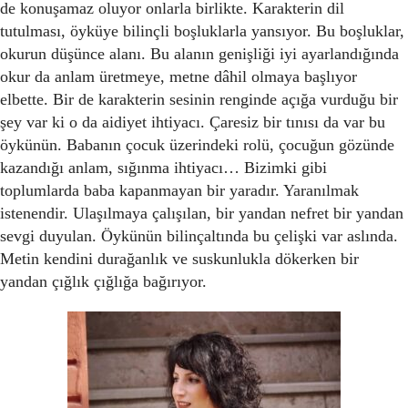
de konuşamaz oluyor onlarla birlikte. Karakterin dil
tutulması, öyküye bilinçli boşluklarla yansıyor. Bu boşluklar,
okurun düşünce alanı. Bu alanın genişliği iyi ayarlandığında
okur da anlam üretmeye, metne dâhil olmaya başlıyor
elbette. Bir de karakterin sesinin renginde açığa vurduğu bir
şey var ki o da aidiyet ihtiyacı. Çaresiz bir tınısı da var bu
öykünün. Babanın çocuk üzerindeki rolü, çocuğun gözünde
kazandığı anlam, sığınma ihtiyacı… Bizimki gibi
toplumlarda baba kapanmayan bir yaradır. Yaranılmak
istenendir. Ulaşılmaya çalışılan, bir yandan nefret bir yandan
sevgi duyulan. Öykünün bilinçaltında bu çelişki var aslında.
Metin kendini durağanlık ve suskunlukla dökerken bir
yandan çığlık çığlığa bağırıyor.