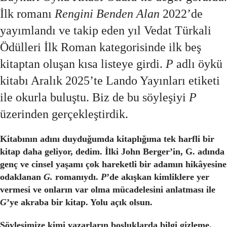
İlk romanı
Rengini Benden Alan
2022’de
yayımlandı ve takip eden yıl Vedat Türkali
Ödülleri İlk Roman kategorisinde ilk beş
kitaptan oluşan kısa listeye girdi.
P
adlı öykü
kitabı Aralık 2025’te Lando Yayınları etiketi
ile okurla buluştu. Biz de bu söyleşiyi
P
üzerinden gerçekleştirdik.
Kitabının adını duyduğumda kitaplığıma tek harfli bir
kitap daha geliyor, dedim. İlki John Berger’in, G. adında
genç ve cinsel yaşamı çok hareketli bir adamın hikâyesine
odaklanan
G.
romanıydı.
P
’de akışkan kimliklere yer
vermesi ve onların var olma mücadelesini anlatması ile
G
’ye akraba bir kitap. Yolu açık olsun.
Söyleşimize kimi yazarların boşluklarda bilgi gizleme,