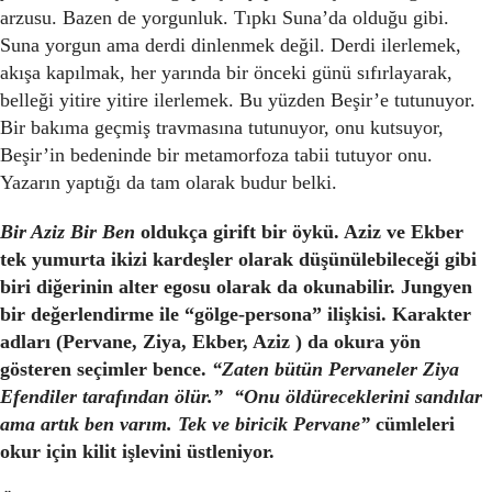
arzusu. Bazen de yorgunluk. Tıpkı Suna’da olduğu gibi.
Suna yorgun ama derdi dinlenmek değil. Derdi ilerlemek,
akışa kapılmak, her yarında bir önceki günü sıfırlayarak,
belleği yitire yitire ilerlemek. Bu yüzden Beşir’e tutunuyor.
Bir bakıma geçmiş travmasına tutunuyor, onu kutsuyor,
Beşir’in bedeninde bir metamorfoza tabii tutuyor onu.
Yazarın yaptığı da tam olarak budur belki.
Bir Aziz Bir Ben
oldukça girift bir öykü. Aziz ve Ekber
tek yumurta ikizi kardeşler olarak düşünülebileceği gibi
biri diğerinin alter egosu olarak da okunabilir. Jungyen
bir değerlendirme ile “gölge-persona” ilişkisi. Karakter
adları (Pervane, Ziya, Ekber, Aziz ) da okura yön
gösteren seçimler bence.
“Zaten bütün Pervaneler Ziya
Efendiler tarafından ölür.” “Onu öldüreceklerini sandılar
ama artık ben varım. Tek ve biricik Pervane”
cümleleri
okur için kilit işlevini üstleniyor.