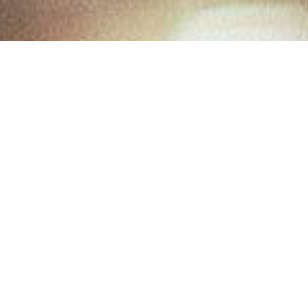
Anka kuşunun
kanatları sözcüklerimizi sarmaya geliyor