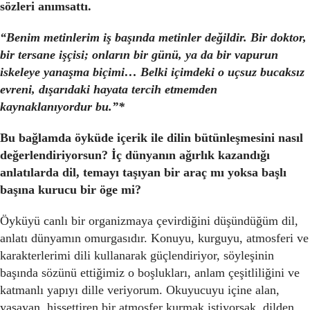
sözleri anımsattı.
“Benim metinlerim iş başında metinler değildir. Bir doktor,
bir tersane işçisi; onların bir günü, ya da bir vapurun
iskeleye yanaşma biçimi… Belki içimdeki o uçsuz bucaksız
evreni, dışarıdaki hayata tercih etmemden
kaynaklanıyordur bu.”*
Bu bağlamda öyküde içerik ile dilin bütünleşmesini nasıl
değerlendiriyorsun? İç dünyanın ağırlık kazandığı
anlatılarda dil, temayı taşıyan bir araç mı yoksa başlı
başına kurucu bir öge mi?
Öyküyü canlı bir organizmaya çevirdiğini düşündüğüm dil,
anlatı dünyamın omurgasıdır. Konuyu, kurguyu, atmosferi ve
karakterlerimi dili kullanarak güçlendiriyor, söyleşinin
başında sözünü ettiğimiz o boşlukları, anlam çeşitliliğini ve
katmanlı yapıyı dille veriyorum. Okuyucuyu içine alan,
yaşayan, hissettiren bir atmosfer kurmak istiyorsak, dilden