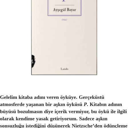
Gelelim kitaba adını veren öyküye. Gerçeküstü
atmosferde yaşanan bir aşkın öyküsü
P
. Kitabın adının
büyüsü bozulmasın diye içerik vermiyor, bu öykü ile ilgili
olarak kendime yasak getiriyorum. Sadece aşkın
sonsuzluğu istediğini düşünerek Nietzsche’den ödünçleme