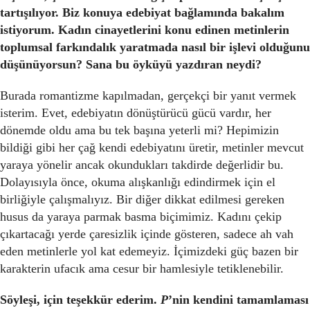
tartışılıyor. Biz konuya edebiyat bağlamında bakalım
istiyorum. Kadın cinayetlerini konu edinen metinlerin
toplumsal farkındalık yaratmada nasıl bir işlevi olduğunu
düşünüyorsun? Sana bu öyküyü yazdıran neydi?
Burada romantizme kapılmadan, gerçekçi bir yanıt vermek
isterim. Evet, edebiyatın dönüştürücü gücü vardır, her
dönemde oldu ama bu tek başına yeterli mi? Hepimizin
bildiği gibi her çağ kendi edebiyatını üretir, metinler mevcut
yaraya yönelir ancak okundukları takdirde değerlidir bu.
Dolayısıyla önce, okuma alışkanlığı edindirmek için el
birliğiyle çalışmalıyız. Bir diğer dikkat edilmesi gereken
husus da yaraya parmak basma biçimimiz. Kadını çekip
çıkartacağı yerde çaresizlik içinde gösteren, sadece ah vah
eden metinlerle yol kat edemeyiz. İçimizdeki güç bazen bir
karakterin ufacık ama cesur bir hamlesiyle tetiklenebilir.
Söyleşi, için teşekkür ederim.
P
’nin kendini tamamlaması