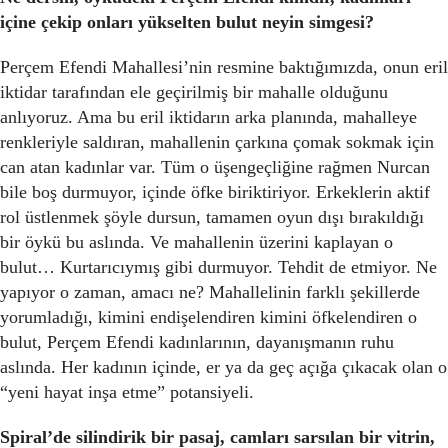
içine çekip onları yükselten bulut neyin simgesi?
Perçem Efendi Mahallesi’nin resmine baktığımızda, onun eril
iktidar tarafından ele geçirilmiş bir mahalle olduğunu
anlıyoruz. Ama bu eril iktidarın arka planında, mahalleye
renkleriyle saldıran, mahallenin çarkına çomak sokmak için
can atan kadınlar var. Tüm o üşengeçliğine rağmen Nurcan
bile boş durmuyor, içinde öfke biriktiriyor. Erkeklerin aktif
rol üstlenmek şöyle dursun, tamamen oyun dışı bırakıldığı
bir öykü bu aslında. Ve mahallenin üzerini kaplayan o
bulut… Kurtarıcıymış gibi durmuyor. Tehdit de etmiyor. Ne
yapıyor o zaman, amacı ne? Mahallelinin farklı şekillerde
yorumladığı, kimini endişelendiren kimini öfkelendiren o
bulut, Perçem Efendi kadınlarının, dayanışmanın ruhu
aslında. Her kadının içinde, er ya da geç açığa çıkacak olan o
“yeni hayat inşa etme” potansiyeli.
Spiral’de silindirik bir pasaj, camları sarsılan bir vitrin,