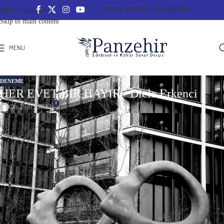
YAZILARINIZI GÖNDERİN!
Skip to navigation
Skip to main content
MENU
DENEME
HER EVET BİR HAYIR / Dicle Erkenci
0
On 29/03/2022