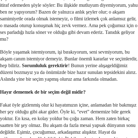
itiraf edemeden şöyle söyler: Bu ilişkide mutluyum diyemiyorum, yahu
ben ne yapıyorum? Bazen de yalnızca anlık şeyler olur; o akşam
samimiyetle orada olmak istemeyiz, o filmi izlemek çok anlamsız gelir,
o masada oturup konuşmak hiç zevk vermez. Ama pek çoğumuz için o
ses parladığı hızla söner ve olduğu gibi devam ederiz. Tanıdık geliyor
mu?
Böyle yaşamak istemiyorum, işi bırakıyorum, seni sevmiyorum, bu
akşam canım istemiyor demeyiz. Bunlar önemli kararlar ve seçimlerdir,
hep biliriz.
Sorumluluk gerektirir
! Bunun yerine alışageldiğimiz
düzeni bozmayız ya da önümüzde bize hazır sunulan tepsidekini alırız.
Aslında yine bir seçim yapmış oluruz ama farkında olmadan.
Hayır dememek de bir seçim değil midir?
Fakat öyle gizlenmiş olur ki hayatımızın içine, anlamadan bir bakmışız
her şey olduğu gibi akar gider. Öyle ki, “evet” dememize bile gerek
yoktur. En kısa, en kolay yoldur bu çoğu zaman. Hem zaten birkaç
saatten bir şey olmaz. Bu akşam da fazla mesai yapsak dünyanın sonu
değildir. Eşimiz, çocuğumuz, arkadaşımız alışıktır. Hayat da