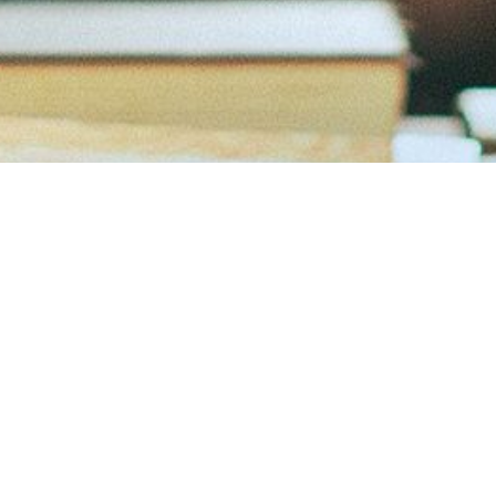
"Ars longa, vita brevis, occasio praeceps, experimentum periculosum,
iudicium difficile."
“Sanat uzun, hayat kısa, fırsat kaçıcı, deneyim aldatıcı, karar zor.”
Hipokrat
E-DERGİ SON YAZILAR
BEBEĞİNİ DALA KAPTIRAN DELİ / Pınar Akyüz Atmaca
03/08/2026
No Comments
BUZ ÇİÇEKLERİ / Seda Sakacı