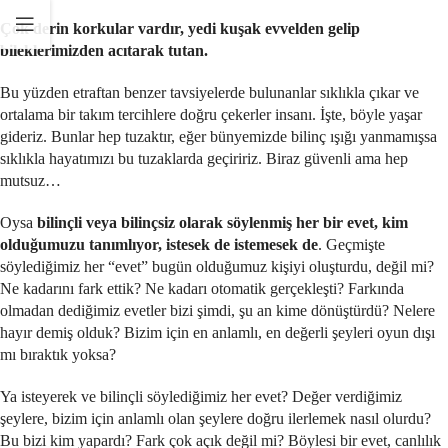
Çok derin korkular vardır, yedi kuşak evvelden gelip
bileklerimizden acıtarak tutan.
Bu yüzden etraftan benzer tavsiyelerde bulunanlar sıklıkla çıkar ve
ortalama bir takım tercihlere doğru çekerler insanı. İşte, böyle yaşar
gideriz. Bunlar hep tuzaktır, eğer bünyemizde bilinç ışığı yanmamışsa
sıklıkla hayatımızı bu tuzaklarda geçiririz. Biraz güvenli ama hep
mutsuz…
Oysa
bilinçli veya bilinçsiz olarak söylenmiş her bir evet, kim
olduğumuzu tanımlıyor,
istesek de istemesek de
. Geçmişte
söylediğimiz her “evet” bugün olduğumuz kişiyi oluşturdu, değil mi?
Ne kadarını fark ettik? Ne kadarı otomatik gerçekleşti? Farkında
olmadan dediğimiz evetler bizi şimdi, şu an kime dönüştürdü? Nelere
hayır demiş olduk? Bizim için en anlamlı, en değerli şeyleri oyun dışı
mı bıraktık yoksa?
Ya isteyerek ve bilinçli söylediğimiz her evet? Değer verdiğimiz
şeylere, bizim için anlamlı olan şeylere doğru ilerlemek nasıl olurdu?
Bu bizi kim yapardı? Fark çok açık değil mi? Böylesi bir evet, canlılık