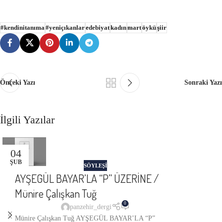
#kendinitanıma
#yeniçıkanlar
edebiyat
kadın
mart
öykü
şiir
Önceki Yazı
Sonraki Yazı
İlgili Yazılar
04
ŞUB
SÖYLEŞİ
AYŞEGÜL BAYAR’LA “P” ÜZERİNE /
Münire Çalışkan Tuğ
0
panzehir_dergi
Münire Çalışkan Tuğ AYŞEGÜL BAYAR’LA “P”