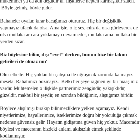
mükemmel ya da adil değildir ki. İlişkilerse hepten karmaşıktır zaten.
Böyle gelmiş, böyle gider.
Bahaneler oyalar, kırar bacağımızı otururuz. Hiç bir değişiklik
yapmayız ufacık da olsa. Ama işte, o iç ses, cılız da olsa gürleyerek de
olsa mutlaka ara ara yoklamaya devam eder, mutlaka ama mutlaka bir
yerden sızar.
Biz böylesine bilinç dışı “evet” derken, bunun bize bir takım
getirileri de olmaz mı?
Olur elbette. Hiç yoktan bir çatışma ile uğraşmak zorunda kalmayız
mesela. Rahatımızı bozmayız. Belki her şeye rağmen iyi bir maaşımız
vardır. Muhtemelen o ilişkide partnerimiz zengindir, yakışıklıdır,
güzeldir, makbul bir şeydir, en azından bildiğimiz, alıştığımız biridir.
Böylece alışılmışı bırakıp bilinmezliklere yelken açamayız. Kendi
niyetlerimize, hayallerimize, isteklerimize doğru bir yolculuğa çıkmak
nedense güvensiz gelir. Hayatın gidişatına güven hiç yoktur. Maceradır
böylesi ve maceranın bizdeki anlamı akılsızlık etmek şeklinde
kodlanmıştır.