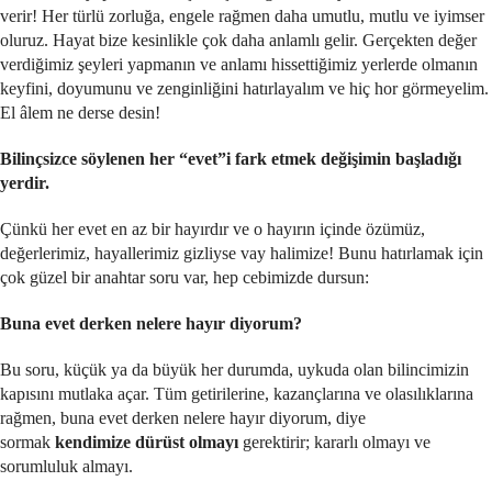
verir! Her türlü zorluğa, engele rağmen daha umutlu, mutlu ve iyimser
oluruz. Hayat bize kesinlikle çok daha anlamlı gelir. Gerçekten değer
verdiğimiz şeyleri yapmanın ve anlamı hissettiğimiz yerlerde olmanın
keyfini, doyumunu ve zenginliğini hatırlayalım ve hiç hor görmeyelim.
El âlem ne derse desin!
Bilinçsizce söylenen her “evet”i fark etmek değişimin başladığı
yerdir.
Çünkü her evet en az bir hayırdır ve o hayırın içinde özümüz,
değerlerimiz, hayallerimiz gizliyse vay halimize! Bunu hatırlamak için
çok güzel bir anahtar soru var, hep cebimizde dursun:
Buna evet derken nelere hayır diyorum?
Bu soru, küçük ya da büyük her durumda, uykuda olan bilincimizin
kapısını mutlaka açar. Tüm getirilerine, kazançlarına ve olasılıklarına
rağmen, buna evet derken nelere hayır diyorum, diye
sormak
kendimize dürüst olmayı
gerektirir; kararlı olmayı ve
sorumluluk almayı.