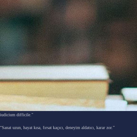
"Ars longa, vita brevis, occasio praeceps, experimentum periculosum,
iudicium difficile."
“Sanat uzun, hayat kısa, fırsat kaçıcı, deneyim aldatıcı, karar zor.”