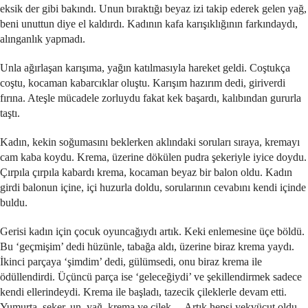
eksik der gibi bakındı. Unun bıraktığı beyaz izi takip ederek gelen yağ,
beni unuttun diye el kaldırdı. Kadının kafa karışıklığının farkındaydı,
alınganlık yapmadı.
Unla ağırlaşan karışıma, yağın katılmasıyla hareket geldi. Coştukça
coştu, kocaman kabarcıklar oluştu. Karışım hazırım dedi, giriverdi
fırına. Ateşle mücadele zorluydu fakat kek başardı, kalıbından gururla
taştı.
Kadın, kekin soğumasını beklerken aklındaki soruları sıraya, kremayı
cam kaba koydu. Krema, üzerine dökülen pudra şekeriyle iyice doydu.
Çırpıla çırpıla kabardı krema, kocaman beyaz bir balon oldu. Kadın
girdi balonun içine, içi huzurla doldu, sorularının cevabını kendi içinde
buldu.
Gerisi kadın için çocuk oyuncağıydı artık. Keki enlemesine üçe böldü.
Bu ‘geçmişim’ dedi hüzünle, tabağa aldı, üzerine biraz krema yaydı.
İkinci parçaya ‘şimdim’ dedi, gülümsedi, onu biraz krema ile
ödüllendirdi. Üçüncü parça ise ‘geleceğiydi’ ve şekillendirmek sadece
kendi ellerindeydi. Krema ile başladı, tazecik çileklerle devam etti.
Yumurta, şeker, un, yağ, krema ve çilek… Artık hepsi yekvücut oldu,