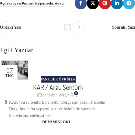
#çilekrüyası
#mineölce
panzehiröykü
Önceki Yazı
Sonraki Yazı
İlgili Yazılar
07
TEM
PANZEHIR ÖYKÜLER
KAR / Arzu Şentürk
0
panzehir_dergi
KAR / Arzu Şentürk Panzehir Dergi için yazdı. Panzehir
Dergi her hafta yepyeni yazı ve öykülerle yayımda.
Panzehriniz edebiyat olsun.
DEVAMINI OKU...