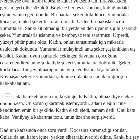
Neredeyse oval kabın tepesine kadar yükselip tam fırlayacakken,
gerisin geri dibe süzüldü. Böylece herkes tastamam, kabuğundaki
eşinin yanına geri döndü. Bir bardak şeker dökülünce, yumurtalar
kucak açtı fakat şeker hiç oralı olmadı. Üstten bir bakışla süzdü
yumurtaları. Sanki ait olmadığı bir yerde aniden uyanmış gibi şaşkındı
şeker. Yumurtalarla ıslanmış ve bembeyaz teni sararmıştı. Ürperdi,
yüzeyi pütür pütür oldu. Kadın, onları tanıştırmak için mikserle
usulcacık dokundu. Yumurtalar mülayimdi ama şeker şaşkınlıktan taş
kesildi. Kadın, oyun parkında çekingen davranan çocuğunu
cesaretlendiren anne şefkatiyle şekeri yumurtalara doğru itti. Şeker,
korkulacak bir şey olmadığını anlayıp kendisini akışa bıraktı.
Kaynaşan şekerle yumurtalar, dönme dolaptaki çocuklar gibi şen
kahkahalar attı.
Mutfaktaki hareketi gören un, koştu geldi. Kadın, olmaz diye elekle
önünü kesti. Un sorun çıkartmak istemiyordu, atladı eleğin içine
kendinden emin bir şekilde. Kadın eledi eledi, tamam dedi. Unu kattı
kaba. Vanilyayla kabartma tozu, unun üzerine serpişiverdi.
Kadının kafasında onca soru vardı. Kocasına soramadığı sorular.
Onları da attı kabın içine, yerken elbet takılıverirdi diline. Sanki bir şey