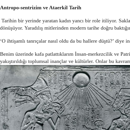
Antropo-sentrizim ve Ataerkil Tarih
Tarihin bir yerinde yaratan kadın yancı bir role itiliyor. Sa
dönüşüyor. Yaradılış mitlerinden modern tarihe doğru baktığ
‘O ihtişamlı tanrıçalar nasıl oldu da bu hallere düştü?’ diye 
Benim üzerinde kafa patlattıklarım İnsan-merkezcilik ve Patri
yakıştırıldığı toplumsal inançlar ve kültürler. Onlar bu kavr