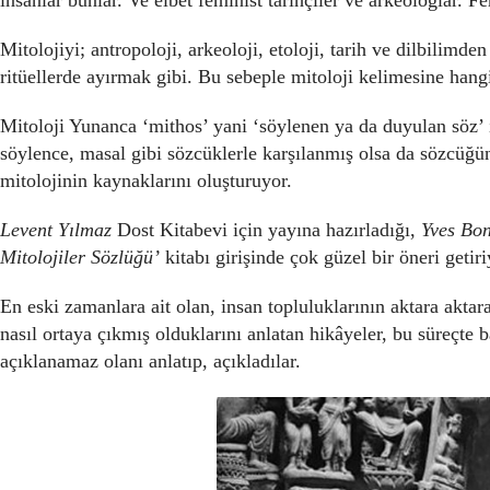
Mitolojiyi; antropoloji, arkeoloji, etoloji, tarih ve dilbilimd
ritüellerde ayırmak gibi. Bu sebeple mitoloji kelimesine han
Mitoloji Yunanca ‘mithos’ yani ‘söylenen ya da duyulan söz’ 
söylence, masal gibi sözcüklerle karşılanmış olsa da sözcüğün
mitolojinin kaynaklarını oluşturuyor.
Levent Y
ılmaz
Dost Kitabevi için yayına hazırladığı,
Yves Bo
Mitolojiler S
ö
zlüğü’
kitabı girişinde çok güzel bir öneri geti
En eski zamanlara ait olan, insan topluluklarının aktara aktara
nasıl ortaya çıkmış olduklarını anlatan hikâyeler, bu süreçte b
açıklanamaz olanı anlatıp, açıkladılar.