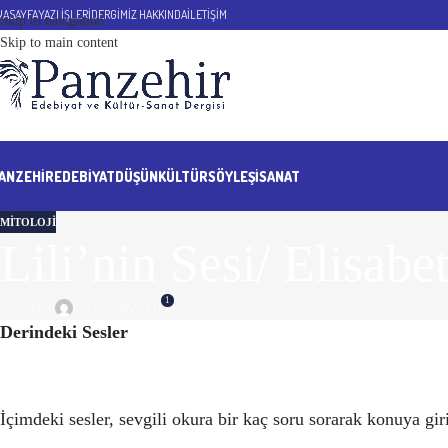
NASAYFA
YAZI İŞLERİ
DERGİMİZ HAKKINDA
İLETİŞİM
Skip to navigation
Skip to main content
ANZEHIR
EDEBİYAT
DÜŞÜN
KÜLTÜR
SÖYLEŞİ
SANAT
MITOLOJI
Lili’nin Sesi/ Elisabe
1
Gönderen
On 02/08/2021
Derindeki Sesler
İçimdeki sesler, sevgili okura bir kaç soru sorarak konuya g