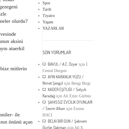
Spor
 gezegeni
Tarih
özle
Tiyatro
neler olurdu?
Yaşam
YAZARLAR
evesinde
bunun aksini
ynı ataerkil
SON YORUMLAR
BAVUL / A.C. Özyer
için
İ.
bize mitlerin
Cemal Durgun
AYIN KARANLIK YÜZÜ /
Nimet Şengül
için
Bengi Birgi
KADER EŞİTLİĞİ / Selçuk
Karadağ
için
Ali Emir Gürbüz
ŞAHISSIZ EVCİLİK OYUNLARI
/ Sevim Alkan
için
Emine
niler- ile
HACI
BELKİ BİR GÜN / Şebnem
sının önünü açan
Gürler Oakman
için
Ali E.