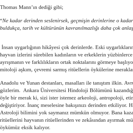
Thomas Mann’ın dediği gibi;
“
Ne kadar derinden seslenirsek, geçmişin derinlerine o kadar 
buldukça, tarih ve kültürünün kavranılmazlığı daha çok anlaş
İnsan uygarlığının hikâyesi çok derinlerde. Eski uygarlıkların 
hayvan izlerini sürebilen kadınların ve erkeklerin yüzbinlerce 
ayrışmanın ve farklılıkların ortak noktalarını görmeye başlıyo
mitoloji aşkım, çevremi sarmış ritüellerin öykülerine merakl
Anadolu ve Yunan destanları, masalları ile tanıştım ilkin. Av
gözlerim. Ankara Üniversitesi Hindoloji Bölümünü kazandı
öyle bir merak ki, sizi ister istemez arkeoloji, antropoloji, etimo
değiştiriyor. İnanç meselesine bakışınızı derinden etkiliyor.
Astroloji bilimini yok saymanız mümkün olmuyor. Bana kazan
ritüellerini hayvanın ritüellerinden ve zekâsından ayırmak
öykümüz eksik kalıyor.