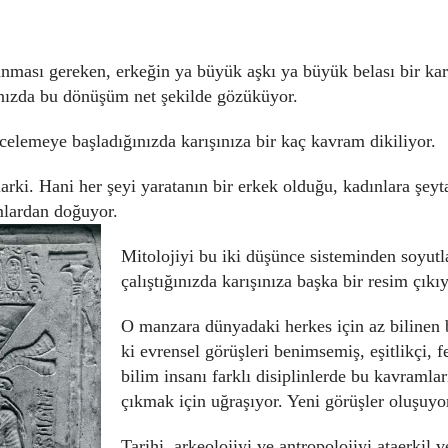
klanması gereken, erkeğin ya büyük aşkı ya büyük belası bir ka
ınızda bu dönüşüm net şekilde gözüküyor.
incelemeye başladığınızda karışınıza bir kaç kavram dikiliyor.
arki. Hani her şeyi yaratanın bir erkek olduğu, kadınlara şeyt
amlardan doğuyor.
Mitolojiyi bu iki düşünce sisteminden soyu
çalıştığınızda karışınıza başka bir resim çıkıy
O manzara dünyadaki herkes için az bilinen 
ki evrensel görüşleri benimsemiş, eşitlikçi, 
bilim insanı farklı disiplinlerde bu kavramlar
çıkmak için uğraşıyor. Yeni görüşler oluşuyo
Tarihi, arkeolojiyi ve antropolojiyi ataerkil v