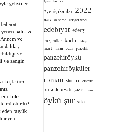
#panzehirşiirler
yle gelişti en
2022
#yeniçıkanlar
deneme
aralık
deryaerkenci
baharat
edebiyat
edergi
a yenen balık ve
m. Annem ve
kadın
en yeniler
kitap
ndalılar,
mart
nisan
ocak
panzehir
ebildiği ve
panzehiröykü
li ve zengin
panzehiröyküler
roman
sinema
ı keşfettim.
temmuz
ımız
türkedebiyatı
yazar
ölüm
edem köle
öykü
şiir
şubat
yle mi olurdu?
ç eden büyük
ilmeyen