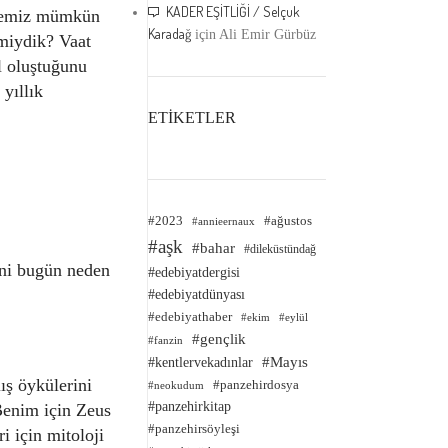
KADER EŞİTLİĞİ / Selçuk
etmemiz mümkün
Karadağ
için
Ali Emir Gürbüz
miydik? Vaat
l oluştuğunu
yıllık
ETİKETLER
#2023
#ağustos
#annieernaux
#aşk
#bahar
#dileküstündağ
rini bugün neden
#edebiyatdergisi
#edebiyatdünyası
#edebiyathaber
#ekim
#eylül
#gençlik
#fanzin
#kentlervekadınlar
#Mayıs
ış öykülerini
#panzehirdosya
#neokudum
#panzehirkitap
Benim için Zeus
#panzehirsöyleşi
i için mitoloji