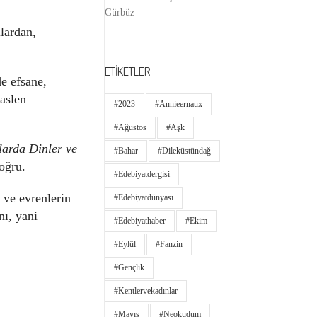
Gürbüz
llardan,
ETİKETLER
e efsane,
 aslen
#2023
#annieernaux
#ağustos
#aşk
larda Dinler ve
#bahar
#dileküstündağ
oğru.
#edebiyatdergisi
n ve evrenlerin
#edebiyatdünyası
nı, yani
#edebiyathaber
#ekim
#eylül
#fanzin
#gençlik
#kentlervekadınlar
#Mayıs
#neokudum