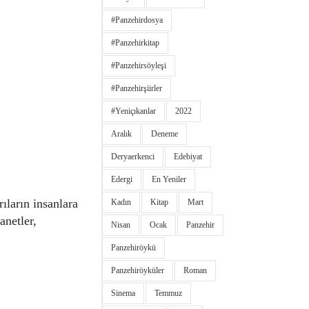
#panzehirdosya
#panzehirkitap
#panzehirsöyleşi
#panzehirşiirler
#yeniçıkanlar
2022
Aralık
Deneme
Deryaerkenci
Edebiyat
Edergi
En Yeniler
rıların insanlara
Kadın
Kitap
Mart
anetler,
Nisan
Ocak
Panzehir
Panzehiröykü
Panzehiröyküler
Roman
Sinema
Temmuz