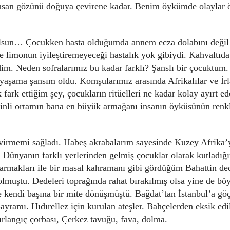
i insan gözünü doğuya çevirene kadar. Benim öykümde olaylar ö
un… Çocukken hasta olduğumda annem ecza dolabını değil 
 ve limonun iyileştiremeyeceği hastalık yok gibiydi. Kahvaltıd
dim. Neden sofralarımız bu kadar farklı? Şanslı bir çocuktu
aşama şansım oldu. Komşularımız arasında Afrikalılar ve İrla
fark ettiğim şey, çocukların ritüelleri ne kadar kolay ayırt ed
 dinli ortamın bana en büyük armağanı insanın öyküsünün renk
irmemi sağladı. Habeş akrabalarım sayesinde Kuzey Afrika’y
 Dünyanın farklı yerlerinden gelmiş çocuklar olarak kutladığ
parmakları ile bir masal kahramanı gibi gördüğüm Bahattin d
olmuştu. Dedeleri toprağında rahat bırakılmış olsa yine de bö
 kendi başına bir mite dönüşmüştü. Bağdat’tan İstanbul’a gö
yramı. Hıdırellez için kurulan ateşler. Bahçelerden eksik ed
kırlangıç çorbası, Çerkez tavuğu, fava, dolma.