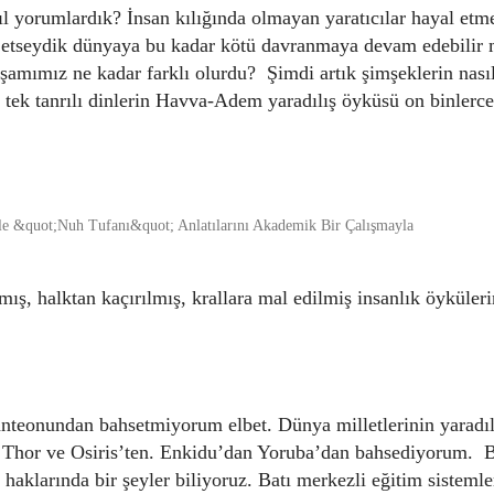
asıl yorumlardık? İnsan kılığında olmayan yaratıcılar hayal 
etseydik dünyaya bu kadar kötü davranmaya devam edebilir 
şamımız ne kadar farklı olurdu? Şimdi artık şimşeklerin nası
tek tanrılı dinlerin Havva-Adem yaradılış öyküsü on binlerce 
nmış, halktan kaçırılmış, krallara mal edilmiş insanlık öyküle
anteonundan bahsetmiyorum elbet. Dünya milletlerinin yaradıl
 Thor ve Osiris’ten. Enkidu’dan Yoruba’dan bahsediyorum. 
haklarında bir şeyler biliyoruz. Batı merkezli eğitim sistemler