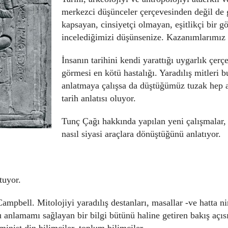
merkezci düşünceler çerçevesinden değil de
kapsayan, cinsiyetçi olmayan, eşitlikçi bir g
incelediğimizi düşünsenize. Kazanımlarımız 
İnsanın tarihini kendi yarattığı uygarlık çerç
görmesi en kötü hastalığı. Yaradılış mitleri 
anlatmaya çalışsa da düştüğümüz tuzak hep a
tarih anlatısı oluyor.
Tunç Çağı hakkında yapılan yeni çalışmalar, 
nasıl siyasi araçlara dönüştüğünü anlatıyor.
tuyor.
bell. Mitolojiyi yaradılış destanları, masallar -ve hatta nin
u anlamamı sağlayan bir bilgi bütünü haline getiren bakış açı
minist din bilimciler, toplum bilimciler.