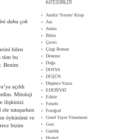
KATEGORILER
Analiz/ Yorum/ Kitap
rini daha çok
Anı
Anlatı
Bilim
Çeviri
erini bilen
Çizgi Roman
Deneme
ra tüm bu
Doğa
or. Benim
DOSYA
DÜŞÜN
Düşünce Yazısı
a’ya açıldı
EDEBİYAT
ndim. Mitoloji
Editör
e ilişkinizi
Felsefe
l ele tutuşurken
Fotoğraf
nın öyküsünü ve
Genel Yayın Yönetmeni
Gezi
rece bizim
Günlük
Heykel