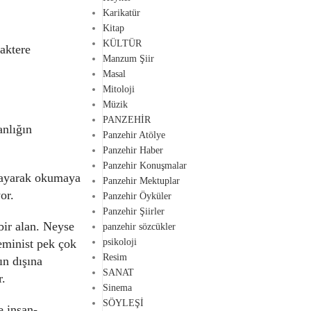
Karikatür
Kitap
KÜLTÜR
raktere
Manzum Şiir
Masal
Mitoloji
Müzik
PANZEHİR
anlığın
Panzehir Atölye
Panzehir Haber
Panzehir Konuşmalar
tlayarak okumaya
Panzehir Mektuplar
or.
Panzehir Öyküler
Panzehir Şiirler
bir alan. Neyse
panzehir sözcükler
feminist pek çok
psikoloji
Resim
ın dışına
SANAT
r.
Sinema
SÖYLEŞİ
e insan-