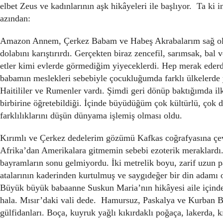
elbet Zeus ve kadınlarının aşk hikâyeleri ile başlıyor. Ta k
azından:
Amazon Annem, Çerkez Babam ve Habeş Akrabalarım sağ ols
dolabını karıştırırdı. Gerçekten biraz zencefil, sarımsak, bal
etler kimi evlerde görmediğim yiyeceklerdi. Hep merak eder
babamın meslekleri sebebiyle çocukluğumda farklı ülkelerde y
Haitililer ve Rumenler vardı. Şimdi geri dönüp baktığımda ilk 
birbirine öğretebildiği. İçinde büyüdüğüm çok kültürlü, çok
farklılıklarını düşün dünyama işlemiş olması oldu.
Kırımlı ve Çerkez dedelerim gözümü Kafkas coğrafyasına çev
Afrika’dan Amerikalara gitmemin sebebi ezoterik meraklardı.
bayramların sonu gelmiyordu. İki metrelik boyu, zarif uzun 
atalarının kaderinden kurtulmuş ve saygıdeğer bir din adamı 
Büyük büyük babaanne Suskun Maria’nın hikâyesi aile içinde
hala. Mısır’daki vali dede. Hamursuz, Paskalya ve Kurban Ba
gülfidanları. Boça, kuyruk yağlı kıkırdaklı poğaça, lakerda, 