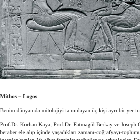
Mithos – Logos
Benim dünyamda mitolojiyi tanımlayan üç kişi ayrı bir yer tu
Prof.Dr. Korhan Kaya, Prof.Dr. Fatmagül Berkay ve Joseph Camp
beraber ele alıp içinde yaşadıkları zamanı-coğrafyayı-toplum
insanlar bunlar. Ve elbet feminist tarihçiler ve arkeologlar. Fe