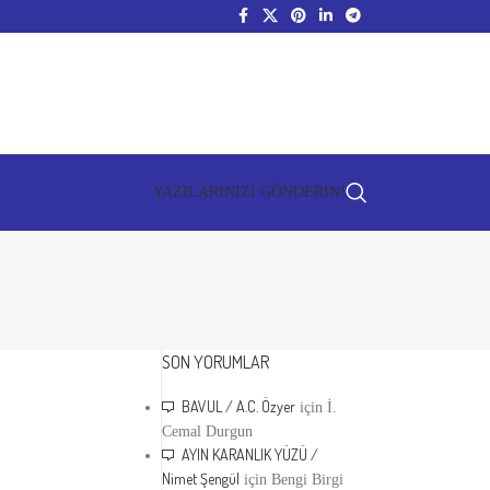
YAZILARINIZI GÖNDERİN!
SON YORUMLAR
BAVUL / A.C. Özyer
için
İ.
Cemal Durgun
AYIN KARANLIK YÜZÜ /
Nimet Şengül
için
Bengi Birgi