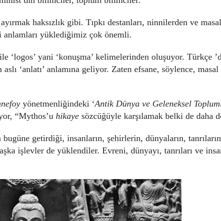
en ayırmak haksızlık gibi. Tıpkı destanları, ninnilerden ve masa
gi anlamları yüklediğimiz çok önemli.
ile ‘logos’ yani ‘konuşma’ kelimelerinden oluşuyor. Türkçe ’d
 aslı ‘anlatı’ anlamına geliyor. Zaten efsane, söylence, masal
nnefoy
yönetmenliğindeki ‘
Antik Dünya ve Geleneksel Toplum
riyor, “Mythos’u
hikaye
sözcüğüyle karşılamak belki de daha d
 bugüne getirdiği, insanların, şehirlerin, dünyaların, tanrıları
aşka işlevler de yüklendiler. Evreni, dünyayı, tanrıları ve insa