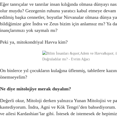
Eğer tanrıçalar ve tanrılar insan kılığında olmasa dünyayı n
olur muydu? Gezegenin ruhunu yaratıcı kabul etmeye devam 
edilmiş başka cennetler, boyutlar Nirvanalar olmasa dünya ya
bildiğimize göre İndra ve Zeus bizim için anlamsız mı? Ya da 
inançlarımızı yok saymalı mı?
Peki ya, mitokondriyal Havva kim?
On binlerce yıl çocukların kulağına üflenmiş, tabletlere kazı
önemseyelim?
Ne diye mitolojiye merak duyalım?
Değerli okur, Mitoloji derken yalnızca Yunan Mitolojisi ve p
kastediyorum. İndra, Agni ve Kök Tengri’den bahsediyorum.
ve ailesi Kardashian’lar gibi. İstesek de istemesek de hepimiz 