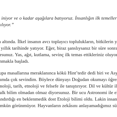
iniyor ve o kadar aşağılara batıyoruz. İnsanlığın ilk temelle
ılıyor.”
altında. İlkel insanın avcı toplayıcı toplulukların, bitkilerin y
yıllık tarihinde yatıyor. Eğer, biraz şanslıysanız bir süre son
rsunuz. Yas, ağıt, kutlama, sevinç ilk temas ettikleriniz oluy
anmakla başladı.
rupa masallarına meraklanınca kökü Hint’tedir dedi biri ve Asy
ğımda çok sevindim. Böylece dünyayı Doğudan okumayı öğre
loji, tarih, etnoloji ve felsefe ile tanıştırıyor. Dil ve kültür il
 Halk bilim olmadan olmaz diyorsunuz. Bir ucu Astronomi ile e
dırdığı en beklenmedik dost Etoloji bilimi oldu. Lakin insa
 mümkün görünmüyor. Hayvanların zekâsını anlayamadığımız sü