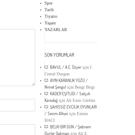
Spor
Tarih
Tiyatro
Yaşam
YAZARLAR
SON YORUMLAR
BAVUL / A.C. Özyer
için
İ.
Cemal Durgun
AYIN KARANLIK YÜZÜ /
Nimet Şengül
için
Bengi Birgi
KADER EŞİTLİĞİ / Selçuk
Karadağ
için
Ali Emir Gürbüz
ŞAHISSIZ EVCİLİK OYUNLARI
/ Sevim Alkan
için
Emine
HACI
BELKİ BİR GÜN / Şebnem
Gürler Oakman
için
Ali E.