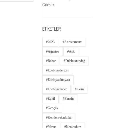
Gürbüz
ETİKETLER
#2023
#annieernaux
#ağustos
#aşk
#bahar
#dileküstündağ
#edebiyatdergisi
#edebiyatdünyası
#edebiyathaber
#ekim
#eylül
#fanzin
#gençlik
#kentlervekadınlar
#Mayıs
#neokudum