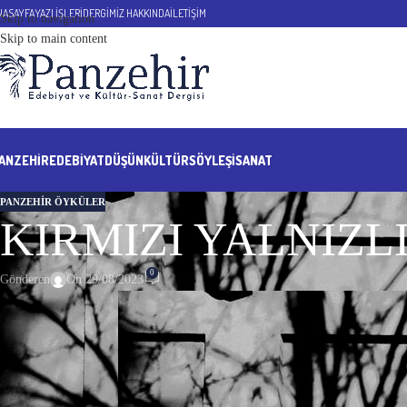
NASAYFA
YAZI İŞLERİ
DERGİMİZ HAKKINDA
İLETİŞİM
Skip to navigation
Skip to main content
ANZEHIR
EDEBİYAT
DÜŞÜN
KÜLTÜR
SÖYLEŞİ
SANAT
PANZEHIR ÖYKÜLER
KIRMIZI YALNIZLIK 
0
Gönderen
On 29/08/2023