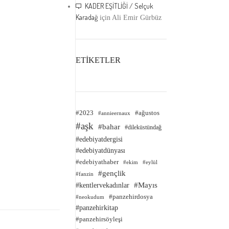
KADER EŞİTLİĞİ / Selçuk
Karadağ
için
Ali Emir Gürbüz
ETİKETLER
#2023
#ağustos
#annieernaux
#aşk
#bahar
#dileküstündağ
#edebiyatdergisi
#edebiyatdünyası
#edebiyathaber
#ekim
#eylül
#gençlik
#fanzin
#kentlervekadınlar
#Mayıs
#panzehirdosya
#neokudum
#panzehirkitap
#panzehirsöyleşi