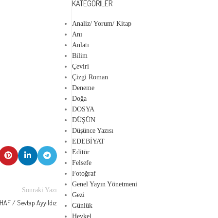
KATEGORILER
Analiz/ Yorum/ Kitap
Anı
Anlatı
Bilim
Çeviri
Çizgi Roman
Deneme
Doğa
DOSYA
DÜŞÜN
Düşünce Yazısı
EDEBİYAT
Editör
Felsefe
Fotoğraf
Genel Yayın Yönetmeni
Sonraki Yazı
Gezi
HAF / Sevtap Ayyıldız
Günlük
Heykel