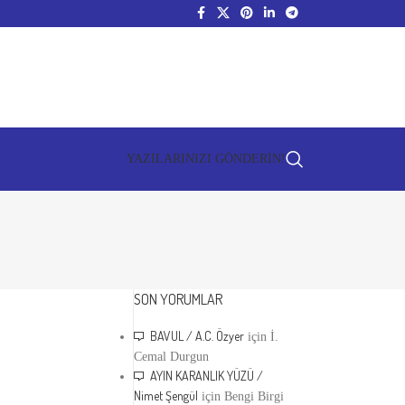
YAZILARINIZI GÖNDERİN!
SON YORUMLAR
BAVUL / A.C. Özyer
için
İ.
Cemal Durgun
AYIN KARANLIK YÜZÜ /
Nimet Şengül
için
Bengi Birgi