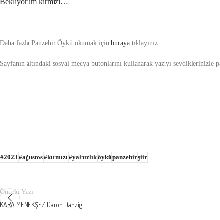
Bekliyorum kırmızı…
Daha fazla Panzehir Öykü okumak için
buraya
tıklayınız.
Sayfanın altındaki sosyal medya butonlarını kullanarak yazıyı sevdiklerinizle pay
#2023
#ağustos
#kırmızı
#yalnızlık
öykü
panzehir
şiir
Önceki Yazı
KARA MENEKŞE/ Daron Danzig