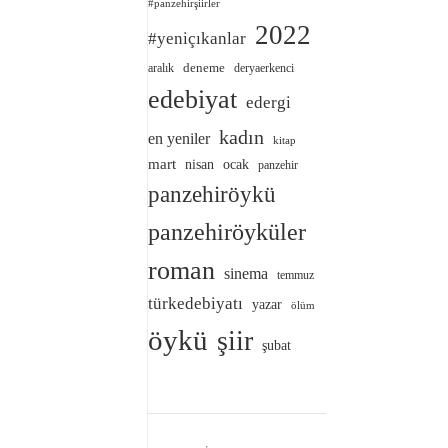
#panzehirşiirler
2022
#yeniçıkanlar
deneme
aralık
deryaerkenci
edebiyat
edergi
kadın
en yeniler
kitap
mart
nisan
ocak
panzehir
panzehiröykü
panzehiröyküler
roman
sinema
temmuz
türkedebiyatı
yazar
ölüm
öykü
şiir
şubat