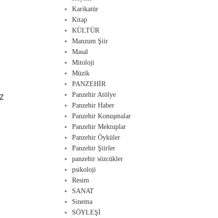
Karikatür
Kitap
KÜLTÜR
Manzum Şiir
28
Masal
ARA
PANZEHIR ŞIIRLER
Mitoloji
ORMANDA / Ekrem Acar
Müzik
0
PANZEHİR
Gönderen
panzehir_dergi
z
Panzehir Atölye
ORMANDA / Ekrem Acar Panzehir Dergi için yazdı
Panzehir Haber
Dergi her hafta yepyeni yazı ve şiirlerle yayımda. P
Panzehir Konuşmalar
edebiyat olsun
Panzehir Mektuplar
DEVAMINI OKU...
Panzehir Öyküler
Panzehir Şiirler
panzehir sözcükler
psikoloji
Resim
SANAT
Sinema
SÖYLEŞİ