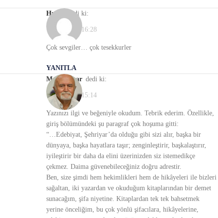
Hulya
dedi ki:
19/01/2022, 16:28
Çok sevgiler… çok tesekkurler
YANITLA
Mevlüt Asar
dedi ki:
18/01/2022, 15:14
Yazınızı ilgi ve beğeniyle okudum. Tebrik ederim. Özellikle,
giriş bölümündeki şu paragraf çok hoşuma gitti:
“…Edebiyat, Şehriyar’da olduğu gibi sizi alır, başka bir
dünyaya, başka hayatlara taşır; zenginleştirir, başkalaştırır,
iyileştirir bir daha da elini üzerinizden siz istemedikçe
çekmez. Daima güvenebileceğiniz doğru adrestir.
Ben, size şimdi hem hekimlikleri hem de hikâyeleri ile bizleri
sağaltan, iki yazardan ve okuduğum kitaplarından bir demet
sunacağım, şifa niyetine. Kitaplardan tek tek bahsetmek
yerine önceliğim, bu çok yönlü şifacılara, hikâyelerine,