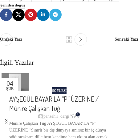
yeniden doğuş
Önceki Yazı
Sonraki Yazı
İlgili Yazılar
04
ŞUB
SÖYLEŞİ
AYŞEGÜL BAYAR’LA “P” ÜZERİNE /
Münire Çalışkan Tuğ
0
panzehir_dergi
Münire Çalışkan Tuğ AYŞEGÜL BAYAR’LA “P”
ÜZERİNE “Sınırlı bir dış dünyaya sınırsız bir iç dünya
sığdıracaksam dille hem kendime hem okura alan açmak