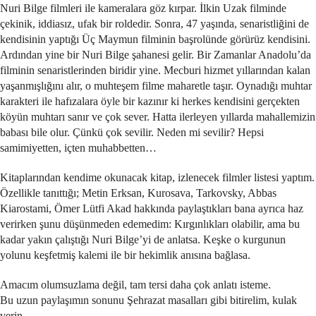
Nuri Bilge filmleri ile kameralara göz kırpar. İlkin Uzak filminde
çekinik, iddiasız, ufak bir roldedir. Sonra, 47 yaşında, senaristliğini de
kendisinin yaptığı Üç Maymun filminin başrolünde görürüz kendisini.
Ardından yine bir Nuri Bilge şahanesi gelir. Bir Zamanlar Anadolu’da
filminin senaristlerinden biridir yine. Mecburi hizmet yıllarından kalan
yaşanmışlığını alır, o muhteşem filme maharetle taşır. Oynadığı muhtar
karakteri ile hafızalara öyle bir kazınır ki herkes kendisini gerçekten
köyün muhtarı sanır ve çok sever. Hatta ilerleyen yıllarda mahallemizin
babası bile olur. Çünkü çok sevilir. Neden mi sevilir? Hepsi
samimiyetten, içten muhabbetten…
Kitaplarından kendime okunacak kitap, izlenecek filmler listesi yaptım.
Özellikle tanıttığı; Metin Erksan, Kurosava, Tarkovsky, Abbas
Kiarostami, Ömer Lütfi Akad hakkında paylaştıkları bana ayrıca haz
verirken şunu düşünmeden edemedim: Kırgınlıkları olabilir, ama bu
kadar yakın çalıştığı Nuri Bilge’yi de anlatsa. Keşke o kurgunun
yolunu keşfetmiş kalemi ile bir hekimlik anısına bağlasa.
Amacım olumsuzlama değil, tam tersi daha çok anlatı isteme.
Bu uzun paylaşımın sonunu Şehrazat masalları gibi bitirelim, kulak
verin.