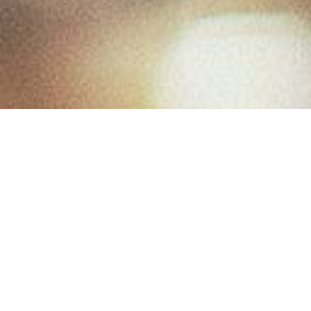
Anka kuşunun
kanatları sözcüklerimizi sarmaya geliyor