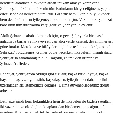
kendisini aldatınca tüm kadınlardan intikam almaya karar verir.
Zalimleşen hükümdar, ülkenin tüm kadınlarını bir geceliğine eş yapar,
ertesi sabah da kellesini vurdurtur. Bu artık hem ülkenin büyük kederi,
hem de hükümdarın iyileşemeyen derdi olmuştur. Vezirin kızı Şehrazat
babasının tüm itirazlarına karşı gelir ve Şehriyar ile evlenir.
Akıllı Şehrazat sabaha ölmemek için, o gece Şehriyar’a bir masal
anlatmaya başlar ve hikâyeyi en can alıcı yerde keserek devamını ertesi
güne bırakır. Merakına ve hikâyelerin gücüne teslim olan kral, o sabah
Şehrazat’ ı öldüremez. Günler böyle geçerken hikâyelerin tılsımlı gücü,
Şehriyar’ın sakatlanmış ruhunu sağaltır, zalimlikten kurtarır ve
Şehrazat’ı affeder.
Edebiyat, Şehriyar’da olduğu gibi sizi alır, başka bir dünyaya, başka
hayatlara taşır; zenginleştirir, başkalaştırır, iyileştirir bir daha da elini
üzerinizden siz istemedikçe çekmez. Daima güvenebileceğiniz doğru
adrestir.
Ben, size şimdi hem hekimlikleri hem de hikâyeleri ile bizleri sağaltan,
iki yazardan ve okuduğum kitaplarından bir demet sunacağım, şifa
niyetine. Kitaplardan tek tek bahsetmek yerine önceliğim, bu çok