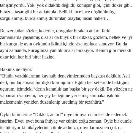
tanıştırıyordu. Yok, yok didaktik değildi; konuşur gibi, içini döker gibi,
birazda taşar gibi bir anlatımla. Belli ki ince ince düşünülmüş,
sorgulanmış, kurcalanmış durumlar, olaylar, insan halleri…
Benzer tatlar, sözler, kederler, duygular bırakan anları; farklı
zamanlarda yaşanmış olsalar da büyük bir dikkat, gözlem, bellek ve iyi
bir kurgu ile aynı öykünün iklimi içinde size topluca sunuyor. Bu da
aynı zamanda, kucağınıza yan okumalar bırakıyor. Benim gibi meraklı
okur için her biri birer hazine.
Bakınız ne diyor:
“Bütün yazdıklarımın kaynağı deneyimlerimden başkası değildir. Asıl
dert, bunlarla nasıl bir ilişki kurduğum? Eğilip her seferinde baktığım
uçurum, içimdeki ‘derin karanlık’tan başka bir şey değil. Bu yüzden ne
yaparsam yapayım, her şey belleğime yer etmiş karmakarışık bir
malzemenin yeniden düzenlenip üretilmiş bir tezahürü.”
Öykü bitimlerine “Dikkat, acıtır!” diye bir uyarı cümlesi de eklemek
isterim. Evet, evet buna ihtiyaç var çünkü çoğu zaman. Öyle bir cümle
ile bitiriyor ki hikâyelerini; cümle aklınıza, duyularınıza en çok da