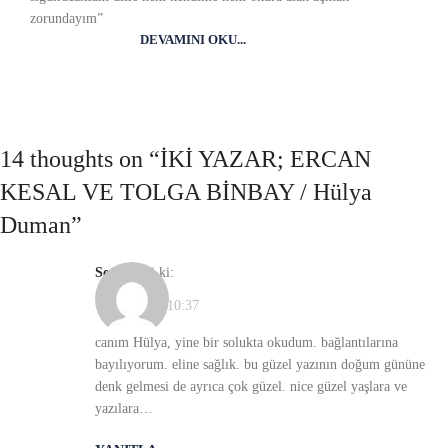
zorundayım”
DEVAMINI OKU...
14 thoughts on “
İKİ YAZAR; ERCAN
KESAL VE TOLGA BİNBAY / Hülya
Duman
”
sevil
dedi ki:
17/01/2022, 10:37
canım Hülya, yine bir solukta okudum. bağlantılarına
bayılıyorum. eline sağlık. bu güzel yazının doğum gününe
denk gelmesi de ayrıca çok güzel. nice güzel yaşlara ve
yazılara…