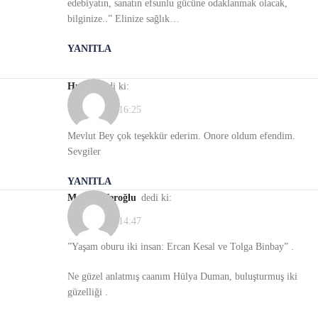
edebiyatın, sanatın efsunlu gücüne odaklanmak olacak,
bilginize..” Elinize sağlık…
YANITLA
Hulya
dedi ki:
19/01/2022, 16:25
Mevlut Bey çok teşekkür ederim. Onore oldum efendim.
Sevgiler
YANITLA
Meral Seferoğlu
dedi ki:
19/01/2022, 14:47
”Yaşam oburu iki insan: Ercan Kesal ve Tolga Binbay” .
Ne güzel anlatmış caanım Hülya Duman, buluşturmuş iki
güzelliği .