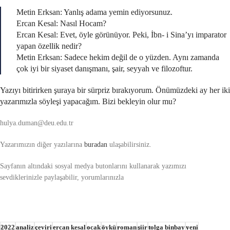
Metin Erksan: Yanlış adama yemin ediyorsunuz.
Ercan Kesal: Nasıl Hocam?
Ercan Kesal: Evet, öyle görünüyor. Peki, İbn- i Sina’yı imparator
yapan özellik nedir?
Metin Erksan: Sadece hekim değil de o yüzden. Aynı zamanda
çok iyi bir siyaset danışmanı, şair, seyyah ve filozoftur.
Yazıyı bitirirken şuraya bir sürpriz bırakıyorum. Önümüzdeki ay her iki
yazarımızla söyleşi yapacağım. Bizi bekleyin olur mu?
hulya.duman@deu.edu.tr
Yazarımızın diğer yazılarına
buradan
ulaşabilirsiniz.
Sayfanın altındaki sosyal medya butonlarını kullanarak yazımızı
sevdiklerinizle paylaşabilir, yorumlarınızla
2022
analiz
çeviri
ercan kesal
ocak
öykü
roman
şiir
tolga binbay
yeni