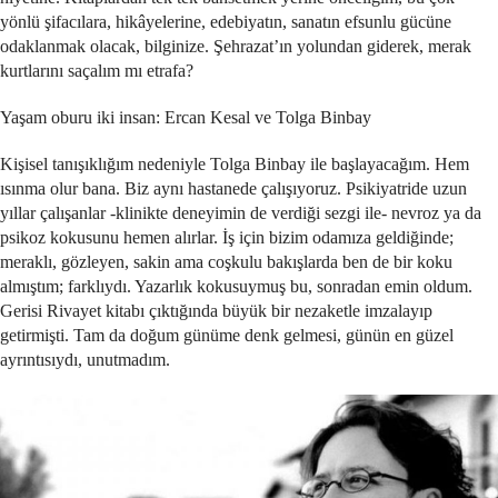
yönlü şifacılara, hikâyelerine, edebiyatın, sanatın efsunlu gücüne
odaklanmak olacak, bilginize. Şehrazat’ın yolundan giderek, merak
kurtlarını saçalım mı etrafa?
Yaşam oburu iki insan: Ercan Kesal ve Tolga Binbay
Kişisel tanışıklığım nedeniyle Tolga Binbay ile başlayacağım. Hem
ısınma olur bana. Biz aynı hastanede çalışıyoruz. Psikiyatride uzun
yıllar çalışanlar -klinikte deneyimin de verdiği sezgi ile- nevroz ya da
psikoz kokusunu hemen alırlar. İş için bizim odamıza geldiğinde;
meraklı, gözleyen, sakin ama coşkulu bakışlarda ben de bir koku
almıştım; farklıydı. Yazarlık kokusuymuş bu, sonradan emin oldum.
Gerisi Rivayet kitabı çıktığında büyük bir nezaketle imzalayıp
getirmişti. Tam da doğum günüme denk gelmesi, günün en güzel
ayrıntısıydı, unutmadım.