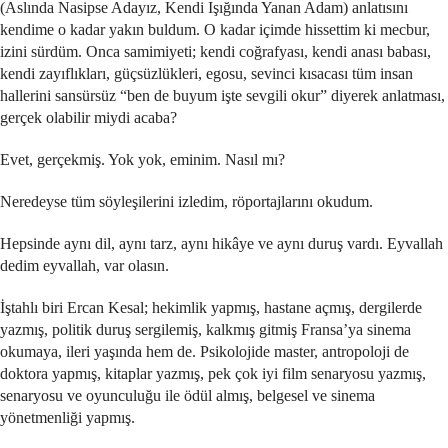
(Aslında Nasipse Adayız, Kendi Işığında Yanan Adam) anlatısını
kendime o kadar yakın buldum. O kadar içimde hissettim ki mecbur,
izini sürdüm. Onca samimiyeti; kendi coğrafyası, kendi anası babası,
kendi zayıflıkları, güçsüzlükleri, egosu, sevinci kısacası tüm insan
hallerini sansürsüz “ben de buyum işte sevgili okur” diyerek anlatması,
gerçek olabilir miydi acaba?
Evet, gerçekmiş. Yok yok, eminim. Nasıl mı?
Neredeyse tüm söyleşilerini izledim, röportajlarını okudum.
Hepsinde aynı dil, aynı tarz, aynı hikâye ve aynı duruş vardı. Eyvallah
dedim eyvallah, var olasın.
İştahlı biri Ercan Kesal; hekimlik yapmış, hastane açmış, dergilerde
yazmış, politik duruş sergilemiş, kalkmış gitmiş Fransa’ya sinema
okumaya, ileri yaşında hem de. Psikolojide master, antropoloji de
doktora yapmış, kitaplar yazmış, pek çok iyi film senaryosu yazmış,
senaryosu ve oyunculuğu ile ödül almış, belgesel ve sinema
yönetmenliği yapmış.