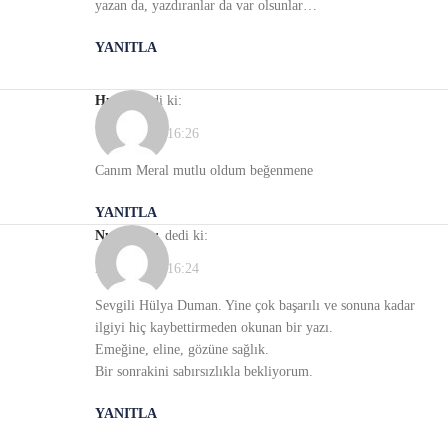
yazan da, yazdıranlar da var olsunlar…
YANITLA
Hulya
dedi ki:
19/01/2022, 16:26
Canım Meral mutlu oldum beğenmene
YANITLA
Nur Yapar
dedi ki:
23/01/2022, 16:24
Sevgili Hülya Duman. Yine çok başarılı ve sonuna kadar
ilgiyi hiç kaybettirmeden okunan bir yazı.
Emeğine, eline, gözüne sağlık.
Bir sonrakini sabırsızlıkla bekliyorum.
YANITLA