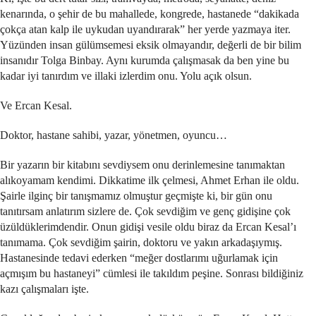
kenarında, o şehir de bu mahallede, kongrede, hastanede “dakikada
çokça atan kalp ile uykudan uyandırarak” her yerde yazmaya iter.
Yüzünden insan gülümsemesi eksik olmayandır, değerli de bir bilim
insanıdır Tolga Binbay. Aynı kurumda çalışmasak da ben yine bu
kadar iyi tanırdım ve illaki izlerdim onu. Yolu açık olsun.
Ve Ercan Kesal.
Doktor, hastane sahibi, yazar, yönetmen, oyuncu…
Bir yazarın bir kitabını sevdiysem onu derinlemesine tanımaktan
alıkoyamam kendimi. Dikkatime ilk çelmesi, Ahmet Erhan ile oldu.
Şairle ilginç bir tanışmamız olmuştur geçmişte ki, bir gün onu
tanıtırsam anlatırım sizlere de. Çok sevdiğim ve genç gidişine çok
üzüldüklerimdendir. Onun gidişi vesile oldu biraz da Ercan Kesal’ı
tanımama. Çok sevdiğim şairin, doktoru ve yakın arkadaşıymış.
Hastanesinde tedavi ederken “meğer dostlarımı uğurlamak için
açmışım bu hastaneyi” cümlesi ile takıldım peşine. Sonrası bildiğiniz
kazı çalışmaları işte.