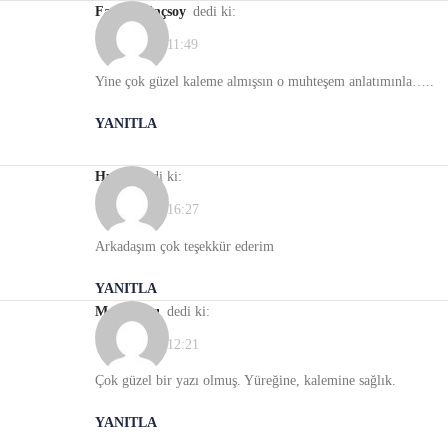
Fatma Dinçsoy
dedi ki:
18/01/2022, 11:49
Yine çok güzel kaleme almışsın o muhteşem anlatımınla…..
YANITLA
Hulya
dedi ki:
19/01/2022, 16:27
Arkadaşım çok teşekkür ederim
YANITLA
Meral Avcı
dedi ki:
18/01/2022, 12:21
Çok güzel bir yazı olmuş. Yüreğine, kalemine sağlık.
YANITLA