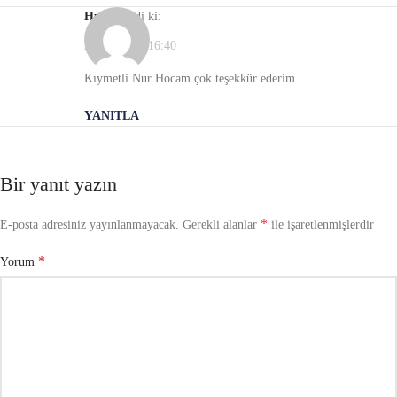
Hulya
dedi ki:
23/01/2022, 16:40
Kıymetli Nur Hocam çok teşekkür ederim
YANITLA
Bir yanıt yazın
*
E-posta adresiniz yayınlanmayacak.
Gerekli alanlar
ile işaretlenmişlerdir
*
Yorum