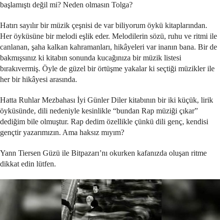
başlamıştı değil mi? Neden olmasın Tolga?
Hatırı sayılır bir müzik çeşnisi de var biliyorum öykü kitaplarından.
Her öyküsüne bir melodi eşlik eder. Melodilerin sözü, ruhu ve ritmi ile
canlanan, şaha kalkan kahramanları, hikâyeleri var inanın bana. Bir de
bakmışsınız ki kitabın sonunda kucağınıza bir müzik listesi
bırakıvermiş. Öyle de güzel bir örtüşme yakalar ki seçtiği müzikler ile
her bir hikâyesi arasında.
Hatta Ruhlar Mezbahası İyi Günler Diler kitabının bir iki küçük, lirik
öyküsünde, dili nedeniyle kesinlikle “bundan Rap müziği çıkar”
dediğim bile olmuştur. Rap dedim özellikle çünkü dili genç, kendisi
gençtir yazarımızın. Ama haksız mıyım?
Yann Tiersen Güzü ile Bitpazarı’nı okurken kafanızda oluşan ritme
dikkat edin lütfen.