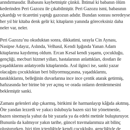
arındırmasıdır. Babasını kaybetmiştir çünkü. İhtimal ki babanın ölüm
kederinden Peri Gazozu ile çıkabilmiştir. Peri Gazozu ismi, babasının
çıkardığı ve ticaretini yaptığı gazozun adıdır. Bundan sonrası neredeyse
her yıl bir kitaba denk gelir ki; kitapların yanında göreceksiniz daha
neler var, neler.
Peri Gazozu’nu okuduktan sonra, dikkatimi, sırayla Cin Aynası,
Nasipse Adayız, Aslında, Velhasıl, Kendi Işığında Yanan Adam
kitaplarına kaydırmış oldum. Ercan Kesal kendi yaşamı, çocukluğu,
gençliği, mecburi hizmet yılları, hastalarının anlattıkları, dostları ile
yaşadıklarını anlatıyordu kitaplarında. Asıl ilginci ise, sanki yazar
olacağını çocukluktan beri biliyormuşçasına, yaşadıklarını,
tanıklıklarını, belleğinin duvarlarına ince ince çentik atarak getirmiş,
hafızasında her birine bir yer açmış ve orada onların demlenmesini
beklemiştir sanki.
Zamanı gelenleri alıp çıkarmış, birikimi ile harmanlayıp kâğıda akıtmış.
Öte yandan lezzetli ve yakıcı üslubuyla bazen sizi bir yönetmenle,
bazen sinemayla yahut da bir yazarla ya da edebi metinle buluşturuyor.
Bununla da kalmıyor yakın tarihe, güncel travmalarımıza ait bilinç
oluştururken, bizi tüm içtenliğiyle kendi çocukluğu, gençliğiyle de