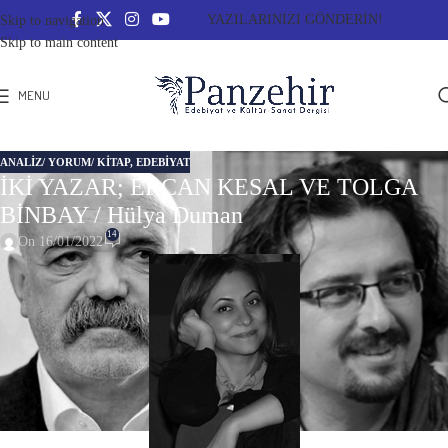
YAZILARINIZI GÖNDERİN!
Skip to navigation
Skip to main content
MENU
ANALIZ/ YORUM/ KITAP
,
EDEBİYAT
İKİ YAZAR; ERCAN KESAL VE TOLGA
BİNBAY / Hülya Duman
14
On 16/01/2022