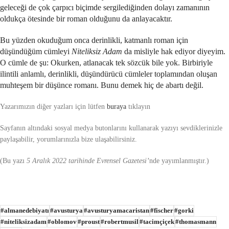
geleceği de çok çarpıcı biçimde sergilediğinden dolayı zamanının
oldukça ötesinde bir roman olduğunu da anlayacaktır.
Bu yüzden okuduğum onca derinlikli, katmanlı roman için
düşündüğüm cümleyi
Niteliksiz Adam
da misliyle hak ediyor diyeyim.
O cümle de şu: Okurken, atlanacak tek sözcük bile yok. Birbiriyle
ilintili anlamlı, derinlikli, düşündürücü cümleler toplamından oluşan
muhteşem bir düşünce romanı. Bunu demek hiç de abartı değil.
Yazarımızın diğer yazları için lütfen
buraya
tıklayın
Sayfanın altındaki sosyal medya butonlarını kullanarak yazıyı sevdiklerinizle
paylaşabilir, yorumlarınızla bize ulaşabilirsiniz.
(Bu yazı
5 Aralık 2022 tarihinde Evrensel Gazetesi’
nde yayımlanmıştır.)
#almanedebiyatı
#avusturya
#avusturyamacaristan
#fischer
#gorki
#niteliksizadam
#oblomov
#proust
#robertmusil
#tacimçiçek
#thomasmann