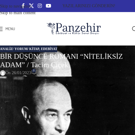
YAZILARINIZI GÖNDERİN!
Skip to navigation
Skip to main content
MENU
ANALIZ/ YORUM/ KITAP
,
EDEBİYAT
BİR DÜŞÜNCE ROMANI “NİTELİKSİZ
ADAM” / Tacim Çiçek
0
On 26/01/2023