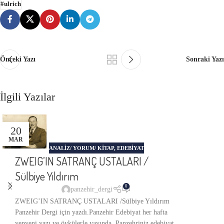
#ulrich
Önceki Yazı
Sonraki Yazı
İlgili Yazılar
20
MAR
ANALIZ/ YORUM/ KITAP
,
EDEBİYAT
ZWEIG’IN SATRANÇ USTALARI /
Sülbiye Yıldırım
0
panzehir_dergi
ZWEIG’IN SATRANÇ USTALARI /Sülbiye Yıldırım
Panzehir Dergi için yazdı.Panzehir Edebiyat her hafta
yepyeni yazı ve öykülerle yayında. Panzehriniz edebiyat