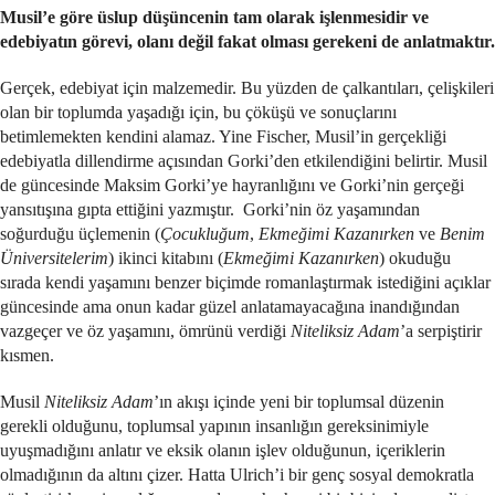
Musil’e göre üslup düşüncenin tam olarak işlenmesidir ve
edebiyatın görevi, olanı değil fakat olması gerekeni de anlatmaktır.
Gerçek, edebiyat için malzemedir. Bu yüzden de çalkantıları, çelişkileri
olan bir toplumda yaşadığı için, bu çöküşü ve sonuçlarını
betimlemekten kendini alamaz. Yine Fischer, Musil’in gerçekliği
edebiyatla dillendirme açısından Gorki’den etkilendiğini belirtir. Musil
de güncesinde Maksim Gorki’ye hayranlığını ve Gorki’nin gerçeği
yansıtışına gıpta ettiğini yazmıştır. Gorki’nin öz yaşamından
soğurduğu üçlemenin (
Çocukluğum
,
Ekmeğimi Kazanırken
ve
Benim
Üniversitelerim
) ikinci kitabını (
Ekmeğimi Kazanırken
) okuduğu
sırada kendi yaşamını benzer biçimde romanlaştırmak istediğini açıklar
güncesinde ama onun kadar güzel anlatamayacağına inandığından
vazgeçer ve öz yaşamını, ömrünü verdiği
Niteliksiz Adam
’a serpiştirir
kısmen.
Musil
Niteliksiz Adam
’ın akışı içinde yeni bir toplumsal düzenin
gerekli olduğunu, toplumsal yapının insanlığın gereksinimiyle
uyuşmadığını anlatır ve eksik olanın işlev olduğunun, içeriklerin
olmadığının da altını çizer. Hatta Ulrich’i bir genç sosyal demokratla