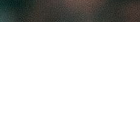
"Ars longa, vita brevis, occasio praeceps, experimentum periculosum,
iudicium difficile."
“Sanat uzun, hayat kısa, fırsat kaçıcı, deneyim aldatıcı, karar zor.”