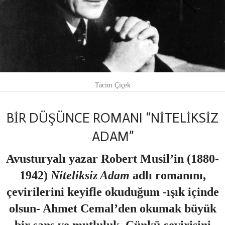
Tacim Çiçek
BİR DÜŞÜNCE ROMANI “NİTELİKSİZ
ADAM”
Avusturyalı yazar Robert Musil’in (1880-
1942)
Niteliksiz Adam
adlı romanını,
çevirilerini keyifle okuduğum -ışık içinde
olsun- Ahmet Cemal’den okumak büyük