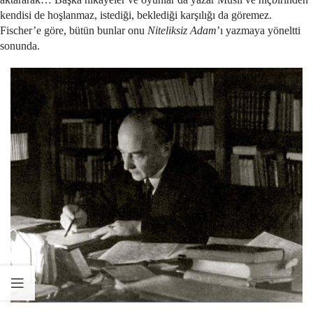
kendisi de hoşlanmaz, istediği, beklediği karşılığı da göremez.
Fischer’e göre, bütün bunlar onu
Niteliksiz Adam
’ı yazmaya yöneltti
sonunda.