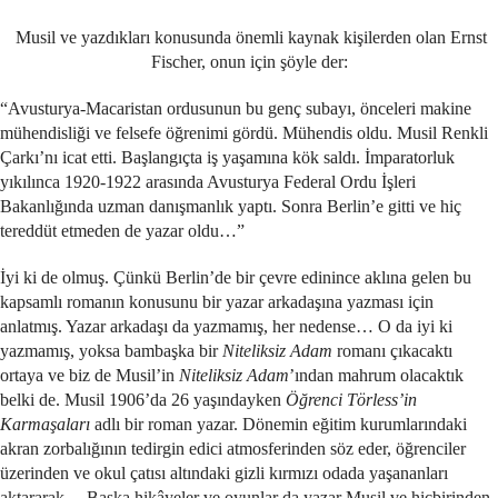
Musil ve yazdıkları konusunda önemli kaynak kişilerden olan Ernst
Fischer, onun için şöyle der:
“Avusturya-Macaristan ordusunun bu genç subayı, önceleri makine
mühendisliği ve felsefe öğrenimi gördü. Mühendis oldu. Musil Renkli
Çarkı’nı icat etti. Başlangıçta iş yaşamına kök saldı. İmparatorluk
yıkılınca 1920-1922 arasında Avusturya Federal Ordu İşleri
Bakanlığında uzman danışmanlık yaptı. Sonra Berlin’e gitti ve hiç
tereddüt etmeden de yazar oldu…”
İyi ki de olmuş. Çünkü Berlin’de bir çevre edinince aklına gelen bu
kapsamlı romanın konusunu bir yazar arkadaşına yazması için
anlatmış. Yazar arkadaşı da yazmamış, her nedense… O da iyi ki
yazmamış, yoksa bambaşka bir
Niteliksiz Adam
romanı çıkacaktı
ortaya ve biz de Musil’in
Niteliksiz Adam
’ından mahrum olacaktık
belki de. Musil 1906’da 26 yaşındayken
Öğrenci Törless’in
Karmaşaları
adlı bir roman yazar. Dönemin eğitim kurumlarındaki
akran zorbalığının tedirgin edici atmosferinden söz eder, öğrenciler
üzerinden ve okul çatısı altındaki gizli kırmızı odada yaşananları
aktararak… Başka hikâyeler ve oyunlar da yazar Musil ve hiçbirinden