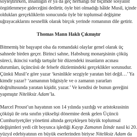
söyleştirirken, insanlığın er ya da geç herhangi bir biçimde sosyalist
örgütlenmeye gideceğini dedirtir, öyle biri olmadığı hâlde Musil, içinde
oldukları gerçekliklerin sonucunda öyle bir toplumsal değişime
uğrayacaklarını nesnellik olarak birçok yerinde romanının dile getirir.
Thomas Mann Haklı Çıkmıştır
Bitmemiş bir başyapıt olsa da romandaki olaylar genel olarak üç
sahnede birden geçer. Birinci sahne, Habsburg monarşisinin çöküş
süreci, ikincisi varlığı tartışılır bir düzendeki insanların acınası
durumları, üçüncüsü de felsefe düzlemindeki gerçeklikler sorunudur.
Çünkü Musil’e göre yazar ‘kesinlikle sezgiyle yaratan biri değil…’ Ya
kimdir yazar? ‘zamanının bilgisiyle ve o zamanın yararları
doğrultusunda yaratan kişidir, yazar.’ Ve kendisi de bunun gereğini
yapmıştır
Niteliksiz Adam
’la.
Marcel Proust’un hayatının son 14 yılında yazdığı ve aristokrasinin
çöküşü ile orta sınıfın yükselişi dönemine denk gelen Üçüncü
Cumhuriyetçiler yönetimi altında gerçekleşen büyük toplumsal
değişimleri yedi cilt boyunca işlediği
Kayıp Zamanın İzinde
nasıl ki 20.
yüzyıl edebiyatının en büyük eserlerinden biriyse
Niteliksiz Adam
da