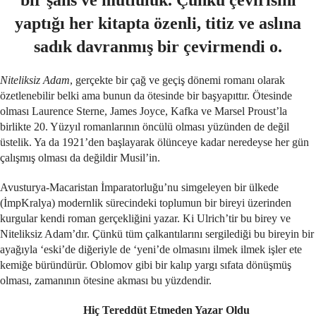
bir şans ve mutluluk. Çünkü çevirisini
yaptığı her kitapta özenli, titiz ve aslına
sadık davranmış bir çevirmendi o.
Niteliksiz Adam
, gerçekte bir çağ ve geçiş dönemi romanı olarak
özetlenebilir belki ama bunun da ötesinde bir başyapıttır. Ötesinde
olması Laurence Sterne, James Joyce, Kafka ve Marsel Proust’la
birlikte 20. Yüzyıl romanlarının öncülü olması yüzünden de değil
üstelik. Ya da 1921’den başlayarak ölünceye kadar neredeyse her gün
çalışmış olması da değildir Musil’in.
Avusturya-Macaristan İmparatorluğu’nu simgeleyen bir ülkede
(İmpKralya) modernlik sürecindeki toplumun bir bireyi üzerinden
kurgular kendi roman gerçekliğini yazar. Ki Ulrich’tir bu birey ve
Niteliksiz Adam’dır. Çünkü tüm çalkantılarını sergilediği bu bireyin bir
ayağıyla ‘eski’de diğeriyle de ‘yeni’de olmasını ilmek ilmek işler ete
kemiğe büründürür. Oblomov gibi bir kalıp yargı sıfata dönüşmüş
olması, zamanının ötesine akması bu yüzdendir.
Hiç Tereddüt Etmeden Yazar Oldu