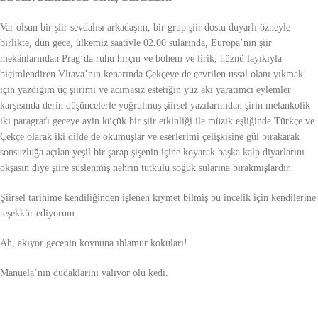
Var olsun bir şiir sevdalısı arkadaşım, bir grup şiir dostu duyarlı özneyle
birlikte, dün gece, ülkemiz saatiyle 02.00 sularında, Europa’nın şiir
mekânlarından Prag’da ruhu hırçın ve bohem ve lirik, hüznü layıkıyla
biçimlendiren Vltava’nın kenarında Çekçeye de çevrilen ussal olanı yıkmak
için yazdığım üç şiirimi ve acımasız estetiğin yüz akı yaratımcı eylemler
karşısında derin düşüncelerle yoğrulmuş şiirsel yazılarımdan şirin melankolik
iki paragrafı geceye ayin küçük bir şiir etkinliği ile müzik eşliğinde Türkçe ve
Çekçe olarak iki dilde de okumuşlar ve eserlerimi çelişkisine gül bırakarak
sonsuzluğa açılan yeşil bir şarap şişenin içine koyarak başka kalp diyarlarını
okşasın diye şiire süslenmiş nehrin tutkulu soğuk sularına bırakmışlardır.
Şiirsel tarihime kendiliğinden işlenen kıymet bilmiş bu incelik için kendilerine
teşekkür ediyorum.
Ah, akıyor gecenin koynuna ıhlamur kokuları!
Manuela’nın dudaklarını yalıyor ölü kedi.