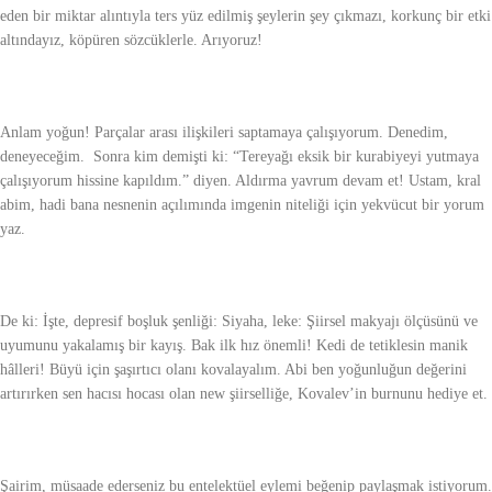
eden bir miktar alıntıyla ters yüz edilmiş şeylerin şey çıkmazı, korkunç bir etki
altındayız, köpüren sözcüklerle. Arıyoruz!
Anlam yoğun! Parçalar arası ilişkileri saptamaya çalışıyorum. Denedim,
deneyeceğim. Sonra kim demişti ki: “Tereyağı eksik bir kurabiyeyi yutmaya
çalışıyorum hissine kapıldım.” diyen. Aldırma yavrum devam et! Ustam, kral
abim, hadi bana nesnenin açılımında imgenin niteliği için yekvücut bir yorum
yaz.
De ki: İşte, depresif boşluk şenliği: Siyaha, leke: Şiirsel makyajı ölçüsünü ve
uyumunu yakalamış bir kayış. Bak ilk hız önemli! Kedi de tetiklesin manik
hâlleri! Büyü için şaşırtıcı olanı kovalayalım. Abi ben yoğunluğun değerini
artırırken sen hacısı hocası olan new şiirselliğe, Kovalev’in burnunu hediye et.
Şairim, müsaade ederseniz bu entelektüel eylemi beğenip paylaşmak istiyorum.