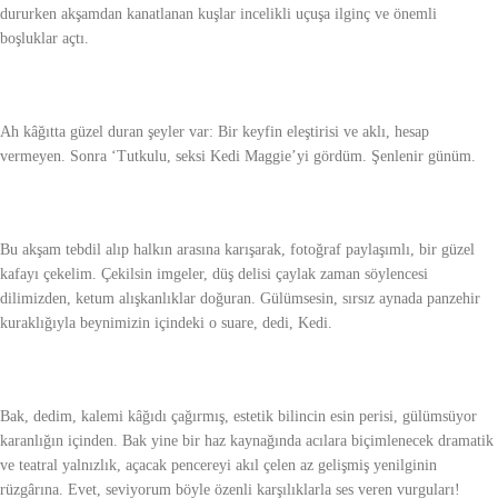
dururken akşamdan kanatlanan kuşlar incelikli uçuşa ilginç ve önemli
boşluklar açtı.
Ah kâğıtta güzel duran şeyler var: Bir keyfin eleştirisi ve aklı, hesap
vermeyen. Sonra ‘Tutkulu, seksi Kedi Maggie’yi gördüm. Şenlenir günüm.
Bu akşam tebdil alıp halkın arasına karışarak, fotoğraf paylaşımlı, bir güzel
kafayı çekelim. Çekilsin imgeler, düş delisi çaylak zaman söylencesi
dilimizden, ketum alışkanlıklar doğuran. Gülümsesin, sırsız aynada panzehir
kuraklığıyla beynimizin içindeki o suare, dedi, Kedi.
Bak, dedim, kalemi kâğıdı çağırmış, estetik bilincin esin perisi, gülümsüyor
karanlığın içinden. Bak yine bir haz kaynağında acılara biçimlenecek dramatik
ve teatral yalnızlık, açacak pencereyi akıl çelen az gelişmiş yenilginin
rüzgârına. Evet, seviyorum böyle özenli karşılıklarla ses veren vurguları!