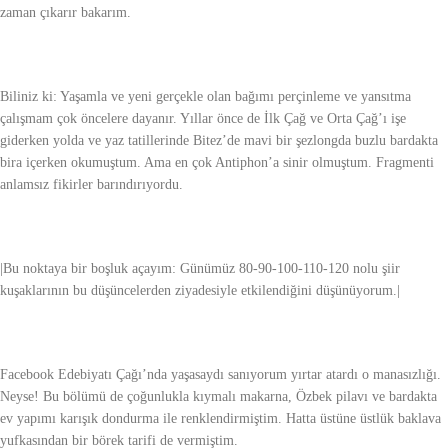
zaman çıkarır bakarım.
Biliniz ki: Yaşamla ve yeni gerçekle olan bağımı perçinleme ve yansıtma
çalışmam çok öncelere dayanır. Yıllar önce de İlk Çağ ve Orta Çağ’ı işe
giderken yolda ve yaz tatillerinde Bitez’de mavi bir şezlongda buzlu bardakta
bira içerken okumuştum. Ama en çok Antiphon’a sinir olmuştum. Fragmenti
anlamsız fikirler barındırıyordu.
|Bu noktaya bir boşluk açayım: Günümüz 80-90-100-110-120 nolu şiir
kuşaklarının bu düşüncelerden ziyadesiyle etkilendiğini düşünüyorum.|
Facebook Edebiyatı Çağı’nda yaşasaydı sanıyorum yırtar atardı o manasızlığı.
Neyse! Bu bölümü de çoğunlukla kıymalı makarna, Özbek pilavı ve bardakta
ev yapımı karışık dondurma ile renklendirmiştim. Hatta üstüne üstlük baklava
yufkasından bir börek tarifi de vermiştim.