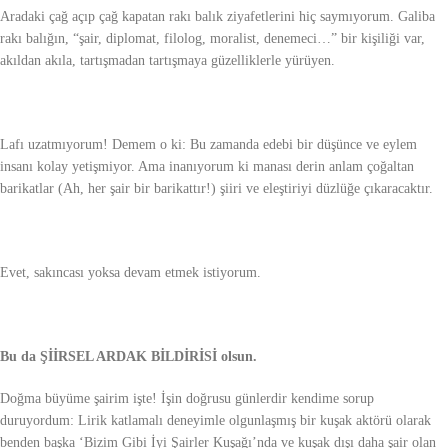
Aradaki çağ açıp çağ kapatan rakı balık ziyafetlerini hiç saymıyorum. Galiba
rakı balığın, “şair, diplomat, filolog, moralist, denemeci…” bir kişiliği var,
akıldan akıla, tartışmadan tartışmaya güzelliklerle yürüyen.
Lafı uzatmıyorum! Demem o ki: Bu zamanda edebi bir düşünce ve eylem
insanı kolay yetişmiyor. Ama inanıyorum ki manası derin anlam çoğaltan
barikatlar (Ah, her şair bir barikattır!) şiiri ve eleştiriyi düzlüğe çıkaracaktır.
Evet, sakıncası yoksa devam etmek istiyorum.
Bu da ŞİİRSEL ARDAK BİLDİRİSİ olsun.
Doğma büyüme şairim işte! İşin doğrusu günlerdir kendime sorup
duruyordum: Lirik katlamalı deneyimle olgunlaşmış bir kuşak aktörü olarak
benden başka ‘Bizim Gibi İyi Şairler Kuşağı’nda ve kuşak dışı daha şair olan