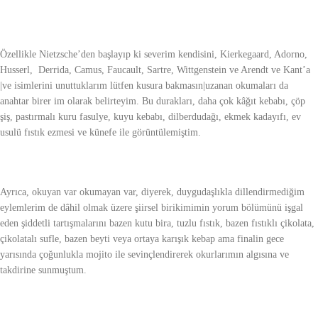
Özellikle Nietzsche’den başlayıp ki severim kendisini, Kierkegaard, Adorno,
Husserl, Derrida, Camus, Faucault, Sartre, Wittgenstein ve Arendt ve Kant’a
|ve isimlerini unuttuklarım lütfen kusura bakmasın|uzanan okumaları da
anahtar birer im olarak belirteyim. Bu durakları, daha çok kâğıt kebabı, çöp
şiş, pastırmalı kuru fasulye, kuyu kebabı, dilberdudağı, ekmek kadayıfı, ev
usulü fıstık ezmesi ve künefe ile görüntülemiştim.
Ayrıca, okuyan var okumayan var, diyerek, duygudaşlıkla dillendirmediğim
eylemlerim de dâhil olmak üzere şiirsel birikimimin yorum bölümünü işgal
eden şiddetli tartışmalarını bazen kutu bira, tuzlu fıstık, bazen fıstıklı çikolata,
çikolatalı sufle, bazen beyti veya ortaya karışık kebap ama finalin gece
yarısında çoğunlukla mojito ile sevinçlendirerek okurlarımın algısına ve
takdirine sunmuştum.