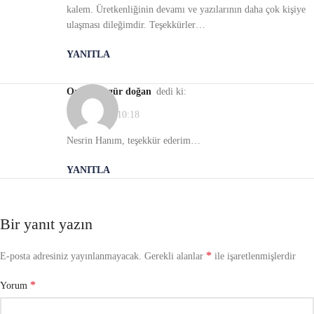
kalem. Üretkenliğinin devamı ve yazılarının daha çok kişiye
ulaşması dileğimdir. Teşekkürler…
YANITLA
oresay özgür doğan
dedi ki:
10/12/2020, 10:18
Nesrin Hanım, teşekkür ederim…
YANITLA
Bir yanıt yazın
*
E-posta adresiniz yayınlanmayacak.
Gerekli alanlar
ile işaretlenmişlerdir
*
Yorum