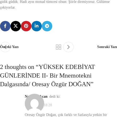
gidik güdük. Hadi ayın monad tümcesi olsun: Şiirle direniyoruz. Gülümse
çekiyorlar.
Önceki Yazı
Sonraki Yazı
2 thoughts on “
YÜKSEK EDEBİYAT
GÜNLERİNDE II- Bir Mnemotekni
Dalgasında/ Oresay Özgür DOĞAN
”
Nesrin Pekcan
dedi ki:
09/12/2020, 18:28
Oresay Özgür Doğan, çok farklı ve fazlasıyla yetkin bir