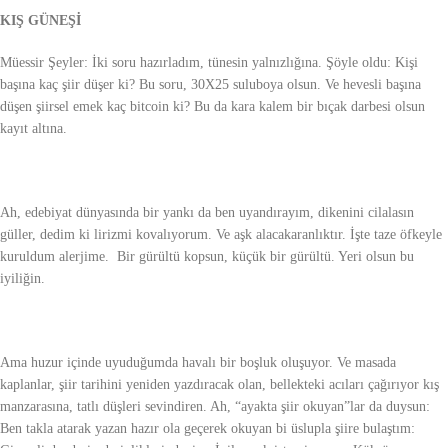
KIŞ GÜNEŞİ
Müessir Şeyler: İki soru hazırladım, tünesin yalnızlığına. Şöyle oldu: Kişi
başına kaç şiir düşer ki? Bu soru, 30X25 suluboya olsun. Ve hevesli başına
düşen şiirsel emek kaç bitcoin ki? Bu da kara kalem bir bıçak darbesi olsun
kayıt altına.
Ah, edebiyat dünyasında bir yankı da ben uyandırayım, dikenini cilalasın
güller, dedim ki lirizmi kovalıyorum. Ve aşk alacakaranlıktır. İşte taze öfkeyle
kuruldum alerjime. Bir gürültü kopsun, küçük bir gürültü. Yeri olsun bu
iyiliğin.
Ama huzur içinde uyuduğumda havalı bir boşluk oluşuyor. Ve masada
kaplanlar, şiir tarihini yeniden yazdıracak olan, bellekteki acıları çağırıyor kış
manzarasına, tatlı düşleri sevindiren. Ah, “ayakta şiir okuyan”lar da duysun:
Ben takla atarak yazan hazır ola geçerek okuyan bi üslupla şiire bulaştım: