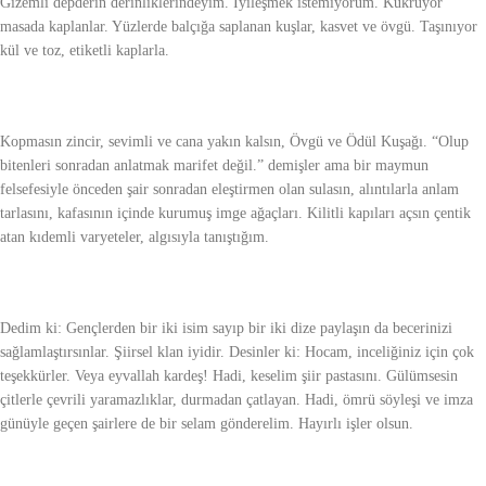
Gizemli depderin derinliklerindeyim. İyileşmek istemiyorum. Kükrüyor
masada kaplanlar. Yüzlerde balçığa saplanan kuşlar, kasvet ve övgü. Taşınıyor
kül ve toz, etiketli kaplarla.
Kopmasın zincir, sevimli ve cana yakın kalsın, Övgü ve Ödül Kuşağı. “Olup
bitenleri sonradan anlatmak marifet değil.” demişler ama bir maymun
felsefesiyle önceden şair sonradan eleştirmen olan sulasın, alıntılarla anlam
tarlasını, kafasının içinde kurumuş imge ağaçları. Kilitli kapıları açsın çentik
atan kıdemli varyeteler, algısıyla tanıştığım.
Dedim ki: Gençlerden bir iki isim sayıp bir iki dize paylaşın da becerinizi
sağlamlaştırsınlar. Şiirsel klan iyidir. Desinler ki: Hocam, inceliğiniz için çok
teşekkürler. Veya eyvallah kardeş! Hadi, keselim şiir pastasını. Gülümsesin
çitlerle çevrili yaramazlıklar, durmadan çatlayan. Hadi, ömrü söyleşi ve imza
günüyle geçen şairlere de bir selam gönderelim. Hayırlı işler olsun.