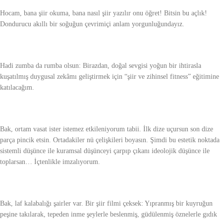
Hocam, bana şiir okuma, bana nasıl şiir yazılır onu öğret! Bitsin bu açlık!
Dondurucu akıllı bir soğuğun çevrimiçi anlam yorgunluğundayız.
Hadi zumba da rumba olsun: Birazdan, doğal sevgisi yoğun bir ihtirasla
kuşatılmış duygusal zekâmı geliştirmek için “şiir ve zihinsel fitness” eğitimine
katılacağım.
Bak, ortam vasat ister istemez etkileniyorum tabii. İlk dize uçursun son dize
parça pincik etsin. Ortadakiler nü çelişkileri boyasın. Şimdi bu estetik noktada
sistemli düşünce ile kuramsal düşünceyi çarpıp çıkanı ideolojik düşünce ile
toplarsan… İçtenlikle imzalıyorum.
Bak, laf kalabalığı şairler var. Bir şiir filmi çeksek: Yıpranmış bir kuyruğun
peşine takılarak, tepeden inme şeylerle beslenmiş, güdülenmiş öznelerle gıdık