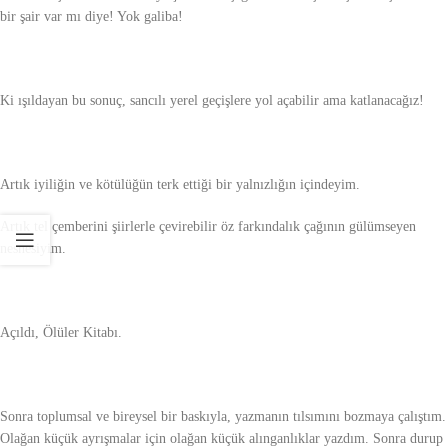
bir şair var mı diye! Yok galiba!
Ki ışıldayan bu sonuç, sancılı yerel geçişlere yol açabilir ama katlanacağız!
Artık iyiliğin ve kötülüğün terk ettiği bir yalnızlığın içindeyim.
Artık tel çemberini şiirlerle çevirebilir öz farkındalık çağının gülümseyen
nesnesiyim.
Açıldı, Ölüler Kitabı.
Sonra toplumsal ve bireysel bir baskıyla, yazmanın tılsımını bozmaya çalıştım.
Olağan küçük ayrışmalar için olağan küçük alınganlıklar yazdım. Sonra durup