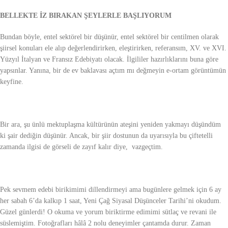
BELLEKTE İZ BIRAKAN ŞEYLERLE BAŞLIYORUM
Bundan böyle, entel sektörel bir düşünür, entel sektörel bir centilmen olarak
şiirsel konuları ele alıp değerlendirirken, eleştirirken, referansım, XV. ve XVI.
Yüzyıl İtalyan ve Fransız Edebiyatı olacak. İlgililer hazırlıklarını buna göre
yapsınlar. Yanına, bir de ev baklavası açtım mı değmeyin e-ortam görüntümün
keyfine.
Bir ara, şu ünlü mektuplaşma kültürünün ateşini yeniden yakmayı düşündüm
ki şair dediğin düşünür. Ancak, bir şiir dostunun da uyarısıyla bu çiftetelli
zamanda ilgisi de görseli de zayıf kalır diye, vazgeçtim.
Pek sevmem edebi birikimimi dillendirmeyi ama bugünlere gelmek için 6 ay
her sabah 6’da kalkıp 1 saat, Yeni Çağ Siyasal Düşünceler Tarihi’ni okudum.
Güzel günlerdi! O okuma ve yorum biriktirme edimimi sütlaç ve revani ile
süslemiştim. Fotoğrafları hâlâ 2 nolu deneyimler çantamda durur. Zaman