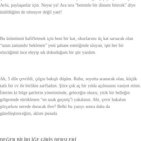
Avlu, paylaşanlar için. Neyse ya! Ara sıra “benimle bir dönem bitecek” diye
üzüldüğüm de olmuyor değil yani!
Bu üzüntümü hafifletmek için beni bir kat, okurlarımı üç kat sarsacak olan
“uzun zamandır beklenen” yeni şahane estetiğinde uluyan, işte her bir
sözcüğünü ince eleyip sık dokuduğum bir şiir yazdım.
Ah, 5 dile çevrildi, çılgın bakışlı düşüm. Ruhu, soyutta aranacak olan, küçük
tatlı bir cv ile birlikte zarfladım. Şiire çok aç bir yılda açılmasını vasiyet ettim.
İsterim ki bilge şairlerin yönetiminde, geleceğin okuru, yitik bir belleğin
gölgesinde sürüklenen “en uzak geçmiş”i yakalasın. Abi, çevir bakalım
şiirçarkını nerede duracak ibre? Belki bu yazıyı sonra daha da
güzelleştireceğim, aklım pusuda.
DEĞER BİLİRLİĞE GİRİŞ DERSLERİ