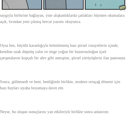
Yaşam için küçük çareler arayan ceza paspası örücüsü ve renk büyücüsü
sevgilim: Sen yaramaz bir çocuksun dedi, zamansal ve mekânsal çıkarları sevgi
saygıyla birbirine bağlayan, yine alışkanlıklarda çatlakları büyüten okumalara
açık, fırından yeni çıkmış hercai yazımı okuyunca.
Oysa ben, büyülü karanlığıyla betimlenmiş bazı şiirsel cinayetlerin içinde,
kendine uzak düşmüş yalın ve imge yoğun bir huzursuzluğun içsel
çatışmalarını kopçalı bir alev gibi asmıştım, şiirsel yürüyüşlerin ilan panosuna.
Sonra, gülümsedi ve beni, benliğimle birlikte, modern ortaçağ dönemi için
bazı huyları siyaha boyamaya davet etti.
Neyse, bu oluşun sonuçlarını yan etkileriyle birlikte sonra anlatırım.