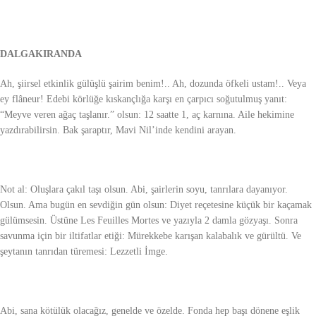
DALGAKIRANDA
Ah, şiirsel etkinlik gülüşlü şairim benim!.. Ah, dozunda öfkeli ustam!.. Veya
ey flâneur! Edebi körlüğe kıskançlığa karşı en çarpıcı soğutulmuş yanıt:
“Meyve veren ağaç taşlanır.” olsun: 12 saatte 1, aç karnına. Aile hekimine
yazdırabilirsin. Bak şaraptır, Mavi Nil’inde kendini arayan.
Not al: Oluşlara çakıl taşı olsun. Abi, şairlerin soyu, tanrılara dayanıyor.
Olsun. Ama bugün en sevdiğin gün olsun: Diyet reçetesine küçük bir kaçamak
gülümsesin. Üstüne Les Feuilles Mortes ve yazıyla 2 damla gözyaşı. Sonra
savunma için bir iltifatlar etiği: Mürekkebe karışan kalabalık ve gürültü. Ve
şeytanın tanrıdan türemesi: Lezzetli İmge.
Abi, sana kötülük olacağız, genelde ve özelde. Fonda hep başı dönene eşlik