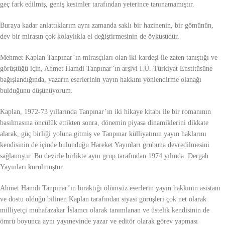
geç fark edilmiş, geniş kesimler tarafından yeterince tanınamamıştır.
Buraya kadar anlattıklarım aynı zamanda saklı bir hazinenin, bir gömünün,
dev bir mirasın çok kolaylıkla el değiştirmesinin de öyküsüdür.
Mehmet Kaplan Tanpınar’ın mirasçıları olan iki kardeşi ile zaten tanıştığı ve
görüştüğü için, Ahmet Hamdi Tanpınar’ın arşivi İ.Ü. Türkiyat Enstitüsüne
bağışlandığında, yazarın eserlerinin yayın hakkını yönlendirme olanağı
bulduğunu düşünüyorum.
Kaplan, 1972-73 yıllarında Tanpınar’ın iki hikaye kitabı ile bir romanının
basılmasına öncülük ettikten sonra, dönemin piyasa dinamiklerini dikkate
alarak, güç birliği yoluna gitmiş ve Tanpınar külliyatının yayın haklarını
kendisinin de içinde bulunduğu Hareket Yayınları grubuna devredilmesini
sağlamıştır. Bu devirle birlikte aynı grup tarafından 1974 yılında Dergah
Yayınları kurulmuştur.
Ahmet Hamdi Tanpınar’ın bıraktığı ölümsüz eserlerin yayın hakkının asistanı
ve dostu olduğu bilinen Kaplan tarafından siyasi görüşleri çok net olarak
milliyetçi muhafazakar İslamcı olarak tanımlanan ve üstelik kendisinin de
ömrü boyunca aynı yayınevinde yazar ve editör olarak görev yapması