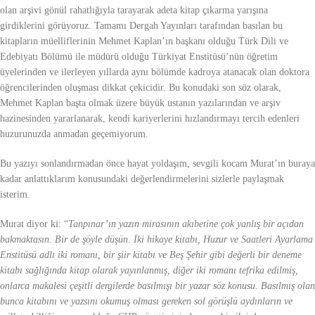
olan arşivi gönül rahatlığıyla tarayarak adeta kitap çıkarma yarışına
girdiklerini görüyoruz. Tamamı Dergah Yayınları tarafından basılan bu
kitapların müelliflerinin Mehmet Kaplan’ın başkanı olduğu Türk Dili ve
Edebiyatı Bölümü ile müdürü olduğu Türkiyat Enstitüsü’nün öğretim
üyelerinden ve ilerleyen yıllarda aynı bölümde kadroya atanacak olan doktora
öğrencilerinden oluşması dikkat çekicidir. Bu konudaki son söz olarak,
Mehmet Kaplan başta olmak üzere büyük ustanın yazılarından ve arşiv
hazinesinden yararlanarak, kendi kariyerlerini hızlandırmayı tercih edenleri
huzurunuzda anmadan geçemiyorum.
Bu yazıyı sonlandırmadan önce hayat yoldaşım, sevgili kocam Murat’ın buraya
kadar anlattıklarım konusundaki değerlendirmelerini sizlerle paylaşmak
isterim.
Murat diyor ki: “
Tanpınar’ın yazın mirasının akıbetine çok yanlış bir açıdan
bakmaktasın. Bir de şöyle düşün. İki hikaye kitabı, Huzur ve Saatleri Ayarlama
Enstitüsü adlı iki romanı, bir şiir kitabı ve Beş Şehir gibi değerli bir deneme
kitabı sağlığında kitap olarak yayınlanmış, diğer iki romanı tefrika edilmiş,
onlarca makalesi çeşitli dergilerde basılmışı bir yazar söz konusu. Basılmış olan
bunca kitabını ve yazsını okumuş olması gereken sol görüşlü aydınların ve