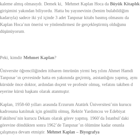
kaleme almış olmasıydı. Demek ki, Mehmet Kaplan Hoca da
Büyük Kitaplık
girişimini yakından biliyordu. Hatta bu yayınevinin (benim bulabildiğim
kadarıyla) sadece iki yıl içinde 3 adet Tanpınar kitabı basmış olmasını da
Kaplan Hoca’nın önerisi ve yönlendirmesi ile gerçekleştirmiş olduğunu
düşünüyorum.
Peki, kimdir
Mehmet Kaplan
?
Üniversite öğrenciliğinden itibaren ömrünün yirmi beş yılını Ahmet Hamdi
Tanpınar’ın çevresinde hatta en yakınında geçirmiş, asistanlığını yapmış, aynı
kürsüde önce doktor, ardından doçent ve profesör olmuş, vefatını takiben d
eyerine kürsü başkanı olarak atanmıştır.
Kaplan, 1958-60 yılları arasında Erzurum Atatürk Üniversitesi’nin kurucu
kadrosuna katılmak için gönüllü olmuş, Rektör Yardımcısı ve Edebiyat
Fakültesi’nin kurucu Dekanı olarak görev yapmış. 1960’da İstanbul’daki
görevine döndükten sonra 1962’de Tanpınar’ın ölümüne kadar onunla
çalışmaya devam etmiştir.
Mehmet Kaplan – Biyografya