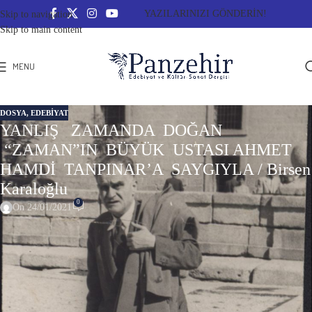
YAZILARINIZI GÖNDERİN!
Skip to navigation
Skip to main content
MENU
DOSYA
,
EDEBİYAT
YANLIŞ ZAMANDA DOĞAN
“ZAMAN”IN BÜYÜK USTASI AHMET
HAMDİ TANPINAR’A SAYGIYLA / Birsen
Karaloğlu
0
On 24/01/2021
Tanpınar’ın Yazınsal Mirası-I
24 Ocak 2021
Sizlere okuduğum romanlardan izlenimler paylaşırken veya yazar tanıtımı
yaparken daha önce hiç deneyimlemediğim duygularla dopdoluyum bugün.