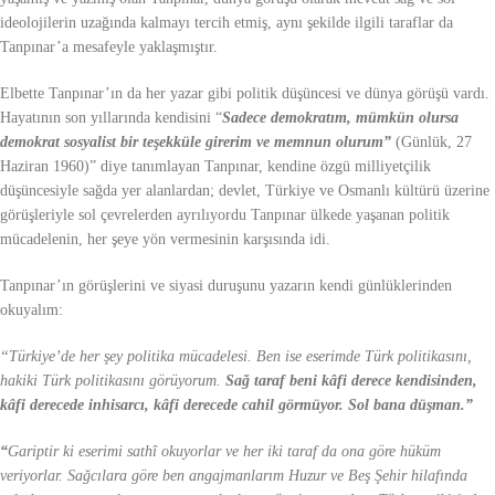
ideolojilerin uzağında kalmayı tercih etmiş, aynı şekilde ilgili taraflar da
Tanpınar’a mesafeyle yaklaşmıştır.
Elbette Tanpınar’ın da her yazar gibi politik düşüncesi ve dünya görüşü vardı.
Hayatının son yıllarında kendisini “
Sadece demokratım, mümkün olursa
demokrat sosyalist bir teşekküle girerim ve memnun olurum”
(Günlük, 27
Haziran 1960)” diye tanımlayan Tanpınar, kendine özgü milliyetçilik
düşüncesiyle sağda yer alanlardan; devlet, Türkiye ve Osmanlı kültürü üzerine
görüşleriyle sol çevrelerden ayrılıyordu Tanpınar ülkede yaşanan politik
mücadelenin, her şeye yön vermesinin karşısında idi.
Tanpınar’ın görüşlerini ve siyasi duruşunu yazarın kendi günlüklerinden
okuyalım:
“Türkiye’de her şey politika mücadelesi. Ben ise eserimde Türk politikasını,
hakiki Türk politikasını görüyorum.
Sağ taraf beni kâfi derece kendisinden,
kâfi derecede inhisarcı, kâfi derecede cahil görmüyor. Sol bana düşman.”
“
Gariptir ki eserimi sathî okuyorlar ve her iki taraf da ona göre hüküm
veriyorlar. Sağcılara göre ben angajmanlarım Huzur ve Beş Şehir hilafında