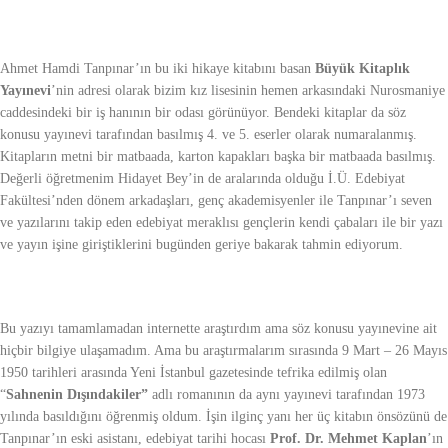
Ahmet Hamdi Tanpınar’ın bu iki hikaye kitabını basan
Büyük Kitaplık
Yayınevi
’nin adresi olarak bizim kız lisesinin hemen arkasındaki Nurosmaniye
caddesindeki bir iş hanının bir odası görünüyor. Bendeki kitaplar da söz
konusu yayınevi tarafından basılmış 4. ve 5. eserler olarak numaralanmış.
Kitapların metni bir matbaada, karton kapakları başka bir matbaada basılmış.
Değerli öğretmenim Hidayet Bey’in de aralarında olduğu İ.Ü. Edebiyat
Fakültesi’nden dönem arkadaşları, genç akademisyenler ile Tanpınar’ı seven
ve yazılarını takip eden edebiyat meraklısı gençlerin kendi çabaları ile bir yazı
ve yayın işine giriştiklerini bugünden geriye bakarak tahmin ediyorum.
Bu yazıyı tamamlamadan internette araştırdım ama söz konusu yayınevine ait
hiçbir bilgiye ulaşamadım. Ama bu araştırmalarım sırasında 9 Mart – 26 Mayıs
1950 tarihleri arasında Yeni İstanbul gazetesinde tefrika edilmiş olan
“
Sahnenin Dışındakiler”
adlı romanının da aynı yayınevi tarafından 1973
yılında basıldığını öğrenmiş oldum. İşin ilginç yanı her üç kitabın önsözünü de
Tanpınar’ın eski asistanı, edebiyat tarihi hocası
Prof. Dr. Mehmet Kaplan
’ın