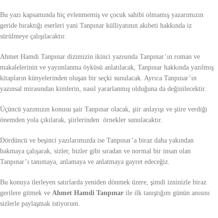
Bu yazı kapsamında hiç evlenmemiş ve çocuk sahibi olmamış yazarımızın
geride bıraktığı eserleri yani Tanpınar külliyatının akıbeti hakkında iz
sürülmeye çalışılacaktır.
Ahmet Hamdi Tanpınar dizimizin ikinci yazısında Tanpınar’ın roman ve
makalelerinin ve yayımlanma öyküsü anlatılacak, Tanpınar hakkında yazılmış
kitapların künyelerinden oluşan bir seçki sunulacak. Ayrıca Tanpınar’ın
yazınsal mirasından kimlerin, nasıl yararlanmış olduğuna da değinilecektir.
Üçüncü yazımızın konusu şair Tanpınar olacak, şiir anlayışı ve şiire verdiği
önemden yola çıkılarak, şiirlerinden örnekler sunulacaktır.
Dördüncü ve beşinci yazılarımızda ise Tanpınar’a biraz daha yakından
bakmaya çalışarak, sizler, bizler gibi sıradan ve normal bir insan olan
Tanpınar’ı tanımaya, anlamaya ve anlatmaya gayret edeceğiz.
Bu konuya ilerleyen satırlarda yeniden dönmek üzere, şimdi izninizle biraz
gerilere gitmek ve
Ahmet Hamdi Tanpınar
ile ilk tanıştığım günün anısını
sizlerle paylaşmak istiyorum.