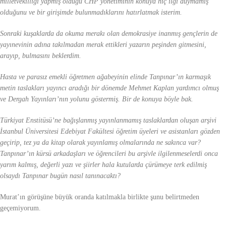
milletvekilliği yapmış olduğu CHP yönetiminin konuya hiç ilgi duymamış
olduğunu ve bir girişimde bulunmadıklarını hatırlatmak isterim.
Sonraki kuşaklarda da okuma merakı olan demokrasiye inanmış gençlerin de
yayınevinin adına takılmadan merak ettikleri yazarın peşinden gitmesini,
arayıp, bulmasını beklerdim.
Hasta ve parasız emekli öğretmen ağabeyinin elinde Tanpınar’ın karmaşık
metin taslakları yayıncı aradığı bir dönemde Mehmet Kaplan yardımcı olmuş
ve Dergah Yayınları’nın yolunu göstermiş. Bir de konuya böyle bak.
Türkiyat Enstitüsü’ne bağışlanmış yayınlanmamış taslaklardan oluşan arşivi
İstanbul Üniversitesi Edebiyat Fakültesi öğretim üyeleri ve asistanları gözden
geçirip, tez ya da kitap olarak yayınlamış olmalarında ne sakınca var?
Tanpınar’ın kürsü arkadaşları ve öğrencileri bu arşivle ilgilenmeselerdi onca
yarım kalmış, değerli yazı ve şiirler hala kutularda çürümeye terk edilmiş
olsaydı Tanpınar bugün nasıl tanınacaktı?
Murat’ın görüşüne büyük oranda katılmakla birlikte şunu belirtmeden
geçemiyorum.