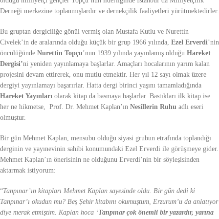
olduğu milliyetçi gençler Topçu’nun liderliğinde İstanbul’da Milliyetçilik
Derneği merkezine toplanmışlardır ve dernekçilik faaliyetleri yürütmektedirler.
Bu gruptan dergiciliğe gönül vermiş olan Mustafa Kutlu ve Nurettin
Civelek’in de aralarında olduğu küçük bir grup 1966 yılında,
Ezel Erverdi
’nin
öncülüğünde
Nurettin Topçu
’nun 1939 yılında yayınlamış olduğu
Hareket
Dergisi’
ni yeniden yayınlamaya başlarlar. Amaçları hocalarının yarım kalan
projesini devam ettirerek, onu mutlu etmektir. Her yıl 12 sayı olmak üzere
dergiyi yayınlamayı başarırlar. Hatta dergi birinci yaşını tamamladığında
Hareket Yayınları
olarak kitap da basmaya başlarlar. Bastıkları ilk kitap ise
her ne hikmetse, Prof. Dr. Mehmet Kaplan’ın
Nesillerin Ruhu
adlı eseri
olmuştur.
Bir gün Mehmet Kaplan, mensubu olduğu siyasi grubun etrafında toplandığı
derginin ve yayınevinin sahibi konumundaki Ezel Erverdi ile görüşmeye gider.
Mehmet Kaplan’ın önerisinin ne olduğunu Erverdi’nin bir söyleşisinden
aktarmak istiyorum:
“
Tanpınar’ın kitapları Mehmet Kaplan sayesinde oldu. Bir gün dedi ki
Tanpınar’ı okudun mu? Beş Şehir kitabını okumuştum, Erzurum’u da anlatıyor
diye merak etmiştim. Kaplan hoca ‘
Tanpınar çok önemli bir yazardır, yarına