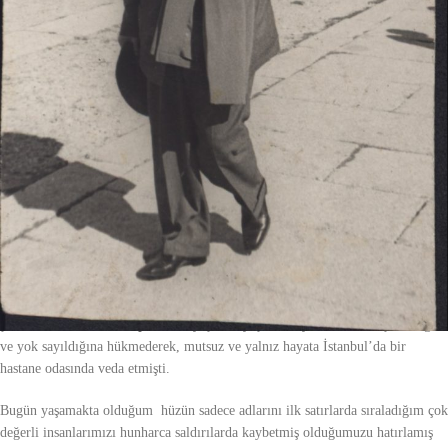
Yıllardır bizim topraklarda takvimler
24 Ocak
gününü gösterdiğinde hep bir
acı çöreklenir yüreklerde. Bir hüzün kaplar gönülleri.
24 Ocakların en bilenenleri 1993’de Uğur Mumcu ile 2001’de Gaffar Okan
cinayetlerinin bu günde işlenmiş olmasıdır. Hemen ardından akla 1980’de
dönemin Başbakanlık Müsteşarı Turgut Özal’ın hazırladığı acı reçetenin bir 24
Ocak günü açıklanmış olduğu gelir. Farklı yıllardaki 24 Ocak günlerinde
Zonguldak’ta bir maden faciası yaşanmış, İstanbul’da bir sinema çökmüş,
Moskova’da havaalanına terörist saldırı düzenlenmiş ve bu olayların her
birinde onlarca kişi ölmüştü. Şakir Eczacıbaşı, İsmail Cem, Mümtaz Sevinç ve
tarihi kişilik Winston Churchill de 24 Ocak günü aramızdan ayrılmıştı.
Bir başka yılda,
24 Ocak 1962
tarihinde ise edebiyat öğretmeni, edebiyat
tarihçisi, üniversitede uzun yıllar edebiyat tarihi ve estetik dersi veren yazar,
şair
Ahmet Hamdi Tanpınar
61 yaşında, yaşama doyamadan, anlaşılmadığına
ve yok sayıldığına hükmederek, mutsuz ve yalnız hayata İstanbul’da bir
hastane odasında veda etmişti.
Bugün yaşamakta olduğum hüzün sadece adlarını ilk satırlarda sıraladığım çok
değerli insanlarımızı hunharca saldırılarda kaybetmiş olduğumuzu hatırlamış