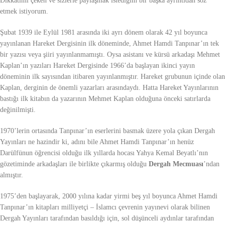
Dikkatimi çeken ve sizlerle paylaşmak istediğim bir başka ayrıntıdan söz
etmek istiyorum.
Şubat 1939 ile Eylül 1981 arasında iki ayrı dönem olarak 42 yıl boyunca
yayınlanan Hareket Dergisinin ilk döneminde, Ahmet Hamdi Tanpınar’ın tek
bir yazısı veya şiiri yayınlanmamıştı. Oysa asistanı ve kürsü arkadaşı Mehmet
Kaplan’ın yazıları Hareket Dergisinde 1966’da başlayan ikinci yayın
döneminin ilk sayısından itibaren yayınlanmıştır. Hareket grubunun içinde olan
Kaplan, derginin de önemli yazarları arasındaydı. Hatta Hareket Yayınlarının
bastığı ilk kitabın da yazarının Mehmet Kaplan olduğuna önceki satırlarda
değinilmişti.
1970’lerin ortasında Tanpınar’ın eserlerini basmak üzere yola çıkan Dergah
Yayınları ne hazindir ki, adını bile Ahmet Hamdi Tanpınar’ın henüz
Darülfünun öğrencisi olduğu ilk yıllarda hocası Yahya Kemal Beyatlı’nın
gözetiminde arkadaşları ile birlikte çıkarmış olduğu
Dergah Mecmuası
’ndan
almıştır.
1975’den başlayarak, 2000 yılına kadar yirmi beş yıl boyunca Ahmet Hamdi
Tanpınar’ın kitapları milliyetçi – İslamcı çevrenin yayınevi olarak bilinen
Dergah Yayınları tarafından basıldığı için, sol düşünceli aydınlar tarafından