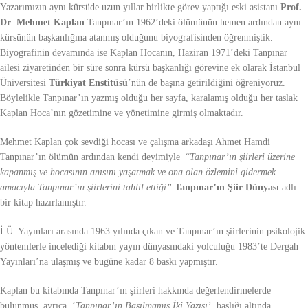
Yazarımızın aynı kürsüde uzun yıllar birlikte görev yaptığı eski asistanı
Prof.
Dr
.
Mehmet Kaplan
Tanpınar’ın 1962’deki ölümünün hemen ardından aynı
kürsünün başkanlığına atanmış olduğunu biyografisinden öğrenmiştik.
Biyografinin devamında ise Kaplan Hocanın, Haziran 1971’deki Tanpınar
ailesi ziyaretinden bir süre sonra kürsü başkanlığı görevine ek olarak İstanbul
Üniversitesi
Türkiyat Enstitüsü
’nün de başına getirildiğini öğreniyoruz.
Böylelikle Tanpınar’ın yazmış olduğu her sayfa, karalamış olduğu her taslak
Kaplan Hoca’nın gözetimine ve yönetimine girmiş olmaktadır.
Mehmet Kaplan çok sevdiği hocası ve çalışma arkadaşı Ahmet Hamdi
Tanpınar’ın ölümün ardından kendi deyimiyle “
Tanpınar’ın şiirleri üzerine
kapanmış ve hocasının anısını yaşatmak ve ona olan özlemini gidermek
amacıyla Tanpınar’ın şiirlerini tahlil ettiği”
Tanpınar’ın Şiir Dünyası
adlı
bir kitap hazırlamıştır.
İ.Ü. Yayınları arasında 1963 yılında çıkan ve Tanpınar’ın şiirlerinin psikolojik
yöntemlerle incelediği kitabın yayın dünyasındaki yolculuğu 1983’te Dergah
Yayınları’na ulaşmış ve bugüne kadar 8 baskı yapmıştır.
Kaplan bu kitabında Tanpınar’ın şiirleri hakkında değerlendirmelerde
bulunmuş, ayrıca ‘
Tanpınar’ın Basılmamış İki Yazısı’
başlığı altında