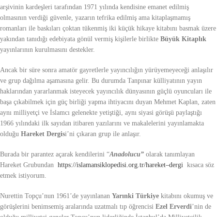
arşivinin kardeşleri tarafından 1971 yılında kendisine emanet edilmiş
olmasının verdiği güvenle, yazarın tefrika edilmiş ama kitaplaşmamış
romanları ile baskıları çoktan tükenmiş iki küçük hikaye kitabını basmak üzere
yakından tanıdığı edebiyata gönül vermiş kişilerle birlikte
Büyük Kitaplık
yayınlarının kurulmasını destekler.
Ancak bir süre sonra amatör gayretlerle yayıncılığın yürüyemeyeceği anlaşılır
ve grup dağılma aşamasına gelir. Bu durumda Tanpınar külliyatının yayın
haklarından yararlanmak isteyecek yayıncılık dünyasının güçlü oyuncuları ile
başa çıkabilmek için güç birliği yapma ihtiyacını duyan Mehmet Kaplan, zaten
aynı milliyetçi ve İslamcı gelenekte yetiştiği, aynı siyasi görüşü paylaştığı
1966 yılındaki ilk sayıdan itibaren yazılarını ve makalelerini yayınlamakta
olduğu
Hareket Dergis
i’ni çıkaran grup ile anlaşır.
Burada bir parantez açarak kendilerini “
Anadolucu”
olarak tanımlayan
Hareket Grubundan
https://islamansiklopedisi.org.tr/hareket–dergi
kısaca söz
etmek istiyorum.
Nurettin Topçu’nun 1961’de yayınlanan
Yarınki Türkiye
kitabını okumuş ve
görüşlerini benimsemiş aralarında uzatmalı tıp öğrencisi
Ezel Erverdi
’nin de