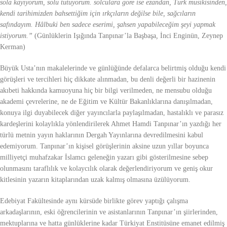
sola kayıyorum, solu tutuyorum. solculara göre ise ezandan, Türk musikisinden,
kendi tarihimizden bahsettiğim için ırkçıların değilse bile, sağcıların
safındayım. Hâlbuki ben sadece eserimi, şahsen yapabileceğim şeyi yapmak
istiyorum.”
(Günlüklerin Işığında Tanpınar’la Başbaşa
,
İnci Enginün, Zeynep
Kerman)
Büyük Usta’nın makalelerinde ve günlüğünde defalarca belirtmiş olduğu kendi
görüşleri ve tercihleri hiç dikkate alınmadan, bu denli değerli bir hazinenin
akıbeti hakkında kamuoyuna hiç bir bilgi verilmeden, ne mensubu olduğu
akademi çevrelerine, ne de Eğitim ve Kültür Bakanlıklarına danışılmadan,
konuya ilgi duyabilecek diğer yayıncılarla paylaşılmadan, hastalıklı ve parasız
kardeşlerini kolaylıkla yönlendirilerek Ahmet Hamdi Tanpınar’ın yazdığı her
türlü metnin yayın haklarının Dergah Yayınlarına devredilmesini kabul
edemiyorum. Tanpınar’ın kişisel görüşlerinin aksine uzun yıllar boyunca
milliyetçi muhafzakar İslamcı geleneğin yazarı gibi gösterilmesine sebep
olunmasını taraflılık ve kolaycılık olarak değerlendiriyorum ve geniş okur
kitlesinin yazarın kitaplarından uzak kalmış olmasına üzülüyorum.
Edebiyat Fakültesinde aynı kürsüde birlikte görev yaptığı çalışma
arkadaşlarının, eski öğrencilerinin ve asistanlarının Tanpınar’ın şiirlerinden,
mektuplarına ve hatta günlüklerine kadar Türkiyat Enstitüsüne emanet edilmiş