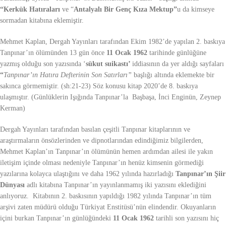
“Kerkük Hatıraları
ve “
Antalyalı Bir Genç Kıza Mektup”
u da kimseye
sormadan kitabına eklemiştir.
Mehmet Kaplan, Dergah Yayınları tarafından Ekim 1982’de yapılan 2. baskıya
Tanpınar’ın ölümünden 13 gün önce
11 Ocak 1962
tarihinde günlüğüne
yazmış olduğu son yazısında ‘
sükut suikastı’
iddiasının da yer aldığı sayfaları
“
Tanpınar’ın Hatıra Defterinin Son Satırları”
başlığı altında eklemekte bir
sakınca görmemiştir. (sh:21-23) Söz konusu kitap 2020’de 8. baskıya
ulaşmıştır. (Günlüklerin Işığında Tanpınar’la Başbaşa, İnci Enginün, Zeynep
Kerman)
Dergah Yayınları tarafından basılan çeşitli Tanpınar kitaplarının ve
araştırmaların önsözlerinden ve dipnotlarından edindiğimiz bilgilerden,
Mehmet Kaplan’ın Tanpınar’ın ölümünün hemen ardımdan ailesi ile yakın
iletişim içinde olması nedeniyle Tanpınar’ın henüz kimsenin görmediği
yazılarına kolayca ulaştığını ve daha 1962 yılında hazırladığı
Tanpınar’ın Şiir
Dünyası
adlı kitabına Tanpınar’ın yayınlanmamış iki yazısını eklediğini
anlıyoruz. Kitabının 2. baskısının yapıldığı 1982 yılında Tanpınar’ın tüm
arşivi zaten müdürü olduğu Türkiyat Enstitüsü’nün elindendir. Okuyanların
içini burkan Tanpınar’ın günlüğündeki
11 Ocak 1962
tarihli son yazısını hiç