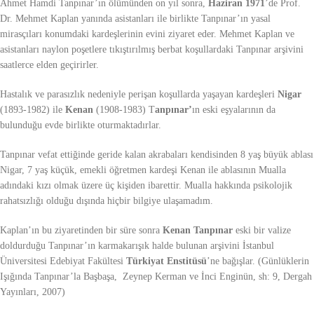
Ahmet Hamdi Tanpınar’ın ölümünden on yıl sonra,
Haziran 1971
’de Prof.
Dr. Mehmet Kaplan yanında asistanları ile birlikte Tanpınar’ın yasal
mirasçıları konumdaki kardeşlerinin evini ziyaret eder. Mehmet Kaplan ve
asistanları naylon poşetlere tıkıştırılmış berbat koşullardaki Tanpınar arşivini
saatlerce elden geçirirler.
Hastalık ve parasızlık nedeniyle perişan koşullarda yaşayan kardeşleri
Nigar
(1893-1982) ile
Kenan
(1908-1983) T
anpınar’
ın eski eşyalarının da
bulunduğu evde birlikte oturmaktadırlar.
Tanpınar vefat ettiğinde geride kalan akrabaları kendisinden 8 yaş büyük ablası
Nigar, 7 yaş küçük, emekli öğretmen kardeşi Kenan ile ablasının Mualla
adındaki kızı olmak üzere üç kişiden ibarettir. Mualla hakkında psikolojik
rahatsızlığı olduğu dışında hiçbir bilgiye ulaşamadım.
Kaplan’ın bu ziyaretinden bir süre sonra
Kenan Tanpınar
eski bir valize
doldurduğu Tanpınar’ın karmakarışık halde bulunan arşivini İstanbul
Üniversitesi Edebiyat Fakültesi
Türkiyat Enstitüsü
’ne bağışlar. (Günlüklerin
Işığında Tanpınar’la Başbaşa, Zeynep Kerman ve İnci Enginün, sh: 9, Dergah
Yayınları, 2007)