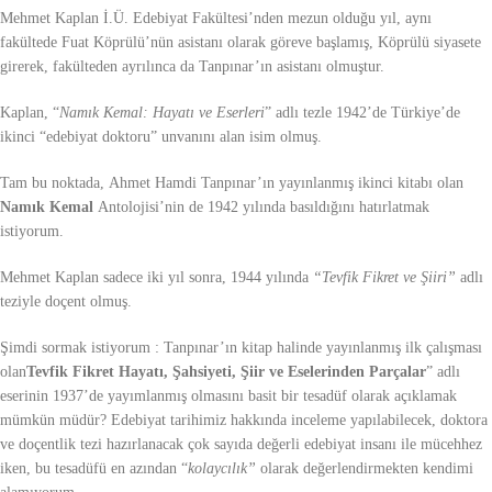
Mehmet Kaplan İ.Ü. Edebiyat Fakültesi’nden mezun olduğu yıl, aynı
fakültede Fuat Köprülü’nün asistanı olarak göreve başlamış, Köprülü siyasete
girerek, fakülteden ayrılınca da Tanpınar’ın asistanı olmuştur.
Kaplan, “
Namık Kemal: Hayatı ve Eserleri
” adlı tezle 1942’de Türkiye’de
ikinci “edebiyat doktoru” unvanını alan isim olmuş.
Tam bu noktada, Ahmet Hamdi Tanpınar’ın yayınlanmış ikinci kitabı olan
Namık Kemal
Antolojisi’nin de 1942 yılında basıldığını hatırlatmak
istiyorum.
Mehmet Kaplan sadece iki yıl sonra, 1944 yılında
“Tevfik Fikret ve Şiiri”
adlı
teziyle doçent olmuş.
Şimdi sormak istiyorum : Tanpınar’ın kitap halinde yayınlanmış ilk çalışması
olan
Tevfik Fikret Hayatı, Şahsiyeti, Şiir ve Eselerinden Parçalar
” adlı
eserinin 1937’de yayımlanmış olmasını basit bir tesadüf olarak açıklamak
mümkün müdür? Edebiyat tarihimiz hakkında inceleme yapılabilecek, doktora
ve doçentlik tezi hazırlanacak çok sayıda değerli edebiyat insanı ile mücehhez
iken, bu tesadüfü en azından “
kolaycılık”
olarak değerlendirmekten kendimi