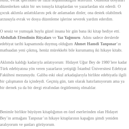
bulur, evrak işlerinden de fazla hoşlanmadığını sezerdim. Odasında dosyaları
düzenlerken sakin bir ses tonuyla kitaplardan ve yazarlardan söz ederdi. O
çocuk aklımla anlattıklarını pek de anlamadan dinler, ona destek olabilmek
arzusuyla evrak ve dosya düzenleme işlerine severek yardım ederdim.
O sessiz ve yumuşak huylu güzel insana bir gün bana iki kitap hediye etti.
Abdullah Efendinin Rüyaları
ve
Yaz Yağmuru
. Adını sadece derslerde
edebiyat tarihi kapsamında duymuş olduğum
Ahmet Hamdi Tanpınar
’ın
matbaadan yeni çıkmış, henüz mürekkebi bile kurumamış iki hikaye kitabı.
Aklımda kaldığı kadarıyla anlatıyorum: Hidayet Uğur Bey de 1980’lere kadar
Türk edebiyatına yön veren yazarların yetiştiği İstanbul Üniversitesi Edebiyat
Fakültesi mezunuydu. Galiba eski okul arkadaşlarıyla birlikte edebiyatla ilgili
bir çalışmanın da içindeydi. Geçmiş gün, tam olarak hatırlamıyorum ama ya
bir dernek ya da bir dergi etrafından örgütlenmiş olmalılar.
Benimle birlikte büyüyen kitaplığımın en özel eserlerinden olan Hidayet
Bey’in armağanı Tanpınar’ın hikaye kitaplarının kapağını şimdi yeniden
aralıyorum ve şunları görüyorum.