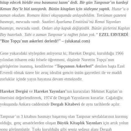
hitap edecek biridir onu basmanız lazım’ dedi.
Bir gün Tanpınar’ın kardeşi
Kenan Bey’le bizi tanıştırdı. Bütün kitapları için sözleşme yaptık.
Huzur’u o
zaman okudum. Romanı ikinci okuyuşumda anlayabildim. Tercüman gazetesi
basmıştı, mevcudu vardı. Saatleri Ayarlama Enstitüsü’nü Remzi Yayınları
basmıştı, mevcudu vardı. Onları alıp kapak değiştirdik. Bütün şiirlerini Kaplan
Bey hazırladı. Tabi o zaman Tanpınar’a rağbet falan yok.”
EZEL ERVERDİ:
“Bize Topçu’nun askerleri derlerdi!” – (ulukanal.com)
Gene yukarıdaki söyleşiden anlıyoruz ki, Hareket Dergisi, kurulduğu 1966
yılından itibaren eski felsefe öğretmeni, düşünür Nurettin Topçu’nun
görüşlerine inanmış, kendilerine
“
Topçunun Askerleri”
denilen başta Ezel
Erverdi olmak üzere bir avuç idealist gencin üstün gayretleri ile ve maddi
zorluklar içinde yayın hayatına devam etmektedir.
Hareket Dergisi
ve
Hareket Yayınları’
nın kurucuları Mehmet Kaplan’ın
önerisini değerlendirerek, 1974’de Dergah Yayınlarını kurarlar. Cağaloğlu
yokuşunda Ankara caddesinde
Dergah Kitabevi
de aynı tarihlerde açılır.
Tanpınar’ın 3 kitabını basmayı başarmış olan Tanpınar sevdalılarının kurmuş
olduğu, genç amatörlerden oluşan
Büyük Kitaplık Yayınları
için artık yolun
sonu görünmüştür. Tıpkı kurulduğu gibi sessiz sedasız alanı Dergah