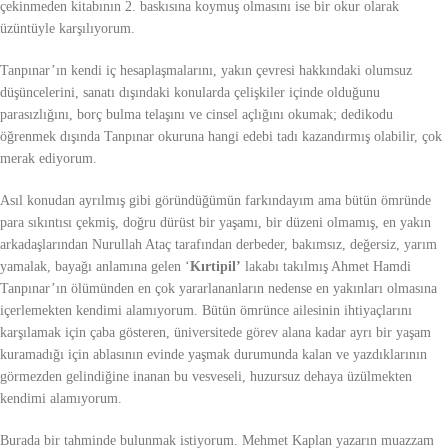
çekinmeden kitabının 2. baskısına koymuş olmasını ise bir okur olarak
üzüntüyle karşılıyorum.
Tanpınar’ın kendi iç hesaplaşmalarını, yakın çevresi hakkındaki olumsuz
düşüncelerini, sanatı dışındaki konularda çelişkiler içinde olduğunu
parasızlığını, borç bulma telaşını ve cinsel açlığını okumak; dedikodu
öğrenmek dışında Tanpınar okuruna hangi edebi tadı kazandırmış olabilir, çok
merak ediyorum.
Asıl konudan ayrılmış gibi göründüğümün farkındayım ama bütün ömründe
para sıkıntısı çekmiş, doğru dürüst bir yaşamı, bir düzeni olmamış, en yakın
arkadaşlarından Nurullah Ataç tarafından derbeder, bakımsız, değersiz, yarım
yamalak, bayağı anlamına gelen ‘
Kırtipil’
lakabı takılmış Ahmet Hamdi
Tanpınar’ın ölümünden en çok yararlananların nedense en yakınları olmasına
içerlemekten kendimi alamıyorum. Bütün ömrünce ailesinin ihtiyaçlarını
karşılamak için çaba gösteren, üniversitede görev alana kadar ayrı bir yaşam
kuramadığı için ablasının evinde yaşmak durumunda kalan ve yazdıklarının
görmezden gelindiğine inanan bu vesveseli, huzursuz dehaya üzülmekten
kendimi alamıyorum.
Burada bir tahminde bulunmak istiyorum. Mehmet Kaplan yazarın muazzam