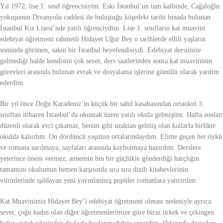
Yıl 1972, lise 1. sınıf öğrencisiyim. Eski İstanbul’un tam kalbinde, Cağaloğlu
yokuşunun Divanyolu caddesi ile buluştuğu köşedeki tarihi binada bulunan
İstanbul Kız Lisesi’nde yatılı öğrenciydim. Lise 1. sınıfların kat muavini
edebiyat öğretmeni rahmetli Hidayet Uğur Bey o tarihlerde ellili yaşların
sonunda görünen, sakin bir İstanbul beyefendisiydi. Edebiyat dersimize
gelmediği halde kendisini çok sever, ders saatlerinden sonra kat muavininin
görevleri arasında bulunan evrak ve dosyalama işlerine gönüllü olarak yardım
ederdim.
Bir yıl önce Doğu Karadeniz’in küçük bir sahil kasabasından ortaokul 3.
sınıftan itibaren İstanbul’da okumak üzere yatılı okula gelmiştim. Hafta sonları
düzenli olarak evci çıkamaz, benim gibi uzaktan gelmiş olan kızlarla birlikte
okulda kalırdım. On dördüncü yaşımın ortalarındaydım. Elime geçen her öykü
ve romana sarılmaya, sayfaları arasında kaybolmaya hazırdım. Derslere
yeterince önem vermez, annemin bin bir güçlükle gönderdiği harçlığın
tamamını okulumun hemen karşısında sıra sıra dizili kitabevlerinin
vitrinlerinde ışıldayan yeni yayınlanmış popüler romanlara yatırırdım.
Kat Muavinimiz Hidayet Bey’i edebiyat öğretmeni olması nedeniyle ayrıca
sever, çoğu kadın olan diğer öğretmenlerimize göre biraz ürkek ve çekingen