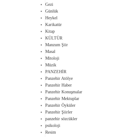
Gezi
Günlük
Heykel
Karikatür
Kitap
KÜLTÜR
Manzum Şiir
Masal
Mitoloji
Müzik
PANZEHİR
Panzehir Atölye
Panzehir Haber
Panzehir Konuşmalar
Panzehir Mektuplar
Panzehir Öyküler
Panzehir Şiirler
panzehir sözcükler
psikoloji
Resim