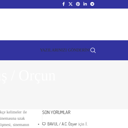
YAZILARINIZI GÖNDERİN!
ş / Orçun
SON YORUMLAR
kçe kelimeler ile
sinemasına uzak
BAVUL / A.C. Özyer
için
İ.
elişmesi, sinemanın