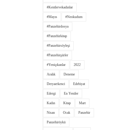
#kentlervekadınlar
#Mayıs
#neokudum
#panzehirdosya
#panzehirkitap
#panzehirsöyleşi
#panzehirşiirler
#yeniçıkanlar
2022
Aralık
Deneme
Deryaerkenci
Edebiyat
Edergi
En Yeniler
Kadın
Kitap
Mart
Nisan
Ocak
Panzehir
Panzehiröykü