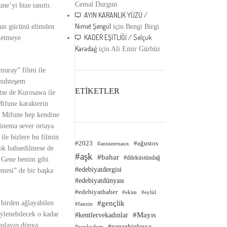
Cemal Durgun
ne’yi bize tanıttı.
AYIN KARANLIK YÜZÜ /
Nimet Şengül
oyun gücünü elimden
için
Bengi Birgi
KADER EŞİTLİĞİ / Selçuk
ı etmeye
Karadağ
için
Ali Emir Gürbüz
muray” filmi ile
 muhteşem
ETİKETLER
tse de Kurosawa ile
Mifune karakterin
en Mifune hep kendine
 sinema sever ortaya
ile bizlere bu filmin
#2023
#ağustos
#annieernaux
çok bahsedilmese de
#aşk
#bahar
#dileküstündağ
. Gene benim gibi
#edebiyatdergisi
mesi” de bir başka
#edebiyatdünyası
#edebiyathaber
#ekim
#eylül
 birden ağlayabilen
#gençlik
#fanzin
öylenebilecek o kadar
#kentlervekadınlar
#Mayıs
başlayıp dünya
#panzehirdosya
#neokudum