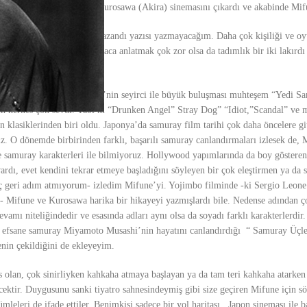
 olan insanların karşısına Kurosawa (Akira) sinemasını çıkardı ve akabinde Mifu
erde oynadı ve şu ödülleri kazandı yazısı yazmayacağım. Daha çok kişiliği ve 
hteşem sinema insanını kısaca anlatmak çok zor olsa da tadımlık bir iki lakırd
y” lakaplı Toshiro Mifune’nin seyirci ile büyük buluşması muhteşem “Yedi Sa
en herkes çok sevdi. Tabi ki “Drunken Angel” Stray Dog” “Idiot,”Scandal” ve
klasiklerinden biri oldu. Japonya’da samuray film tarihi çok daha öncelere gi
z. O dönemde birbirinden farklı, başarılı samuray canlandırmaları izlesek de, 
dece samuray karakterleri ile bilmiyoruz. Hollywood yapımlarında da boy göster
u vardı, evet kendini tekrar etmeye başladığını söyleyen bir çok eleştirmen ya da
iç geri adım atmıyorum- izledim Mifune’yi. Yojimbo filminde -ki Sergio Leone 
a- Mifune ve Kurosawa harika bir hikayeyi yazmışlardı bile. Nedense adından 
amı niteliğindedir ve esasında adları aynı olsa da soyadı farklı karakterlerdir
a efsane samuray Miyamoto Musashi’nin hayatını canlandırdığı “ Samuray Üçle
nin çekildiğini de ekleyeyim.
 olan, çok sinirliyken kahkaha atmaya başlayan ya da tam teri kahkaha atarken
ecektir. Duygusunu sanki tiyatro sahnesindeymiş gibi size geçiren Mifune için s
mleleri de ifade ettiler. Benimkisi sadece bir yol haritası. Japon sineması ile 