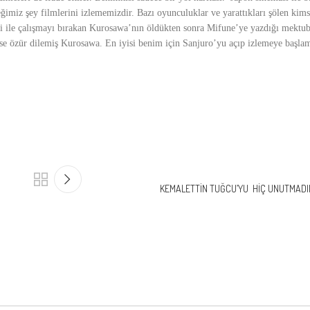
ğimiz şey filmlerini izlememizdir. Bazı oyunculuklar ve yarattıkları şölen kims
i ile çalışmayı bırakan Kurosawa’nın öldükten sonra Mifune’ye yazdığı mektub
yse özür dilemiş Kurosawa. En iyisi benim için Sanjuro’yu açıp izlemeye başl
KEMALETTİN TUĞCU’YU HİÇ UNUTMADIM K