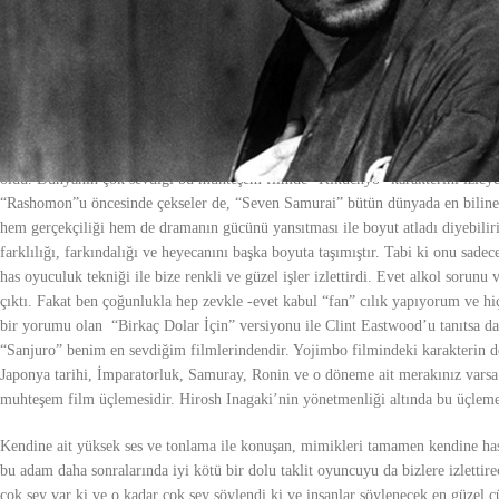
biraz daha bilinmesi, okunacak dergi, kitap yani kaynakların artması bilgiye aç
Sizlere 1920 yılında doğmuş bu muazzam oyuncu için sırası ile şu ve şu filml
geldiğince kısaca anlatacağım. Yaklaşık 160’ın üzerinde filmde rol almış bu mu
çalışabilirim.
Sinema tarihinin “imparator” lakaplı büyük yönetmeni Kurosawa’dan, “Samura
oldu. Dünyanın çok sevdiği bu muhteşem filmde “Kikuchyo” karakterini izley
“Rashomon”u öncesinde çekseler de, “Seven Samurai” bütün dünyada en bilinen 
hem gerçekçiliği hem de dramanın gücünü yansıtması ile boyut atladı diyebiliri
farklılığı, farkındalığı ve heyecanını başka boyuta taşımıştır. Tabi ki onu sa
has oyuculuk tekniği ile bize renkli ve güzel işler izlettirdi. Evet alkol sorun
çıktı. Fakat ben çoğunlukla hep zevkle -evet kabul “fan” cılık yapıyorum ve h
bir yorumu olan “Birkaç Dolar İçin” versiyonu ile Clint Eastwood’u tanıtsa d
“Sanjuro” benim en sevdiğim filmlerindendir. Yojimbo filmindeki karakterin dev
Japonya tarihi, İmparatorluk, Samuray, Ronin ve o döneme ait merakınız vars
muhteşem film üçlemesidir. Hirosh Inagaki’nin yönetmenliği altında bu üçleme
Kendine ait yüksek ses ve tonlama ile konuşan, mimikleri tamamen kendine has
bu adam daha sonralarında iyi kötü bir dolu taklit oyuncuyu da bizlere izlettir
çok şey var ki ve o kadar çok şey söylendi ki ve insanlar söylenecek en güzel cü