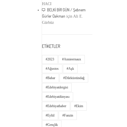
HACI
BELKİ BİR GÜN / Şebnem
Gürler Oakman
için
Ali E.
Gürbüz
ETİKETLER
#2023
#annieernaux
#ağustos
#aşk
#bahar
#dileküstündağ
#edebiyatdergisi
#edebiyatdünyası
#edebiyathaber
#ekim
#eylül
#fanzin
#gençlik