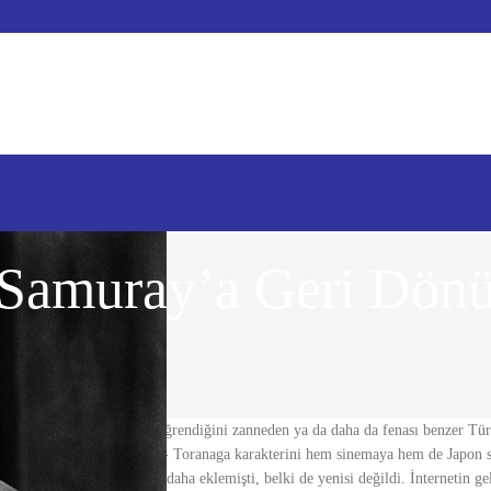
 Samuray’a Geri Dönü
ir dolu Japonca kelimeyi öğrendiğini zanneden ya da daha da fenası benzer Tür
erin zaten çok iyi tanıdığı- Toranaga karakterini hem sinemaya hem de Japon 
rler arasına bir yenisini daha eklemişti, belki de yenisi değildi. İnternetin g