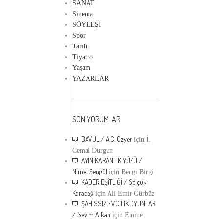
SANAT
Sinema
SÖYLEŞİ
Spor
Tarih
Tiyatro
Yaşam
YAZARLAR
SON YORUMLAR
BAVUL / A.C. Özyer
için
İ.
Cemal Durgun
AYIN KARANLIK YÜZÜ /
Nimet Şengül
için
Bengi Birgi
KADER EŞİTLİĞİ / Selçuk
Karadağ
için
Ali Emir Gürbüz
ŞAHISSIZ EVCİLİK OYUNLARI
/ Sevim Alkan
için
Emine