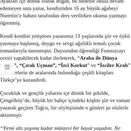
Ayakları içe dönük olarak doğan, bu nedenle okula devam
edemeyen usta yazar, kendisinden 16 ay büyük ağabeyi
Nurettin’e babası tarafından ders verilirken okuma yazmayı
öğrenmiş.
Kendi kendini yetiştiren yazarımız 13 yaşlarında şiir ve öykü
yazmaya başlamış, duygu ve sevgi ağırlıklı temalı çocuk
romanlarıyla tanınmıştır. Dayısından öğrendiği Fransızcayı
çeviri yapabilecek kadar ilerleterek, “
Araba ile Dünya
Gezisi”, “Çırak Uçman”, “İzci Korkut
” ve
“İzciler Kralı
”
adlı eserlerin de aralarında bulunduğu çeşitli kitapları
Türkçe’ye kazandırdı.
Çocukluk ve gençlik yıllarını içe dönük bir şekilde,
Çengelköy’de, büyük bir bahçe içindeki köşkte şiir ve roman
yazarak geçiren Tuğcu, bir söyleşisinde o günleri şu sözlerle
aktarmıştı:
“Yirmi altı yaşıma kadar münzevi bir hayat yaşadım. Ne