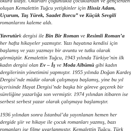
okura ulaştı. Okurları çoğunlukla çocuklardan ve gençlerden
oluşan Kemalettin Tuğcu yetişkinler için
Hissiz Adam,
Uçurum, Taş Yürek, Saadet Borcu” ve Küçük Sevgili
romanlarını kaleme aldı.
Yavrutür
k dergisi ile
Bin Bir Roman
ve
Resimli Roman’a
her hafta hikayeler yazmıştır. Yazı hayatına kendisi için
başlamış ve yazı yazmayı bir avuntu ve tutku olarak
görmüştür.
Kemalettin Tuğcu, 1943 yılında Türkiye’nin ilk
kadın dergisi olan
Ev – İş
ve
Moda Albümü
gibi kadın
dergilerinin yönetimini yapmıştır. 1955 yılında Doğan Kardeş
Dergisi’nde müdür olarak çalışmaya başlamış, yine bu yıl
içerisinde Hayat Dergisi’nde başka bir göreve geçerek bir
süreliğine yazarlığa son vermiştir. 1974 yılından itibaren ise
serbest serbest yazar olarak çalışmaya başlamıştır.
1936 yılından sonra İstanbul’da yayınlanan hemen her
dergide şiir ve hikaye ile çocuk romanları yazmış, bazı
romanları ise filme uyarlanmıştır. Kemalettin Tuğcu, Türk