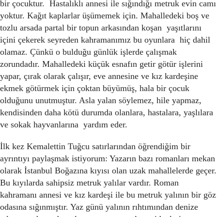
bir çocuktur. Hastalıklı annesi ile sığındığı metruk evin camı
yoktur. Kağıt kaplarlar üşümemek için. Mahalledeki boş ve
tozlu arsada partal bir topun arkasından koşan yaşıtlarını
içini çekerek seyreden kahramanımız bu oyunlara hiç dahil
olamaz. Çünkü o bulduğu günlük işlerde çalışmak
zorundadır. Mahalledeki küçük esnafın getir götür işlerini
yapar, çırak olarak çalışır, eve annesine ve kız kardeşine
ekmek götürmek için çoktan büyümüş, hala bir çocuk
olduğunu unutmuştur. Asla yalan söylemez, hile yapmaz,
kendisinden daha kötü durumda olanlara, hastalara, yaşlılara
ve sokak hayvanlarına yardım eder.
İlk kez Kemalettin Tuğcu satırlarından öğrendiğim bir
ayrıntıyı paylaşmak istiyorum: Yazarın bazı romanları mekan
olarak İstanbul Boğazına kıyısı olan uzak mahallelerde geçer.
Bu kıyılarda sahipsiz metruk yalılar vardır. Roman
kahramanı annesi ve kız kardeşi ile bu metruk yalının bir göz
odasına sığınmıştır. Yaz günü yalının rıhtımından denize