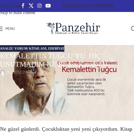
YAZILARINIZI GÖNDERİN!
Skip to navigation
Skip to main content
MENU
ANALIZ/ YORUM/ KITAP
,
ANI
,
EDEBİYAT
KEMALETTİN TUĞCU’YU HİÇ
UNUTMADIM Kİ/ Birsen Karaloğlu
6
On 28/12/2020
KEMALETTİN TUĞCU’YU HİÇ UNUTMADIM Kİ
Kemalettin Tuğcu adı aklıma düşende onuncu yaşımı
tamamladığım 1967 yazına, anneannemin Balıkesir’in Gönen
ilçesindeki minik evinin bol güneşli ve çiçeğe doymuş iç
bahçesine açılan arka odasına ışınlanıyorum.
Ne güzel günlerdi. Çocukluktan yeni yeni çıkıyordum. Kitap