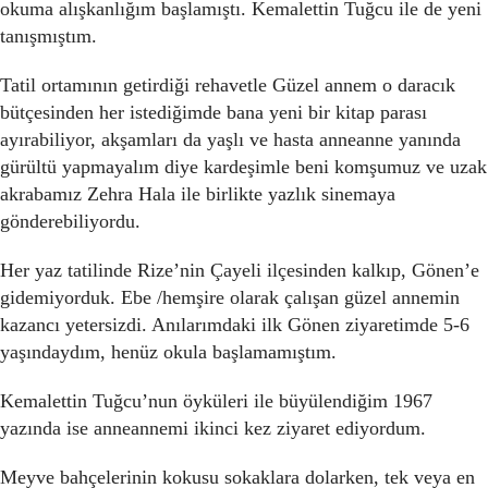
okuma alışkanlığım başlamıştı. Kemalettin Tuğcu ile de yeni
tanışmıştım.
Tatil ortamının getirdiği rehavetle Güzel annem o daracık
bütçesinden her istediğimde bana yeni bir kitap parası
ayırabiliyor, akşamları da yaşlı ve hasta anneanne yanında
gürültü yapmayalım diye kardeşimle beni komşumuz ve uzak
akrabamız Zehra Hala ile birlikte yazlık sinemaya
gönderebiliyordu.
Her yaz tatilinde Rize’nin Çayeli ilçesinden kalkıp, Gönen’e
gidemiyorduk. Ebe /hemşire olarak çalışan güzel annemin
kazancı yetersizdi. Anılarımdaki ilk Gönen ziyaretimde 5-6
yaşındaydım, henüz okula başlamamıştım.
Kemalettin Tuğcu’nun öyküleri ile büyülendiğim 1967
yazında ise anneannemi ikinci kez ziyaret ediyordum.
Meyve bahçelerinin kokusu sokaklara dolarken, tek veya en