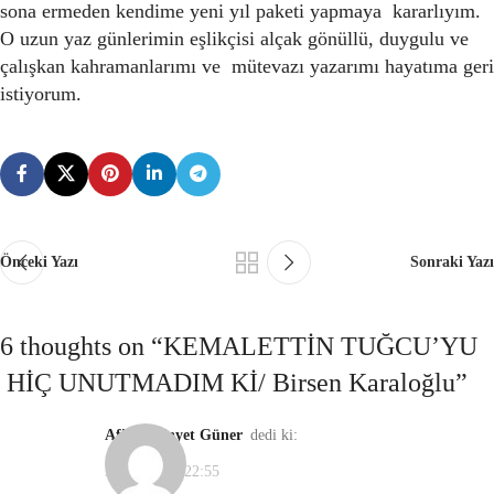
sona ermeden kendime yeni yıl paketi yapmaya kararlıyım.
O uzun yaz günlerimin eşlikçisi alçak gönüllü, duygulu ve
çalışkan kahramanlarımı ve mütevazı yazarımı hayatıma geri
istiyorum.
Önceki Yazı
Sonraki Yazı
6 thoughts on “
KEMALETTİN TUĞCU’YU
HİÇ UNUTMADIM Kİ/ Birsen Karaloğlu
”
Afife Hidayet Güner
dedi ki:
31/12/2020, 22:55