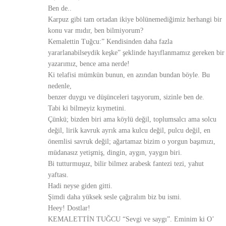
Ben de..
Karpuz gibi tam ortadan ikiye bölünemediğimiz herhangi bir
konu var mıdır, ben bilmiyorum?
Kemalettin Tuğcu:” Kendisinden daha fazla
yararlanabilseydik keşke” şeklinde hayıflanmamız gereken bir
yazarımız, bence ama nerde!
Ki telafisi mümkün bunun, en azından bundan böyle. Bu
nedenle,
benzer duygu ve düşünceleri taşıyorum, sizinle ben de.
Tabi ki bilmeyiz kıymetini.
Çünkü; bizden biri ama köylü değil, toplumsalcı ama solcu
değil, lirik kavruk ayrık ama kulcu değil, pulcu değil, en
önemlisi savruk değil; ağartamaz bizim o yorgun başımızı,
müdanasız yetişmiş, dingin, aygın, yaygın biri.
Bi tutturmuşuz, bilir bilmez arabesk fantezi tezi, yahut
yaftası.
Hadi neyse giden gitti.
Şimdi daha yüksek sesle çağıralım biz bu ismi.
Heey! Dostlar!
KEMALETTİN TUĞCU “Sevgi ve saygı”. Eminim ki O’