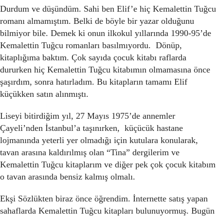
Durdum ve düşündüm. Sahi ben Elif’e hiç Kemalettin Tuğcu
romanı almamıştım. Belki de böyle bir yazar olduğunu
bilmiyor bile. Demek ki onun ilkokul yıllarında 1990-95’de
Kemalettin Tuğcu romanları basılmıyordu. Dönüp,
kitaplığıma baktım. Çok sayıda çocuk kitabı raflarda
dururken hiç Kemalettin Tuğcu kitabımın olmamasına önce
şaşırdım, sonra hatırladım. Bu kitapların tamamı Elif
küçükken satın alınmıştı.
Liseyi bitirdiğim yıl, 27 Mayıs 1975’de annemler
Çayeli’nden İstanbul’a taşınırken, küçücük hastane
lojmanında yeterli yer olmadığı için kutulara konularak,
tavan arasına kaldırılmış olan “Tina” dergilerim ve
Kemalettin Tuğcu kitaplarım ve diğer pek çok çocuk kitabım
o tavan arasında bensiz kalmış olmalı.
Ekşi Sözlükten biraz önce öğrendim. İnternette satış yapan
sahaflarda Kemalettin Tuğcu kitapları bulunuyormuş. Bugün