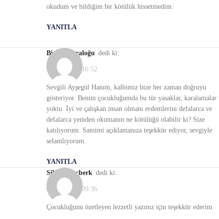
okudum ve bildiğim bir kötülük hissetmedim.
YANITLA
Birsen Karaloğu
dedi ki:
06/01/2021, 16:52
Sevgili Ayşegül Hanım, kalbimiz bize her zaman doğruyu
gösteriyor. Benim çocukluğumda bu tür yasaklar, karalamalar
yoktu. İyi ve çalışkan insan olmanı erdemlerini defalarca ve
defalarca yeniden okumanın ne kötülüğü olabilir ki? Size
katılıyorum. Samimi açıklamanıza teşekkür ediyor, sevgiyle
selamlıyorum.
YANITLA
Siber Tunçberk
dedi ki:
04/01/2021, 09:36
Çocukluğunu özetleyen lezzetli yazınız için teşekkür ederim