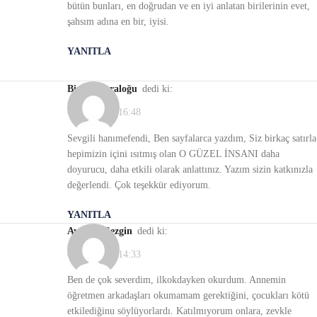
bütün bunları, en doğrudan ve en iyi anlatan birilerinin evet,
şahsım adına en bir, iyisi.
YANITLA
Birsen Karaloğu
dedi ki:
06/01/2021, 16:48
Sevgili hanımefendi, Ben sayfalarca yazdım, Siz birkaç satırla
hepimizin içini ısıtmış olan O GÜZEL İNSANI daha
doyurucu, daha etkili olarak anlattınız. Yazım sizin katkınızla
değerlendi. Çok teşekkür ediyorum.
YANITLA
Ayşegül Gezgin
dedi ki:
03/01/2021, 14:33
Ben de çok severdim, ilkokdayken okurdum. Annemin
öğretmen arkadaşları okumamam gerektiğini, çocukları kötü
etkilediğinu söylüyorlardı. Katılmıyorum onlara, zevkle