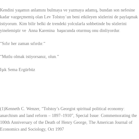
Kendini yaşamın anlamını bulmaya ve yazmaya adamış, bundan son nefesine
kadar vazgeçmemiş olan Lev Tolstoy´un beni etkileyen sözlerini de paylaşmak
istiyorum. Kim bilir belki de trendeki yolcularla sohbetinde bu sözlerini
yinelemiştir ve Anna Karenina başucunda oturmuş onu dinliyordur.
“Sıfır her zaman sıfırdır.“
“Mutlu olmak istiyorsanız, olun.“
Işık Sema Ergürbüz
(1)Kenneth C. Wenzer, “Tolstoy’s Georgist spiritual political economy:
anarchism and land reform – 1897–1910”, Special Issue: Commemorating the
100th Anniversary of the Death of Henry George, The American Journal of
Economics and Sociology, Oct 1997