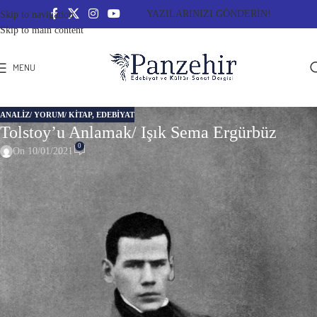
YAZILARINIZI GÖNDERİN!
Skip to navigation
Skip to main content
MENU
ANALIZ/ YORUM/ KITAP
,
EDEBİYAT
Tolstoy’u Anlamak/ Işık Sema Ergürbüz
0
On 10/01/2021
Tolstoy’u Anlamak
“Sevdiğin insanları kaybetmeye alıştığın zaman, hayatı önemsememeye
başlıyorsun.“
L. Tolstoy
Fransız Edebiyatı’ndan sonra gerçekçilik akımının en önemli yazarlarını Rus
Edebiyatı’nda görüyoruz; Gogol, Dostoyevski, Tolstoy, Çehov.