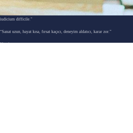
"Ars longa, vita brevis, occasio praeceps, experimentum periculosum,
iudicium difficile."
“Sanat uzun, hayat kısa, fırsat kaçıcı, deneyim aldatıcı, karar zor.”
Hipokrat
E-DERGİ SON YAZILAR
BEBEĞİNİ DALA KAPTIRAN DELİ / Pınar Akyüz Atmaca
03/08/2026
No Comments
BUZ ÇİÇEKLERİ / Seda Sakacı
03/08/2026
No Comments
İ. Cemal Durgun
-
BAVUL / A.C. Özyer