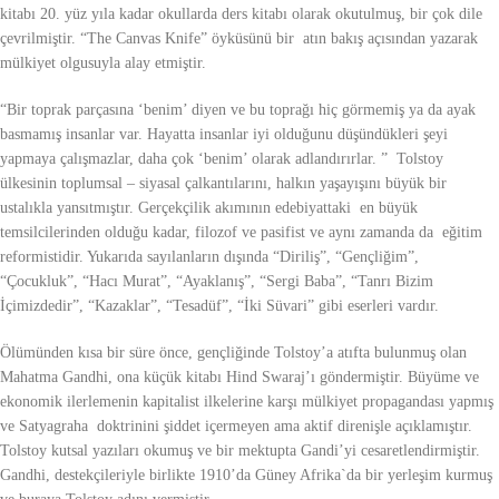
kitabı 20. yüz yıla kadar okullarda ders kitabı olarak okutulmuş, bir çok dile
çevrilmiştir. “The Canvas Knife” öyküsünü bir atın bakış açısından yazarak
mülkiyet olgusuyla alay etmiştir.
“Bir toprak parçasına ‘benim’ diyen ve bu toprağı hiç görmemiş ya da ayak
basmamış insanlar var. Hayatta insanlar iyi olduğunu düşündükleri şeyi
yapmaya çalışmazlar, daha çok ‘benim’ olarak adlandırırlar. ” Tolstoy
ülkesinin toplumsal – siyasal çalkantılarını, halkın yaşayışını büyük bir
ustalıkla yansıtmıştır. Gerçekçilik akımının edebiyattaki en büyük
temsilcilerinden olduğu kadar, filozof ve pasifist ve aynı zamanda da eğitim
reformistidir. Yukarıda sayılanların dışında “Diriliş”, “Gençliğim”,
“Çocukluk”, “Hacı Murat”, “Ayaklanış”, “Sergi Baba”, “Tanrı Bizim
İçimizdedir”, “Kazaklar”, “Tesadüf”, “İki Süvari” gibi eserleri vardır.
Ölümünden kısa bir süre önce, gençliğinde Tolstoy’a atıfta bulunmuş olan
Mahatma Gandhi, ona küçük kitabı Hind Swaraj’ı göndermiştir. Büyüme ve
ekonomik ilerlemenin kapitalist ilkelerine karşı mülkiyet propagandası yapmış
ve Satyagraha doktrinini şiddet içermeyen ama aktif direnişle açıklamıştır.
Tolstoy kutsal yazıları okumuş ve bir mektupta Gandi’yi cesaretlendirmiştir.
Gandhi, destekçileriyle birlikte 1910’da Güney Afrika`da bir yerleşim kurmuş