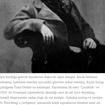
Birbirinden değerli eserleri edebiyat dünyasına kazandırdılar. Lev Nikolayeviç
Tolstoy diğerlerinden farklı olarak aristokrat bir ailenin çocuğu olarak dünyaya
gelmiştir. 9 Eylül 1828’de ailesinin mülkiyetinde olan ve bugün kendi adı ile
anılan Yasnaya Polyana’da. Annesini kaybettiğinde henüz iki yaşındadır.
Babasız kaldığında ise dokuz. Kendi tanımlamasıyla şefkatli ve sevgi dolu bir
kadın olan halası tarafından büyütülen Tolstoy “İtiraflarım” adlı eserinde
okurlarına çarpıcı bir otobiyografi sunmuştur. Yalın ve gerçek…
Çıktığı her yolculuk kendi gerçekliğine doğru yapılmış gibidir. Yarım bıraktığı
Kazan Üniversitesi, Doğu Dilleri Eğitimi’nin ardından hukuk okumak istemiş
ancak St. Petersburg Üniversitesi’ne kabul edilmeyince köyüne geri
dönmüştür. 1844 – 1848 yılları arasındaki eğitim serüveninin ardından kendi
mülkündeki çiftçilere yönelik reformist tutumlar sergilemiştir. Tam anlamıyla
hovardalıkla geçen bu kısa dönemi ani bir kararla Kafkas cephesinde bulunan
ağabeyinin ardından orduya katılarak sonlandırmış, belki de halasının onun
için kurduğu gelecek hayallerine doğru bir adım atmıştır. Ancak beklenen
olmamış, kendisine önerilen ayrıcalıklı görevleri kabul etmemiş, Kırım Savaşı
çıktığında Tuna Ordusu’na katılmıştır. Yayımlanan ilk eseri “Çocukluk” ve
1954 `de Sivastopol izlenimlerini aktardığı eseri ile adı iyice duyulmuş,
önemli eleştirmenler ondan övgü ile söz etmiştir. Ordudan ayrılışı ve yeniden
St Petersburg’a yerleşmesi, sonrasında kendi topraklarına dönmesi onun ani