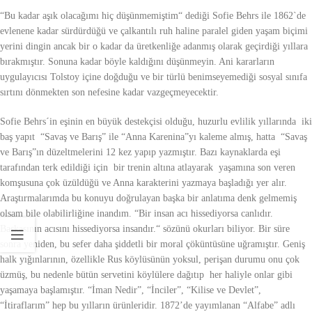
“Bu kadar aşık olacağımı hiç düşünmemiştim“ dediği Sofie Behrs ile 1862`de
evlenene kadar sürdürdüğü ve çalkantılı ruh haline paralel giden yaşam biçimi
yerini dingin ancak bir o kadar da üretkenliğe adanmış olarak geçirdiği yıllara
bırakmıştır. Sonuna kadar böyle kaldığını düşünmeyin. Ani kararların
uygulayıcısı Tolstoy içine doğduğu ve bir türlü benimseyemediği sosyal sınıfa
sırtını dönmekten son nefesine kadar vazgeçmeyecektir.
Sofie Behrs´in eşinin en büyük destekçisi olduğu, huzurlu evlilik yıllarında iki
baş yapıt “Savaş ve Barış” ile “Anna Karenina”yı kaleme almış, hatta “Savaş
ve Barış”ın düzeltmelerini 12 kez yapıp yazmıştır. Bazı kaynaklarda eşi
tarafından terk edildiği için bir trenin altına atlayarak yaşamına son veren
komşusuna çok üzüldüğü ve Anna karakterini yazmaya başladığı yer alır.
Araştırmalarımda bu konuyu doğrulayan başka bir anlatıma denk gelmemiş
olsam bile olabilirliğine inandım. “Bir insan acı hissediyorsa canlıdır.
Başkasının acısını hissediyorsa insandır.“ sözünü okurları biliyor. Bir süre
sonra yeniden, bu sefer daha şiddetli bir moral çöküntüsüne uğramıştır. Geniş
halk yığınlarının, özellikle Rus köylüsünün yoksul, perişan durumu onu çok
üzmüş, bu nedenle bütün servetini köylülere dağıtıp her haliyle onlar gibi
yaşamaya başlamıştır. “İman Nedir”, “İnciler”, “Kilise ve Devlet”,
“İtiraflarım” hep bu yılların ürünleridir. 1872’de yayımlanan “Alfabe” adlı