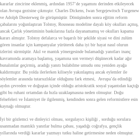
kararlar zincirine eklenmiş, ardından 1957’de yaşamını derinden etkileyecek
olan Avrupa gezisine çıkmıştır. Charles Dickens, Iwan Sergejewitsch Turgenew
ve Adolph Diesterweg ile görüşmüştür. Dönüşünden sonra eğitim reform
çabalarını yoğunlaştıran Tolstoy, Rousseau modeline dayalı köy okulları açmış,
ancak Çarlık yönetiminin baskılarına fazla dayanamamış ve okulları kapama
kararı almıştır. Tolstoy defalarca ve başarılı bir şekilde siyasi ve dini zulüm
gören insanlar için kampanyalar yürüterek daha iyi bir hayat nasıl olurun
izlerini sürmüştür. Akıl ve mantık yönergesinde bulamadığı yanıtları inanç
kavramında aramaya başlamış, yaşamına son vermeyi düşünecek kadar ağır
bunalımlar geçirmiş, aradığı yanıtı bulabilme umudu onu yeniden ayağa
kaldırmıştır. Bu yolda ilerlerken kiliseyle yakınlaşmış ancak eylemler ile
söylemler arasında tutarsızlıklar olduğunu fark etmesi, Avrupa’da edindiği
aydın çevreden ve doğuştan içinde olduğu aristokratik sosyal yaşantıdan kaçtığı
gibi bu ruhani ortamdan da hızla uzaklaşmasına neden olmuştur. Doğu
felsefeleri ve İslamiyet ile ilgilenmiş, kendinden sonra gelen reformistlere esin
kaynağı olmuştur.
İyi bir gözlemci ve dinleyici olması, sorgulayıcı kişiliği , sorduğu sorulara
usanmadan mantıklı yanıtlar bulma çabası, yaşadığı coğrafya, gençlik
yıllarında verdiği kararlar yazmayı tutku haline getirmesine neden olmuştur.