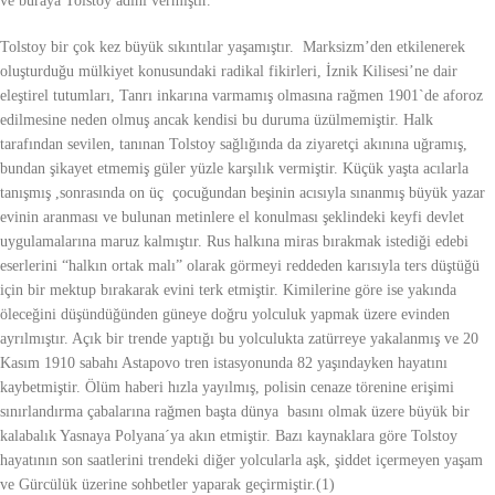
ve buraya Tolstoy adını vermiştir.
Tolstoy bir çok kez büyük sıkıntılar yaşamıştır. Marksizm’den etkilenerek
oluşturduğu mülkiyet konusundaki radikal fikirleri, İznik Kilisesi’ne dair
eleştirel tutumları, Tanrı inkarına varmamış olmasına rağmen 1901`de aforoz
edilmesine neden olmuş ancak kendisi bu duruma üzülmemiştir. Halk
tarafından sevilen, tanınan Tolstoy sağlığında da ziyaretçi akınına uğramış,
bundan şikayet etmemiş güler yüzle karşılık vermiştir. Küçük yaşta acılarla
tanışmış ,sonrasında on üç çocuğundan beşinin acısıyla sınanmış büyük yazar
evinin aranması ve bulunan metinlere el konulması şeklindeki keyfi devlet
uygulamalarına maruz kalmıştır. Rus halkına miras bırakmak istediği edebi
eserlerini “halkın ortak malı” olarak görmeyi reddeden karısıyla ters düştüğü
için bir mektup bırakarak evini terk etmiştir. Kimilerine göre ise yakında
öleceğini düşündüğünden güneye doğru yolculuk yapmak üzere evinden
ayrılmıştır. Açık bir trende yaptığı bu yolculukta zatürreye yakalanmış ve 20
Kasım 1910 sabahı Astapovo tren istasyonunda 82 yaşındayken hayatını
kaybetmiştir. Ölüm haberi hızla yayılmış, polisin cenaze törenine erişimi
sınırlandırma çabalarına rağmen başta dünya basını olmak üzere büyük bir
kalabalık Yasnaya Polyana´ya akın etmiştir. Bazı kaynaklara göre Tolstoy
hayatının son saatlerini trendeki diğer yolcularla aşk, şiddet içermeyen yaşam
ve Gürcülük üzerine sohbetler yaparak geçirmiştir.(1)