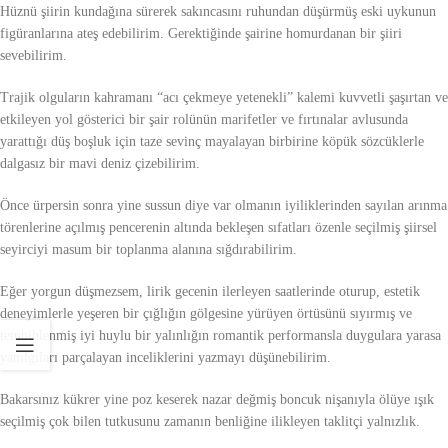
Hüznü şiirin kundağına sürerek sakıncasını ruhundan düşürmüş eski uykunun
figüranlarına ateş edebilirim. Gerektiğinde şairine homurdanan bir şiiri
sevebilirim.
Trajik olguların kahramanı “acı çekmeye yetenekli” kalemi kuvvetli şaşırtan ve
etkileyen yol gösterici bir şair rolünün marifetler ve fırtınalar avlusunda
yarattığı düş boşluk için taze sevinç mayalayan birbirine köpük sözcüklerle
dalgasız bir mavi deniz çizebilirim.
Önce ürpersin sonra yine sussun diye var olmanın iyiliklerinden sayılan arınma
törenlerine açılmış pencerenin altında bekleşen sıfatları özenle seçilmiş şiirsel
seyirciyi masum bir toplanma alanına sığdırabilirim.
Eğer yorgun düşmezsem, lirik gecenin ilerleyen saatlerinde oturup, estetik
deneyimlerle yeşeren bir çığlığın gölgesine yürüyen örtüsünü sıyırmış ve
tembihlenmiş iyi huylu bir yalınlığın romantik performansla duygulara yarasa
yanılgıları parçalayan inceliklerini yazmayı düşünebilirim.
Bakarsınız kükrer yine poz keserek nazar değmiş boncuk nişanıyla ölüye ışık
seçilmiş çok bilen tutkusunu zamanın benliğine ilikleyen taklitçi yalnızlık.