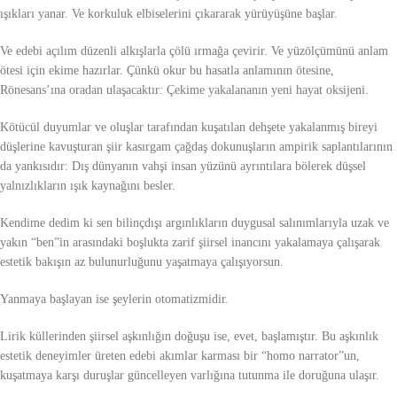
ışıkları yanar. Ve korkuluk elbiselerini çıkararak yürüyüşüne başlar.
Ve edebi açılım düzenli alkışlarla çölü ırmağa çevirir. Ve yüzölçümünü anlam
ötesi için ekime hazırlar. Çünkü okur bu hasatla anlamının ötesine,
Rönesans’ına oradan ulaşacaktır: Çekime yakalananın yeni hayat oksijeni.
Kötücül duyumlar ve oluşlar tarafından kuşatılan dehşete yakalanmış bireyi
düşlerine kavuşturan şiir kasırgam çağdaş dokunuşların ampirik saplantılarının
da yankısıdır: Dış dünyanın vahşi insan yüzünü ayrıntılara bölerek düşsel
yalnızlıkların ışık kaynağını besler.
Kendime dedim ki sen bilinçdışı argınlıkların duygusal salınımlarıyla uzak ve
yakın “ben”in arasındaki boşlukta zarif şiirsel inancını yakalamaya çalışarak
estetik bakışın az bulunurluğunu yaşatmaya çalışıyorsun.
Yanmaya başlayan ise şeylerin otomatizmidir.
Lirik küllerinden şiirsel aşkınlığın doğuşu ise, evet, başlamıştır. Bu aşkınlık
estetik deneyimler üreten edebi akımlar karması bir “homo narrator”un,
kuşatmaya karşı duruşlar güncelleyen varlığına tutunma ile doruğuna ulaşır.