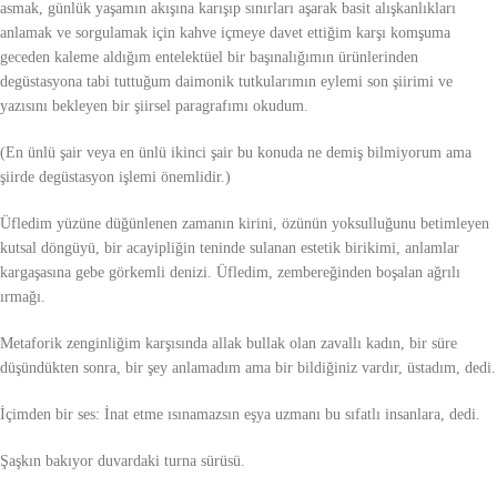
asmak, günlük yaşamın akışına karışıp sınırları aşarak basit alışkanlıkları
anlamak ve sorgulamak için kahve içmeye davet ettiğim karşı komşuma
geceden kaleme aldığım entelektüel bir başınalığımın ürünlerinden
degüstasyona tabi tuttuğum daimonik tutkularımın eylemi son şiirimi ve
yazısını bekleyen bir şiirsel paragrafımı okudum.
(En ünlü şair veya en ünlü ikinci şair bu konuda ne demiş bilmiyorum ama
şiirde degüstasyon işlemi önemlidir.)
Üfledim yüzüne düğünlenen zamanın kirini, özünün yoksulluğunu betimleyen
kutsal döngüyü, bir acayipliğin teninde sulanan estetik birikimi, anlamlar
kargaşasına gebe görkemli denizi. Üfledim, zembereğinden boşalan ağrılı
ırmağı.
Metaforik zenginliğim karşısında allak bullak olan zavallı kadın, bir süre
düşündükten sonra, bir şey anlamadım ama bir bildiğiniz vardır, üstadım, dedi.
İçimden bir ses: İnat etme ısınamazsın eşya uzmanı bu sıfatlı insanlara, dedi.
Şaşkın bakıyor duvardaki turna sürüsü.