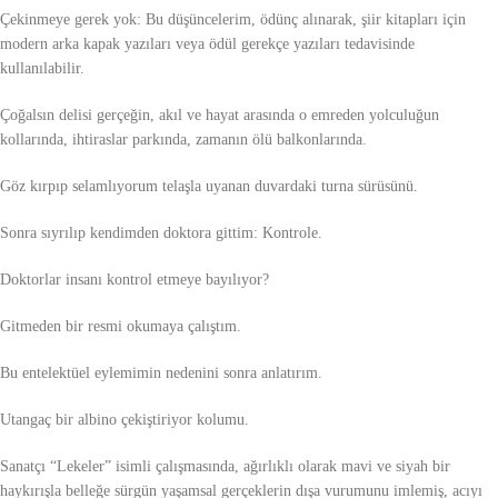
Çekinmeye gerek yok: Bu düşüncelerim, ödünç alınarak, şiir kitapları için
modern arka kapak yazıları veya ödül gerekçe yazıları tedavisinde
kullanılabilir.
Çoğalsın delisi gerçeğin, akıl ve hayat arasında o emreden yolculuğun
kollarında, ihtiraslar parkında, zamanın ölü balkonlarında.
Göz kırpıp selamlıyorum telaşla uyanan duvardaki turna sürüsünü.
Sonra sıyrılıp kendimden doktora gittim: Kontrole.
Doktorlar insanı kontrol etmeye bayılıyor?
Gitmeden bir resmi okumaya çalıştım.
Bu entelektüel eylemimin nedenini sonra anlatırım.
Utangaç bir albino çekiştiriyor kolumu.
Sanatçı “Lekeler” isimli çalışmasında, ağırlıklı olarak mavi ve siyah bir
haykırışla belleğe sürgün yaşamsal gerçeklerin dışa vurumunu imlemiş, acıyı