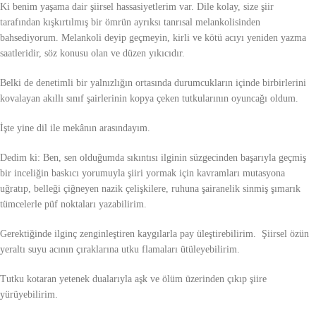
Ki benim yaşama dair şiirsel hassasiyetlerim var. Dile kolay, size şiir
tarafından kışkırtılmış bir ömrün ayrıksı tanrısal melankolisinden
bahsediyorum. Melankoli deyip geçmeyin, kirli ve kötü acıyı yeniden yazma
saatleridir, söz konusu olan ve düzen yıkıcıdır.
Belki de denetimli bir yalnızlığın ortasında durumcukların içinde birbirlerini
kovalayan akıllı sınıf şairlerinin kopya çeken tutkularının oyuncağı oldum.
İşte yine dil ile mekânın arasındayım.
Dedim ki: Ben, sen olduğumda sıkıntısı ilginin süzgecinden başarıyla geçmiş
bir inceliğin baskıcı yorumuyla şiiri yormak için kavramları mutasyona
uğratıp, belleği çiğneyen nazik çelişkilere, ruhuna şairanelik sinmiş şımarık
tümcelerle püf noktaları yazabilirim.
Gerektiğinde ilginç zenginleştiren kaygılarla pay üleştirebilirim. Şiirsel özün
yeraltı suyu acının çıraklarına utku flamaları ütüleyebilirim.
Tutku kotaran yetenek dualarıyla aşk ve ölüm üzerinden çıkıp şiire
yürüyebilirim.