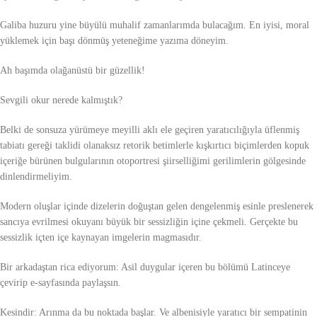
Galiba huzuru yine büyülü muhalif zamanlarımda bulacağım. En iyisi, moral
yüklemek için başı dönmüş yeteneğime yazıma döneyim.
Ah başımda olağanüstü bir güzellik!
Sevgili okur nerede kalmıştık?
Belki de sonsuza yürümeye meyilli aklı ele geçiren yaratıcılığıyla üflenmiş
tabiatı gereği taklidi olanaksız retorik betimlerle kışkırtıcı biçimlerden kopuk
içeriğe bürünen bulgularının otoportresi şiirselliğimi gerilimlerin gölgesinde
dinlendirmeliyim.
Modern oluşlar içinde dizelerin doğuştan gelen dengelenmiş esinle preslenerek
sancıya evrilmesi okuyanı büyük bir sessizliğin içine çekmeli. Gerçekte bu
sessizlik içten içe kaynayan imgelerin magmasıdır.
Bir arkadaştan rica ediyorum: Asil duygular içeren bu bölümü Latinceye
çevirip e-sayfasında paylaşsın.
Kesindir: Arınma da bu noktada başlar. Ve albenisiyle yaratıcı bir sempatinin