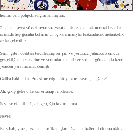
Rakiplerimden bir şair arkadaşım söylemişti de inanmamıştım. Kifayetsiz
herifin beni pohpohladığını sanmıştım.
Zekâ kat sayısı yüksek uyumsuz yaratıcı bir özne olarak normal insanlar
arasında hep günaha bulanan bir iç kararmasıyla, kıskanılacak melankolik
acılar çekebilirsin.
Senin gibi nobilitası tescillenmiş bir şair ve yorumcu yalnızca o unique
gerçekliğine o şiirlerine ve yorumlarına aittir ve sen her gün onlarla kendini
yeniden yaratmalısın, demişti.
Galiba haklı çıktı. Bu aşk ne çılgın bir yara ustasıymış meğerse!
Ah, çıkıp gelse o hercai örtünüp renklerine.
Sevinse eksiltili düşlem gerçeğin kıvrımlarına.
Neyse!
Bu sabah, yine şiirsel anamorfik oluşlarla öznenin hallerini okurun aklına