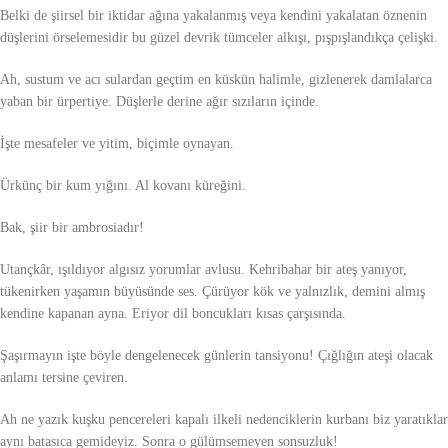
Belki de şiirsel bir iktidar ağına yakalanmış veya kendini yakalatan öznenin
düşlerini örselemesidir bu güzel devrik tümceler alkışı, pışpışlandıkça çelişki.
Ah, sustum ve acı sulardan geçtim en küskün halimle, gizlenerek damlalarca
yaban bir ürpertiye. Düşlerle derine ağır sızıların içinde.
İşte mesafeler ve yitim, biçimle oynayan.
Ürkünç bir kum yığını. Al kovanı küreğini.
Bak, şiir bir ambrosiadır!
Utançkâr, ışıldıyor algısız yorumlar avlusu. Kehribahar bir ateş yanıyor,
tükenirken yaşamın büyüsünde ses. Çürüyor kök ve yalnızlık, demini almış
kendine kapanan ayna. Eriyor dil boncukları kısas çarşısında.
Şaşırmayın işte böyle dengelenecek günlerin tansiyonu! Çığlığın ateşi olacak
anlamı tersine çeviren.
Ah ne yazık kuşku pencereleri kapalı ilkeli nedenciklerin kurbanı biz yaratıklar
aynı batasıca gemideyiz. Sonra o gülümsemeyen sonsuzluk!