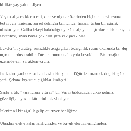
birlikte yaşayalım, diyen.
Yaşamsal gerçeklerin çelişkiler ve olgular üzerinden biçimlenmesi uzama
bütünüyle imgenin, şiirsel deliliğin bilincinde, hazzını tartan bir ağırlık
oluşturuyor. Galiba lekeyi kalabalığın yüzüne algıya tanıştırılacak bir karayelle
savuruyor, siyah beyaz çok dilli şiire yakışacak olan.
Lekeler’in yarattığı sessizlikle açığa çıkan tedirginlik resim okurunda bir düş
uçurumu oluşturabilir. Düş uçurumunu alıp yola koyuldum: Bir ırmağın
üzerindeyim, sürükleniyorum.
Bu kadın, yani doktor bambaşka biri yahu! Böğürtlen marmeladı gibi, güne
şerh. Şahane kışkırtıcı çığlıklar kraliçesi!
Sanki artık, “yaratıcısını yitiren” bir Venüs tablosundan çıkıp gelmiş,
güzelliğiyle yaşam körlerini tedavi ediyor.
İzlenimsel bir ağırlık gelip oturuyor benliğime.
Utandım elekte kalan şairliğimden ve büyük eleştirmenliğimden.