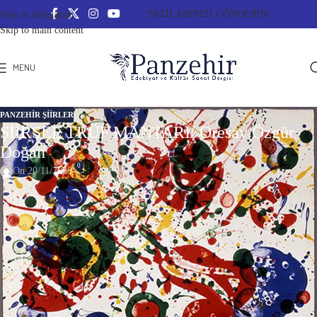
YAZILARINIZI GÖNDERİN!
Skip to navigation
Skip to main content
MENU
PANZEHIR ŞIIRLER
ŞİİRSEL TRÜF MANTARI/ Oresay Özgür
Doğan
0
On 20/11/2020
ŞİİRSEL TRÜF MANTARI
“
Affet beni, Magdalena, hep böyle olduğum için affet beni!”
R.M.Rilke