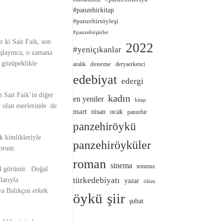
#panzehirkitap
#panzehirsöyleşi
#panzehirşiirler
r ki Sait Faik, son
2022
#yeniçıkanlar
şlayınca, o zamana
 gözüpeklikle
deneme
aralık
deryaerkenci
edebiyat
edergi
n Sait Faik’in diğer
kadın
en yeniler
kitap
r olan eserlerinde de
mart
nisan
ocak
panzehir
panzehiröykü
ek kimlikleriyle
panzehiröyküler
yorum.
roman
sinema
temmuz
al görünür. Doğal
türkedebiyatı
larıyla
yazar
ölüm
a Balıkçısı
erkek
öykü
şiir
şubat