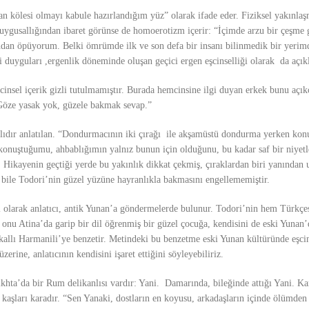
 kölesi olmayı kabule hazırlandığım yüz” olarak ifade eder. Fiziksel yakınlaşm
duygusallığından ibaret görünse de homoerotizm içerir:
“İçimde arzu bir çeşme g
ndan öpüyorum. Belki ömrümde ilk ve son defa bir insanı bilinmedik bir yerim
i duyguları ,ergenlik döneminde oluşan geçici ergen eşcinselliği olarak da açıkl
cinsel içerik gizli tutulmamıştır. Burada hemcinsine ilgi duyan erkek bunu açıkç
. Göze yasak yok, güzele bakmak sevap.”
dır anlatılan.
“Dondurmacının iki çırağı ile akşamüstü dondurma yerken kon
onuştuğumu, ahbablığımın yalnız bunun için olduğunu, bu kadar saf bir niyetle
”
Hikayenin geçtiği yerde bu yakınlık dikkat çekmiş, çıraklardan biri yanından 
ı bile Todori’nin güzel yüzüne hayranlıkla bakmasını engellememiştir.
ı olarak anlatıcı, antik Yunan’a göndermelerde bulunur. Todori’nin hem Türkç
onu Atina’da garip bir dil öğrenmiş bir güzel çocuğa, kendisini de eski Yunan
kallı Harmanili’ye benzetir. Metindeki bu benzetme eski Yunan kültüründe eşcin
erine, anlatıcının kendisini işaret ettiğini söyleyebiliriz.
ikhta’
da bir Rum delikanlısı vardır: Yani. Damarında, bileğinde attığı Yani. Ka
 kaşları karadır. “
Sen Yanaki, dostların en koyusu, arkadaşların içinde ölümden