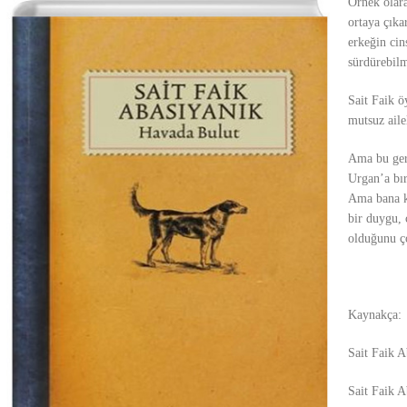
Örnek olara
ortaya çıka
erkeğin cin
sürdürebil
Sait Faik ö
mutsuz aile
Ama bu gerç
Urgan’a bı
Ama bana ka
bir duygu, 
olduğunu ç
Kaynakça:
Sait Faik 
Sait Faik 