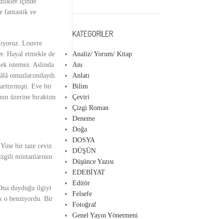
zlikler içinde
 fantastik ve
KATEGORILER
lıyoruz. Louvre
Analiz/ Yorum/ Kitap
er. Hayal etmekle
de
Anı
ek istemez. Aslında
Anlatı
lâ omuzlarımdaydı.
Bilim
rttırmıştı. Eve bir
Çeviri
mın üzerine bıraktım
Çizgi Roman
Deneme
Doğa
DOSYA
 Yine bir taze ceviz
DÜŞÜN
izgili mintanlarının
Düşünce Yazısı
EDEBİYAT
Editör
 Ona duyduğu ilgiyi
Felsefe
k o benziyordu. Bir
Fotoğraf
Genel Yayın Yönetmeni