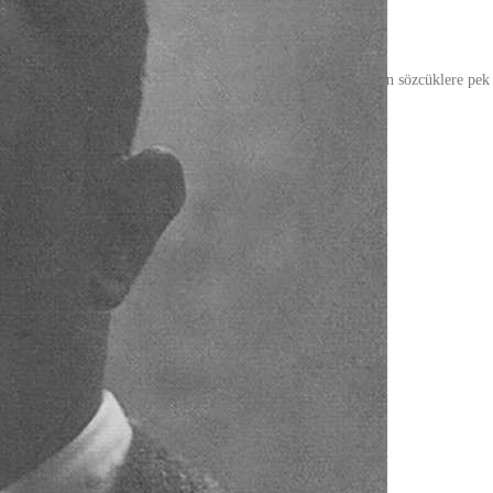
larlar:
“Bir insanı sevmekle başlar her şey”.
Sonrasında gelen sözcüklere pek 
 bilinmez…