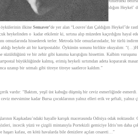
ek Mendil”,
“
Gece İşi”, “Battaniye”
de olduğu gibi çoğu kez metinlerdeki belirsi
ağda Var Bir Yılan”
,
Dondurmacının Çırağı
,
Louvre’dan Çaldığım Heykel’
de
latılmak isteneni okuyucuya bırakır.
 öykülerinin ilkine
Semaver’
de yer alan “Louvre’dan Çaldığım Heykel”de rast
ocuk
heykelinden o kadar etkilenir ki, sırtına alıp müzeden kaçırdığını hayal ed
nı omuzlarında hissederek terler. Metroda bile omuzlarındadır, bir türlü
indirm
ldığı heykele ait bir
kartpostaldır. Öykünün sonunu birlikte okuyalım:
“(…)Hâ
 süzüldüğünü ve bir zehir gibi kanıma karıştığını hissettim. Kalbim vuruşunu a
kartpostal büyüklüğünde kalmış, erimiş heykeli sırtımdan adeta kopararak masa
a uzanıp bir sıtmalı gibi titreye titreye saatlerce kaldım.”
içerik vardır:
“Baktım, yeşil üst kabuğu düşmüş bir ceviz esmerliğinde esmerdi.
 ceviz mevsimine kadar Bursa çocuklarının yalnız elleri erik ve şeftali, yalnız ç
şlarının Kaşıkadası’ndaki hayalle karışık macerasında Odisiya odak noktasıdır.
zleri, incecik yüzü ve çizgili mintanıyla Portekizli gemiciye İdris’ten daha ço
e haşarı kafası, en kötü havalarda bile denizlere açılan cesareti…”