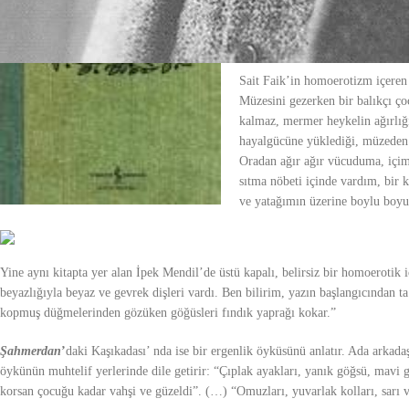
Öykülerindeki homoerotizm
“İp
gizlenir. Bu belirsizlikler “
Alemd
gerçeküstüdür. Çözümlemek ve an
Sait Faik’in homoerotizm içeren
Müzesini gezerken bir balıkçı ç
kalmaz, mermer heykelin ağırlığı
hayalgücüne yüklediği, müzeden a
Oradan ağır ağır vücuduma, içime
sıtma nöbeti içinde vardım, bir 
ve yatağımın üzerine boylu boyunc
Yine aynı kitapta yer alan
İpek Mendil’
de üstü kapalı, belirsiz bir homoerotik 
beyazlığıyla beyaz ve gevrek dişleri vardı. Ben bilirim, yazın başlangıcından ta
kopmuş düğmelerinden gözüken göğüsleri fındık yaprağı kokar.”
Şahmerdan
’
daki
Kaşıkadası’
nda ise bir ergenlik öyküsünü anlatır. Ada arkada
öykünün muhtelif yerlerinde dile getirir:
“Çıplak ayakları, yanık göğsü, mavi gö
korsan çocuğu kadar vahşi ve güzeldi”. (…) “Omuzları, yuvarlak kolları, sarı v