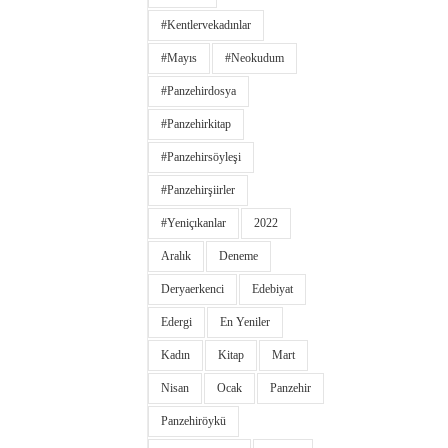
#kentlervekadınlar
#Mayıs
#neokudum
#panzehirdosya
#panzehirkitap
#panzehirsöyleşi
#panzehirşiirler
#yeniçıkanlar
2022
Aralık
Deneme
Deryaerkenci
Edebiyat
Edergi
En Yeniler
Kadın
Kitap
Mart
Nisan
Ocak
Panzehir
Panzehiröykü