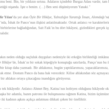
 beni. Bin, bir yıldızın sırtına. Adaların içindebir Burgaz Adası vardır, tam 
ktüğü nişanda. İşte o benim. (…) Ben seni düşünüyorum Yanaki.”
ir Yılan’
da yer alan
Öyle Bir Hikâye, Yalnızlığın Yarattığı İnsan, Alemdağı’nd
’
nda, İshak ile Panco’nun ilişkisi anlatılmaktadır. Ortak anlatıcı ve karakterleri
 birbirlerine bağladığından, Sait Faik’in bu dört hikâyesi, gizledikleri gerçek iç
alıdır.
ahlakın neden olduğu suçluluk duyguları nedeniyle iki erkeğin birlikteliği imkâns
r Hikâye’
de, İshak’ın bir sokak köpeğiyle konuştuğu satırlarda, Panço’nun bu il
çbir kitap daha yazmadı. Bir ahlakımız, bugün yaptıklarımıza, yapacaklarımıza
rak etme. Dostum Panco da bana hak verecektir. Kilise ahlakından söz açmayac
 bir ahlakın ortaya çıkacağına inandığını görüyoruz.
ğı tek hikâyedir. Anlatıcı Ahmet Bey, Katina’nın lezbiyen olduğunu hikâyede ok
 başka bir adamla, bazen patronu ile buluşmasına rağmen Katina, bizim üçümüze 
iki kadının aşkını açıkça anlatması dikkati çeken bir özelliktir.