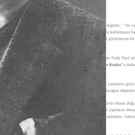
unan on hikayeyi incelediğinde vardığı sonuç pek de şaşırtıcı değildir:
“ Ne va
sonra yazdığı iki hikayede dilediği yazma özgürlüğünü gönlünce kullanmaya ba
ursamadan, hiçbir şeye aldırmadan edebiyatımızda o güne kadar görülmeyen bir
i yansıtır. Dahası öykülerindeki homoerotizme vurgu yapar. Elbette Fethi Naci’ni
rotizmden söz etmediğini bilemiyoruz. Zira
Semaver’
den
Son Kuşlar’
a kada
kler taşıyor olsalar da, 1.tekil şahıs olarak anlatılan öykülerin, yazarların gerç
girmeden, onu anlatıcı –yazar- olarak değerlendirmenin doğru olacağını düşünü
er olarak baktığımızda daha az kadın, daha çok erkek karakterlerin olması doğ
oğu kez fiziksel özellikleriyle anlatmazken, erkeklerin bedensel yapılarını detay
öye Gönderilen Eşek, Şahmerdan, Yaşayacak, Papaz Efendi, Kaşıkadası, Sakary
den bazılarıdır.