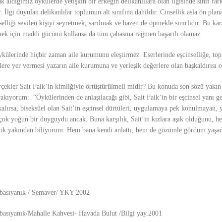
k aldığımız öykülerde yetişkin bir erkeğin delikanlılara olan ilgisinde sınıf fark
r. İlgi duyulan delikanlılar toplumun alt sınıfına dahildir. Cinsellik asla ön pla
selliği sevilen kişiyi seyretmek, sarılmak ve bazen de öpmekle sınırlıdır. Bu kara
mek için maddi gücünü kullansa da tüm çabasına rağmen başarılı olamaz.
ykülerinde hiçbir zaman aile kurumunu eleştirmez. Eserlerinde eşcinselliğe, top
lere yer vermesi yazarın aile kurumuna ve yerleşik değerlere olan başkaldırısı o
ekler Sait Faik’in kimliğiyle örtüştürülmeli midir? Bu konuda son sözü yakın
rakıyorum: “
Öykülerinden de anlaşılacağı gibi, Sait Faik’in bir eşcinsel yanı g
lırsa, biseksüel olan Sait’in eşcinsel dürtüleri, uygulamaya pek konulmayan, y
çok yoğun bir duyguydu ancak. Buna karşılık, Sait’in kızlara aşık olduğunu, he
ok yakından biliyorum. Hem bana kendi anlattı, hem de gözümle gördüm yaşadı
Abasıyanık / Semaver/ YKY 2002
Abasıyanık/Mahalle Kahvesi- Havada Bulut /Bilgi yay.2001