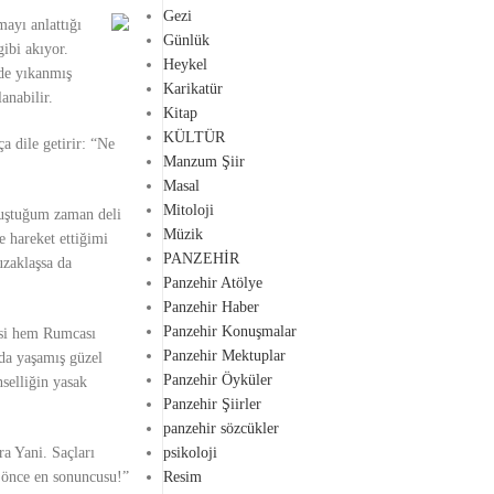
Gezi
ayı anlattığı
Günlük
ibi akıyor.
Heykel
de yıkanmış
Karikatür
anabilir
.
Kitap
KÜLTÜR
a dile getirir:
“Ne
Manzum Şiir
Masal
Mitoloji
uştuğum zaman deli
Müzik
 hareket ettiğimi
PANZEHİR
uzaklaşsa da
Panzehir Atölye
Panzehir Haber
Panzehir Konuşmalar
esi hem Rumcası
Panzehir Mektuplar
’da yaşamış güzel
Panzehir Öyküler
selliğin yasak
Panzehir Şiirler
panzehir sözcükler
psikoloji
ra Yani. Saçları
Resim
 önce en sonuncusu!”