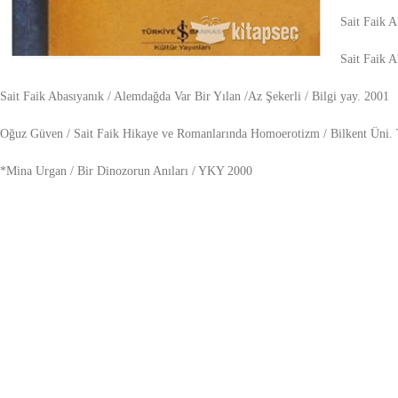
Sait Faik 
Sait Faik A
Sait Faik Abasıyanık / Alemdağda Var Bir Yılan /Az Şekerli / Bilgi yay. 2001
Oğuz Güven / Sait Faik Hikaye ve Romanlarında Homoerotizm / Bilkent Üni. T
*Mina Urgan / Bir Dinozorun Anıları / YKY 2000