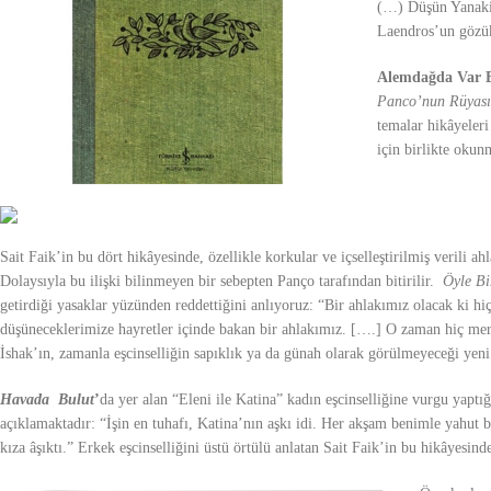
(…) Düşün Yanakimu
Laendros’un gözü
Alemdağda Var B
Panco’nun Rüyası
temalar hikâyeleri
için birlikte okunm
Sait Faik’in bu dört hikâyesinde, özellikle korkular ve içselleştirilmiş verili 
Dolaysıyla bu ilişki bilinmeyen bir sebepten Panço tarafından bitirilir.
Öyle Bi
getirdiği yasaklar yüzünden reddettiğini anlıyoruz:
“Bir ahlakımız olacak ki hi
düşüneceklerimize hayretler içinde bakan bir ahlakımız. [….] O zaman hiç me
İshak’ın, zamanla eşcinselliğin sapıklık ya da günah olarak görülmeyeceği yeni
Havada Bulut
’
da yer alan
“Eleni ile Katina”
kadın eşcinselliğine vurgu yaptı
açıklamaktadır: “
İşin en tuhafı, Katina’nın aşkı idi. Her akşam benimle yahut
kıza âşıktı.”
Erkek eşcinselliğini üstü örtülü anlatan Sait Faik’in bu hikâyesinde 