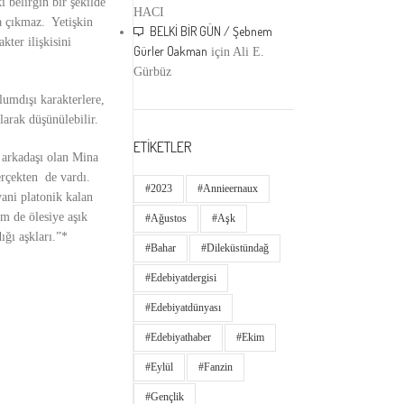
ı belirgin bir şekilde
HACI
na çıkmaz. Yetişkin
BELKİ BİR GÜN / Şebnem
kter ilişkisini
Gürler Oakman
için
Ali E.
Gürbüz
lumdışı karakterlere,
larak düşünülebilir.
ETİKETLER
 arkadaşı olan Mina
erçekten de vardı.
#2023
#annieernaux
ani platonik kalan
m de ölesiye aşık
#ağustos
#aşk
ğı aşkları.”*
#bahar
#dileküstündağ
#edebiyatdergisi
#edebiyatdünyası
#edebiyathaber
#ekim
#eylül
#fanzin
#gençlik