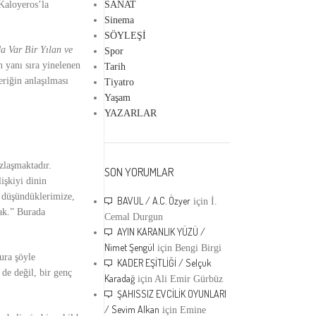
SANAT
Kaloyeros’la
Sinema
SÖYLEŞİ
a Var Bir Yılan ve
Spor
n yanı sıra yinelenen
Tarih
eriğin anlaşılması
Tiyatro
Yaşam
YAZARLAR
ızlaşmaktadır.
SON YORUMLAR
işkiyi dinin
, düşündüklerimize,
BAVUL / A.C. Özyer
için
İ.
ak.”
Burada
Cemal Durgun
AYIN KARANLIK YÜZÜ /
Nimet Şengül
için
Bengi Birgi
ura şöyle
KADER EŞİTLİĞİ / Selçuk
de değil, bir genç
Karadağ
için
Ali Emir Gürbüz
ŞAHISSIZ EVCİLİK OYUNLARI
/ Sevim Alkan
için
Emine