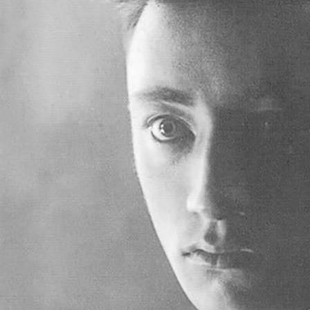
İlle de insan sevgisi…
Yazarların büyük bir kısmı bu konulara vurgu yaparak hep aynı cümleyi tekrar
nedense.
Anlamadıkları için mi, yoksa çok şey anladıkları için mi sustukları