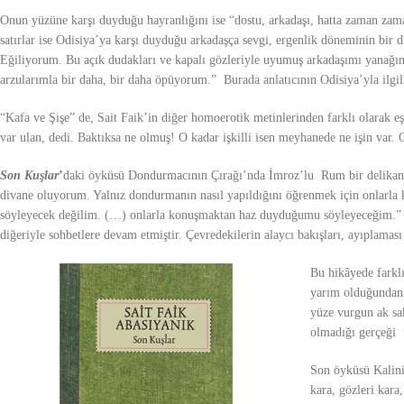
Onun yüzüne karşı duyduğu hayranlığını ise “dostu, arkadaşı, hatta zaman zaman
satırlar ise Odisiya’ya karşı duyduğu arkadaşça sevgi, ergenlik döneminin bir 
Eğiliyorum. Bu açık dudakları ve kapalı gözleriyle uyumuş arkadaşımı yanağı
arzularımla bir daha, bir daha öpüyorum.”
Burada anlatıcının Odisiya’yla ilgil
“Kafa ve Şişe”
de, Sait Faik’in diğer homoerotik metinlerinden farklı olarak eş
var ulan, dedi. Baktıksa ne olmuş! O kadar işkilli isen meyhanede ne işin var
Son Kuşlar
’
daki öyküsü
Dondurmacının Çırağı’nda
İmroz’lu Rum bir delikanlı
divane oluyorum. Yalnız dondurmanın nasıl yapıldığını öğrenmek için onlarla k
söyleyecek değilim. (…) onlarla konuşmaktan haz duyduğumu söyleyeceğim.
diğeriyle sohbetlere devam etmiştir. Çevredekilerin alaycı bakışları, ayıplamas
Bu hikâyede farkl
yarım olduğundan 
yüze vurgun ak sa
olmadığı gerçeği üz
Son öyküsü
Kalin
kara, gözleri kara,