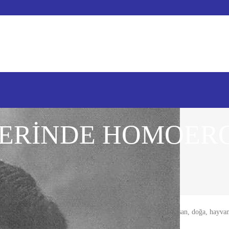
LERİNDE HOMOERO
p ve dergi yazıları vardır. Hepsinde ortak payda “Sevgi”dir. İnsan, doğa, hayv
rle anlatılır.