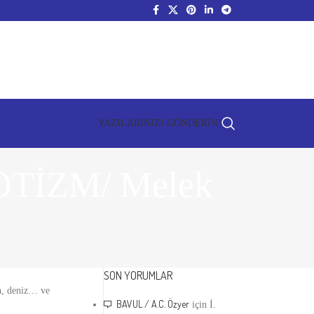
YAZILARINIZI GÖNDERİN!
TİZM/ Melek
SON YORUMLAR
an, deniz… ve
BAVUL / A.C. Özyer
için
İ.