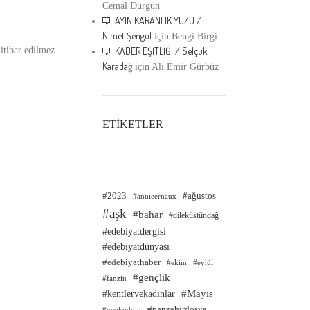
Cemal Durgun
AYIN KARANLIK YÜZÜ /
Nimet Şengül
için
Bengi Birgi
itibar edilmez
KADER EŞİTLİĞİ / Selçuk
Karadağ
için
Ali Emir Gürbüz
ETİKETLER
#2023
#ağustos
#annieernaux
#aşk
#bahar
#dileküstündağ
#edebiyatdergisi
#edebiyatdünyası
#edebiyathaber
#ekim
#eylül
#gençlik
#fanzin
#kentlervekadınlar
#Mayıs
#panzehirdosya
#neokudum