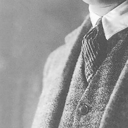
Fethi Naci, ‘
Sait Faik Hikayeciliği’
nde yazarın son dönem öyküleri arasında bul
döneminde (Alemdağda Var Bir Yılan) daki birçok hikayesinde ve bu kitaptan 
kadar anlatamadığı –en azından açıkça anlatamadığı- eğilimlerini, kimseyi um
yazmaya başlar.”
Fethi Naci’nin bu sözleri cinselliğin Sait Faik eserlerinde yer aldığı gerçeğin
kitaplarını okumadığını düşünemeyiz. Ancak neden diğer kitaplarındaki homoe
bu vurguya
rastlamaktayız
.
Her ne kadar otobiyografik özelli
örtüştürülmesinin tartışmasına 
Sait Faik öykülerine mekan ve y
olmayan ise, kadın karakterleri ç
anlatmasıdır.
Şeytan Minaresi, K
bedenlerini betimlediği öykülerin