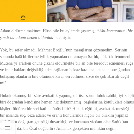
Adam öldürme makinesi Hüso bile bu eylemde şaşırmış
; “Abi-komutanım, biz
şimdi bu adamı neden öldürdük”
demiştir.
Yok, bu sefer olmadı. Mehmet Eroğlu’nun mesajlarını çözemedim. Serinin
sonunda halâ birilerine iyilik yapmadan duramayan
Sadık,
TikTok fenomeni
Mutena’yı ararken önüne çıkanı öldürmekte bir an bile tereddüt etmemesi suça
ve imar hakları değişikliğinden sağlanan haksız kazanca ucundan bucağından
bulaşmış olanların bile ölümüne karar verebilmesi sizce de çok abartılı değil
mi?
Hukuk okumuş, bir süre avukatlık yapmış, dürüst, sorumluluk sahibi, iyi kalpli
biri doğrudan kendisine hemen hiç dokunmamış, başkalarına kötülükleri olmuş
kişileri öldüren bir seri katile dönüşebilir? Hukuk eğitimi, avukatlık mesleği
bir insanda suç, ceza adalet ve orantı konularında hiçbir bir birikim yapmaz
mı? Zaten doğuştan getirdiği duyarlılığı ve kocaman vicdanı olan Sadık’tan
nasıl olur da, bir Öcal doğabilir? Anlamak gerçekten mümkün değil.