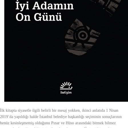
İlk kitapta siyasetle ilgili belirli bir mesaj yokken, ikinci anlatıda 1 Nisan
2019’da yapıldığı halde İstanbul belediye başkanlığı seçiminin sonuçlarının
henüz kesinleşmemiş olduğunu Pınar ve Hüso arasındaki bitmek bilmez