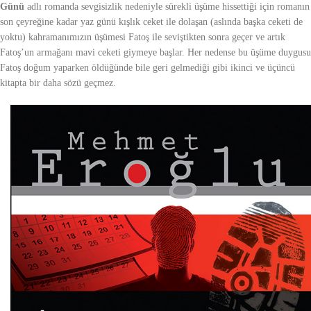
Günü
adlı romanda sevgisizlik nedeniyle sürekli üşüme hissettiği için romanın
son çeyreğine kadar yaz günü kışlık ceket ile dolaşan (aslında başka ceketi de
yoktu) kahramanımızın üşümesi Fatoş ile seviştikten sonra geçer ve artık
Fatoş’un armağanı mavi ceketi giymeye başlar. Her nedense bu üşüme duygusu
Fatoş doğum yaparken öldüğünde bile geri gelmediği gibi ikinci ve üçüncü
kitapta bir daha sözü geçmez.