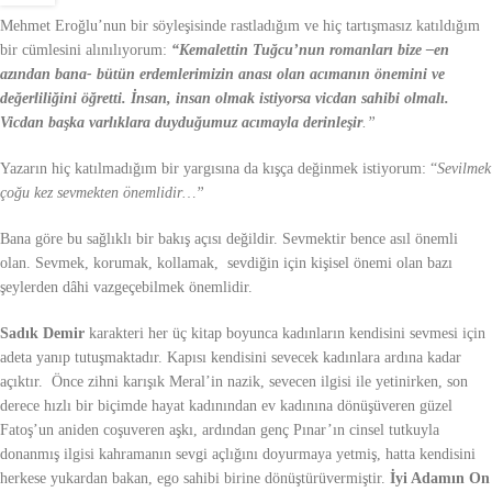
Mehmet Eroğlu’nun bir söyleşisinde rastladığım ve hiç tartışmasız katıldığım
bir cümlesini alınılıyorum:
“Kemalettin Tuğcu’nun romanları bize –en
azından bana- bütün erdemlerimizin anası olan acımanın önemini ve
değerliliğini öğretti. İnsan, insan olmak istiyorsa vicdan sahibi olmalı.
Vicdan başka varlıklara duyduğumuz acımayla derinleşir
.”
Yazarın hiç katılmadığım bir yargısına da kışça değinmek istiyorum: “
Sevilmek
çoğu kez sevmekten önemlidir…”
Bana göre bu sağlıklı bir bakış açısı değildir. Sevmektir bence asıl önemli
olan. Sevmek, korumak, kollamak, sevdiğin için kişisel önemi olan bazı
şeylerden dâhi vazgeçebilmek önemlidir.
Sadık Demir
karakteri her üç kitap boyunca kadınların kendisini sevmesi için
adeta yanıp tutuşmaktadır. Kapısı kendisini sevecek kadınlara ardına kadar
açıktır. Önce zihni karışık Meral’in nazik, sevecen ilgisi ile yetinirken, son
derece hızlı bir biçimde hayat kadınından ev kadınına dönüşüveren güzel
Fatoş’un aniden coşuveren aşkı, ardından genç Pınar’ın cinsel tutkuyla
donanmış ilgisi kahramanın sevgi açlığını doyurmaya yetmiş, hatta kendisini
herkese yukardan bakan, ego sahibi birine dönüştürüvermiştir.
İyi Adamın On