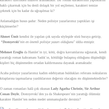
karakteri üzerinden mazeret aramaktadır. Bir roman karakterinin yaptıklarını
haklı çıkarmak için bu denli dolaşık bir yol seçilemez, karakteri temize
çekmek için bu kadar da uğraşılmaz ki?
Anlamadığım husus şudur: Neden polisiye yazarlarımız yaptıkları işi
küçümserler?
Ahmet Ümit
kendisi ile yapılan çok sayıda söyleşide sözü buraya getirip,
“
Dostoyevski
’nin en önemli polisiye yazarı olduğunu
” iddia etmiştir.
Mehmet Eroğlu
da Hamlet’in iyi, kötü, doğru kavramlarına sığınarak, kendi
yarattığı roman kahramanı Sadık’ın, kötülüğe bulaşmış olduğunu düşündüğü
kişileri hiç düşünmeden ortadan kaldırmasına dayanak aramaktadır.
Acaba polisiye yazarlarımız kadim edebiyattan buldukları referans noktalarını
kitaplarına taşımazlarsa yazdıklarının değersiz olacağını mı düşünmektedirler?
O zaman romanları halâ çok okunan
Lady Agatha Christie, Sir Arthur
Conan Doyle
,
Dostoyevski’den ya da Shakespeare’nin yarattığı ölümsüz
karakter Hamlet’ten neden medet ummamışlardır dersiniz?