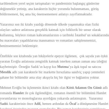
tarihlendiren yerel seçim tartışmaları ve pandeminin başlangıç günlerine
değinmekle yetinip, ana karakterin hiçbir yorumda bulunmaması, görüş
bildirmemesi, hiç ama hiç önemsememesi anlatıyı zayıflatmaktadır.
Yazarımız son iki kitabı yazdığı dönemde ülkede yaşanmakta olan fiziki
olayları sadece anlatısına gerçeklik katmak için folklorik bir unsur olarak
kullanmış, böylece roman kahramanlarının o tarihteki İstanbul’un sokaklarında
bu maceraları yaşadıklarına inanmamızı ve romanları sahiplenmemizi,
benimsememizi beklemiştir.
Özellikle son kitabında yan hikâyelerle epeyce ilgilenen, çok sayıda yan öykü
yaratan Eroğlu anlatısına zenginlik katmak isterken zaman zaman ana izleğini
kaybetmiştir. Örneğin Sadık’ın kayıp kız
Mutena
’ya âşık topal su satıcısı
Metelik
adlı yan karakterle bir markette hırsızlama sandviç yapıp yenmeleri
şahane bir bölümdür ama olay akışıyla hiç bir ilgisi ve bağlantısı yoktur.
Mehmet Eroğlu bu üçlemenin ikinci kitabı olan
Kötü Adamın On Günü
adlı
romanda
Hamlet
ile çok ilgilendiğini, romanın önemli bir bölümünü Hamlet
yorumlarına ve monologlarına ayırdığını yukarıda anlatmıştım. Yazarımız
Sadı
k karakterinin önce
Adil,
hemen ardından da
Öcal
’a dönüşmesine Hamlet