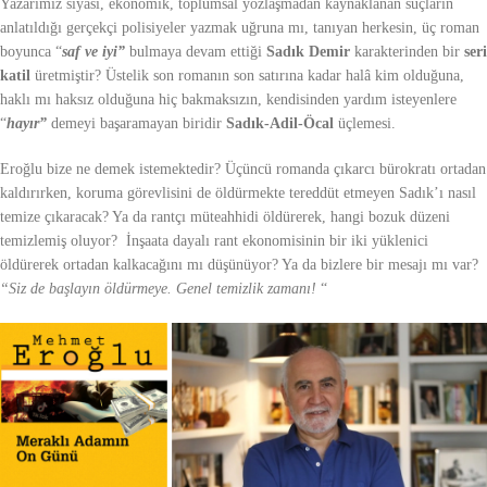
Yazarımız siyasi, ekonomik, toplumsal yozlaşmadan kaynaklanan suçların
anlatıldığı gerçekçi polisiyeler yazmak uğruna mı, tanıyan herkesin, üç roman
boyunca “
saf ve iyi”
bulmaya devam ettiği
Sadık Demir
karakterinden bir
seri
katil
üretmiştir? Üstelik son romanın son satırına kadar halâ kim olduğuna,
haklı mı haksız olduğuna hiç bakmaksızın, kendisinden yardım isteyenlere
“
hayır”
demeyi başaramayan biridir
Sadık-Adil-Öcal
üçlemesi.
Eroğlu bize ne demek istemektedir? Üçüncü romanda çıkarcı bürokratı ortadan
kaldırırken, koruma görevlisini de öldürmekte tereddüt etmeyen Sadık’ı nasıl
temize çıkaracak? Ya da rantçı müteahhidi öldürerek, hangi bozuk düzeni
temizlemiş oluyor? İnşaata dayalı rant ekonomisinin bir iki yüklenici
öldürerek ortadan kalkacağını mı düşünüyor? Ya da bizlere bir mesajı mı var?
“Siz de başlayın öldürmeye. Genel temizlik zamanı!
“