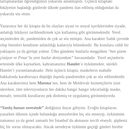
tartışmalardan öğrendiğimizi yukarıda anlatmıştım. Üçüncü kitaptaki
hikâyenin başladığı günlerde ülkede pandemi ilan edilmiş olduğundan da
yukarıda söz ettim.
Yazarımız her iki kitapta da bu olayları siyasi ve sosyal içeriklerinden ziyade,
anlattığı hikâyeyi tarihlendirmek için kullanmış gibi görünmektedir. Yerel
seçimlerden de, pandemiden de çok az söz etmiştir. Ana karakter Sadık çevrede
olup bitenleri kendisine anlatıldığı kadarıyla bilmektedir. Bu konulara ciddi bir
yaklaşımı ya da görüşü yoktur. Ülke gündemi bunlarla meşgulken “
ben gizem
çözüyor ve Pınar’la yeni hazlar deniyordum”
havasındadır
.
Yerel seçimlerin
ertesinde ülke kaynarken, kahramanımız
Hamlet
’e öykünmekte, sürekli
Hamlet’i yorumlamaktadır. Hele üçüncü kitapta; maskelerin mahalle
bakkalında karaborsaya düştüğü dışında pandemiden çok az söz edilmektedir.
Ana karakterimiz hem
Mutena
’nın, hem de Moldovalı hizmetçilerin izini
sürerken, tüm televizyonların her dakika bangır bangır tekrarladığı maske,
mesafe, temizlik kurallarını pek dinlemiş ve uygulamış görünmüyordu.
“Yanlış bunun neresinde
”
dediğinizi duyar gibiyim. Eroğlu kitaplarını
yazarken ülkenin içinde bulunduğu atmosferden hiç söz etmeyip, öyküsünün
zamansız ya da genel zamanlı bir İstanbul’da akmasını tercih etseydi, şüphesiz
hiç bir sorun olmayacaktı. Ancak neredeyse öykünün geçtiği günleri birebir