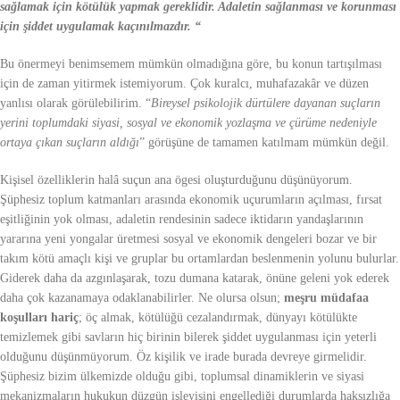
sağlamak için kötülük yapmak gereklidir. Adaletin sağlanması ve korunması
için şiddet uygulamak kaçınılmazdır. “
Bu önermeyi benimsemem mümkün olmadığına göre, bu konun tartışılması
için de zaman yitirmek istemiyorum. Çok kuralcı, muhafazakâr ve düzen
yanlısı olarak görülebilirim. “
Bireysel psikolojik dürtülere dayanan suçların
yerini toplumdaki siyasi, sosyal ve ekonomik yozlaşma ve çürüme nedeniyle
ortaya çıkan suçların aldığı
” görüşüne de tamamen katılmam mümkün değil.
Kişisel özelliklerin halâ suçun ana ögesi oluşturduğunu düşünüyorum.
Şüphesiz toplum katmanları arasında ekonomik uçurumların açılması, fırsat
eşitliğinin yok olması, adaletin rendesinin sadece iktidarın yandaşlarının
yararına yeni yongalar üretmesi sosyal ve ekonomik dengeleri bozar ve bir
takım kötü amaçlı kişi ve gruplar bu ortamlardan beslenmenin yolunu bulurlar.
Giderek daha da azgınlaşarak, tozu dumana katarak, önüne geleni yok ederek
daha çok kazanamaya odaklanabilirler. Ne olursa olsun;
meşru müdafaa
koşulları hariç
; öç almak, kötülüğü cezalandırmak, dünyayı kötülükte
temizlemek gibi savların hiç birinin bilerek şiddet uygulanması için yeterli
olduğunu düşünmüyorum. Öz kişilik ve irade burada devreye girmelidir.
Şüphesiz bizim ülkemizde olduğu gibi, toplumsal dinamiklerin ve siyasi
mekanizmaların hukukun düzgün işleyişini engellediği durumlarda haksızlığa