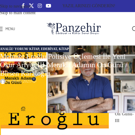
YAZILARINIZI GÖNDERİN!
Skip to navigation
Skip to main content
MENU
ANALIZ/ YORUM/ KITAP
,
EDEBİYAT
,
KITAP
Mehmet Eroğlu Polisiye Üçlemesi İle Yeni
Okur Arıyor III-Meraklı Adamın On Günü /
Birsen Karaloğlu
0
On 09/05/2021
Mehmet Eroğlu Polisiye Üçlemesi İle Yeni Okur Arıyor
Meraklı
Adamın
On Günü-
III