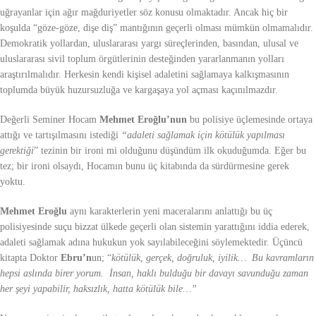
uğrayanlar için ağır mağduriyetler söz konusu olmaktadır. Ancak hiç bir
koşulda “göze-göze, dişe diş” mantığının geçerli olması mümkün olmamalıdır.
Demokratik yollardan, uluslararası yargı süreçlerinden, basından, ulusal ve
uluslararası sivil toplum örgütlerinin desteğinden yararlanmanın yolları
araştırılmalıdır. Herkesin kendi kişisel adaletini sağlamaya kalkışmasının
toplumda büyük huzursuzluğa ve kargaşaya yol açması kaçınılmazdır.
Değerli Seminer Hocam
Mehmet Eroğlu’nun
bu polisiye üçlemesinde ortaya
attığı ve tartışılmasını istediği
“adaleti sağlamak için kötülük yapılması
gerektiği
” tezinin bir ironi mi olduğunu düşündüm ilk okuduğumda. Eğer bu
tez; bir ironi olsaydı, Hocamın bunu üç kitabında da sürdürmesine gerek
yoktu.
Mehmet Eroğlu
aynı karakterlerin yeni maceralarını anlattığı bu üç
polisiyesinde suçu bizzat ülkede geçerli olan sistemin yarattığını iddia ederek,
adaleti sağlamak adına hukukun yok sayılabileceğini söylemektedir. Üçüncü
kitapta Doktor
Ebru’n
un; “
kötülük, gerçek, doğruluk, iyilik… Bu kavramların
hepsi aslında birer yorum. İnsan, haklı bulduğu bir davayı savunduğu zaman
her şeyi yapabilir, haksızlık, hatta kötülük bile…”