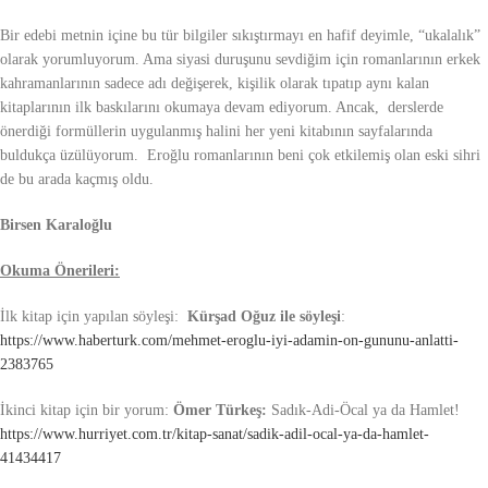
Bir edebi metnin içine bu tür bilgiler sıkıştırmayı en hafif deyimle, “ukalalık”
olarak yorumluyorum. Ama siyasi duruşunu sevdiğim için romanlarının erkek
kahramanlarının sadece adı değişerek, kişilik olarak tıpatıp aynı kalan
kitaplarının ilk baskılarını okumaya devam ediyorum. Ancak, derslerde
önerdiği formüllerin uygulanmış halini her yeni kitabının sayfalarında
buldukça üzülüyorum. Eroğlu romanlarının beni çok etkilemiş olan eski sihri
de bu arada kaçmış oldu.
Birsen Karaloğlu
Okuma Önerileri:
İlk kitap için yapılan söyleşi:
Kürşad Oğuz ile söyleşi
:
https://www.haberturk.com/mehmet-eroglu-iyi-adamin-on-gununu-anlatti-
2383765
İkinci kitap için bir yorum:
Ömer Türkeş:
Sadık-Adi-Öcal ya da Hamlet!
https://www.hurriyet.com.tr/kitap-sanat/sadik-adil-ocal-ya-da-hamlet-
41434417