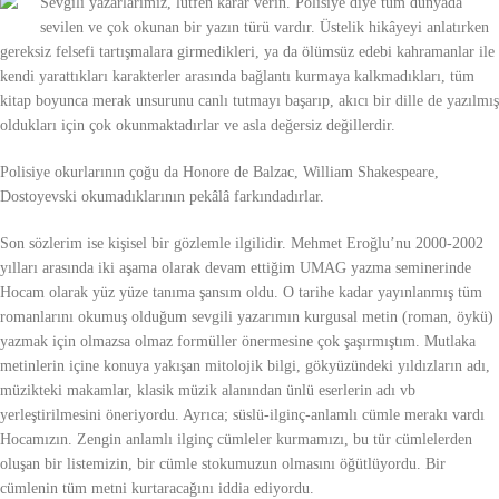
Sevgili yazarlarımız, lütfen karar verin. Polisiye diye tüm dünyada
sevilen ve çok okunan bir yazın türü vardır. Üstelik hikâyeyi anlatırken
gereksiz felsefi tartışmalara girmedikleri, ya da ölümsüz edebi kahramanlar ile
kendi yarattıkları karakterler arasında bağlantı kurmaya kalkmadıkları, tüm
kitap boyunca merak unsurunu canlı tutmayı başarıp, akıcı bir dille de yazılmış
oldukları için çok okunmaktadırlar ve asla değersiz değillerdir.
Polisiye okurlarının çoğu da Honore de Balzac, William Shakespeare,
Dostoyevski okumadıklarının pekâlâ farkındadırlar.
Son sözlerim ise kişisel bir gözlemle ilgilidir. Mehmet Eroğlu’nu 2000-2002
yılları arasında iki aşama olarak devam ettiğim UMAG yazma seminerinde
Hocam olarak yüz yüze tanıma şansım oldu. O tarihe kadar yayınlanmış tüm
romanlarını okumuş olduğum sevgili yazarımın kurgusal metin (roman, öykü)
yazmak için olmazsa olmaz formüller önermesine çok şaşırmıştım. Mutlaka
metinlerin içine konuya yakışan mitolojik bilgi, gökyüzündeki yıldızların adı,
müzikteki makamlar, klasik müzik alanından ünlü eserlerin adı vb
yerleştirilmesini öneriyordu. Ayrıca; süslü-ilginç-anlamlı cümle merakı vardı
Hocamızın. Zengin anlamlı ilginç cümleler kurmamızı, bu tür cümlelerden
oluşan bir listemizin, bir cümle stokumuzun olmasını öğütlüyordu. Bir
cümlenin tüm metni kurtaracağını iddia ediyordu.