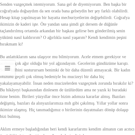
Senden vazgeçmek istemiyorum. Sana gel de diyemiyorum. Ben başka bir
coğrafyada doğsaydım da sen orada bana gelseydin her şey farklı olabilirdi.
Hesap kitap yapılmayan bir hayatta mecburiyetlerim değişebilirdi. Coğrafya
ikimizin de kaderi işte. Öte yandan sana şimdi git dersem de düğünle
taçlandırılmış ortamda arkandan bir başkası gelirse ben gönderilmiş senin
yükünü nasıl kaldırırım? O ağırlıkla nasıl yaşarım? Kendi kendimin peşini
bırakmam ki!
Bu anlattıklarım sana ulaşıyor mu bilmiyorum. Acele etmem gerekiyor ve
acelenin çok ağır olduğu bir yol ağzındayım. Gecelerim gündüzüme karıştı.
Senin kalbini susturursam benimki de bir daha düzenli atmayacak. Bir kadın
otuzunu geçeli çok olmuş bedeniyle bu mucizeyi bir daha hiç
yakalayamayabilir. İnsan neden mucizelerden vazgeçmek zorunda bırakılır ki?
Bu hikâyeyi başkasından dinlesem de üzülürdüm ama ne yazık ki buradaki
özne benim. Birileri yüzyıllar önce bizim adımıza kararlar almış. Bazıları
değişmiş, bazıları da alınyazılarımıza mıh gibi çakılmış. Yıllar yollar sonra
ikimize ulaşmış. Hiç tanımadığımız o birilerinin dayatmaları dönüp dolaşıp
bizi bulmuş.
Aklım ermeye başladığından beri kendi kararlarımı kendim almanın can acıtıcı