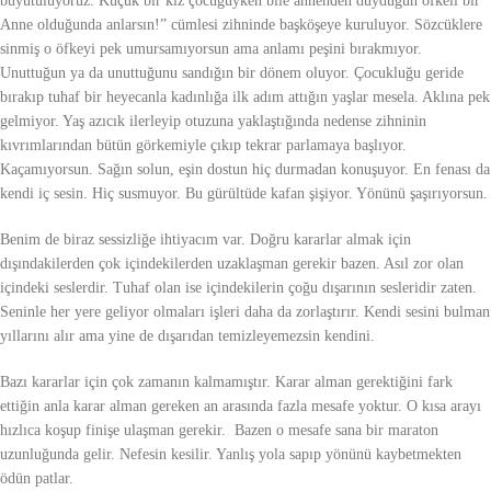
büyütülüyoruz. Küçük bir kız çocuğuyken bile annenden duyduğun öfkeli bir “
Anne olduğunda anlarsın!” cümlesi zihninde başköşeye kuruluyor. Sözcüklere
sinmiş o öfkeyi pek umursamıyorsun ama anlamı peşini bırakmıyor.
Unuttuğun ya da unuttuğunu sandığın bir dönem oluyor. Çocukluğu geride
bırakıp tuhaf bir heyecanla kadınlığa ilk adım attığın yaşlar mesela. Aklına pek
gelmiyor. Yaş azıcık ilerleyip otuzuna yaklaştığında nedense zihninin
kıvrımlarından bütün görkemiyle çıkıp tekrar parlamaya başlıyor.
Kaçamıyorsun. Sağın solun, eşin dostun hiç durmadan konuşuyor. En fenası da
kendi iç sesin. Hiç susmuyor. Bu gürültüde kafan şişiyor. Yönünü şaşırıyorsun.
Benim de biraz sessizliğe ihtiyacım var. Doğru kararlar almak için
dışındakilerden çok içindekilerden uzaklaşman gerekir bazen. Asıl zor olan
içindeki seslerdir. Tuhaf olan ise içindekilerin çoğu dışarının sesleridir zaten.
Seninle her yere geliyor olmaları işleri daha da zorlaştırır. Kendi sesini bulman
yıllarını alır ama yine de dışarıdan temizleyemezsin kendini.
Bazı kararlar için çok zamanın kalmamıştır. Karar alman gerektiğini fark
ettiğin anla karar alman gereken an arasında fazla mesafe yoktur. O kısa arayı
hızlıca koşup finişe ulaşman gerekir. Bazen o mesafe sana bir maraton
uzunluğunda gelir. Nefesin kesilir. Yanlış yola sapıp yönünü kaybetmekten
ödün patlar.