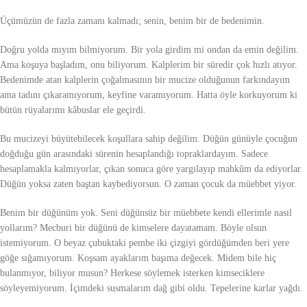
Üçümüzün de fazla zamanı kalmadı; senin, benim bir de bedenimin.
Doğru yolda mıyım bilmiyorum. Bir yola girdim mi ondan da emin değilim.
Ama koşuya başladım, onu biliyorum. Kalplerim bir süredir çok hızlı atıyor.
Bedenimde atan kalplerin çoğalmasının bir mucize olduğunun farkındayım
ama tadını çıkaramıyorum, keyfine varamıyorum. Hatta öyle korkuyorum ki
bütün rüyalarımı kâbuslar ele geçirdi.
Bu mucizeyi büyütebilecek koşullara sahip değilim. Düğün günüyle çocuğun
doğduğu gün arasındaki sürenin hesaplandığı topraklardayım. Sadece
hesaplamakla kalmıyorlar, çıkan sonuca göre yargılayıp mahkûm da ediyorlar.
Düğün yoksa zaten baştan kaybediyorsun. O zaman çocuk da müebbet yiyor.
Benim bir düğünüm yok. Seni düğünsüz bir müebbete kendi ellerimle nasıl
yollarım? Mecburi bir düğünü de kimselere dayatamam. Böyle olsun
istemiyorum. O beyaz çubuktaki pembe iki çizgiyi gördüğümden beri yere
göğe sığamıyorum. Koşsam ayaklarım başıma değecek. Midem bile hiç
bulanmıyor, biliyor musun? Herkese söylemek isterken kimseciklere
söyleyemiyorum. İçimdeki susmalarım dağ gibi oldu. Tepelerine karlar yağdı.