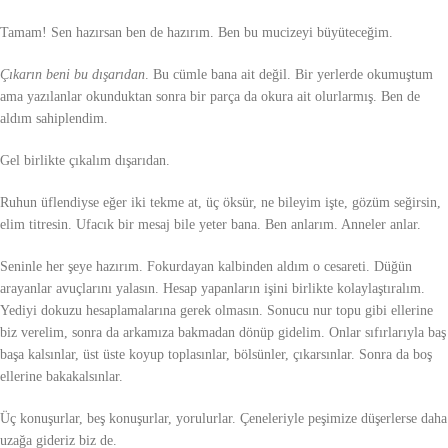
Tamam! Sen hazırsan ben de hazırım. Ben bu mucizeyi büyüteceğim.
Çıkarın beni bu dışarıdan
. Bu cümle bana ait değil. Bir yerlerde okumuştum
ama yazılanlar okunduktan sonra bir parça da okura ait olurlarmış. Ben de
aldım sahiplendim.
Gel birlikte çıkalım dışarıdan.
Ruhun üflendiyse eğer iki tekme at, üç öksür, ne bileyim işte, gözüm seğirsin,
elim titresin. Ufacık bir mesaj bile yeter bana. Ben anlarım. Anneler anlar.
Seninle her şeye hazırım. Fokurdayan kalbinden aldım o cesareti. Düğün
arayanlar avuçlarını yalasın. Hesap yapanların işini birlikte kolaylaştıralım.
Yediyi dokuzu hesaplamalarına gerek olmasın. Sonucu nur topu gibi ellerine
biz verelim, sonra da arkamıza bakmadan dönüp gidelim. Onlar sıfırlarıyla baş
başa kalsınlar, üst üste koyup toplasınlar, bölsünler, çıkarsınlar. Sonra da boş
ellerine bakakalsınlar.
Üç konuşurlar, beş konuşurlar, yorulurlar. Çeneleriyle peşimize düşerlerse daha
uzağa gideriz biz de.