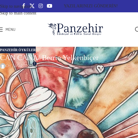
YAZILARINIZI GÖNDERİN!
Skip to navigation
Skip to main content
MENU
PANZEHIR ÖYKÜLER
CAN CANA/ Berrin Yelkenbiçer
1
On 14/04/2021
CAN CANA/ Berrin Yelkenbiçer