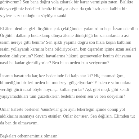
görüyorum? Sen bana doğru yola çıkarak bir karar vermişsin zaten. Birlikte
ödeyeceğimiz bedelleri henüz bilmiyor olsan da çok hızlı atan kalbin bir
şeylere hazır olduğunu söylüyor sanki.
El âlem denilen gizli örgütten çok çektiğimden yakınırdım hep. İsyan ederdim.
Örgütün dallanıp budaklanıp dünya âleme dönüştüğü bu zamanlarda o asi
sesim nereye gitti benim? Sen ışıklı yaşama doğru son hızla koşan kalbinin
sesini yollayarak kararını bana bildiriyorken, ben dışarıdan içime sızan sesleri
neden dinliyorum? Kendi hayatlarına hükmü geçmeyenler benim dünyama
nasıl bu kadar girebiliyorlar? Ben buna neden izin veriyorum?
İnsanın hayatında kaç kez bedeninde iki kalp atar ki? Hiç tanımadığım,
bilmediğim birileri neden bu mucizeyi gölgeliyorlar? Yüzlerce yılın onlara
verdiği gücü nasıl böyle hoyratça kullanıyorlar? Aşk gibi meşk gibi kendi
yaşayamadıkları tüm güzelliklerin bedelini neden sen ve ben ödeyelim?
Onlar kafeste beslenen
hamster
lar gibi aynı tekerleğin içinde dönüp yol
aldıklarını sanmaya devam etsinler. Onlar
hamster
. Sen değilsin. Elimden tut
da ben de olmayayım.
Başkaları cehennemimiz olmasın!