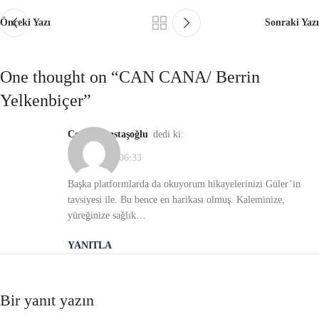
Önceki Yazı
Sonraki Yazı
One thought on “
CAN CANA/ Berrin
Yelkenbiçer
”
cenk elmastaşoğlu
dedi ki:
16/04/2021, 06:33
Başka platformlarda da okuyorum hikayelerinizi Güler’in
tavsiyesi ile. Bu bence en harikası olmuş. Kaleminize,
yüreğinize sağlık…
YANITLA
Bir yanıt yazın