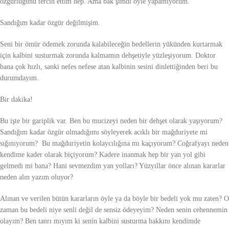
özgürlüğünü tercih ettim hep. Ama bak şimdi öyle yapamıyorum.
Sandığım kadar özgür değilmişim.
Seni bir ömür ödemek zorunda kalabileceğin bedellerin yükünden kurtarmak
için kalbini susturmak zorunda kalmamın dehşetiyle yüzleşiyorum. Doktor
bana çok hızlı, sanki nefes nefese atan kalbinin sesini dinlettiğinden beri bu
durumdayım.
Bir dakika!
Bu işte bir gariplik var. Ben bu mucizeyi neden bir dehşet olarak yaşıyorum?
Sandığım kadar özgür olmadığımı söyleyerek acıklı bir mağduriyete mi
sığınıyorum? Bu mağduriyetin kolaycılığına mı kaçıyorum? Coğrafyayı neden
kendime kader olarak biçiyorum? Kadere inanmak hep bir yan yol gibi
gelmedi mi bana? Hani sevmezdim yan yolları? Yüzyıllar önce alınan kararlar
neden alın yazım oluyor?
Alınan ve verilen bütün kararların öyle ya da böyle bir bedeli yok mu zaten? O
zaman bu bedeli niye senli değil de sensiz ödeyeyim? Neden senin cehennemin
olayım? Ben tanrı mıyım ki senin kalbini susturma hakkını kendimde