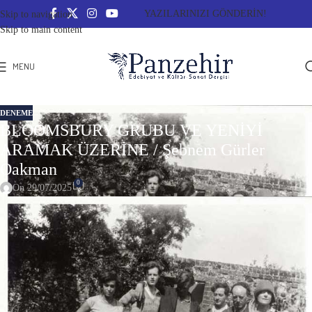
YAZILARINIZI GÖNDERİN!
Skip to navigation
Skip to main content
MENU
DENEME
BLOOMSBURY GRUBU VE YENİYİ
ARAMAK ÜZERİNE / Şebnem Gürler
Oakman
0
On 29/07/2025