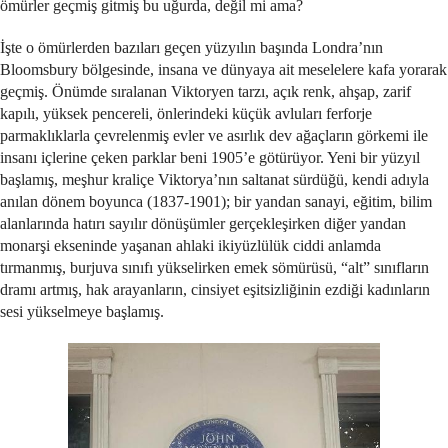
ömürler geçmiş gitmiş bu uğurda, değil mi ama?
İşte o ömürlerden bazıları geçen yüzyılın başında Londra’nın
Bloomsbury bölgesinde, insana ve dünyaya ait meselelere kafa yorarak
geçmiş. Önümde sıralanan Viktoryen tarzı, açık renk, ahşap, zarif
kapılı, yüksek pencereli, önlerindeki küçük avluları ferforje
parmaklıklarla çevrelenmiş evler ve asırlık dev ağaçların görkemi ile
insanı içlerine çeken parklar beni 1905’e götürüyor. Yeni bir yüzyıl
başlamış, meşhur kraliçe Viktorya’nın saltanat sürdüğü, kendi adıyla
anılan dönem boyunca (1837-1901); bir yandan sanayi, eğitim, bilim
alanlarında hatırı sayılır dönüşümler gerçekleşirken diğer yandan
monarşi ekseninde yaşanan ahlaki ikiyüzlülük ciddi anlamda
tırmanmış, burjuva sınıfı yükselirken emek sömürüsü, “alt” sınıfların
dramı artmış, hak arayanların, cinsiyet eşitsizliğinin ezdiği kadınların
sesi yükselmeye başlamış.