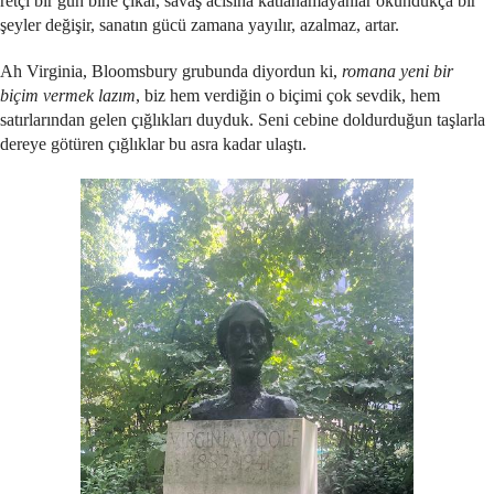
retçi bir gün bine çıkar, savaş acısına katlanamayanlar okundukça bir
şeyler değişir, sanatın gücü zamana yayılır, azalmaz, artar.
Ah Virginia, Bloomsbury grubunda diyordun ki,
romana yeni bir
biçim vermek lazım
, biz hem verdiğin o biçimi çok sevdik, hem
satırlarından gelen çığlıkları duyduk. Seni cebine doldurduğun taşlarla
dereye götüren çığlıklar bu asra kadar ulaştı.