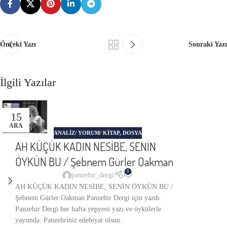
Önceki Yazı
Sonraki Yazı
İlgili Yazılar
15
ARA
ANALIZ/ YORUM/ KITAP
,
DOSYA
AH KÜÇÜK KADIN NESİBE, SENİN
ÖYKÜN BU / Şebnem Gürler Oakman
0
panzehir_dergi
AH KÜÇÜK KADIN NESİBE, SENİN ÖYKÜN BU /
Şebnem Gürler Oakman Panzehir Dergi için yazdı.
Panzehir Dergi her hafta yepyeni yazı ve öykülerle
yayımda. Panzehriniz edebiyat olsun.