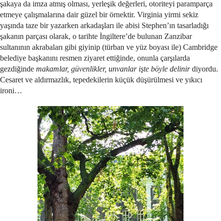
şakaya da imza atmış olması, yerleşik değerleri, otoriteyi paramparça
etmeye çalışmalarına dair güzel bir örnektir. Virginia yirmi sekiz
yaşında taze bir yazarken arkadaşları ile abisi Stephen’ın tasarladığı
şakanın parçası olarak, o tarihte İngiltere’de bulunan Zanzibar
sultanının akrabaları gibi giyinip (türban ve yüz boyası ile) Cambridge
belediye başkanını resmen ziyaret ettiğinde, onunla çarşılarda
gezdiğinde
makamlar, güvenlikler, unvanlar işte böyle delinir
diyordu.
Cesaret ve aldırmazlık, tepedekilerin küçük düşürülmesi ve yıkıcı
ironi…