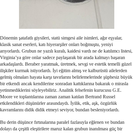
Dönemin şatafatlı giysileri, statü simgesi aile isimleri, ağır eşyalar,
klasik sanat eserleri, katı hiyerarşiler onları boğmuştu, yeniyi
arıyorlardı. Grubun ne yazılı kuralı, kaidesi vardı ne de katılımcı listesi,
Virginia’ya göre onlar sadece paylaşarak bir arada kalmayı başaran
arkadaşlardı. Beraber yaratmak, üretmek, sevgi ve estetik temelli güzel
ilişkiler kurmak istiyorlardı. İyi eğitim almış ve kalburüstü ailelerden
gelmiş olmaları hayata karşı tavırlarını belirlemelerinde şüphesiz büyük
bir etkendi ancak kendilerine sonradan kattıklarına bakarak o mirasla
yetinmediklerini söyleyebiliriz. Analitik felsefenin kurucusu G.E.
Moore ve toplantılarına zaman zaman katılan Bertrand Russel
etkilendikleri düşünürler arasındaydı. İyilik, etik, aşk, özgürlük
kavramlarını didik didik etmeyi seviyor, bundan besleniyorlardı.
Bu derin düşünce fırtınalarına paralel fazlasıyla eğlenen ve bundan
dolayı da çeşitli eleştirilere maruz kalan grubun inanılması güç bir