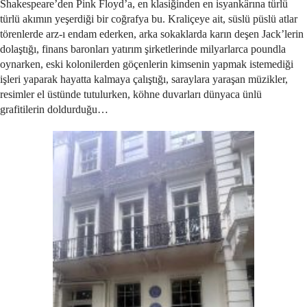
Shakespeare’den Pink Floyd’a, en klasiğinden en isyankârına türlü
türlü akımın yeşerdiği bir coğrafya bu. Kraliçeye ait, süslü püslü atlar
törenlerde arz-ı endam ederken, arka sokaklarda karın deşen Jack’lerin
dolaştığı, finans baronları yatırım şirketlerinde milyarlarca poundla
oynarken, eski kolonilerden göçenlerin kimsenin yapmak istemediği
işleri yaparak hayatta kalmaya çalıştığı, saraylara yaraşan müzikler,
resimler el üstünde tutulurken, köhne duvarları dünyaca ünlü
grafitilerin doldurduğu…