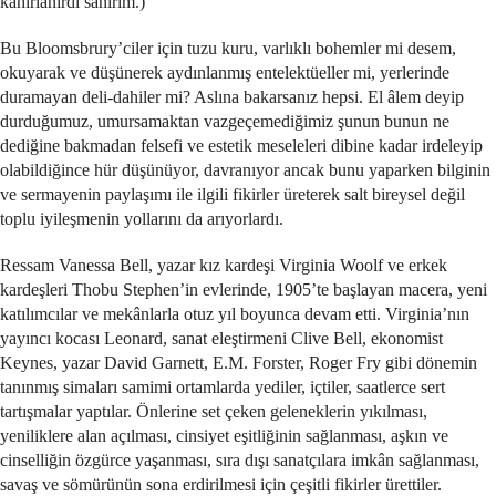
kahırlanırdı sanırım.)
Bu Bloomsbrury’ciler için tuzu kuru, varlıklı bohemler mi desem,
okuyarak ve düşünerek aydınlanmış entelektüeller mi, yerlerinde
duramayan deli-dahiler mi? Aslına bakarsanız hepsi. El âlem deyip
durduğumuz, umursamaktan vazgeçemediğimiz şunun bunun ne
dediğine bakmadan felsefi ve estetik meseleleri dibine kadar irdeleyip
olabildiğince hür düşünüyor, davranıyor ancak bunu yaparken bilginin
ve sermayenin paylaşımı ile ilgili fikirler üreterek salt bireysel değil
toplu iyileşmenin yollarını da arıyorlardı.
Ressam Vanessa Bell, yazar kız kardeşi Virginia Woolf ve erkek
kardeşleri Thobu Stephen’in evlerinde, 1905’te başlayan macera, yeni
katılımcılar ve mekânlarla otuz yıl boyunca devam etti. Virginia’nın
yayıncı kocası Leonard, sanat eleştirmeni Clive Bell, ekonomist
Keynes, yazar David Garnett, E.M. Forster, Roger Fry gibi dönemin
tanınmış simaları samimi ortamlarda yediler, içtiler, saatlerce sert
tartışmalar yaptılar. Önlerine set çeken geleneklerin yıkılması,
yeniliklere alan açılması, cinsiyet eşitliğinin sağlanması, aşkın ve
cinselliğin özgürce yaşanması, sıra dışı sanatçılara imkân sağlanması,
savaş ve sömürünün sona erdirilmesi için çeşitli fikirler ürettiler.