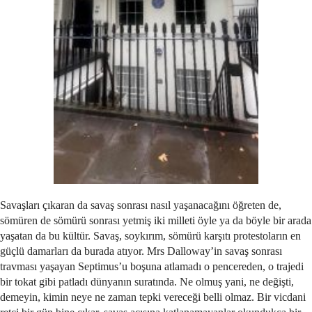
Savaşları çıkaran da savaş sonrası nasıl yaşanacağını öğreten de,
sömüren de sömürü sonrası yetmiş iki milleti öyle ya da böyle bir arada
yaşatan da bu kültür. Savaş, soykırım, sömürü karşıtı protestoların en
güçlü damarları da burada atıyor. Mrs Dalloway’in savaş sonrası
travması yaşayan Septimus’u boşuna atlamadı o pencereden, o trajedi
bir tokat gibi patladı dünyanın suratında. Ne olmuş yani, ne değişti,
demeyin, kimin neye ne zaman tepki vereceği belli olmaz. Bir vicdani