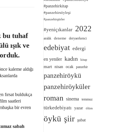
#panzehirkitap
#panzehirsöyleşi
#panzehirşiirler
2022
#yeniçıkanlar
 bu tuhaf
deneme
aralık
deryaerkenci
lü ışık ve
edebiyat
edergi
yorduk.
kadın
en yeniler
kitap
mart
nisan
ocak
panzehir
önce kaleme aldığı
panzehiröykü
oksanlarda
panzehiröyküler
n fırsat buldukça
roman
sinema
temmuz
ilm saatleri
ambaşka bir evren
türkedebiyatı
yazar
ölüm
öykü
şiir
şubat
 okumaz sabah