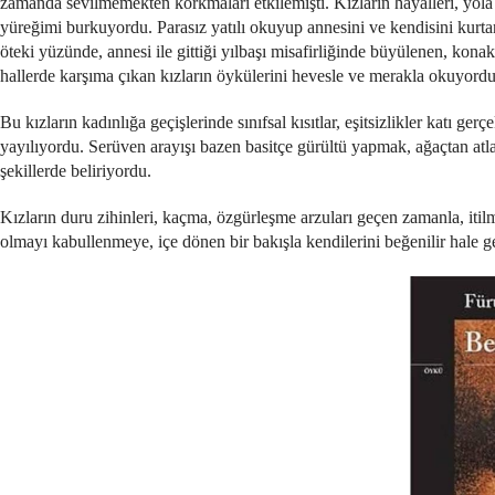
zamanda sevilmemekten korkmaları etkilemişti. Kızların hayalleri, yola
yüreğimi burkuyordu. Parasız yatılı okuyup annesini ve kendisini ku
öteki yüzünde, annesi ile gittiği yılbaşı misafirliğinde büyülenen, konakla
hallerde karşıma çıkan kızların öykülerini hevesle ve merakla okuyord
Bu kızların kadınlığa geçişlerinde sınıfsal kısıtlar, eşitsizlikler katı gerç
yayılıyordu. Serüven arayışı bazen basitçe gürültü yapmak, ağaçtan a
şekillerde beliriyordu.
Kızların duru zihinleri, kaçma, özgürleşme arzuları geçen zamanla, itilmi
olmayı kabullenmeye, içe dönen bir bakışla kendilerini beğenilir hale g