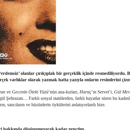
n ‘erdemsiz’ olanlar çırılçıplak bir gerçeklik içinde resmediliyordu.
çek varlıklar olarak yazmak hatta yazıyla onların resimlerini çizm
nın ve
Gecenin Öteki Yüzü
’nün ana-kızları,
Haraç
’ın Servet’i,
Gül Mev
ül Şehrazatı… Farklı sosyal statülerden, farklı hayatlar süren bu kadınl
ın, sancıların ve hüzünlerin öykülerini anlatıyorlardı bize.
eri hakkında düşünemeyecek kadar gençtim.