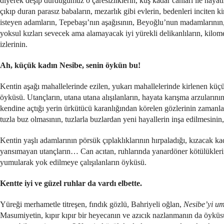
diyerek deşip durduğumuz o çaresizliklerin, kuş kadar canları ile hayatı
çıkıp duran parasız babaların, mezarlık gibi evlerin, bedenleri inciten 
isteyen adamların, Tepebaşı’nın aşağısının, Beyoğlu’nun madamlarının,
yoksul kızları sevecek ama alamayacak iyi yürekli delikanlıların, kilome
izlerinin.
Ah, küçük kadın Nesibe, senin öykün bu!
Kentin aşağı mahallelerinde ezilen, yukarı mahallelerinde kirlenen küç
öyküsü. Utançların, utana utana alışılanların, hayata karışma arzularının,
kendine açtığı yerin ürkütücü karanlığından körelen gözlerinin zamanla ı
tuzla buz olmasının, tuzlarla buzlardan yeni hayallerin inşa edilmesinin
Kentin yaşlı adamlarının pörsük çıplaklıklarının hırpaladığı, kızacak ka
yansımayan utançların… Can acıtan, ruhlarında yanardöner kötülüklerin 
yumularak yok edilmeye çalışılanların öyküsü.
Kentte iyi ve güzel ruhlar da vardı elbette.
Yüreği merhametle titreşen, fındık gözlü, Bahriyeli oğlan,
Nesibe’yi umu
Masumiyetin, kıpır kıpır bir heyecanın ve azıcık nazlanmanın da öyküsü