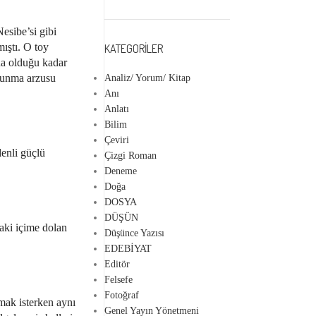
Nesibe’si gibi
ıştı. O toy
KATEGORILER
na olduğu kadar
utunma arzusu
Analiz/ Yorum/ Kitap
Anı
Anlatı
Bilim
Çeviri
denli güçlü
Çizgi Roman
Deneme
Doğa
DOSYA
DÜŞÜN
aki içime dolan
Düşünce Yazısı
EDEBİYAT
Editör
Felsefe
Fotoğraf
mak isterken aynı
Genel Yayın Yönetmeni