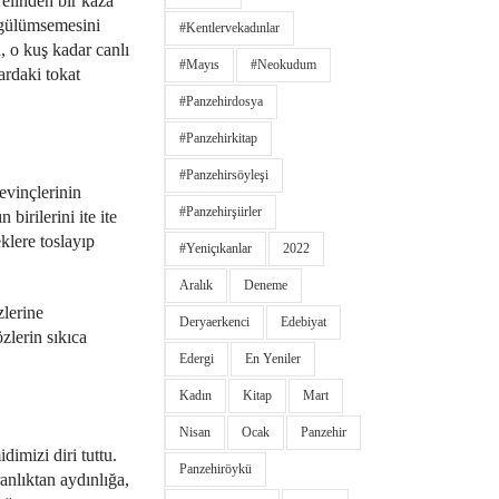
 elinden bir kaza
e gülümsemesini
#kentlervekadınlar
 o kuş kadar canlı
#Mayıs
#neokudum
ardaki tokat
#panzehirdosya
#panzehirkitap
#panzehirsöyleşi
evinçlerinin
#panzehirşiirler
birilerini ite ite
klere toslayıp
#yeniçıkanlar
2022
Aralık
Deneme
zlerine
Deryaerkenci
Edebiyat
zlerin sıkıca
Edergi
En Yeniler
Kadın
Kitap
Mart
Nisan
Ocak
Panzehir
imizi diri tuttu.
Panzehiröykü
anlıktan aydınlığa,