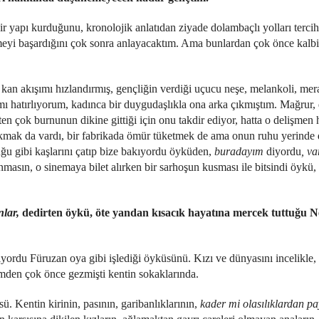
r yapı kurduğunu, kronolojik anlatıdan ziyade dolambaçlı yolları terci
eyi başardığını çok sonra anlayacaktım. Ama bunlardan çok önce kalbi
, kan akışımı hızlandırmış, gençliğin verdiği uçucu neşe, melankoli, mer
ı hatırlıyorum, kadınca bir duygudaşlıkla ona arka çıkmıştım. Mağrur, 
ten çok burnunun dikine gittiği için onu takdir ediyor, hatta o delişmen 
mak da vardı, bir fabrikada ömür tüketmek de ama onun ruhu yerinde 
ğu gibi kaşlarını çatıp bize bakıyordu öyküden,
buradayım
diyordu
, v
unmasın, o sinemaya bilet alırken bir sarhoşun kusması ile bitsindi öykü,
nlar,
dedirten öykü, öte yandan kısacık hayatına mercek tuttuğu Ne
ıyordu Füruzan oya gibi işlediği öyküsünü. Kızı ve dünyasını incelikle,
lmden çok önce gezmişti kentin sokaklarında.
 Kentin kirinin, pasının, garibanlıklarının,
kader mi olasılıklardan p