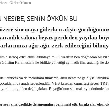
ebnem Gürler Oakman
 NESİBE, SENİN ÖYKÜN BU
 üzere sinemaya giderken afişte gördüğümüz
karanlık salona beyaz perdeden yayılan büyü
marlarımıza ağır ağır zerk edileceğini bilmi
ımın sarhoş edici etkisi altındaydım, Füruzan’ın ben doğmadan bir yıl 
ülsüm Karamustafa ile birlikte yönettiği aynı adlı film aracılığı ile d
alı arabesk ya da melodram filmlerde, artık kente ne geldiyse. Büyürke
iz çocukların da arada sebeplendiği- VHS kasetler, cumartesi gecesi TRT f
liyordum, -gidilen değil çıkılan- Beyoğlu’nun sinemalarıyla önümde b
 şeyi ama özellikle de sinemaları beni mest etti, bıraksalar okul