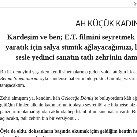
Ş
AH KÜÇÜK KADIN
Kardeşim ve ben; E.T. filmini seyretmek
yaratık için salya sümük ağlayacağımızı, 
sesle yedinci sanatın tatlı zehrinin da
Bu ilk deneyimi yaşarken kendi sinemalarıma giden yolda attığım ilk ad
Benim Sinemalarım
öyküsündense haberim bile yoktu. Onunla, yazarın G
tanışacaktım.
Zehri almıştım ya, kendimi kâh
Geleceğe Dönüş
’te buluyordum kâh ağd
gittiğim filmler, ailenin kadınlarının toplaşıp seyrettiği -ne hikmetse b
panzehrim olamadığından aklımda hep İstanbul’un sinemaları vardı. Bi
açılacaktı, tatlı zehrin bin bir versiyonu…
Öyle de oldu, doksanların başında okumak içim geldiğim kentin her