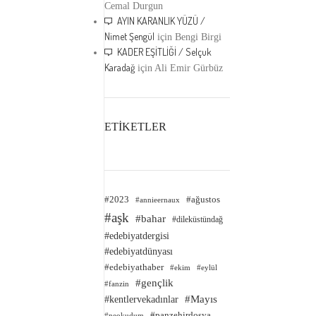
Cemal Durgun
AYIN KARANLIK YÜZÜ /
Nimet Şengül
için
Bengi Birgi
KADER EŞİTLİĞİ / Selçuk
Karadağ
için
Ali Emir Gürbüz
ETİKETLER
#2023
#ağustos
#annieernaux
#aşk
#bahar
#dileküstündağ
#edebiyatdergisi
#edebiyatdünyası
#edebiyathaber
#ekim
#eylül
#gençlik
#fanzin
#kentlervekadınlar
#Mayıs
#panzehirdosya
#neokudum