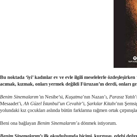
Bu noktada ‘iyi’ kadınlar ev ve evle ilgili meselelerle özdeşleşirke
acımak, kızmak, onları yermek değildi Füruzan’ın derdi, onları ger
Benim Sinemalarım’
ın Nesibe’si,
Kuşatma
’nın Nazan’ı,
Parasız Yatılı
’
Mesaadet’i,
Ah Güzel İstanbul’un Cevahir
’i,
Şarkılar Kitabı
’nın Şemsig
yolundaki kız çocukları aslında bütün farklarına rağmen ortak çırpınışlar
Beni ona bağlayan
Benim Sinemalarım
’a dönmek istiyorum.
Benim Sinemalarım
’ı ilk okuduğumda biçimi, kurgusu, edebi değ