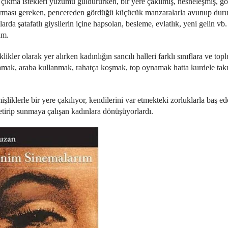
 çıkma istekleri yüzümü güldürürken, bir yere çakılmış, nesneleşmiş, gö
rtarması gereken, pencereden gördüğü küçücük manzaralarla avunup dur
rda şatafatlı giysilerin içine hapsolan, besleme, evlatlık, yeni gelin vb. 
um.
eklikler olarak yer alırken kadınlığın sancılı halleri farklı sınıflara ve top
tlamak, araba kullanmak, rahatça koşmak, top oynamak hatta kurdele ta
şliklerle bir yere çakılıyor, kendilerini var etmekteki zorluklarla baş e
etirip sunmaya çalışan kadınlara dönüşüyorlardı.