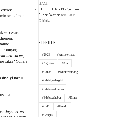
HACI
BELKİ BİR GÜN / Şebnem
h ederek
Gürler Oakman
için
Ali E.
min sesi olmuştu
Gürbüz
ak ve cesaret
direnen,
ETİKETLER
haline
duramıyor,
#2023
#annieernaux
arım ben varım,
 ne çıkar? Yollara
#ağustos
#aşk
#bahar
#dileküstündağ
sibe’yi kanlı
#edebiyatdergisi
#edebiyatdünyası
 ustaca
#edebiyathaber
#ekim
#eylül
#fanzin
aya düşenler mi
#gençlik