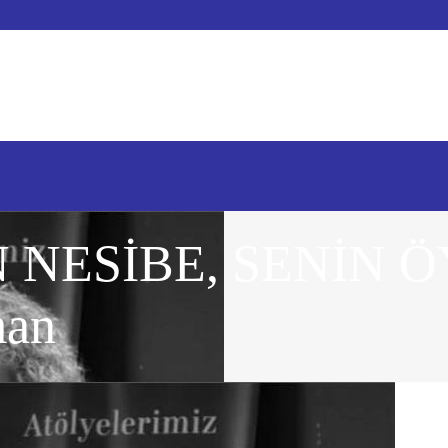
NESİBE, SENİN Ö
man