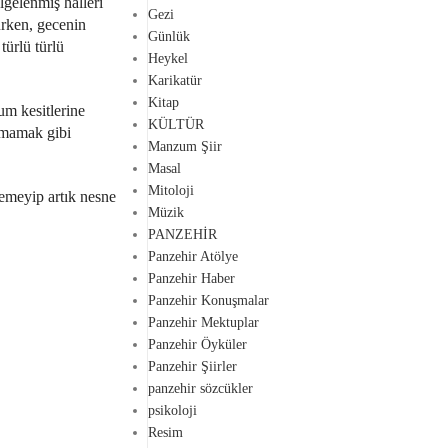
lgelenmiş halleri
Gezi
urken, gecenin
Günlük
türlü türlü
Heykel
Karikatür
Kitap
lum kesitlerine
KÜLTÜR
kmamak gibi
Manzum Şiir
Masal
Mitoloji
demeyip artık nesne
Müzik
PANZEHİR
Panzehir Atölye
Panzehir Haber
Panzehir Konuşmalar
Panzehir Mektuplar
Panzehir Öyküler
Panzehir Şiirler
panzehir sözcükler
psikoloji
Resim