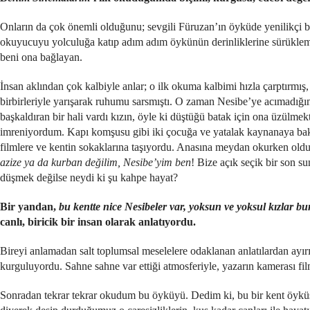
Onların da çok önemli olduğunu; sevgili Füruzan’ın öyküde yenilikçi bi
okuyucuyu yolculuğa katıp adım adım öykünün derinliklerine sürüklem
beni ona bağlayan.
İnsan aklından çok kalbiyle anlar; o ilk okuma kalbimi hızla çarptırmış
birbirleriyle yarışarak ruhumu sarsmıştı. O zaman Nesibe’ye acımadığım
başkaldıran bir hali vardı kızın, öyle ki düştüğü batak için ona üzülmek
imreniyordum. Kapı komşusu gibi iki çocuğa ve yatalak kaynanaya bak
filmlere ve kentin sokaklarına taşıyordu. Anasına meydan okurken oldu
azize ya da kurban değilim, Nesibe’yim ben
! Bize açık seçik bir son s
düşmek değilse neydi ki şu kahpe hayat?
Bir yandan,
bu kentte
nice Nesibeler var, yoksun ve yoksul kızlar bu
canlı, biricik bir insan olarak anlatıyordu.
Bireyi anlamadan salt toplumsal meselelere odaklanan anlatılardan ayır
kurguluyordu. Sahne sahne var ettiği atmosferiyle, yazarın kamerası fi
Sonradan tekrar tekrar okudum bu öyküyü. Dedim ki, bu bir kent öyküsü.