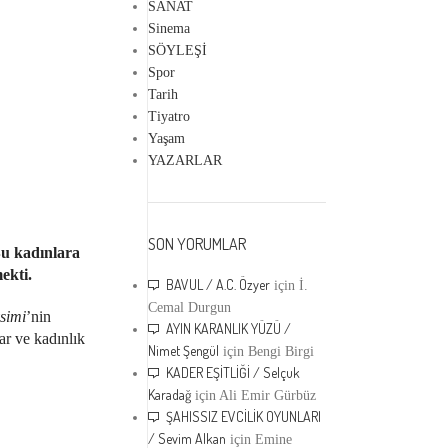
SANAT
Sinema
SÖYLEŞİ
Spor
Tarih
Tiyatro
Yaşam
YAZARLAR
SON YORUMLAR
 Bu kadınlara
ekti.
BAVUL / A.C. Özyer
için
İ.
Cemal Durgun
simi
’nin
AYIN KARANLIK YÜZÜ /
ar ve kadınlık
Nimet Şengül
için
Bengi Birgi
KADER EŞİTLİĞİ / Selçuk
Karadağ
için
Ali Emir Gürbüz
ŞAHISSIZ EVCİLİK OYUNLARI
/ Sevim Alkan
için
Emine