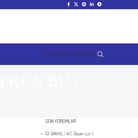
YAZILARINIZI GÖNDERİN!
YKÜN BU /
SON YORUMLAR
BAVUL / A.C. Özyer
için
İ.