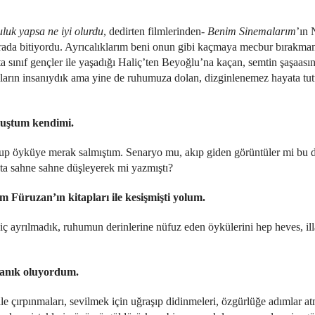
luk yapsa ne iyi olurdu
, dedirten filmlerinden-
Benim Sinemalarım
’ın 
rada bitiyordu. Ayrıcalıklarım beni onun gibi kaçmaya mecbur bırakmam
a sınıf gençler ile yaşadığı Haliç’ten Beyoğlu’na kaçan, semtin şaşaası
yaların insanıydık ama yine de ruhumuza dolan, dizginlenemez hayata t
uştum kendimi.
tulup öyküye merak salmıştım. Senaryo mu, akıp giden görüntüler mi bu 
ta sahne sahne düşleyerek mi yazmıştı?
m Füruzan’ın kitapları ile kesişmişti yolum.
ç ayrılmadık, ruhumun derinlerine nüfuz eden öykülerini hep heves, ill
tanık oluyordum.
 çırpınmaları, sevilmek için uğraşıp didinmeleri, özgürlüğe adımlar at