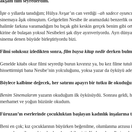
akşam film seyrederdim.
İşte o yıllarda tanıdığım; Hülya Avşar’ın can verdiği –
ah
sadece oyuncu
sinemaya âşık olmuştum. Gelgelelim Nesibe ile aramızdaki benzerlik o
halimle farkına varamadığım bu bıçak gibi keskin gerçek benim gibi ort
kirine de bulaşan yoksul Nesibeleri şak diye ayırıveriyordu. Ayrı dün
sinema denen büyüde birleştiriyordu bizi.
Filmi soluksuz izledikten sonra,
film buysa kitap nedir
derken bulm
Genelde kitabı okur filmi seyredip burun kıvırırız ya, bu kez filme tu
hissettirmişti bana Nesibe’nin yolculuğunu, yoksa yazar da öyküyü ade
Böylece kalbime değecek, her satırını apayrı bir tutku ile okuduğu
Benim Sinemalarım
yazarın okuduğum ilk öyküsüydü. Sonrası geldi, hi
merhamet ve yoğun hüzünle okudum.
Füruzan’ın eserlerinde çocukluktan başlayan kadınlık inşalarına 
Beni en çok; kız çocuklarının büyürken beğenilme, olumlanma arzusu ile