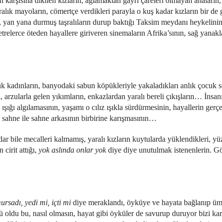
n karşısına dikilen kızların, ağlamaktan gayrı çareleri olmayan anaların,
kiralık mayoların, cömertçe verdikleri parayla o kuş kadar kızların bir d
 yan yana durmuş taşralıların durup baktığı Taksim meydanı heykelinin,
trelerce öteden hayallere giriveren sinemaların Afrika’sının, sağ yanakl
ük kadınların, banyodaki sabun köpükleriyle yakaladıkları anlık çocuk s
 arzularla gelen yıkımların, enkazlardan yaralı bereli çıkışların… İnsanın 
şığı algılamasının, yaşamı o cılız ışıkla sürdürmesinin, hayallerin gerçe
, sahne ile sahne arkasının birbirine karışmasının…
dar bile mecalleri kalmamış, yaralı kızların kuytularda yüklendikleri, yü
cirit attığı,
yok aslında onlar yok
diye diye unutulmak istenenlerin. Gö
rsadı, yedi mi, içti mi
diye meraklandı, öyküye ve hayata bağlanıp ümid
 oldu bu, nasıl olmasın, hayat gibi öyküler de savurup duruyor bizi kar