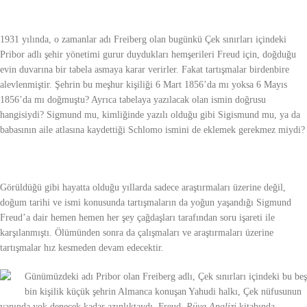
1931 yılında, o zamanlar adı Freiberg olan bugünkü Çek sınırları içindeki
Pribor adlı şehir yönetimi gurur duydukları hemşerileri Freud için, doğduğu
evin duvarına bir tabela asmaya karar verirler. Fakat tartışmalar birdenbire
alevlenmiştir. Şehrin bu meşhur kişiliği 6 Mart 1856’da mı yoksa 6 Mayıs
1856’da mı doğmuştu? Ayrıca tabelaya yazılacak olan ismin doğrusu
hangisiydi? Sigmund mu, kimliğinde yazılı olduğu gibi Sigismund mu, ya da
babasının aile atlasına kaydettiği Schlomo ismini de eklemek gerekmez miydi?
Görüldüğü gibi hayatta olduğu yıllarda sadece araştırmaları üzerine değil,
doğum tarihi ve ismi konusunda tartışmaların da yoğun yaşandığı Sigmund
Freud’a dair hemen hemen her şey çağdaşları tarafından soru işareti ile
karşılanmıştı. Ölümünden sonra da çalışmaları ve araştırmaları üzerine
tartışmalar hız kesmeden devam edecektir.
Günümüzdeki adı Pribor olan Freiberg adlı, Çek sınırları içindeki bu beş
bin kişilik küçük şehrin Almanca konuşan Yahudi halkı, Çek nüfusunun
yanında yok denecek kadar azınlıktaydı. Freud,
Rüya Analizi
kitabında