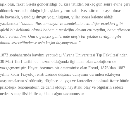
aşık olur, fakat Gisela gönderildiği bu kısa tatilden birkaç gün sonra evine geri
dönmek zorunda olduğu için aşkları yarım kalır. Kısa süren bir aşk olmasından
da kaynaklı, yaşadığı duygu yoğunluğunu, yıllar sonra kaleme aldığı
yazılarında ‘’
babam iflas etmeseydi ve memlekette evin diğer erkekleri gibi
güçlü bir delikanlı olarak babamın mesleğini devam ettirseydim, bana güvenen
kızla evlenirdim. Onu o gençlik günlerinde ateşli bir şekilde sevdiğim gibi
daima seveceğimdense asla kuşku duymuyorum.’’
1873 sonbaharında kaydını yaptırdığı Viyana Üniversitesi Tıp Fakültesi’nden
30 Mart 1881 tarihinde mezun olduğunda ilgi alanı olan zoolojiden de
vazgeçmemiştir. Hayatı boyunca bir determinist olan Freud, 1876’dan 1882
yılına kadar Fizyoloji enstitüsünde düşünce dünyasını derinden etkileyen
araştırmalarını sürdürmüş, düşünce- duygu ve fanteziler de olmak üzere bütün
psikolojik fenomenlerin de dahil olduğu hayattaki olay ve olguların sadece
neden-sonuç ilişkisi ile açıklanacağını savunmuştur.