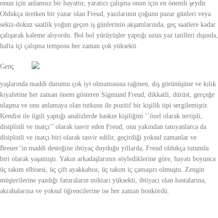
onun için anlamsız bir hayattır, yaratıcı çalışma onun için en önemli şeydir.
Oldukça üretken bir yazar olan Freud, yazılarının çoğunu pazar günleri veya
sekiz-dokuz saatlik yoğun geçen iş günlerinin akşamlarında, geç saatlere kadar
çalışarak kaleme alıyordu. Bol bol yürüyüşler yaptığı uzun yaz tatilleri dışında,
hafta içi çalışma temposu her zaman çok yüksekti.
Genç
yaşlarında maddi durumu çok iyi olmamasına rağmen, dış görünüşüne ve kılık
kıyafetine her zaman önem gösteren Sigmund Freud, dikkatli, dürüst, gerçeğe
ulaşma ve onu anlamaya olan tutkusu ile pozitif bir kişilik tipi sergilemiştir.
Kendisi ile ilgili yaptığı analizlerde baskın kişiliğini ‘’özel olarak tertipli,
disiplinli ve inatçı’’ olarak tasvir eden Freud, onu yakından tanıyanlarca da
disiplinli ve inatçı biri olarak tasvir edilir, geçirdiği yoksul zamanlar ve
Breuer’in maddi desteğine ihtiyaç duyduğu yıllarda, Freud oldukça tutumlu
biri olarak yaşamıştı. Yakın arkadaşlarının söylediklerine göre, hayatı boyunca
üç takım elbisesi, üç çift ayakkabısı, üç takım iç çamaşırı olmuştu. Zengin
müşterilerine yazdığı faturaların miktarı yüksekti, ihtiyacı olan hastalarına,
akrabalarına ve yoksul öğrencilerine ise her zaman bonkördü.