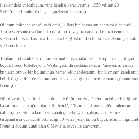
ilişkisindeki yolculuğuna yine kendisi karar vermiş, 1939 yılının 23
Eylül’ünde Londra’da hayata gözlerini kapatmıştır.
Ölümün ardından cesedi yakılarak, külleri bir hastasının hediyesi olan antik
Yunan vazosunda saklanır. Londra’nın kuzey batısındaki krematoryumda
saklanan bu vazo başarısız bir hırsızlık girişiminde oldukça zedelenmiş olarak
saklanmaktadır.
Toplam 153 sandıktan oluşan orijinal el yazmaları ve mektuplarından oluşan
büyük Freud Koleksiyonu Washington’da saklanmaktadır. Vasiyetnamesinde
bunların büyük bir bölümünün hemen okunabileceğini, bir kısmının kendisinin
belirlediği tarihlerde okunmasını, sekiz sandığın ise hiçbir zaman açılmamasını
istemiştir.
Nörofizyoloji, Derinlik Psikolojisi, Kültür Teorisi, Dinler Tarihi ve Kritiği ve
hayatı boyunca yoğun olarak ilgilendiği ‘’
Sanat
’’ alanında ölümünden sonra
dahi sayısız bilim adamını ve sanatçıyı etkileyen, çalışmaları üzerine
tartışmaların dur durak bilmediği 19 ve 20 yüzyılın bu büyük adamı, Sigmund
Freud’u doğum günü olan 6 Mayıs’ta saygı ile anıyorum.