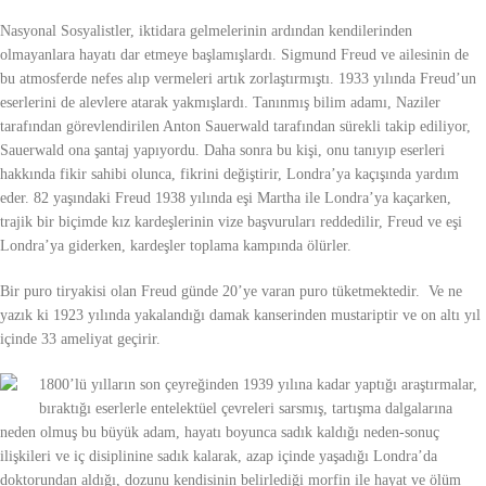
Nasyonal Sosyalistler, iktidara gelmelerinin ardından kendilerinden
olmayanlara hayatı dar etmeye başlamışlardı. Sigmund Freud ve ailesinin de
bu atmosferde nefes alıp vermeleri artık zorlaştırmıştı. 1933 yılında Freud’un
eserlerini de alevlere atarak yakmışlardı. Tanınmış bilim adamı, Naziler
tarafından görevlendirilen Anton Sauerwald tarafından sürekli takip ediliyor,
Sauerwald ona şantaj yapıyordu. Daha sonra bu kişi, onu tanıyıp eserleri
hakkında fikir sahibi olunca, fikrini değiştirir, Londra’ya kaçışında yardım
eder. 82 yaşındaki Freud 1938 yılında eşi Martha ile Londra’ya kaçarken,
trajik bir biçimde kız kardeşlerinin vize başvuruları reddedilir, Freud ve eşi
Londra’ya giderken, kardeşler toplama kampında ölürler.
Bir puro tiryakisi olan Freud günde 20’ye varan puro tüketmektedir. Ve ne
yazık ki 1923 yılında yakalandığı damak kanserinden mustariptir ve on altı yıl
içinde 33 ameliyat geçirir.
1800’lü yılların son çeyreğinden 1939 yılına kadar yaptığı araştırmalar,
bıraktığı eserlerle entelektüel çevreleri sarsmış, tartışma dalgalarına
neden olmuş bu büyük adam, hayatı boyunca sadık kaldığı neden-sonuç
ilişkileri ve iç disiplinine sadık kalarak, azap içinde yaşadığı Londra’da
doktorundan aldığı, dozunu kendisinin belirlediği morfin ile hayat ve ölüm