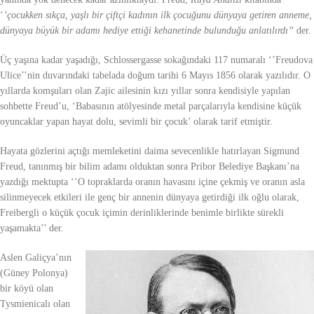
‘
’çocukken sıkça, yaşlı bir çiftçi kadının ilk çocuğunu dünyaya getiren anneme,
dünyaya büyük bir adamı hediye ettiği kehanetinde bulunduğu anlatılırdı’’
der.
Üç yaşına kadar yaşadığı, Schlossergasse sokağındaki 117 numaralı ‘’Freudova
Ulice’’nin duvarındaki tabelada doğum tarihi 6 Mayıs 1856 olarak yazılıdır. O
yıllarda komşuları olan Zajic ailesinin kızı yıllar sonra kendisiyle yapılan
sohbette Freud’u, ‘Babasının atölyesinde metal parçalarıyla kendisine küçük
oyuncaklar yapan hayat dolu, sevimli bir çocuk’ olarak tarif etmiştir.
Hayata gözlerini açtığı memleketini daima sevecenlikle hatırlayan Sigmund
Freud, tanınmış bir bilim adamı olduktan sonra Pribor Belediye Başkanı’na
yazdığı mektupta ‘’O topraklarda oranın havasını içine çekmiş ve oranın asla
silinmeyecek etkileri ile genç bir annenin dünyaya getirdiği ilk oğlu olarak,
Freibergli o küçük çocuk içimin derinliklerinde benimle birlikte sürekli
yaşamakta’’ der.
Aslen Galiçya’nın
(Güney Polonya)
bir köyü olan
Tysmienicalı olan