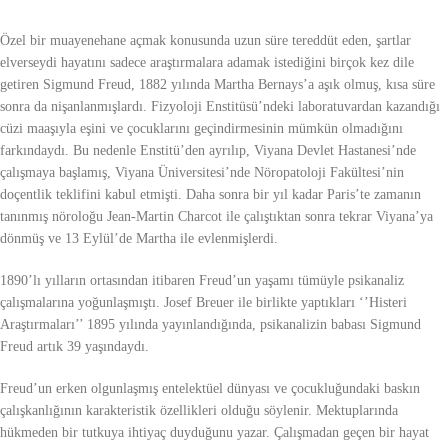
Özel bir muayenehane açmak konusunda uzun süre tereddüt eden, şartlar
elverseydi hayatını sadece araştırmalara adamak istediğini birçok kez dile
getiren Sigmund Freud, 1882 yılında Martha Bernays’a aşık olmuş, kısa süre
sonra da nişanlanmışlardı. Fizyoloji Enstitüsü’ndeki laboratuvardan kazandığı
cüzi maaşıyla eşini ve çocuklarını geçindirmesinin mümkün olmadığını
farkındaydı. Bu nedenle Enstitü’den ayrılıp, Viyana Devlet Hastanesi’nde
çalışmaya başlamış, Viyana Üniversitesi’nde Nöropatoloji Fakültesi’nin
doçentlik teklifini kabul etmişti. Daha sonra bir yıl kadar Paris’te zamanın
tanınmış nöroloğu Jean-Martin Charcot ile çalıştıktan sonra tekrar Viyana’ya
dönmüş ve 13 Eylül’de Martha ile evlenmişlerdi.
1890’lı yılların ortasından itibaren Freud’un yaşamı tümüyle psikanaliz
çalışmalarına yoğunlaşmıştı. Josef Breuer ile birlikte yaptıkları ‘’Histeri
Araştırmaları’’ 1895 yılında yayınlandığında, psikanalizin babası Sigmund
Freud artık 39 yaşındaydı.
Freud’un erken olgunlaşmış entelektüel dünyası ve çocukluğundaki baskın
çalışkanlığının karakteristik özellikleri olduğu söylenir. Mektuplarında
hükmeden bir tutkuya ihtiyaç duyduğunu yazar. Çalışmadan geçen bir hayat