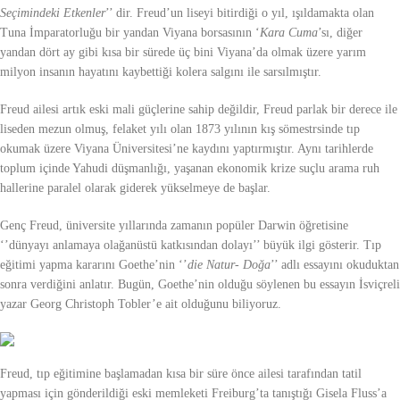
Seçimindeki Etkenler
’’ dir. Freud’un liseyi bitirdiği o yıl, ışıldamakta olan
Tuna İmparatorluğu bir yandan Viyana borsasının ‘
Kara Cuma
’sı, diğer
yandan dört ay gibi kısa bir sürede üç bini Viyana’da olmak üzere yarım
milyon insanın hayatını kaybettiği kolera salgını ile sarsılmıştır.
Freud ailesi artık eski mali güçlerine sahip değildir, Freud parlak bir derece ile
liseden mezun olmuş, felaket yılı olan 1873 yılının kış sömestrsinde tıp
okumak üzere Viyana Üniversitesi’ne kaydını yaptırmıştır. Aynı tarihlerde
toplum içinde Yahudi düşmanlığı, yaşanan ekonomik krize suçlu arama ruh
hallerine paralel olarak giderek yükselmeye de başlar.
Genç Freud, üniversite yıllarında zamanın popüler Darwin öğretisine
‘’dünyayı anlamaya olağanüstü katkısından dolayı’’ büyük ilgi gösterir. Tıp
eğitimi yapma kararını Goethe’nin ‘’
die Natur- Doğa
’’ adlı essayını okuduktan
sonra verdiğini anlatır. Bugün, Goethe’nin olduğu söylenen bu essayın İsviçreli
yazar Georg Christoph Tobler’e ait olduğunu biliyoruz.
Freud, tıp eğitimine başlamadan kısa bir süre önce ailesi tarafından tatil
yapması için gönderildiği eski memleketi Freiburg’ta tanıştığı Gisela Fluss’a