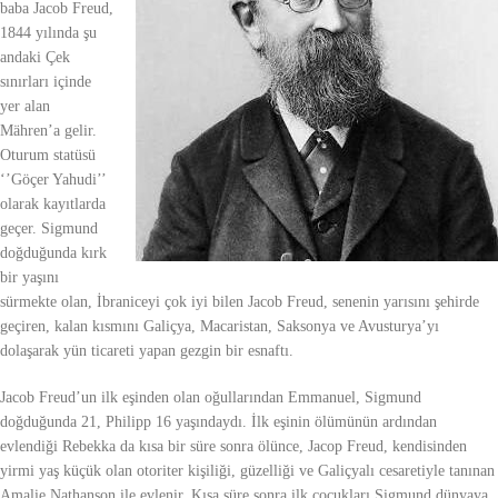
baba Jacob Freud,
1844 yılında şu
andaki Çek
sınırları içinde
yer alan
Mähren’a gelir.
Oturum statüsü
‘’Göçer Yahudi’’
olarak kayıtlarda
geçer. Sigmund
doğduğunda kırk
bir yaşını
sürmekte olan, İbraniceyi çok iyi bilen Jacob Freud, senenin yarısını şehirde
geçiren, kalan kısmını Galiçya, Macaristan, Saksonya ve Avusturya’yı
dolaşarak yün ticareti yapan gezgin bir esnaftı.
Jacob Freud’un ilk eşinden olan oğullarından Emmanuel, Sigmund
doğduğunda 21, Philipp 16 yaşındaydı. İlk eşinin ölümünün ardından
evlendiği Rebekka da kısa bir süre sonra ölünce, Jacop Freud, kendisinden
yirmi yaş küçük olan otoriter kişiliği, güzelliği ve Galiçyalı cesaretiyle tanınan
Amalie Nathanson ile evlenir. Kısa süre sonra ilk çocukları Sigmund dünyaya