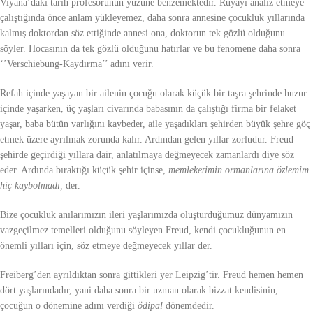
Viyana’daki tarih profesörünün yüzüne benzemektedir. Rüyayı analiz etmeye
çalıştığında önce anlam yükleyemez, daha sonra annesine çocukluk yıllarında
kalmış doktordan söz ettiğinde annesi ona, doktorun tek gözlü olduğunu
söyler. Hocasının da tek gözlü olduğunu hatırlar ve bu fenomene daha sonra
‘’Verschiebung-Kaydırma’’ adını verir.
Refah içinde yaşayan bir ailenin çocuğu olarak küçük bir taşra şehrinde huzur
içinde yaşarken, üç yaşları civarında babasının da çalıştığı firma bir felaket
yaşar, baba bütün varlığını kaybeder, aile yaşadıkları şehirden büyük şehre göç
etmek üzere ayrılmak zorunda kalır. Ardından gelen yıllar zorludur. Freud
şehirde geçirdiği yıllara dair, anlatılmaya değmeyecek zamanlardı diye söz
eder. Ardında bıraktığı küçük şehir içinse,
memleketimin ormanlarına özlemim
hiç kaybolmadı,
der.
Bize çocukluk anılarımızın ileri yaşlarımızda oluşturduğumuz dünyamızın
vazgeçilmez temelleri olduğunu söyleyen Freud, kendi çocukluğunun en
önemli yılları için, söz etmeye değmeyecek yıllar der.
Freiberg’den ayrıldıktan sonra gittikleri yer Leipzig’tir. Freud hemen hemen
dört yaşlarındadır, yani daha sonra bir uzman olarak bizzat kendisinin,
çocuğun o dönemine adını verdiği
ödipal
dönemdedir.