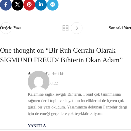
Önceki Yazı
Sonraki Yazı
One thought on “
Bir Ruh Cerrahı Olarak
SİGMUND FREUD/ Bihterin Okan Adam
”
Ayten Cenik
dedi ki:
11/05/2021, 08:22
Kalemine sağlık sevgili Bihterin. Freud çok tanınmasına
rağmen derli toplu ve hayatının inceliklerini de içeren çok
güzel bir yazı okudum. Yaşamımıza dokunan Panzehir dergi
için de emeği geçenlere çok teşekkür ediyorum.
YANITLA