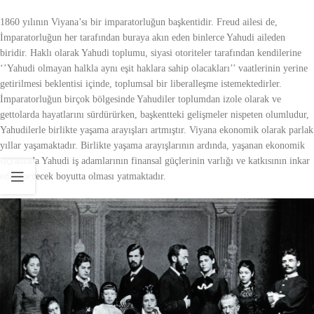
1860 yılının Viyana’sı bir imparatorluğun başkentidir. Freud ailesi de,
İmparatorluğun her tarafından buraya akın eden binlerce Yahudi aileden
biridir. Haklı olarak Yahudi toplumu, siyasi otoriteler tarafından kendilerine
‘’Yahudi olmayan halkla aynı eşit haklara sahip olacakları’’ vaatlerinin yerine
getirilmesi beklentisi içinde, toplumsal bir liberalleşme istemektedirler.
İmparatorluğun birçok bölgesinde Yahudiler toplumdan izole olarak ve
gettolarda hayatlarını sürdürürken, başkentteki gelişmeler nispeten olumludur,
Yahudilerle birlikte yaşama arayışları artmıştır. Viyana ekonomik olarak parlak
yıllar yaşamaktadır. Birlikte yaşama arayışlarının ardında, yaşanan ekonomik
sıçramada Yahudi iş adamlarının finansal güçlerinin varlığı ve katkısının inkar
edilemeyecek boyutta olması yatmaktadır.