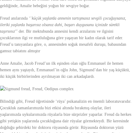
geldiğinde, Amalie bebeğini yoğun bir sevgiye boğar.
Freud anılarında ‘’
küçük yaşlarda annenin tartışmasız sevgili çocuğuysanız,
ileriki yaşlarda başarısız olsanız dahi, başarı duygusunu içinizde sürekli
taşırsınız’
’ der. Bir mektubunda annesini kendi arzularını ve ilgisini
çocuklarının ilgi ve mutluluğuna göre yaşayan bir kadın olarak tarif eder.
Freud’u tanıyanlara göre, o, annesinden soğuk mesafeli duruşu, babasından
gamsız tabiatını almıştır
Anne Amalie, Jacob Freud’un ilk eşinden olan oğlu Emmanuel ile hemen
hemen aynı yaştaydı, Emmanuel’in oğlu John, Sigmund’dan bir yaş küçüktü,
iki küçük birbirlerinden ayrılmayan iki can arkadaşlardı.
Bilindiği gibi, Freud öğretisinde ‘rüya’ psikanalizin en önemli laboratuvarıdır.
Çocukluk zamanlarımızda bizi etkisi altında bırakmış olaylar, ileri
yaşlarımızda uykularımızda rüyalarla bize sürprizler yaparlar. Freud da herkes
gibi yetişkin yaşlarında çocukluğuna dair rüyalar görmekteydi. Bir keresinde
doğduğu şehirdeki bir doktoru rüyasında görür. Rüyasında doktorun yüzü