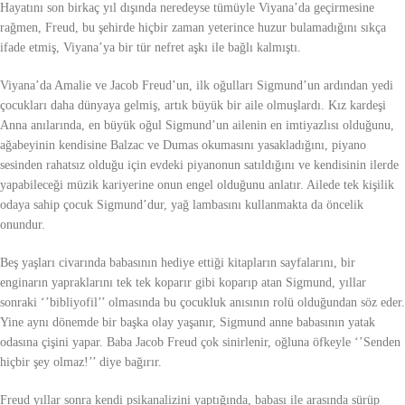
Hayatını son birkaç yıl dışında neredeyse tümüyle Viyana’da geçirmesine
rağmen, Freud, bu şehirde hiçbir zaman yeterince huzur bulamadığını sıkça
ifade etmiş, Viyana’ya bir tür nefret aşkı ile bağlı kalmıştı.
Viyana’da Amalie ve Jacob Freud’un, ilk oğulları Sigmund’un ardından yedi
çocukları daha dünyaya gelmiş, artık büyük bir aile olmuşlardı. Kız kardeşi
Anna anılarında, en büyük oğul Sigmund’un ailenin en imtiyazlısı olduğunu,
ağabeyinin kendisine Balzac ve Dumas okumasını yasakladığını, piyano
sesinden rahatsız olduğu için evdeki piyanonun satıldığını ve kendisinin ilerde
yapabileceği müzik kariyerine onun engel olduğunu anlatır. Ailede tek kişilik
odaya sahip çocuk Sigmund’dur, yağ lambasını kullanmakta da öncelik
onundur.
Beş yaşları civarında babasının hediye ettiği kitapların sayfalarını, bir
enginarın yapraklarını tek tek koparır gibi koparıp atan Sigmund, yıllar
sonraki ‘’bibliyofil’’ olmasında bu çocukluk anısının rolü olduğundan söz eder.
Yine aynı dönemde bir başka olay yaşanır, Sigmund anne babasının yatak
odasına çişini yapar. Baba Jacob Freud çok sinirlenir, oğluna öfkeyle ‘’Senden
hiçbir şey olmaz!’’ diye bağırır.
Freud yıllar sonra kendi psikanalizini yaptığında, babası ile arasında sürüp