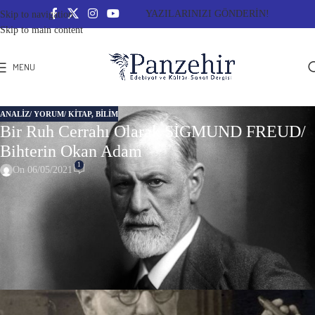
YAZILARINIZI GÖNDERİN!
Skip to navigation
Skip to main content
MENU
ANALIZ/ YORUM/ KITAP
,
BILIM
Bir Ruh Cerrahı Olarak SİGMUND FREUD/
Bihterin Okan Adam
1
On 06/05/2021