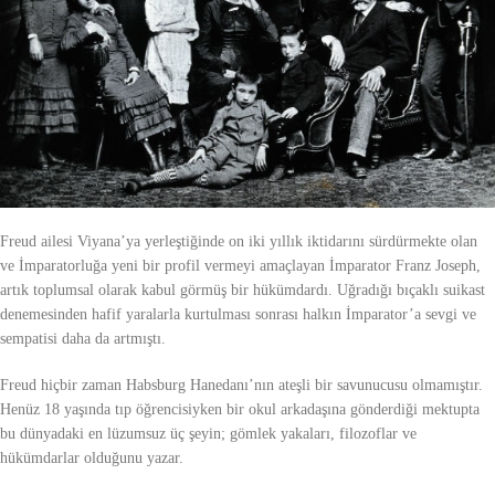
Freud ailesi Viyana’ya yerleştiğinde on iki yıllık iktidarını sürdürmekte olan
ve İmparatorluğa yeni bir profil vermeyi amaçlayan İmparator Franz Joseph,
artık toplumsal olarak kabul görmüş bir hükümdardı. Uğradığı bıçaklı suikast
denemesinden hafif yaralarla kurtulması sonrası halkın İmparator’a sevgi ve
sempatisi daha da artmıştı.
Freud hiçbir zaman Habsburg Hanedanı’nın ateşli bir savunucusu olmamıştır.
Henüz 18 yaşında tıp öğrencisiyken bir okul arkadaşına gönderdiği mektupta
bu dünyadaki en lüzumsuz üç şeyin; gömlek yakaları, filozoflar ve
hükümdarlar olduğunu yazar.