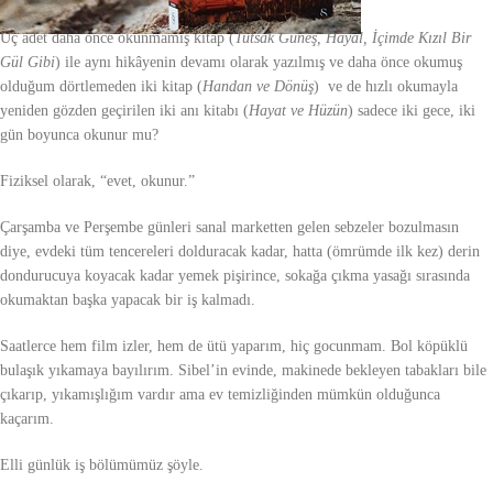
Üç adet daha önce okunmamış kitap (
Tutsak Güneş, Hayal, İçimde Kızıl Bir
Gül Gibi
) ile aynı hikâyenin devamı olarak yazılmış ve daha önce okumuş
olduğum dörtlemeden iki kitap (
Handan ve Dönüş
) ve de hızlı okumayla
yeniden gözden geçirilen iki anı kitabı (
Hayat ve Hüzün
) sadece iki gece, iki
gün boyunca okunur mu?
Fiziksel olarak, “evet, okunur.”
Çarşamba ve Perşembe günleri sanal marketten gelen sebzeler bozulmasın
diye, evdeki tüm tencereleri dolduracak kadar, hatta (ömrümde ilk kez) derin
dondurucuya koyacak kadar yemek pişirince, sokağa çıkma yasağı sırasında
okumaktan başka yapacak bir iş kalmadı.
Saatlerce hem film izler, hem de ütü yaparım, hiç gocunmam. Bol köpüklü
bulaşık yıkamaya bayılırım. Sibel’in evinde, makinede bekleyen tabakları bile
çıkarıp, yıkamışlığım vardır ama ev temizliğinden mümkün olduğunca
kaçarım.
Elli günlük iş bölümümüz şöyle.