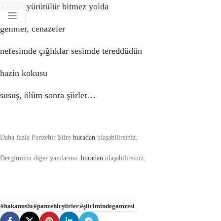
içimde yürütülür bitmez yolda
gelinler, cenazeler
nefesimde çığlıklar sesimde tereddüdün
hazin kokusu
susuş, ölüm sonra şiirler…
Daha fazla Panzehir Şiire
buradan
ulaşabilirsiniz.
Dergimizin diğer yazılarına
buradan
ulaşabilirsiniz.
#hakanuslu
#panzehirşiirler
#şiirimindegamzesi