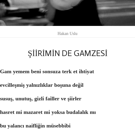
Hakan Uslu
ŞİİRİMİN DE GAMZESİ
Gam yemem beni sonsuza terk et ihtiyat
evcilleşmiş yalnızlıklar boşuna değil
susuş, unutuş, gizli failler ve şiirler
hasret mi mazaret mi yoksa budalalık mı
bu yalancı naifliğin müsebbibi