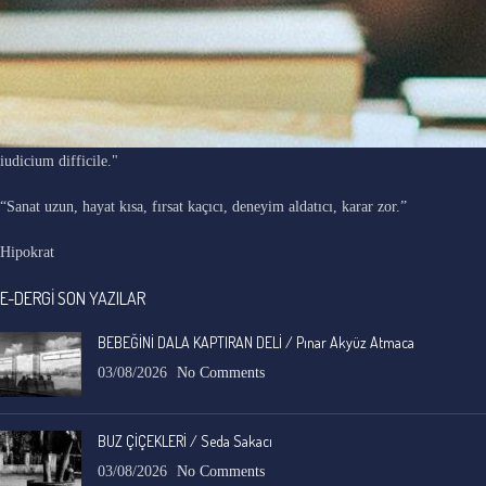
"Ars longa, vita brevis, occasio praeceps, experimentum periculosum,
iudicium difficile."
“Sanat uzun, hayat kısa, fırsat kaçıcı, deneyim aldatıcı, karar zor.”
Hipokrat
E-DERGİ SON YAZILAR
BEBEĞİNİ DALA KAPTIRAN DELİ / Pınar Akyüz Atmaca
03/08/2026
No Comments
BUZ ÇİÇEKLERİ / Seda Sakacı
03/08/2026
No Comments