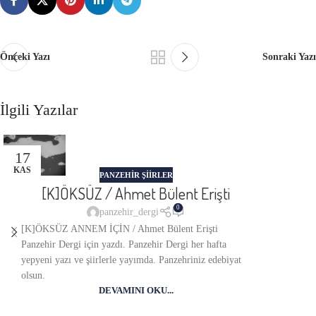
Önceki Yazı
Sonraki Yazı
İlgili Yazılar
17
KAS
PANZEHIR ŞIIRLER
[K]ÖKSÜZ / Ahmet Bülent Erişti
0
panzehir_dergi
[K]ÖKSÜZ ANNEM İÇİN / Ahmet Bülent Erişti
Panzehir Dergi için yazdı. Panzehir Dergi her hafta
yepyeni yazı ve şiirlerle yayımda. Panzehriniz edebiyat
olsun.
DEVAMINI OKU...