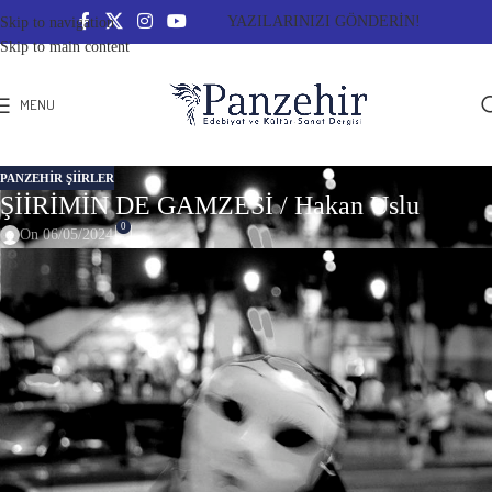
YAZILARINIZI GÖNDERİN!
Skip to navigation
Skip to main content
MENU
PANZEHIR ŞIIRLER
ŞİİRİMİN DE GAMZESİ / Hakan Uslu
0
On 06/05/2024