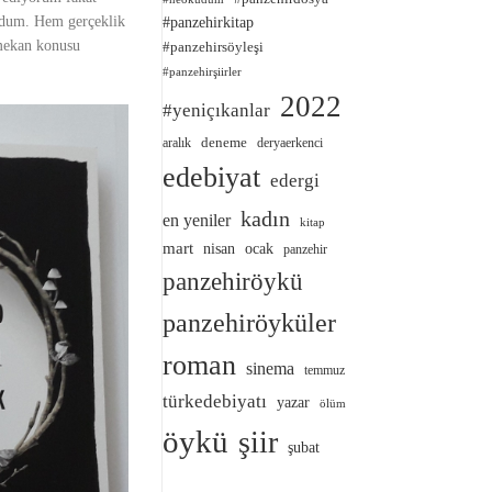
buldum. Hem gerçeklik
#panzehirkitap
 mekan konusu
#panzehirsöyleşi
#panzehirşiirler
2022
#yeniçıkanlar
deneme
aralık
deryaerkenci
edebiyat
edergi
kadın
en yeniler
kitap
mart
nisan
ocak
panzehir
panzehiröykü
panzehiröyküler
roman
sinema
temmuz
türkedebiyatı
yazar
ölüm
öykü
şiir
şubat