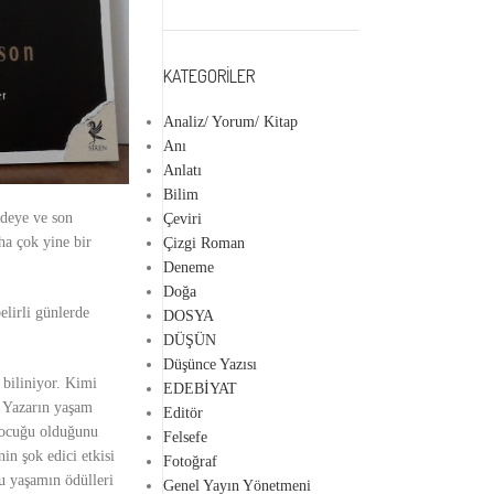
KATEGORILER
Analiz/ Yorum/ Kitap
Anı
Anlatı
Bilim
rdeye ve son
Çeviri
ha çok yine bir
Çizgi Roman
Deneme
Doğa
elirli günlerde
DOSYA
DÜŞÜN
Düşünce Yazısı
 biliniyor. Kimi
EDEBİYAT
r. Yazarın yaşam
Editör
 çocuğu olduğunu
Felsefe
in şok edici etkisi
Fotoğraf
lu yaşamın ödülleri
Genel Yayın Yönetmeni