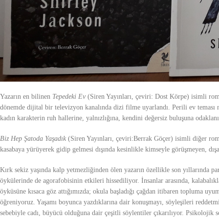
Yazarın en bilinen
Tepedeki Ev
(Siren Yayınları, çeviri: Dost Körpe) isimli ro
dönemde dijital bir televizyon kanalında dizi filme uyarlandı. Perili ev tema
kadın karakterin ruh hallerine, yalnızlığına, kendini değersiz buluşuna odaklanı
Biz Hep Şatoda Yaşadık
(Siren Yayınları, çeviri:Berrak Göçer) isimli diğer rom
kasabaya yürüyerek gidip gelmesi dışında kesinlikle kimseyle görüşmeyen, dışar
Kırk sekiz yaşında kalp yetmezliğinden ölen yazarın özellikle son yıllarında p
öykülerinde de agorafobisinin etkileri hissediliyor. İnsanlar arasında, kalabalı
öyküsüne kısaca göz attığımızda; okula başladığı çağdan itibaren topluma uyum
öğreniyoruz. Yaşamı boyunca yazdıklarına dair konuşmayı, söyleşileri reddetmi
sebebiyle cadı, büyücü olduğuna dair çeşitli söylentiler çıkarılıyor. Psikolojik