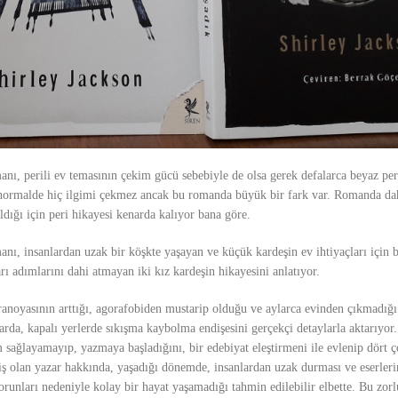
manı, perili ev temasının çekim gücü sebebiyle de olsa gerek defalarca beyaz pe
sı normalde hiç ilgimi çekmez ancak bu romanda büyük bir fark var. Romanda da
ldığı için peri hikayesi kenarda kalıyor bana göre.
anı, insanlardan uzak bir köşkte yaşayan ve küçük kardeşin ev ihtiyaçları için b
ı adımlarını dahi atmayan iki kız kardeşin hikayesini anlatıyor.
aranoyasının arttığı, agorafobiden mustarip olduğu ve aylarca evinden çıkmadığı
klarda, kapalı yerlerde sıkışma kaybolma endişesini gerçekçi detaylarla aktarıyo
 sağlayamayıp, yazmaya başladığını, bir edebiyat eleştirmeni ile evlenip dört
ş olan yazar hakkında, yaşadığı dönemde, insanlardan uzak durması ve eserlerin
 sorunları nedeniyle kolay bir hayat yaşamadığı tahmin edilebilir elbette. Bu zor