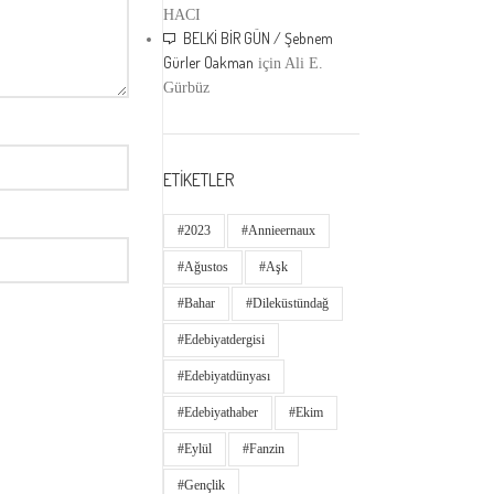
HACI
BELKİ BİR GÜN / Şebnem
Gürler Oakman
için
Ali E.
Gürbüz
ETİKETLER
#2023
#annieernaux
#ağustos
#aşk
#bahar
#dileküstündağ
#edebiyatdergisi
#edebiyatdünyası
#edebiyathaber
#ekim
#eylül
#fanzin
#gençlik