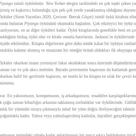
Piyango
isimli öyküsünün
New Yorker
dergisi tarihindeki en çok tepki çeken ya
girmiş ve kışkırtıcı bulunduğu için pek çok yerde yasaklanmış olduğunu duyun
Öyküler (Siren Yayınları 2020, Çeviren: Berrak Göçer) isimli öykü kitabını eli
sonda bulunan
Piyango
öyküsünü okumakla başladım. Çok etkileyici bir öykü 
katılıyorum, en az diğer öyküleri kadar. Öykü kitaplarında genellikle beni en ç
bulduğum birkaç öykü olur ve kitabı onunla hatırlarım. Jackson’ın öykülerinde 
ölçüde etkilendim. Kitapta diğerlerine göre daha sönük kalan bir öyküye rastl
ustalıkla kaleme alınmış ve muazzam bir emeğin ürünü oldukları ilk okuyuşta an
Öyküler okurken insanı yormuyor fakat okuduktan sonra üzerinde düşündürüyo
zaman var ve çok akıcı metinler. Burada çevirmenin başarısını da kutlamak gerek
okurken hafif bir gerilimle başlarım, ne mutlu ki bu kitapta en ufak bir çeviri 
burnuma.
 var. En yakınımızın, komşumuzun, iş arkadaşımızın, tesadüfen karşılaştıklarım
çoğu zaman kibarlığın arkasına saklanmış zorbalıklar var öykülerinde. Güllük 
anlık bir yönünün ortaya çıkmasıyla tuhaf bir yöne doğru ilerleyeceğini tahmin 
oğunlukla kadın. Yalnız veya yalnızlaştırılmış kadınlar, hayalleri gerçekleşme
 sehpanın üstündeki tabağa kadar anlatılmasını bir parça sıkıcı bulduğumu itira