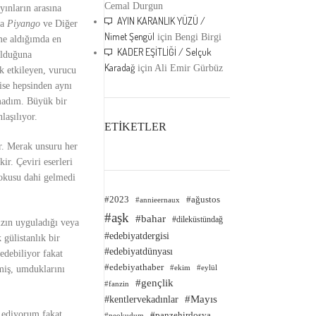
Cemal Durgun
yınların arasına
AYIN KARANLIK YÜZÜ /
ca
Piyango
ve Diğer
Nimet Şengül
için
Bengi Birgi
me aldığımda en
KADER EŞİTLİĞİ / Selçuk
olduğuna
Karadağ
için
Ali Emir Gürbüz
ok etkileyen, vurucu
ise hepsinden aynı
amadım. Büyük bir
laşılıyor.
ETİKETLER
r. Merak unsuru her
ir. Çeviri eserleri
kokusu dahi gelmedi
#2023
#ağustos
#annieernaux
#aşk
#bahar
#dileküstündağ
ızın uyguladığı veya
#edebiyatdergisi
gülistanlık bir
#edebiyatdünyası
edebiliyor fakat
#edebiyathaber
#ekim
miş, umduklarını
#eylül
#gençlik
#fanzin
#kentlervekadınlar
#Mayıs
f ediyorum fakat
#panzehirdosya
#neokudum