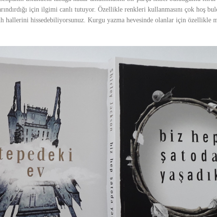
 barındırdığı için ilgimi canlı tutuyor. Özellikle renkleri kullanmasını çok hoş 
h hallerini hissedebiliyorsunuz. Kurgu yazma hevesinde olanlar için özellikle