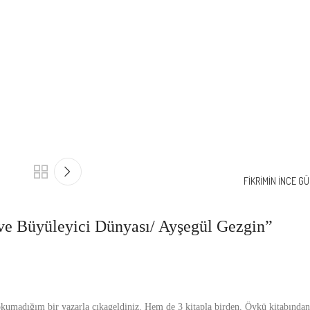
FİKRİMİN İNCE GÜL
 ve Büyüleyici Dünyası/ Ayşegül Gezgin
”
ç okumadığım bir yazarla çıkageldiniz. Hem de 3 kitapla birden. Öykü kitabından