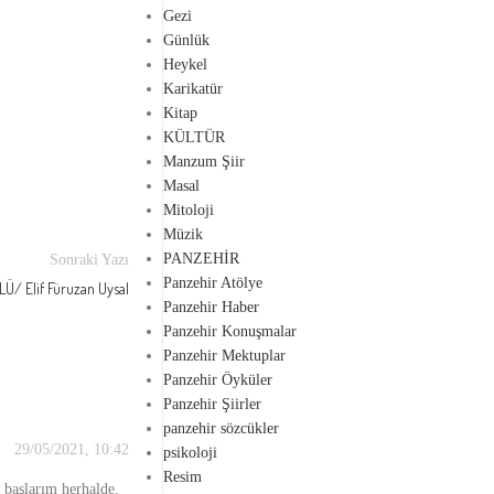
Gezi
Günlük
Heykel
Karikatür
Kitap
KÜLTÜR
Manzum Şiir
Masal
Mitoloji
Müzik
PANZEHİR
Sonraki Yazı
Panzehir Atölye
Ü/ Elif Füruzan Uysal
Panzehir Haber
Panzehir Konuşmalar
Panzehir Mektuplar
Panzehir Öyküler
Panzehir Şiirler
panzehir sözcükler
29/05/2021, 10:42
psikoloji
Resim
 başlarım herhalde.