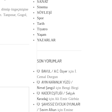
SANAT
Sinema
n dönüp özgeçmişine
SÖYLEŞİ
m. Tanpınar, Gogol,
Spor
Tarih
Tiyatro
Yaşam
YAZARLAR
SON YORUMLAR
BAVUL / A.C. Özyer
için
İ.
Cemal Durgun
AYIN KARANLIK YÜZÜ /
Nimet Şengül
için
Bengi Birgi
KADER EŞİTLİĞİ / Selçuk
Karadağ
için
Ali Emir Gürbüz
ŞAHISSIZ EVCİLİK OYUNLARI
/ Sevim Alkan
için
Emine