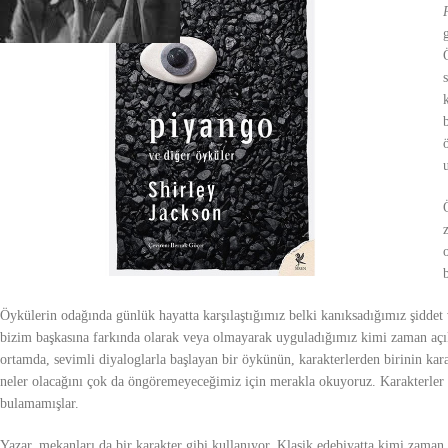
Öykülerin odağında günlük hayatta karşılaştığımız belki kanıksadığımız şiddet
bizim başkasına farkında olarak veya olmayarak uyguladığımız kimi zaman açık 
ortamda, sevimli diyaloglarla başlayan bir öykünün, karakterlerden birinin kar
neler olacağını çok da öngöremeyeceğimiz için merakla okuyoruz. Karakterler ç
bulamamışlar.
Yazar, mekanları da bir karakter gibi kullanıyor. Klasik edebiyatta kimi zaman