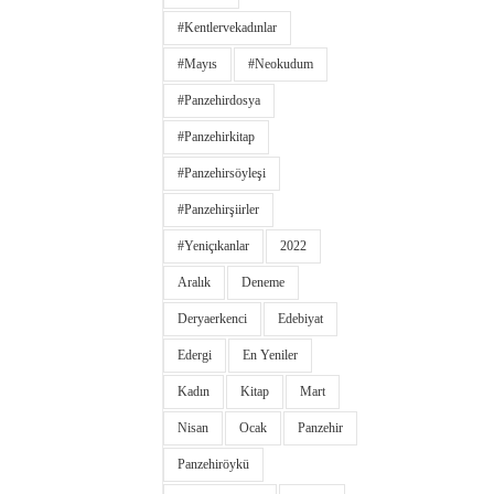
#kentlervekadınlar
#Mayıs
#neokudum
#panzehirdosya
#panzehirkitap
#panzehirsöyleşi
#panzehirşiirler
#yeniçıkanlar
2022
Aralık
Deneme
Deryaerkenci
Edebiyat
Edergi
En Yeniler
Kadın
Kitap
Mart
Nisan
Ocak
Panzehir
Panzehiröykü