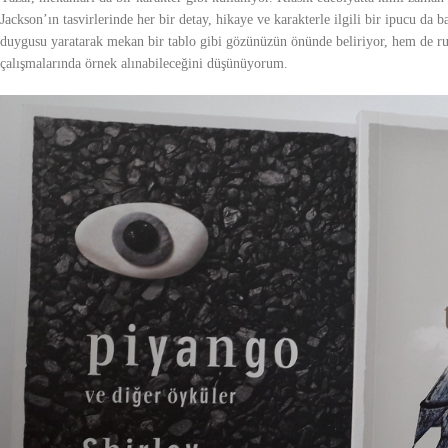
Jackson’ın tasvirlerinde her bir detay, hikaye ve karakterle ilgili bir ipucu da
duygusu yaratarak mekan bir tablo gibi gözünüzün önünde beliriyor, hem de ru
çalışmalarında örnek alınabileceğini düşünüyorum.