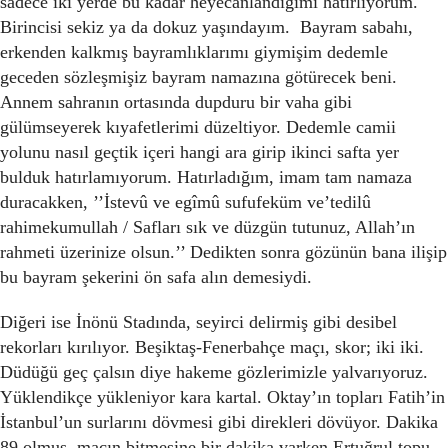
sadece iki yerde bu kadar heyecanlandığımı hatırlıyorum.
Birincisi sekiz ya da dokuz yaşındayım. Bayram sabahı,
erkenden kalkmış bayramlıklarımı giymişim dedemle
geceden sözleşmişiz bayram namazına götürecek beni.
Annem sahranın ortasında dupduru bir vaha gibi
gülümseyerek kıyafetlerimi düzeltiyor. Dedemle camii
yolunu nasıl geçtik içeri hangi ara girip ikinci safta yer
bulduk hatırlamıyorum. Hatırladığım, imam tam namaza
duracakken, ’’İstevû ve egîmû sufufeküm ve’tedilû
rahimekumullah / Safları sık ve düzgün tutunuz, Allah’ın
rahmeti üzerinize olsun.’’ Dedikten sonra gözünün bana ilişip
bu bayram şekerini ön safa alın demesiydi.
Diğeri ise İnönü Stadında, seyirci delirmiş gibi desibel
rekorları kırılıyor. Beşiktaş-Fenerbahçe maçı, skor; iki iki.
Düdüğü geç çalsın diye hakeme gözlerimizle yalvarıyoruz.
Yüklendikçe yükleniyor kara kartal. Oktay’ın topları Fatih’in
İstanbul’un surlarını dövmesi gibi direkleri dövüyor. Dakika
89 olmuş, maçın bitmesine bir dakika varken Ertuğrul topu