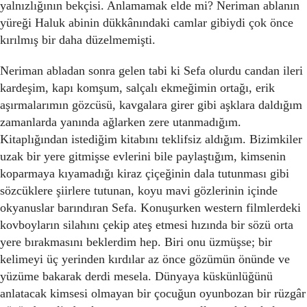
yalnızlığının bekçisi. Anlamamak elde mi? Neriman ablanın
yüreği Haluk abinin dükkânındaki camlar gibiydi çok önce
kırılmış bir daha düzelmemişti.
Neriman abladan sonra gelen tabi ki Sefa olurdu candan ileri
kardeşim, kapı komşum, salçalı ekmeğimin ortağı, erik
aşırmalarımın gözcüsü, kavgalara girer gibi aşklara daldığım
zamanlarda yanında ağlarken zere utanmadığım.
Kitaplığından istediğim kitabını teklifsiz aldığım. Bizimkiler
uzak bir yere gitmişse evlerini bile paylaştığım, kimsenin
koparmaya kıyamadığı kiraz çiçeğinin dala tutunması gibi
sözcüklere şiirlere tutunan, koyu mavi gözlerinin içinde
okyanuslar barındıran Sefa. Konuşurken western filmlerdeki
kovboyların silahını çekip ateş etmesi hızında bir sözü orta
yere bırakmasını beklerdim hep. Biri onu üzmüşse; bir
kelimeyi üç yerinden kırdılar az önce gözümün önünde ve
yüzüme bakarak derdi mesela. Dünyaya küskünlüğünü
anlatacak kimsesi olmayan bir çocuğun oyunbozan bir rüzgâr