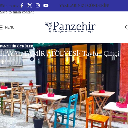
YAZILARINIZI GÖNDERİN!
Skip to navigation
Skip to main content
MENU
PANZEHIR ÖYKÜLER
HAYAL TAMİR ATÖLYESİ/ Tayfun Çiftçi
1
On 03/11/2021
HAYAL TAMİR ATÖLYESİ
Mahallenin girişine bir hayal tamir atölyesi açayım diyorum.
Berber ile manifaturacının tam ortasında duran tahta mavi
çerçeveli, penceresinin önünde kurumaya yüz tutmuş
menekşesi olan o küçük dükkâna. Sabah istediğim saatte açar
akşam istediğim saatte kapatırım ne karışanım olur ne
görüşenim, keyfimin kâhyasının özgürlük alanını biraz daha
genişletmiş olurum. İçerisi için öyle çok şeye de gerek yok,