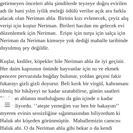
getirmeyen önceleri abla şimdilerde teyzeye doğru evirilen
adı ile hani yılın iyilik meleği ödülü verilse açık ara farkla
alacak olan Neriman abla. Birinin kızı evlenecek, çeyiz alış
verişi için koştur Neriman. Birileri hacdan mı gelecek evi
düzenlemek için Neriman. Erişte için turşu için salça için
Neriman da Neriman kimseye yok dediği mahalle tarihinde
duyulmuş şey değildir.
Kuşlar, kediler, köpekler bile Neriman abla ile iyi geçinir.
Her daim kapısının önünde hayvanlar için su ve ekmek
pencere pervazında buğday bulunur, yoldan geçeni fakir
fukarayı gizli gizli doyurur. Beli kırık bir virgül, kahramanı
ölmüş bir hikâyeyi ne kadar uzatabilirse, günün saatleri
Neriman ablanın mutluluğunu da gün içinde o kadar
uzatabiliyordu. ‘’ateşte yemeğim var ben bir bakayım’’
diyerek evinin sessizliğine sığınmasından biliyordum ki
Haluk abi köşeden görünmüştür. Mahallemizin camcısı
Haluk abi. O da Neriman abla gibi bekar o da kendi