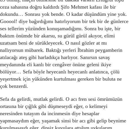
ceza sahasına doğru kaldırdı Şifo Mehmet kafası ile bir
dokundu… Sonrası yok bende. O kadar düşündüm yine yok.
Gooool! diye bağırdığımı hatırlıyorum bir tek bir de günlerce
ses tellerim yüzünden konuşamadığımı. Sonra bu işte, bir
baktım önümde bir akarsu, su gürül gürül akıyor, elimi
uzatsam beni de sürükleyecek. O nasıl gözler at mı
nallıyorsun mübarek. Baktığı yerleri İbrahim peygamberin
atılacağı ateş gibi harladıkça harlıyor. Sanırsın savaş
meydanında eli kanlı bir cengâver önüne geleni ikiye
bölüyor… Sefa böyle heyecanlı heyecanlı anlatınca, çölü
yeşertmek için yükünden kurtulması gereken bir buluta ne
çok benzerdi.
Sefa da gelirdi, mutlak gelirdi. O acı fren sesi ömrümüzün
ortasına bir çığlık gibi düşmeseydi eğer, o kelimeyi
neresinden tutayım da incinmesin diye hesaplar
yapmasaydım eğer, yaşamak sinsi bir acı gibi gelip beynime
kurulmasaydı eğer, dipsiz kuyulara attığım uykularım