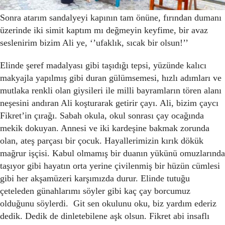
duvarda kitap rafı orta yerde bir masa yeter de artar bile.
Sonra atarım sandalyeyi kapının tam önüne, fırından dumanı
üzerinde iki simit kaptım mı değmeyin keyfime, bir avaz
seslenirim bizim Ali ye, ‘’ufaklık, sıcak bir olsun!’’
Elinde şeref madalyası gibi taşıdığı tepsi, yüzünde kalıcı
makyajla yapılmış gibi duran gülümsemesi, hızlı adımları ve
mutlaka renkli olan giysileri ile milli bayramların tören alanı
neşesini andıran Ali koşturarak getirir çayı. Ali, bizim çaycı
Fikret’in çırağı. Sabah okula, okul sonrası çay ocağında
mekik dokuyan. Annesi ve iki kardeşine bakmak zorunda
olan, ateş parçası bir çocuk. Hayallerimizin kırık dökük
mağrur işçisi. Kabul olmamış bir duanın yükünü omuzlarında
taşıyor gibi hayatın orta yerine çivilenmiş bir hüzün cümlesi
gibi her akşamüzeri karşımızda durur. Elinde tutuğu
çeteleden günahlarımı söyler gibi kaç çay borcumuz
olduğunu söylerdi. Git sen okulunu oku, biz yardım ederiz
dedik. Dedik de dinletebilene aşk olsun. Fikret abi insaflı