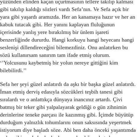
yüzünden elinden kaçan uçurtmasının tellere takılıp kalması
gibi takılıp kaldığı sözleri vardı Sefa’nın. Ve Sefa açık bir
yara gibi yaşardı aramızda. Her an kanamaya hazır ve her an
kabuk tutacak gibi. Her yanını kaplayan fluluğunun
içerisinde yanlış yere bırakılmış bir ünlem işareti
benzerliğinde dururdu. Hangi korkuyu hangi heyecanı hangi
seslenişi dillendireceğini bilemezdiniz. Onu anlatırken bu
sözü kullanırsam sanırım tam ifade etmiş olurum.
‘’Yolcusunu kaybetmiş bir yolun nereye gittiğini kim
bilebilirdi.’’
Sefa her şeyi güzel anlatırdı da aşkı bir başka güzel anlatırdı.
İman etmiş derviş edasıyla sözcükleri teşbih tanesi gibi
sıralardı ve o anlattıkça dünyaya inancınız artardı. Çivi
batmış bir teker gibi yalpalayarak geldiği o gün zihnimin
derinlerine teneke parçası ile kazınmış gibi. İçimde büyütüp
durduğum yalnızlık tohumlarını onun saksısında yeşertmek
istiyorum diye başladı söze. Abi ben daha önceki yaşantımda