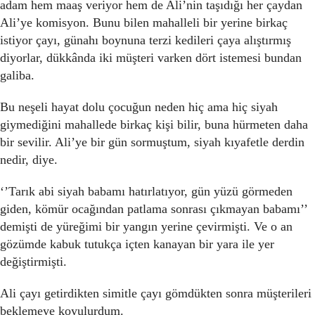
adam hem maaş veriyor hem de Ali’nin taşıdığı her çaydan
Ali’ye komisyon. Bunu bilen mahalleli bir yerine birkaç
istiyor çayı, günahı boynuna terzi kedileri çaya alıştırmış
diyorlar, dükkânda iki müşteri varken dört istemesi bundan
galiba.
Bu neşeli hayat dolu çocuğun neden hiç ama hiç siyah
giymediğini mahallede birkaç kişi bilir, buna hürmeten daha
bir sevilir. Ali’ye bir gün sormuştum, siyah kıyafetle derdin
nedir, diye.
‘’Tarık abi siyah babamı hatırlatıyor, gün yüzü görmeden
giden, kömür ocağından patlama sonrası çıkmayan babamı’’
demişti de yüreğimi bir yangın yerine çevirmişti. Ve o an
gözümde kabuk tutukça içten kanayan bir yara ile yer
değiştirmişti.
Ali çayı getirdikten simitle çayı gömdükten sonra müşterileri
beklemeye koyulurdum.