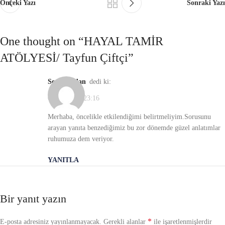
Önceki Yazı
Sonraki Yazı
One thought on “
HAYAL TAMİR
ATÖLYESİ/ Tayfun Çiftçi
”
Sema Arslan
dedi ki:
07/11/2021, 23:16
Merhaba, öncelikle etkilendiğimi belirtmeliyim.Sorusunu
arayan yanıta benzediğimiz bu zor dönemde güzel anlatımlar
ruhumuza dem veriyor.
YANITLA
Bir yanıt yazın
*
E-posta adresiniz yayınlanmayacak.
Gerekli alanlar
ile işaretlenmişlerdir