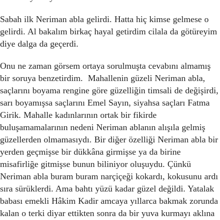
Sabah ilk Neriman abla gelirdi. Hatta hiç kimse gelmese o
gelirdi. Al bakalım birkaç hayal getirdim cilala da götüreyim
diye dalga da geçerdi.
Onu ne zaman görsem ortaya sorulmuşta cevabını almamış
bir soruya benzetirdim. Mahallenin güzeli Neriman abla,
saçlarını boyama rengine göre güzelliğin timsali de değişirdi,
sarı boyamışsa saçlarını Emel Sayın, siyahsa saçları Fatma
Girik. Mahalle kadınlarının ortak bir fikirde
buluşamamalarının nedeni Neriman ablanın alışıla gelmiş
güzellerden olmamasıydı. Bir diğer özelliği Neriman abla bir
yerden geçmişse bir dükkâna girmişse ya da birine
misafirliğe gitmişse bunun biliniyor oluşuydu. Çünkü
Neriman abla buram buram narçiçeği kokardı, kokusunu ardı
sıra sürüklerdi. Ama bahtı yüzü kadar güzel değildi. Yatalak
babası emekli Hâkim Kadir amcaya yıllarca bakmak zorunda
kalan o terki diyar ettikten sonra da bir yuva kurmayı aklına