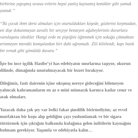
birbirine yapışmış sıvasız evlerin hepsi yanlış kaynamış kemikler gibi yamuk
yumuk.”
“İki çocuk ibret dersi almaları için oturtuldukları köşede, gözlerini kırpmadan,
eti dişe dokunmayan zavallı bir serçeye benzeyen ağabeylerinin duvarlara
vuruluşunu izlediler. Hangi evde ne piştiğini öğrenmek için sokağa çıkmaktan
erinmeyen meraklı komşulardan biri dahi uğramadı. Zili kilitlendi, kapı batık
bir tırnak gibi gömüldü
duvara.”
İşte bu ince işçilik Hasibe’yi has edebiyatın sınırlarına taşıyor, okurun
dilinde, dimağında unutulmayacak bir lezzet bırakıyor.
Dileğimiz, fasit dairenin içine sıkışmış nereye gideceğini bilemeyen
yalıncak kahramanların en az o mini minnacık karınca kadar cesur ve
atak olmaları.
Yazacak daha çok şey var belki fakat şimdilik bitirmeliyim; az evvel
mutfaktan bir koşu alıp geldiğim çayı yudumlamak ve bir sigara
tüttürmek için çıktığım balkonda kulağıma gelen iniltilerin kaynağını
bulmam gerekiyor. Yaşamla ve edebiyatla kalın…