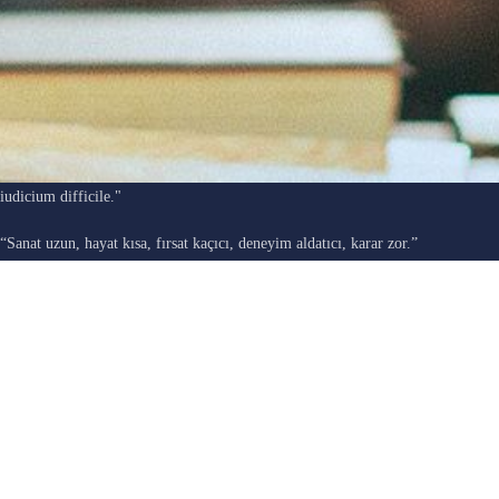
"Ars longa, vita brevis, occasio praeceps, experimentum periculosum,
iudicium difficile."
“Sanat uzun, hayat kısa, fırsat kaçıcı, deneyim aldatıcı, karar zor.”
Hipokrat
E-DERGİ SON YAZILAR
BEBEĞİNİ DALA KAPTIRAN DELİ / Pınar Akyüz Atmaca
03/08/2026
No Comments
BUZ ÇİÇEKLERİ / Seda Sakacı