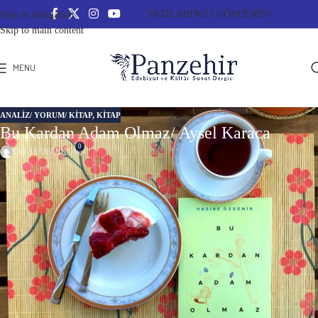
YAZILARINIZI GÖNDERİN!
Skip to navigation
Skip to main content
MENU
ANALIZ/ YORUM/ KITAP
,
KITAP
Bu Kardan Adam Olmaz/ Aysel Karaca
0
On 31/08/2020
Bu Kardan Adam Olmaz
Bir karınca hikâyesidir belki de ömür, fasit bir alyansın içinde döner
durur. Oysa yazarın söylediğine göre karınca boyunu çoktan aşmıştır.
Sevgili arkadaşım Hasibe Özdemir’in öykü kitabı
Bu
Kardan Adam Olmaz
evimin kapısını iki kez çalan kargo görevlisinin paketinden yere düşeli
neredeyse on beş gün oldu. Heyecandan mı, aylaklıktan mı, sön dönemin
kıdemli misafiri Corona’nın bilinçaltımıza kazıdığı endişeden mi
bilinmez, bu günlerde pek çok şey elimden kayıp düşeyazıyor. Telaşla