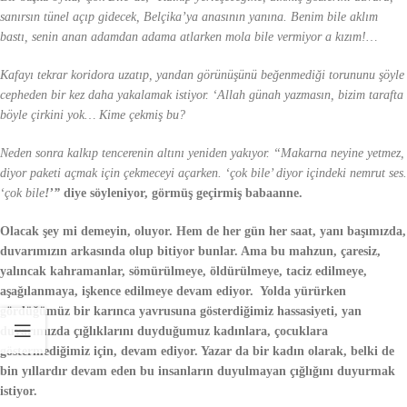
sanırsın tünel açıp gidecek, Belçika’ya anasının yanına. Benim bile aklım
bastı, senin anan adamdan adama atlarken mola bile vermiyor a kızım!…
Kafayı tekrar koridora uzatıp, yandan görünüşünü beğenmediği torununu şöyle
cepheden bir kez daha yakalamak istiyor. ‘Allah günah yazmasın, bizim tarafta
böyle çirkini yok… Kime çekmiş bu?
Neden sonra kalkıp tencerenin altını yeniden yakıyor. “Makarna neyine yetmez,
diyor paketi açmak için çekmeceyi açarken. ‘çok bile’ diyor içindeki nemrut ses.
‘ç
ok bile
!’”
diye söyleniyor, görmüş geçirmiş babaanne.
Olacak şey mi demeyin, oluyor. Hem de her gün her saat, yanı başımızda,
duvarımızın arkasında olup bitiyor bunlar. Ama bu mahzun, çaresiz,
yalıncak kahramanlar, sömürülmeye, öldürülmeye, taciz edilmeye,
aşağılanmaya, işkence edilmeye devam ediyor. Yolda yürürken
gördüğümüz bir karınca yavrusuna gösterdiğimiz hassasiyeti, yan
duvarımızda çığlıklarını duyduğumuz kadınlara, çocuklara
göstermediğimiz için, devam ediyor. Yazar da bir kadın olarak, belki de
bin yıllardır devam eden bu insanların duyulmayan çığlığını duyurmak
istiyor.