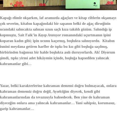
eğilip aldım elbette, ayağımın önüne kapaklanan
Bu
Kardan Adam
Olmaz
’ı ve özür diledim, hem yazarından hem Kardan Adam’dan…
Kapağı elimle okşarken, laf aramızda ağaçları ve kitap ciltlerin okşamayı
çok severim, kitabın kapağındaki bir sapanın belki de ağaç dirseğinin
ucundaki salıncakta salınan uzun saçlı kıza takıldı gözüm. Salındığı ip
kopmuştu, Sait Faik’in
Kayıp Aranıyor
romanındaki uçurtmanın ipini
koparan kadın gibi; ipin ucunu kaçırmış, boşlukta salınıyordu. Kitabın
ismini meydana getiren harfler de tıpkı bu kız gibi boşluğa saçılmış,
birbirinden bağımsız bir halde boşlukta asılı duruyorlardı. Ah! Diyorum
şimdi, tıpkı yirmi adet hikâyenin içinde, boşluğa hapsedilen yalıncak
kahramanlar gibi…
Yazar, belki karakterlerine kahraman dememi doğru bulmayacak, onlara
kahraman dememiz doğru değil, Ayselciğim diyecek, kendi gibi
kahramanlarından da tevazuuyla bahsedecek. Ben yine de kahraman
diyeceğim onlara ama yalıncak kahramanlar… Yani sahipsiz, korumasız,
garip kahramanlar…