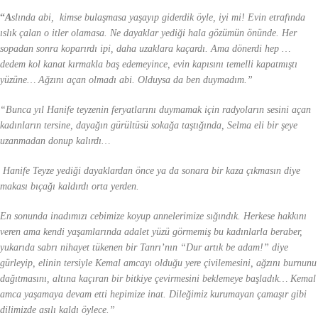
“
A
slında abi, kimse bulaşmasa yaşayıp giderdik öyle, iyi mi! Evin etrafında
ıslık çalan o itler olamasa. Ne dayaklar yediği hala gözümün önünde. Her
sopadan sonra koparırdı ipi, daha uzaklara kaçardı. Ama dönerdi hep …
dedem kol kanat kırmakla baş edemeyince, evin kapısını temelli kapatmıştı
yüzüne… Ağzını açan olmadı abi. Olduysa da ben duymadım.”
“Bunca yıl Hanife teyzenin feryatlarını duymamak için radyoların sesini açan
kadınların tersine, dayağın gürültüsü sokağa taştığında, Selma eli bir şeye
uzanmadan donup kalırdı…
Hanife Teyze yediği dayaklardan önce ya da sonara bir kaza çıkmasın diye
makası bıçağı kaldırdı orta yerden.
En sonunda inadımızı ce
bimize koyup annelerimize sığındık. Herkese hakkını
veren ama kendi yaşamlarında adalet yüzü görmemiş bu kadınlarla beraber,
yukarıda sabrı nihayet tükenen bir Tanrı’nın “Dur artık be adam!” diye
gürleyip, elinin tersiyle Kemal amcayı olduğu yere çivilemesini, ağzını burnunu
dağıtmasını, altına kaçıran bir bitkiye çevirmesini beklemeye başladık… Kemal
amca yaşamaya devam etti hepimize inat. Dileğimiz kurumayan çamaşır gibi
dilimizde asılı kaldı öylece.”