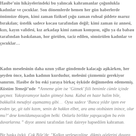
Hasibe’nin hikâyelerindeki bu yalıncak kahramanlar çoğunlukla
kadınlar ve çocuklar. Son dönemlerde hemen her gün haberlerde
önümüze düşen, kimi zaman fiziksel çoğu zaman ruhsal şiddete maruz
bırakılan; üstelik sadece kocası tarafından değil; kimi zaman öz annesi,
kızı, kayın validesi, kız arkadaşı kimi zaman komşusu, oğlu ya da babası
tarafından baskılanan, hor görülen, taciz edilen, sömürülen kadınlar ve
çocuklar…
Kadın meselesinin daha uzun yıllar gündemde kalacağı aşikârken, her
şeyden önce, kadın kadının kurdudur, melesini çözmemiz gerekiyor
sanırım. Hasibe de bu eski yaraya birkaç öyküde değinmeden edememiş.
Küstüm Yemeği’
nde “
Anneme göre ise ‘Gitmek’ fiili benimle cümle içinde
geçmez. Yakıştıramıyor kadın gitmeyi bana. Kabul en hazır halim bile,
bakkallık mesafeyi aşamazmış gibi… Oysa sadece ‘Bunca yıldır işten eve
evden işe, git tabi kızım, senin de hakkın elbet, ara ama otobüsten inince, olur
mu?’ dese kımıldamayacağım belki. Onlarla birlikte yapışacağım bu evin
duvarlarına.”
diyor annesi tarafından fasit daireye hapsedilen kahraman.
Bir başka öykü,
Çok Bile’
de; “
Kalkıp yerleşeceğine, dikmiş gözlerini duvara,