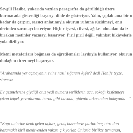
Sevgili Hasibe, yukarıda yazılan paragrafta da görüldüğü üzere
kurmacada gösterdiği başarıyı dilde de gösteriyor. Yalın, çıplak ama bir o
kadar da çarpıcı, sarsıcı anlatımıyla okurun ruhuna süzülmeyi, onu
derinden sarsmayı beceriyor. Hiçbir işvesi, cilvesi, ağdası olmadan da iz
bırakan metinler yazmayı başarıyor. Pırıl pırıl değil, yalınkat hikâyelerle
yola diziliyor.
Metni metaforlara boğmasa da eğretilemeler layıkıyla kullanıyor, okurun
dudağını titretmeyi başarıyor.
“
Arabasında yer açmayanın evine nasıl sığarsın Ayfer? dedi Hanife teyze,
sitemsiz.
Ev gezmelerine giydiği otuz yedi numara terliklerin ucu, sokağı keşfetmeye
çıkan köpek yavrularının burnu gibi havada, gidenin arkasından bakıyordu…”
“
Kapı önlerine denk gelen uçları, geniş basenlerle parlatılmış otuz dört
basamaklı kirli merdivenden yukarı çıkıyorlar. Onlarla birlikte tırmanan,