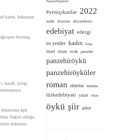
#panzehirşiirler
2022
#yeniçıkanlar
aif kadın, babasının
deneme
aralık
deryaerkenci
edebiyat
edergi
ağırışını duymuş,
kadın
en yeniler
kitap
mart
nisan
ocak
panzehir
panzehiröykü
panzehiröyküler
roman
rı, kazak, çorap,
sinema
temmuz
u unutmamaya
türkedebiyatı
yazar
ölüm
öykü
şiir
şubat
r doktoruna âşık
nla ilişkisi olduğu
isinin doktorun