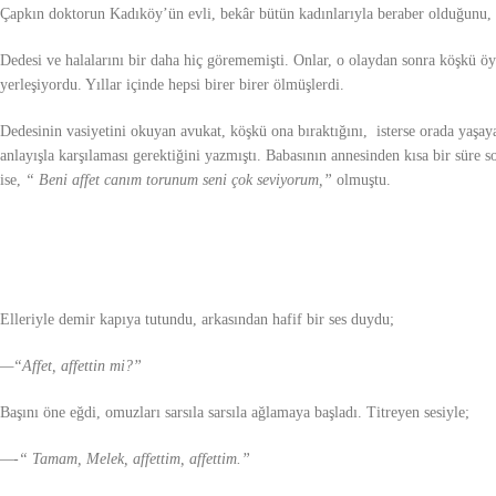
Çapkın doktorun Kadıköy’ün evli, bekâr bütün kadınlarıyla beraber olduğunu, 
Dedesi ve halalarını bir daha hiç görememişti. Onlar, o olaydan sonra köşkü öy
yerleşiyordu. Yıllar içinde hepsi birer birer ölmüşlerdi.
Dedesinin vasiyetini okuyan avukat, köşkü ona bıraktığını, isterse orada yaşaya
anlayışla karşılaması gerektiğini yazmıştı. Babasının annesinden kısa bir süre 
ise,
“ Beni affet canım torunum seni çok seviyorum,”
olmuştu.
Elleriyle demir kapıya tutundu, arkasından hafif bir ses duydu;
—“Affet, affettin mi?”
Başını öne eğdi, omuzları sarsıla sarsıla ağlamaya başladı. Titreyen sesiyle;
—-“ Tamam, Melek, affettim, affettim.”