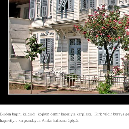
–Dedesi,
“bize sepetçiler derler yavrum, biz sepetçiyiz,
” der, hep birlikte gülerl
Etrafta tanınan bilinen bir aileydiler. Onunda iki halası vardı hiç evlenmemişl
Köşkün tırabzanlarından kayar, antika eşyalarla dolu salonda halalarıyla koşm
yeşillikler arasında oyun oynar, fıskiyeli havuzda kayığını yüzdürürdü. Bahçed
yerdi. Meyveler sepetlere doldurulur konu komşuya da verilirdi.
Çocukluğundan aklında kalanlar arasında, bir de Melek vardı. Melek dadısı Hayr
güzel oyunlarını onunla oynar, ağaçlara birlikte tırmanır, koşar, güler, acayip eğ
Babası sürekli çalışırdı, onu evde pek az görürdü. Akşamları işten geç gelird
simsiyah uzun saçları vardı, kemik bir tokayla toplasa da genelde açık bırakırdı
gören dönüp bir daha bakardı. Dedesi annesinin yalnız dışarı çıkmasına izin v
bir şey diyemezdi. Dedeme karşı çıkmak haddine mi düşmüştü? Boyun eğer, “
Bazı geceler annesinin sessizce ağladığına şahit olurdu. Gider sarılır, ne oldu
olmadığını anlamazdı.
Birden başını kaldırdı, köşkün demir kapısıyla karşılaştı. Kırk yıldır buraya
haşmetiyle karşısındaydı. Anılar kafasına üşüştü.