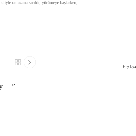
r eliyle omuzuna sarıldı, yürümeye başlarken,
Hey Uy
lay
”