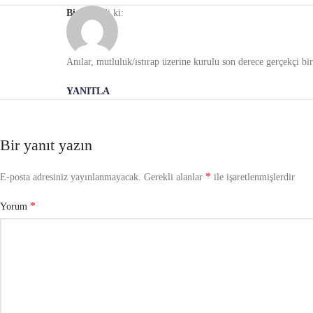
Bigat
dedi ki:
Anılar, mutluluk/ıstırap üzerine kurulu son derece gerçekçi b
YANITLA
Bir yanıt yazın
*
E-posta adresiniz yayınlanmayacak.
Gerekli alanlar
ile işaretlenmişlerdir
*
Yorum