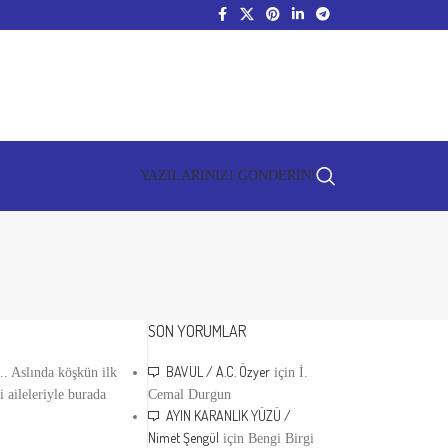
YAZILARINIZI GÖNDERİN!
SON YORUMLAR
BAVUL / A.C. Özyer
.. Aslında köşkün ilk
için
İ.
 aileleriyle burada
Cemal Durgun
AYIN KARANLIK YÜZÜ /
Nimet Şengül
için
Bengi Birgi