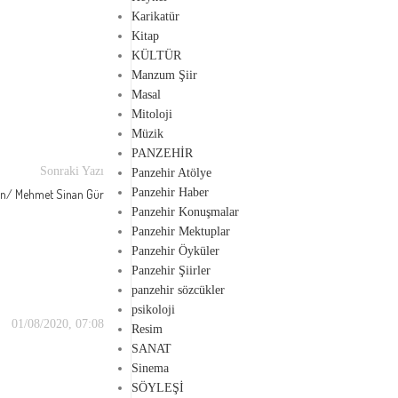
Karikatür
Kitap
KÜLTÜR
Manzum Şiir
Masal
Mitoloji
Müzik
PANZEHİR
Sonraki Yazı
Panzehir Atölye
Panzehir Haber
an/ Mehmet Sinan Gür
Panzehir Konuşmalar
Panzehir Mektuplar
Panzehir Öyküler
Panzehir Şiirler
panzehir sözcükler
psikoloji
01/08/2020, 07:08
Resim
SANAT
Sinema
SÖYLEŞİ