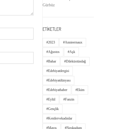
Gürbüz
ETİKETLER
#2023
#annieernaux
#ağustos
#aşk
#bahar
#dileküstündağ
#edebiyatdergisi
#edebiyatdünyası
#edebiyathaber
#ekim
#eylül
#fanzin
#gençlik
#kentlervekadınlar
#Mayıs
#neokudum