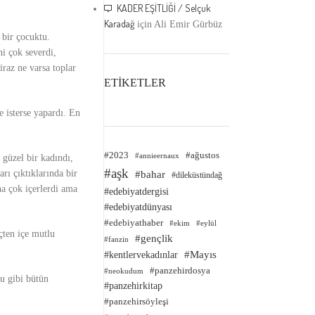
KADER EŞİTLİĞİ / Selçuk
Karadağ
için
Ali Emir Gürbüz
 bir çocuktu.
i çok severdi,
raz ne varsa toplar
ETİKETLER
 isterse yapardı. En
#2023
#ağustos
#annieernaux
 güzel bir kadındı,
#aşk
rı çıktıklarında bir
#bahar
#dileküstündağ
na çok içerlerdi ama
#edebiyatdergisi
#edebiyatdünyası
#edebiyathaber
#ekim
#eylül
çten içe mutlu
#gençlik
#fanzin
#kentlervekadınlar
#Mayıs
#panzehirdosya
#neokudum
u gibi bütün
#panzehirkitap
#panzehirsöyleşi