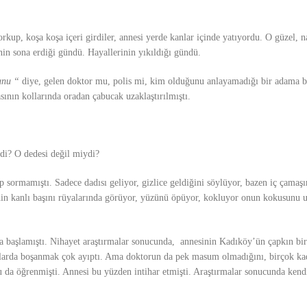
kup, koşa koşa içeri girdiler, annesi yerde kanlar içinde yatıyordu. O güzel, n
in sona erdiği gündü. Hayallerinin yıkıldığı gündü.
unu “
diye, gelen doktor mu, polis mi, kim olduğunu anlayamadığı bir adama b
sının kollarında oradan çabucak uzaklaştırılmıştı.
di? O dedesi değil miydi?
ıp sormamıştı. Sadece dadısı geliyor, gizlice geldiğini söylüyor, bazen iç çamaşı
inin kanlı başını rüyalarında görüyor, yüzünü öpüyor, kokluyor onun kokusun
aya başlamıştı. Nihayet araştırmalar sonucunda, annesinin Kadıköy’ün çapkın bi
llarda boşanmak çok ayıptı. Ama doktorun da pek masum olmadığını, birçok kadı
 da öğrenmişti. Annesi bu yüzden intihar etmişti. Araştırmalar sonucunda kend