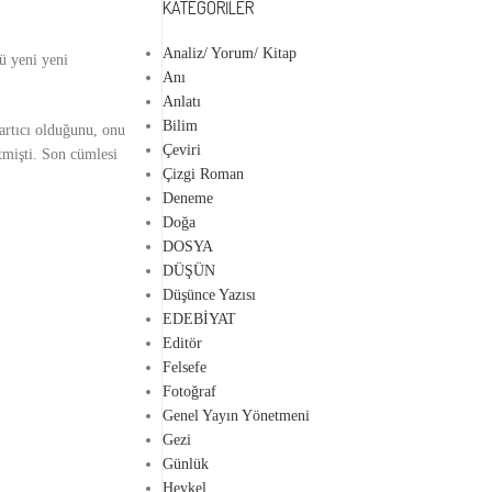
KATEGORILER
Analiz/ Yorum/ Kitap
ü yeni yeni
Anı
Anlatı
Bilim
zartıcı olduğunu, onu
Çeviri
tmişti. Son cümlesi
Çizgi Roman
Deneme
Doğa
DOSYA
DÜŞÜN
Düşünce Yazısı
EDEBİYAT
Editör
Felsefe
Fotoğraf
Genel Yayın Yönetmeni
Gezi
Günlük
Heykel