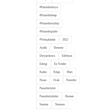
#panzehirdosya
#panzehirkitap
#panzehirsöyleşi
#panzehirşiirler
#yeniçıkanlar
2022
Aralık
Deneme
Deryaerkenci
Edebiyat
Edergi
En Yeniler
Kadın
Kitap
Mart
Nisan
Ocak
Panzehir
Panzehiröykü
Panzehiröyküler
Roman
Sinema
Temmuz