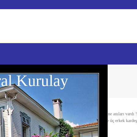
al Kurulay
 Moda’da ki eski köşke doğru götürüyordu. Bu Beyaz Köşk’te ne anıları vardı !
n en güzel köşklerinden olduğu bilinirdi. O yıllarda dedesi ve üç erkek kardeşi
lesiydi.