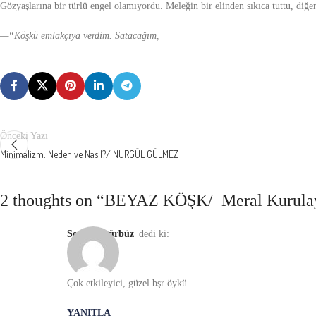
Gözyaşlarına bir türlü engel olamıyordu. Meleğin bir elinden sıkıca tuttu, diğe
—“Köşkü emlakçıya verdim. Satacağım,
Önceki Yazı
Minimalizm: Neden ve Nasıl?/ NURGÜL GÜLMEZ
2 thoughts on “
BEYAZ KÖŞK/ Meral Kuru
Sedef Ergürbüz
dedi ki:
Çok etkileyici, güzel bşr öykü.
YANITLA