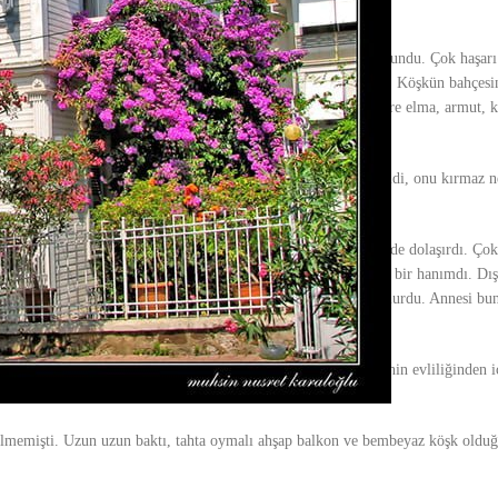
erdi.
erdi. Nezaket ve Nefaset, onu çok severlerdi, evde tek erkek torundu. Çok haşarı
aca oynardı. Yalnız bir çocuktu aslında, yine de çok mutluydu. Köşkün bahçesin
e her çeşit meyve ağacı vardı. Hepsine tırmanır, mevsimine göre elma, armut, ki
iye’nin kızıydı. Gerçekten melek gibi bir kızdı. Hırçın değildi, onu kırmaz ne
lenirlerdi.
i. Annesi hep yalnızdı. Ona üzülürdü… Hüzünlü bakışlarıyla evde dolaşırdı. Çok
. Yemyeşil gözleri, simsiyah kirpikleri, narin, uzun boylu hoş bir hanımdı. Dışa
ermezdi, mutlaka yanında halalardan biri ya da dadı Hayriye olurdu. Annesi bu
peki Efendi Baba“
derdi.
ğunu sorar, ama o,
“bir şey yok,”
derdi. Küçücük aklıyla annesinin evliliğinden i
 gelmemişti. Uzun uzun baktı, tahta oymalı ahşap balkon ve bembeyaz köşk olduğ