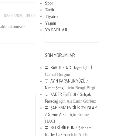
Spor
Tarih
02/08/2020, 09:08
Tiyatro
Yaşam
rakla okunuyor.
YAZARLAR
SON YORUMLAR
BAVUL / A.C. Özyer
için
İ.
Cemal Durgun
AYIN KARANLIK YÜZÜ /
Nimet Şengül
için
Bengi Birgi
KADER EŞİTLİĞİ / Selçuk
Karadağ
için
Ali Emir Gürbüz
ŞAHISSIZ EVCİLİK OYUNLARI
/ Sevim Alkan
için
Emine
HACI
BELKİ BİR GÜN / Şebnem
Gürler Oakman
için
Ali E.