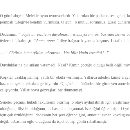
O gün bahçede Melekle oyun oynuyorlardı. Yukarıdan bir patlama sesi geldi, kor
pompalı tüfeğiyle kendini vurmuştu. O gün, o mutlu, sorumsuz, güzel günlerin
Dedesinin, “
böyle bir rezaletin duyulmasını istemiyorum, ört bas edeceksiniz b
öylece kalakalmıştı.
“Anne, anne
,“ diye bağırarak yanına koşmuş, Letafet hala
—
“ Götürün bunu gözüm görmesin , kim bilir kimin çocuğu!?..”
Duyduklarına bir anlam veremedi. Nasıl? Kimin çocuğu olduğu belli değil miy
Köşkten uzaklaştırılmış, yatılı bir okula verilmişti. Yıllarca aileden kimse aray
bazen de şeker, çikolata getiriyordu. O, gözünün önünden hiç gitmeyen annes
çalışıyordu. Yıllar boyu gözyaşları hiç dinmemişti.
Seneler geçmiş, hukuk fakültesini bitirmiş, o olayı aydınlatmak için araştırm
olduğunu, ilişkisi olduğunu, babasından boşanmak istediğini öğrenmişti. O yı
için çok üzüldüğünü, dedesinin her şeyi öğrendiğini, annesini evden kovduğunu
değil, babasının oğlu olduğunu da ispat etmiş, gönlü rahatlamıştı.