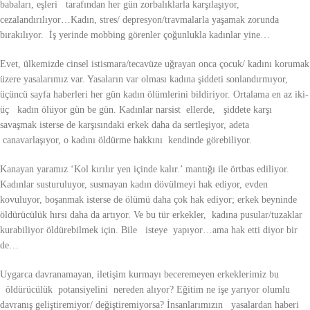
babaları, eşleri tarafından her gün zorbalıklarla karşılaşıyor,
cezalandırılıyor…Kadın, stres/ depresyon/travmalarla yaşamak zorunda
bırakılıyor. İş yerinde mobbing görenler çoğunlukla kadınlar yine…
Evet, ülkemizde cinsel istismara/tecavüze uğrayan onca çocuk/ kadını korumak
üzere yasalarımız var. Yasaların var olması kadına şiddeti sonlandırmıyor,
üçüncü sayfa haberleri her gün kadın ölümlerini bildiriyor. Ortalama en az iki-
üç kadın ölüyor gün be gün. Kadınlar narsist ellerde, şiddete karşı
savaşmak isterse de karşısındaki erkek daha da sertleşiyor, adeta
canavarlaşıyor, o kadını öldürme hakkını kendinde görebiliyor.
Kanayan yaramız ‘Kol kırılır yen içinde kalır.’ mantığı ile örtbas ediliyor.
Kadınlar susturuluyor, susmayan kadın dövülmeyi hak ediyor, evden
kovuluyor, boşanmak isterse de ölümü daha çok hak ediyor; erkek beyninde
öldürücülük hırsı daha da artıyor. Ve bu tür erkekler, kadına pusular/tuzaklar
kurabiliyor öldürebilmek için. Bile isteye yapıyor…ama hak etti diyor bir
de…
Uygarca davranamayan, iletişim kurmayı beceremeyen erkeklerimiz bu
öldürücülük potansiyelini nereden alıyor? Eğitim ne işe yarıyor olumlu
davranış geliştiremiyor/ değiştiremiyorsa? İnsanlarımızın yasalardan haberi