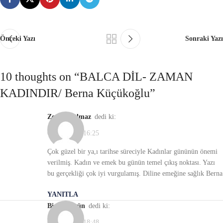
Önceki Yazı
Sonraki Yazı
10 thoughts on “
BALCA DİL- ZAMAN
KADINDIR/ Berna Küçükoğlu
”
Zeynep yılmaz
dedi ki:
08/03/2021, 16:25
Çok güzel bir ya,ı tarihse süreciyle Kadınlar gününün önemi
verilmiş. Kadın ve emek bu günün temel çıkış noktası. Yazı
bu gerçekliği çok iyi vurgulamış. Diline emeğine sağlık Berna
YANITLA
Birsel Aygün
dedi ki:
08/03/2021, 18:48