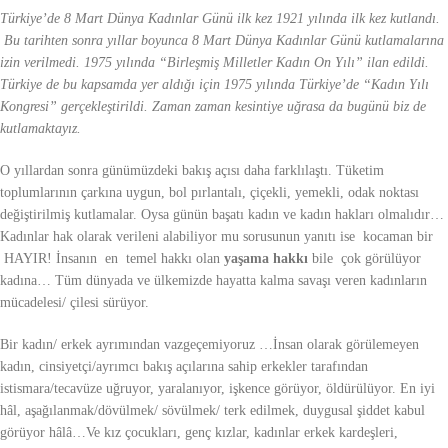
Türkiye’de 8 Mart Dünya Kadınlar Günü ilk kez 1921 yılında ilk kez kutlandı.
Bu tarihten sonra yıllar boyunca 8 Mart Dünya Kadınlar Günü kutlamalarına
izin verilmedi. 1975 yılında “Birleşmiş Milletler Kadın On Yılı” ilan edildi.
Türkiye de bu kapsamda yer aldığı için 1975 yılında Türkiye’de “Kadın Yılı
Kongresi” gerçekleştirildi. Zaman zaman kesintiye uğrasa da bugünü biz de
kutlamaktayız.
O yıllardan sonra günümüzdeki bakış açısı daha farklılaştı. Tüketim
toplumlarının çarkına uygun, bol pırlantalı, çiçekli, yemekli, odak noktası
değiştirilmiş kutlamalar. Oysa günün başatı kadın ve kadın hakları olmalıdır…
Kadınlar hak olarak verileni alabiliyor mu sorusunun yanıtı ise kocaman bir
HAYIR! İnsanın en temel hakkı olan
yaşama hakkı
bile çok görülüyor
kadına… Tüm dünyada ve ülkemizde hayatta kalma savaşı veren kadınların
mücadelesi/ çilesi sürüyor.
Bir kadın/ erkek ayrımından vazgeçemiyoruz …İnsan olarak görülemeyen
kadın, cinsiyetçi/ayrımcı bakış açılarına sahip erkekler tarafından
istismara/tecavüze uğruyor, yaralanıyor, işkence görüyor, öldürülüyor. En iyi
hâl, aşağılanmak/dövülmek/ sövülmek/ terk edilmek, duygusal şiddet kabul
görüyor hâlâ…Ve kız çocukları, genç kızlar, kadınlar erkek kardeşleri,