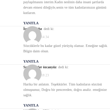
paylaşılmasını isterim.Kadın neslinin daha insani şartlarda
devam etmesi dileğiyle,senin ve tüm kadınlarımızın gününü
kutlarım.
YANITLA
İsmail Yıldız
dedi ki:
08/03/2022, 14:34
Sözcüklerle bu kadar güzel yürüyüş olamaz. Emeğine sağlık.
Bilgin daim olsun.
YANITLA
seniha ayfer özcanyüz
dedi ki:
08/03/2022, 18:23
Harika bir anlatım. Teşekkürler. Tüm kadınların sözcüsü
olmuşsunuz, Doğru bir pencereden, doğru analiz. emeğinize
sağlık.
YANITLA