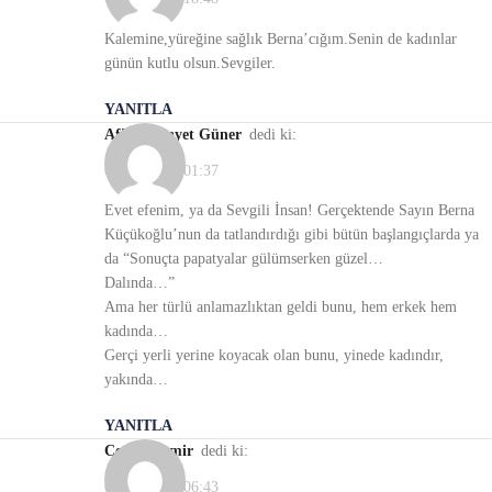
Kalemine,yüreğine sağlık Berna’cığım.Senin de kadınlar
günün kutlu olsun.Sevgiler.
YANITLA
Afife Hidayet Güner
dedi ki:
09/03/2021, 01:37
Evet efenim, ya da Sevgili İnsan! Gerçektende Sayın Berna
Küçükoğlu’nun da tatlandırdığı gibi bütün başlangıçlarda ya
da “Sonuçta papatyalar gülümserken güzel…
Dalında…”
Ama her türlü anlamazlıktan geldi bunu, hem erkek hem
kadında…
Gerçi yerli yerine koyacak olan bunu, yinede kadındır,
yakında…
YANITLA
Cemal Demir
dedi ki:
09/03/2021, 06:43