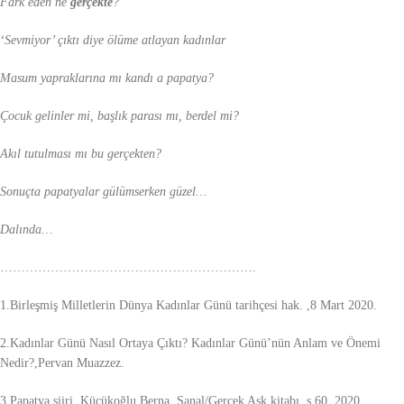
Fark eden ne
gerçekte
?
‘Sevmiyor’ çıktı diye ölüme atlayan kadınlar
Masum yapraklarına mı kandı a papatya?
Çocuk gelinler mi, başlık parası mı, berdel mi?
Akıl tutulması mı bu gerçekten?
Sonuçta papatyalar gülümserken güzel…
Dalında…
…………………………………………………….
1.Birleşmiş Milletlerin Dünya Kadınlar Günü tarihçesi hak. ,8 Mart 2020.
2.Kadınlar Günü Nasıl Ortaya Çıktı? Kadınlar Günü’nün Anlam ve Önemi
Nedir?,Pervan Muazzez.
3.Papatya şiiri, Küçükoğlu Berna, Sanal/Gerçek Aşk kitabı, s.60, 2020.