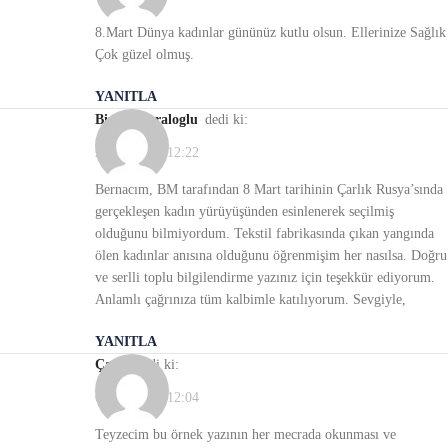
8.Mart Dünya kadınlar gününüz kutlu olsun. Ellerinize Sağlık
Çok güzel olmuş.
YANITLA
Birsen Karaloglu
dedi ki:
29/04/2021, 12:22
Bernacım, BM tarafından 8 Mart tarihinin Çarlık Rusya’sında
gerçekleşen kadın yürüyüşünden esinlenerek seçilmiş
olduğunu bilmiyordum. Tekstil fabrikasında çıkan yangında
ölen kadınlar anısına olduğunu öğrenmişim her nasılsa. Doğru
ve serlli toplu bilgilendirme yazınız için teşekkür ediyorum.
Anlamlı çağrınıza tüm kalbimle katılıyorum. Sevgiyle,
YANITLA
Çağrı
dedi ki:
08/03/2022, 12:04
Teyzecim bu örnek yazının her mecrada okunması ve