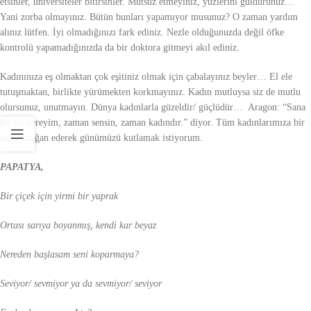
etsinler, üniversiteler bitirsinler. Mutsuz etmeyiniz, yüzlerini güldürünüz…
Yani zorba olmayınız. Bütün bunları yapamıyor musunuz? O zaman yardım
alınız lütfen. İyi olmadığınızı fark ediniz. Nezle olduğunuzda değil öfke
kontrolü yapamadığınızda da bir doktora gitmeyi akıl ediniz.
Kadınınıza eş olmaktan çok eşitiniz olmak için çabalayınız beyler… El ele
tutuşmaktan, birlikte yürümekten korkmayınız. Kadın mutluysa siz de mutlu
olursunuz, unutmayın. Dünya kadınlarla güzeldir/ güçlüdür… Aragon: “Sana
bir sır vereyim, zaman sensin, zaman kadındır.” diyor. Tüm kadınlarımıza bir
şiir armağan ederek günümüzü kutlamak istiyorum.
PAPATYA,
Bir çiçek için yirmi bir yaprak
Ortası sarıya boyanmış, kendi kar beyaz
Nereden başlasam seni koparmaya?
Seviyor/ sevmiyor ya da sevmiyor/ seviyor