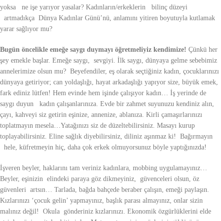
yoksa ne işe yarıyor yasalar? Kadınların/erkeklerin bilinç düzeyi
artmadıkça Dünya Kadınlar Günü’nü, anlamını yitiren boyutuyla kutlamak
yarar sağlıyor mu?
Bugün öncelikle emeğe saygı duymayı öğretmeliyiz kendimize!
Çünkü her
şey emekle başlar. Emeğe saygı, sevgiyi. İlk saygı, dünyaya gelme sebebimiz
annelerimize olsun mu? Beyefendiler, eş olarak seçtiğiniz kadın, çocuklarınızı
dünyaya getiriyor; can yoldaşlığı, hayat arkadaşlığı yapıyor size, büyük emek,
fark ediniz lütfen! Hem evinde hem işinde çalışıyor kadın… İş yerinde de
saygı duyun kadın çalışanlarınıza. Evde bir zahmet suyunuzu kendiniz alın,
çayı, kahveyi siz getirin eşinize, annenize, ablanıza. Kirli çamaşırlarınızı
toplatmayın mesela…Yatağınızı siz de düzeltebilirsiniz. Masayı kurup
toplayabilirsiniz. Eline sağlık diyebilirsiniz, diliniz aşınmaz ki! Bağırmayın
hele, küfretmeyin hiç, daha çok erkek olmuyorsunuz böyle yaptığınızda!
İşveren beyler, haklarını tam veriniz kadınlara, mobbing uygulamayınız…
Beyler, eşinizin elindeki paraya göz dikmeyiniz, güvenceleri olsun, öz
güvenleri artsın… Tarlada, bağda bahçede beraber çalışın, emeği paylaşın.
Kızlarınızı ‘çocuk gelin’ yapmayınız, başlık parası almayınız, onlar sizin
malınız değil! Okula gönderiniz kızlarınızı. Ekonomik özgürlüklerini elde