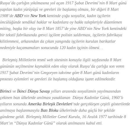
Rusya’da çarlığın yıkılmasına yol açan 1917 Şubat Devrimi’nin 8 Mart günü
yapılan kadın yürüyüşü ve grevleri ile başlamış olması, bir diğeri 8 Mart
1908’de
ABD
‘nin
New York
kentinde çoğu sosyaIist, kadın işçilerin
öncülüğünde sendikal haklar ve kadınlara oy hakkı talepleriyle düzenlenen
miting, başka bir olay ise 8 Mart 1857’de yine ABD’nin New York kentindeki
bir tekstil fabrikasında grevci işçilere polisin saldırması, işçilerin fabrikaya
kilitlenmesi, arkasından da çıkan yangında işçilerin kurulan barikatlar
nedeniyle kaçamamaları sonucunda 120 kadın işçinin ölmesi…
Birleşmiş Milletlerin resmî web sitesinin konuyla ilgili sayfasında 8 Mart
gününün seçilmesine kaynaklık eden olay olarak Rusya’da çarlığa son veren
1917 Şubat Devrimi’nin Gregoryen takvime göre 8 Mart günü kadınların
protesto eylemleri ve grevleri ile başlamış olduğuna işaret edilmektedir.
Birinci
ve
İkinci Dünya Savaşı
yılları arasında sosyalizmin yayılmasından
çekinen bazı ülkelerde anılması yasaklanan Dünya Kadınlar Günü, 1960’lı
yılların sonunda
Amerika Birleşik Devletleri
‘nde gerçekleşen çeşitli gösterilerde
anılmaya başlanmasıyla
Batı Bloku
ülkelerinde daha güçlü bir şekilde
gündeme geldi. Birleşmiş Milletler Genel Kurulu, 16 Aralık 1977 tarihinde 8
Mart’ın “Dünya Kadınlar Günü” olarak anılmasını kabul etti.