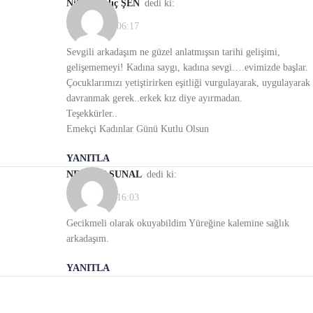
Nilgün Kılıç ŞEN
dedi ki:
09/03/2022, 06:17
Sevgili arkadaşım ne güzel anlatmışsın tarihi gelişimi,
gelişememeyi! Kadına saygı, kadına sevgi….evimizde başlar.
Çocuklarımızı yetiştirirken eşitliği vurgulayarak, uygulayarak
davranmak gerek..erkek kız diye ayırmadan.
Teşekkürler..
Emekçi Kadınlar Günü Kutlu Olsun
YANITLA
NERMİN SUNAL
dedi ki:
14/03/2022, 16:03
Gecikmeli olarak okuyabildim Yüreğine kalemine sağlık
arkadaşım.
YANITLA