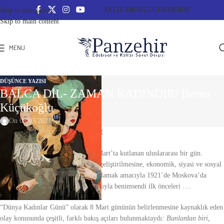
YAZILARINIZI GÖNDERİN!
Skip to navigation
Skip to main content
MENU
DÜŞÜNCE YAZISI
BALCA DİL- ZAMAN KADINDIR/ Berna
Küçükoğlu
10
On 08/03/2021
BALCA DİL/ ZAMAN KADINDIR
Dünya Kadınlar Günü
her yıl 8 Mart’ta kutlanan uluslararası bir gün.
Kadınların siyasi/ sosyal bilincinin geliştirilmesine, ekonomik, siyasi ve sosyal
başarılarının kutlanmasına katkı sağlamak amacıyla 1921’de Moskova’da
Dünya Emekçi Kadınlar Günü
adıyla benimsendi ilk önceleri …
.
“Dünya Kadınlar Günü” olarak 8 Mart gününün belirlenmesine kaynaklık eden
olay konusunda çeşitli, farklı bakış açıları bulunmaktaydı
: Bunlardan biri,