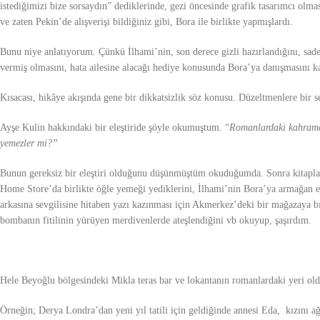
istediğimizi bize sorsaydın” dediklerinde, gezi öncesinde grafik tasarımcı olması
ve zaten Pekin’de alışverişi bildiğiniz gibi, Bora ile birlikte yapmışlardı.
Bunu niye anlatıyorum. Çünkü İlhami’nin, son derece gizli hazırlandığını, sade
vermiş olmasını, hata ailesine alacağı hediye konusunda Bora’ya danışmasını ka
Kısacası, hikâye akışında gene bir dikkatsizlik söz konusu. Düzeltmenlere bir
Ayşe Kulin hakkındaki bir eleştiride şöyle okumuştum. “
Romanlardaki kahraman
yemezler mi?”
Bunun gereksiz bir eleştiri olduğunu düşünmüştüm okuduğumda. Sonra kitapları
Home Store’da birlikte öğle yemeği yediklerini, İlhami’nin Bora’ya armağan et
arkasına sevgilisine hitaben yazı kazınması için Akmerkez’deki bir mağazaya b
bombanın fitilinin yürüyen merdivenlerde ateşlendiğini vb okuyup, şaşırdım.
Hele Beyoğlu bölgesindeki Mikla teras bar ve lokantanın romanlardaki yeri oldu
Örneğin; Derya Londra’dan yeni yıl tatili için geldiğinde annesi Eda, kızını