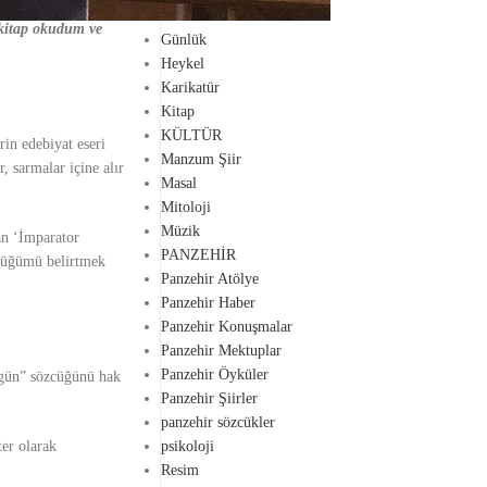
Gezi
 kitap okudum ve
Günlük
Heykel
Karikatür
Kitap
KÜLTÜR
in edebiyat eseri
Manzum Şiir
, sarmalar içine alır
Masal
Mitoloji
Müzik
an ‘İmparator
PANZEHİR
rdüğümü belirtmek
Panzehir Atölye
Panzehir Haber
Panzehir Konuşmalar
Panzehir Mektuplar
Panzehir Öyküler
zgün” sözcüğünü hak
Panzehir Şiirler
panzehir sözcükler
er olarak
psikoloji
Resim