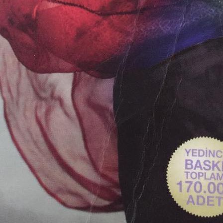
fes Nefese
adlı kitapları birçok dile çevrildi.
Nefes Nefese
tam otuz iki ülkede y
a Yüksek Lisans ve Doktora tezi yazıldı.
erde, özel kurslarda yazma dersi vererek, para kazanan onlarca yazarımızın tek b
dıklarını bilirken.
olarak söz ettim, bazılarının konularını bile anlattım. On gündür elimde olan, 
okuyup yazdığı için karıştırması muhtemeldir. Ancak burada da; hem çok acele y
klarında, kötü haber aldıklarında baygınlık geçirmeleri benzer ögelere bir örn
nneannesinin üzücü habere bayılarak tepki verdiklerini sıklıkla okuruz. Bizzat
ya çarpıp, elini kestiğinde kısa bir baygınlık geçirdiğini anılarından öğreniyor
an Pamuk
, ‘bir kitap yazdım, hayatım değişti,’
diye yazmıştı.
vranmak gerekmez mi?