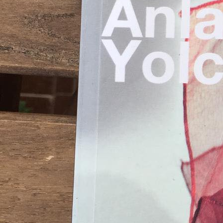
Benim de üzüldüğüm bir anısını paylaşmak istiyorum:
Nefes Nefese
adlı romanı
Programa bir yazar daha davetlidir. Söz sırası Kulin’in gelince, Doğan Hızlan i
satış bekliyorsunuz!”
Ne desin? Nasıl cevap versin bu giriş cümlesine Kulin?
Yakışıyor mu duayen edebiyat eleştirmeni, yılların entellektüeli Doğan Hızlan
Kulin’in yazdıklarını hafife alabilir, kitaplarını popüler yazın olarak değerle
davranmanız affedilemez. Lafı dolandırmaya hiç gerek yok. Kulin’e yapılan ayı
Doğan Hızlan madem televizyonda bir edebiyat programı yapıyor, o halde sade
Ayşe Kulin’i davet etmemeliydi.
Ünlü bir kadın yazarımız da, yıllar önce, kitapları satış rekorları kıran Kulin
Kulin son yıllarda yaptığı söyleşilerde; hakkındaki eleştirileri okumadığını ve 
önemsemediğini defalarca belirtti. Kulin; üniversitelerde “Eleştiri” bölümler
gençlerin gelecekte yeni nesil eleştirmenler olarak yapacakları değerlendirmele
Biyografi ve dönem hikâyesi olarak yazdığı kitapları ve kaleme aldığı anılarıyla