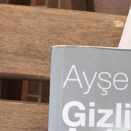
Ayşe Kulin’in kitaplarından izlenimlerimi ilk kez 1 Mayıs günü paylaşmıştım.
sürmekten sıkıldım.
Kulin’in anı-roman ve biyografi-romanlarını hatta anılarını ilgiyle okuduğum
Yazarın bazı kitaplarında maddi-teknik eksikliklere takılıp, romanın içine gir
Özellikle eşcinsel aşkın anlatıldığı dört kitaplık seri hakkında uzun uzun yazmı
etmek için her birinin sayfalarını defalarca yeniden karıştırdığımı da biliyorsu
Kurgu kitapları arasında hakkında en çok konuşulan, dedikodusu fazlaca yapılan 
yazarımızın Ayşe Arman ile bu iki kitap için yapmış olduğu söyleşiyi okudum. Eş
verdiği yanıtları merak edenlere bu söyleşiyi internetten bulup, okumalarını ön
https://www.hurriyet.com.tr/canim-istedi-escinsel-romani-yazdim-19229554
Ayşe Kulin diğer kitapları hakkında da eleştirmenlerin tutumundan duyduğu üzün
yazarım”
dediğini biliyoruz. Kitaplarının çok satması nedeniyle suçlanmasına, 
tanımlanmasına haklı olarak çok kırılmıştı.