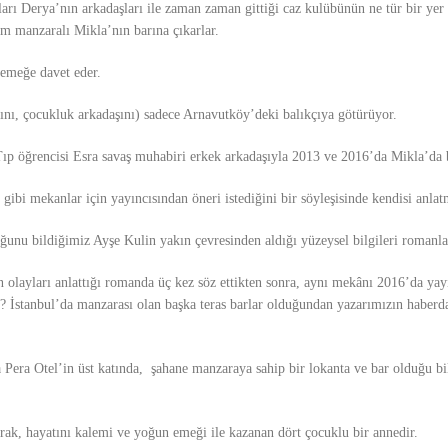
zları Derya’nın arkadaşları ile zaman zaman gittiği caz kulübünün ne tür bir y
m manzaralı Mikla’nın barına çıkarlar.
yemeğe davet eder.
zını, çocukluk arkadaşını) sadece Arnavutköy’deki balıkçıya götürüyor.
Tıp öğrencisi Esra savaş muhabiri erkek arkadaşıyla 2013 ve 2016’da Mikla’da 
ibi mekanlar için yayıncısından öneri istediğini bir söyleşisinde kendisi anlat
ğunu bildiğimiz Ayşe Kulin yakın çevresinden aldığı yüzeysel bilgileri romanlar
 olayları anlattığı romanda üç kez söz ettikten sonra, aynı mekânı 2016’da yay
i? İstanbul’da manzarası olan başka teras barlar olduğundan yazarımızın haberd
era Otel’in üst katında, şahane manzaraya sahip bir lokanta ve bar olduğu bil
arak, hayatını kalemi ve yoğun emeği ile kazanan dört çocuklu bir annedir.