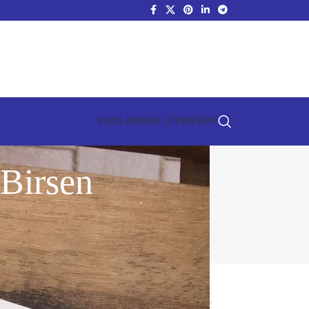
YAZILARINIZI GÖNDERİN!
 Birsen
SON YORUMLAR
BAVUL / A.C. Özyer
için
İ.