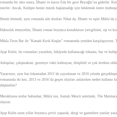
romanda bir süre sonra, İlhami ve karısı Eda bir gece Beyoğlu’na giderler. Kı
isterler. Ancak, Kulüpte henüz müzik başlamadığı için beklemek üzere muhteşe
Henüz bitmedi; aynı romanda aile dostları Nihat da, İlhami ve eşini Mikla’da 
Haksızlık etmeyelim, İlhami roman boyunca konuklarını (sevgilisini, eşi ve kı
Mikla Teras Bar ile “Kanadı Kırık Kuşlar” romanında yeniden karşılaşıyoruz. 
Ayşe Kulin; bu romanları yazarken, hikâyede kullanacağı lokanta, bar ve kulüp g
Anlaşılan; çalışmaktan, gezmeye vakti kalmayan, disiplinli ve çok üretken oldu
Yazarımız; aynı bar-lokantadan 2011’de yayınlanan ve 2010 yılında gerçekleşen
romanında iki kez, 2013 ve 2016’da geçen olayları anlatırken neden kullanır k
düşünelim?
Meraklısına notlar babından; Mikla’nın, Asmalı Mescit semtinde, The Marmara P
olayım.
Ayşe Kulin uzun yıllar boyunca çeviri yaparak, dergi ve gazetelere yazılar yaz