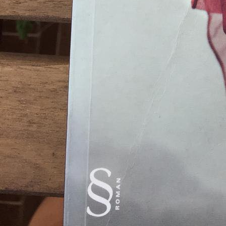
tek başına muazzam bir başarı olarak görüyorum.
Otuz beş adet yayınlanmış kitabı bulunan yazarımızın özellikle
Adı Aylin
ve
Ne
İtalya’da “Yabancı Çeviri Roman” dalında ödül aldı. Ayşe Kulin yazını hakkınd
Bu başarıları nasıl küçümseriz? Hele de; “edebiyatçı” kimlikleri ile üniversitel
herhangi bir dile çevrilmediğini ve dar bir arkadaş/tanış çevresi dışında okunma
Artık konuyu toparlama zamanı. Önceki üç yazıda Kulin kitaplığından ayrıntılı 
Kulin kitapları hakkında son olarak, genel gözlemlerimi sıralamak istiyorum.
Anılarının bir yerinde alfabemizden “28 harfli” olarak söz ediyor. İki dilde 
yayınlama telaşının varlığı, hem de düzeltmenlerin hatası söz konusudur.
Ayşe Kulin’in romanlarındaki kadın kahramanların üzücü bir durumla karşılaştı
çıkmaktadır. Anılarında da, konak ahalisinden kimilerinin, büyükannesinin ve a
de, İlkokul çağındaki büyük oğlu Mete’nin, evdeki bir parti sırasında camlı kapı
Gene Yazarımızın anılarında rastladığım bir cümle ile devam ediyorum: “Orh
Şimdi hiç olmadı! Bir başka yazardan “alıntı” yaparken biraz daha özenli da