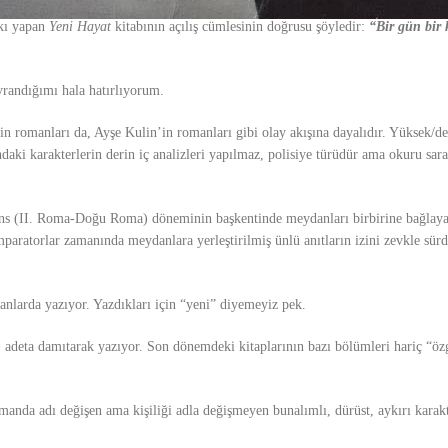
skı yapan
Yeni Hayat
kitabının açılış cümlesinin doğrusu şöyledir:
“Bir gün bir
vrandığımı hala hatırlıyorum.
romanları da, Ayşe Kulin’in romanları gibi olay akışına dayalıdır. Yüksek/der
aki karakterlerin derin iç analizleri yapılmaz, polisiye türüdür ama okuru sarar
ans (II. Roma-Doğu Roma) döneminin başkentinde meydanları birbirine bağlay
mparatorlar zamanında meydanlara yerleştirilmiş ünlü anıtların izini zevkle sü
nlarda yazıyor. Yazdıkları için “yeni” diyemeyiz pek.
, adeta damıtarak yazıyor. Son dönemdeki kitaplarının bazı bölümleri hariç “ö
nda adı değişen ama kişiliği adla değişmeyen bunalımlı, dürüst, aykırı karakt