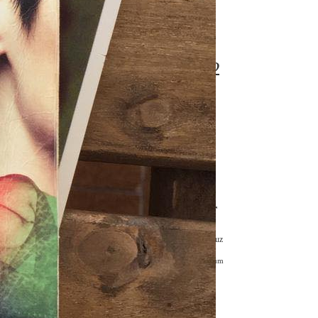
na davet edilir.
#panzehirkitap
. Herhalde iyi bir
#panzehirsöyleşi
#panzehirşiirler
2022
#yeniçıkanlar
deneme
aralık
deryaerkenci
edebiyat
edergi
zde saldırganca
kadın
en yeniler
kitap
mart
nisan
ocak
panzehir
olmadığını düşündüğü
panzehiröykü
panzehiröyküler
roman
sinema
temmuz
söylediklerini
türkedebiyatı
yazar
ğrenim gören
ölüm
öykü
şiir
şubat
nı sağlamış olmasını