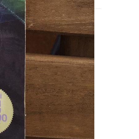
ayınlandı ve
KATEGORILER
Analiz/ Yorum/ Kitap
ir kitabının bile,
Anı
Anlatı
evirip çevirdiğim
Bilim
Çeviri
Çizgi Roman
azıp bitirme ve hemen
Deneme
Doğa
DOSYA
ek olarak karşımıza
DÜŞÜN
 yazarın kendisinin
Düşünce Yazısı
uz.
EDEBİYAT
Editör
Felsefe
Fotoğraf
Genel Yayın Yönetmeni