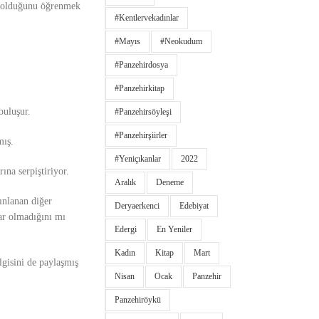
er olduğunu öğrenmek
#kentlervekadınlar
#Mayıs
#neokudum
#panzehirdosya
#panzehirkitap
buluşur.
#panzehirsöyleşi
#panzehirşiirler
mış.
#yeniçıkanlar
2022
ına serpiştiriyor.
Aralık
Deneme
ınlanan diğer
Deryaerkenci
Edebiyat
ar olmadığını mı
Edergi
En Yeniler
Kadın
Kitap
Mart
gisini de paylaşmış
Nisan
Ocak
Panzehir
Panzehiröykü