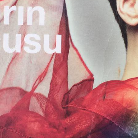
nın yayınlandığı dönemde bir gün Doğan Hızlan tarafından televizyon programı
lk sorusunu sorar: “
Kitabınız için çok işlenmiş, çok popüler bir konu seçmişsiniz
’a bu cümle?
ndirebilirsiniz. Ama programınıza davet ettiğiniz konuğunuza daha açılış cümleni
ptır.
ce Kulin’in popülerliğinden yaralanmak ya da aşağılamak için iyi edebiyatçı 
 için; “O edebiyatçı değil” demiş ve hayran okuru olan beni bile üzmüştü.
dar bir edebiyatçı çevresine sıkışmış, “eski” değerlere tutunmuş eleştirmenlerin 
i açılmaya başlamış olmasını memnuniyetle karşıladığını, halen bu bölümlerde ö
ri beklediğini söylüyor.
 binlerce kişinin; belki de okul dışı kitapla ilk kez tanışmasını, kitap okuması