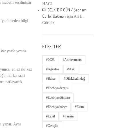
isabetli seçilmiştir
HACI
BELKİ BİR GÜN / Şebnem
Gürler Oakman
için
Ali E.
a’ya önceden bilgi
Gürbüz
ETİKETLER
 bir yerde yemek
#2023
#annieernaux
yunca, en az iki kez
#ağustos
#aşk
uğu marka saati
#bahar
#dileküstündağ
nra patlayacak
#edebiyatdergisi
#edebiyatdünyası
#edebiyathaber
#ekim
#eylül
#fanzin
ı yapar. Aynı
#gençlik