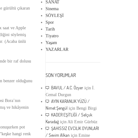
SANAT
le gürültü çıkaran
Sinema
SÖYLEŞİ
Spor
ex saat ve Apple
Tarih
diğini söylemiş
Tiyatro
ır. (Acaba ünlü
Yaşam
YAZARLAR
nde bir raf dolusu
SON YORUMLAR
rın benzer olduğunu
BAVUL / A.C. Özyer
için
İ.
Cemal Durgun
psi Bora’nın
AYIN KARANLIK YÜZÜ /
mış ve hikâyenin
Nimet Şengül
için
Bengi Birgi
KADER EŞİTLİĞİ / Selçuk
Karadağ
için
Ali Emir Gürbüz
 konuşurken pot
ŞAHISSIZ EVCİLİK OYUNLARI
 “keşke hangi renk
/ Sevim Alkan
için
Emine