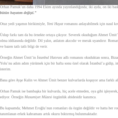
Orhan Pamuk’un daha 1994 Ekim ayında yayınlandığında; iki ayda, on iki ba
bütün hayatım değişti.”
Otuz yedi yaşımın birikimiyle,
Yeni Hayat
romanını anlayabilmek için nasıl kı
Üslup farkı tam da bu örnekte ortaya çıkıyor. Severek okuduğum Ahmet Ümit’in 
olma iddiasında değildir. Dil yalın, anlatım akıcıdır ve merak uyandırır. Romand
ve bazen tatlı tatlı bilgi de verir.
Örneğin Ahmet Ümit’in
İstanbul Hatırası
adlı romanını okuduktan sonra, Biz
Yolu’nu adım adım yürümek için bir hafta sonu özel olarak İstanbul’a gidip, i
isterim.
Bana göre Ayşe Kulin ve Ahmet Ümit benzer kulvarlarda koşuyor ama farklı ala
Orhan Pamuk ise bambaşka bir kulvarda, hiç acele etmeden, oya gibi işleyerek
ediyor. Örneğin
Masumiyet Müzesi
özgünlük abidesidir kanımca.
Bu kapsamda; Mehmet Eroğlu’nun romanları da özgün değildir ve hatta her roma
tanımlanan erkek kahramanı artık okuru bıktırmış bulunmaktadır.