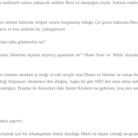
 nedeniyle onlara yakışacak renkleri Bora’ya danıştığını söyler. Aslında renkler 
ce ailesini haberdar ettiğini ısrarla vurgulamış olduğu Çin gezisi hakkında Bor
rısı ve kızı nedense hiç yadırgamıyor.
 selam daha gönderelim mi?
lar Akmerkez dışında alışveriş yapmazlar mı?’ Home Store’ ve ‘Mikla’ dışında
 yeniden okurken iş ortağı ve eski sevgili olan İlhami ve Handan’ın roman bo
tiği bilgisayarı Akmerkez’den aldığını, başka bir gün ABD’den satın almış old
ıraktığını, Handan ile Akmerkez’deki Remzi Kitabevi’ne giderken, kısa süre so
kça şaşırtıcı.
 ağırlamak için bir arkadaşından ününü duyduğu Mikla’da akşam yemeği program