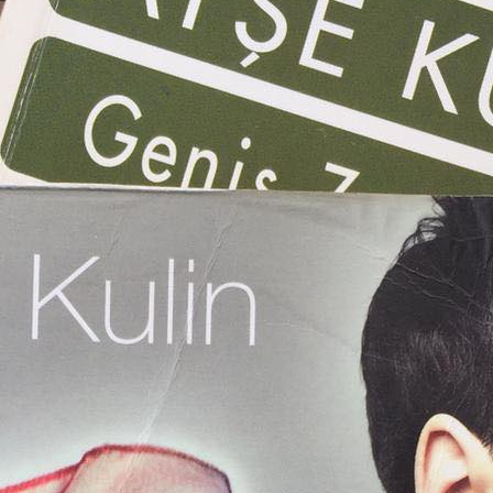
 Bu dördüncü ve umarım son yazı olur. Kulin’in roman karakterlerinin peşine d
dan, kurgu romanlarını ise “Önerilecekler” listeme koymadığımdan daha önce d
emediğimi, kitapta kurgulanan hikâyeye epey dışardan bakarak okuyup bitirdiğim
ştım. Serinin ilk üç kitabını bu süreçte yeniden okuduğumu, hatta yazarken bazı 
nuz.
ilk iki kitabın (
Gizli Anlar Yolcusu
ve
Bora’nın Kitabı
) fotoğrafını da bu ya
cinsel aşkın anlatıldığı bu romanlarla ilgili olarak koparılan yaygarayı ve Kuli
eririm.
tüyü defalarca ifade etmişti. Çeşitli söyleşilerinde, “
Ben, çok satmak gibi büy
bazı edebiyat çevreleri tarafından edebiyatçı olarak ciddiye alınmamasına, biyog