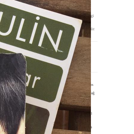
Cemal Durgun
üşmekten, iz
AYIN KARANLIK YÜZÜ /
Nimet Şengül
için
Bengi Birgi
KADER EŞİTLİĞİ / Selçuk
e söz etmiştim.
Karadağ
için
Ali Emir Gürbüz
i anlatmıştım.
ayrıntıları kontrol
ETİKETLER
zıya ekliyorum. Dün;
n’in bu eleştirilere
#2023
#ağustos
#annieernaux
#aşk
#bahar
#dileküstündağ
#edebiyatdergisi
#edebiyatdünyası
ük ayıbı olan bir
#edebiyathaber
#ekim
#eylül
rafi yazarı olarak
#gençlik
#fanzin
#kentlervekadınlar
#Mayıs
#panzehirdosya
#neokudum