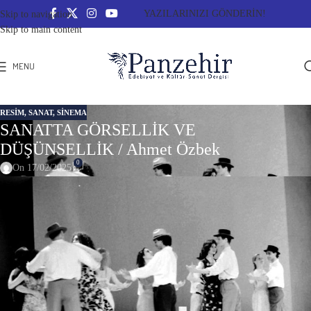
YAZILARINIZI GÖNDERİN!
Skip to navigation
Skip to main content
MENU
RESIM
,
SANAT
,
SINEMA
SANATTA GÖRSELLİK VE
DÜŞÜNSELLİK / Ahmet Özbek
0
On 17/02/2025