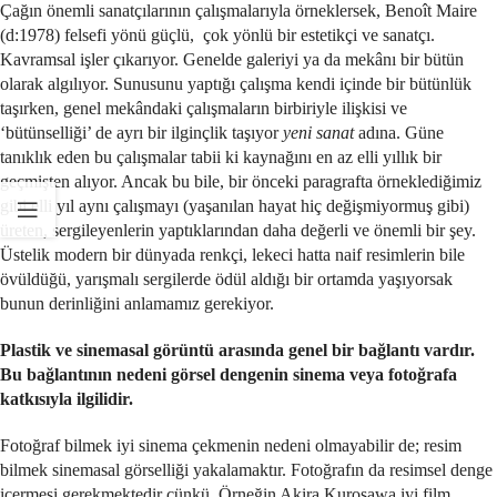
Çağın önemli sanatçılarının çalışmalarıyla örneklersek, Benoît Maire
(d:1978) felsefi yönü güçlü, çok yönlü bir estetikçi ve sanatçı.
Kavramsal işler çıkarıyor. Genelde galeriyi ya da mekânı bir bütün
olarak algılıyor. Sunusunu yaptığı çalışma kendi içinde bir bütünlük
taşırken, genel mekândaki çalışmaların birbiriyle ilişkisi ve
‘bütünselliği’ de ayrı bir ilginçlik taşıyor
yeni sanat
adına. Güne
tanıklık eden bu çalışmalar tabii ki kaynağını en az elli yıllık bir
geçmişten alıyor. Ancak bu bile, bir önceki paragrafta örneklediğimiz
gibi elli yıl aynı çalışmayı (yaşanılan hayat hiç değişmiyormuş gibi)
üreten, sergileyenlerin yaptıklarından daha değerli ve önemli bir şey.
Üstelik modern bir dünyada renkçi, lekeci hatta naif resimlerin bile
övüldüğü, yarışmalı sergilerde ödül aldığı bir ortamda yaşıyorsak
bunun derinliğini anlamamız gerekiyor.
Plastik ve sinemasal görüntü arasında genel bir bağlantı vardır.
Bu bağlantının nedeni görsel dengenin sinema veya fotoğrafa
katkısıyla ilgilidir.
Fotoğraf bilmek iyi sinema çekmenin nedeni olmayabilir de; resim
bilmek sinemasal görselliği yakalamaktır. Fotoğrafın da resimsel denge
içermesi gerekmektedir çünkü. Örneğin Akira Kurosawa iyi film