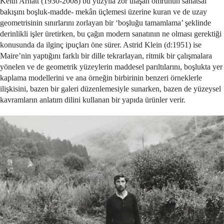
Keith Arnatt (1930-2008) bu yüzyıla zor ulaşan ömrünün sanatsal
bakışını boşluk-madde- mekân üçlemesi üzerine kuran ve de uzay
geometrisinin sınırlarını zorlayan bir ‘boşluğu tamamlama’ şeklinde
derinlikli işler üretirken, bu çağın modern sanatının ne olması gerektiği
konusunda da ilginç ipuçları öne sürer. Astrid Klein (d:1951) ise
Maire’nin yaptığını farklı bir dille tekrarlayan, ritmik bir çalışmalara
yönelen ve de geometrik yüzeylerin maddesel parıltılarını, boşlukta yer
kaplama modellerini ve ana örneğin birbirinin benzeri örneklerle
ilişkisini, bazen bir galeri düzenlemesiyle sunarken, bazen de yüzeysel
kavramların anlatım dilini kullanan bir yapıda ürünler verir.