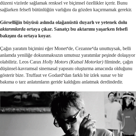
düzeni vizörde sağlamak renksel ve biçimsel özellikler içerir. Bunu
sağlarken felsefi bütünlüğün varlığını da gözden kaçırmamak gerekir.
Görselliğin büyüsü aslında olağanüstü duyarlı ve yetenek dolu
aktarımlarda
ortaya çıkar. Sanatçı bu aktarımı yaşarken felsefi
bakışını da ortaya koyar.
Çağın yaratım biçimini eğer Monet
‘
de, Cezanne
‘
da unuttuysak, belli
anlamda yeniliğe dokunmaksızın umutsuz yaratımlar peşinde dolaşıyor
olabiliriz. Leos Carax
Holly Motors (Kutsal Motorlar)
filminde, çağın
düşünsel-kavramsal sinemasal yapısını oluşturma amacında olduğunu
gösterir bize. Truffaut ve Godard
‘
dan farklı bir izlek sunar ve bir
bakıma o tarz anlatımların geride kaldığını anlatmak derdindedir.