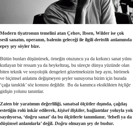
Modern tiyatronun temelini atan Çehov, Ibsen, Wilder ise çok
sesli sanatın, operanın, balenin geleceği ile ilgili
derinlik
anlamında
epey şey söyler bize.
Bütün bunları düşünürsek, örneğin otuzuncu ya da kırkıncı sanat yılını
kutlayan bir ressam ya da heykeltıraş, bu süreçte dünya yüzünde olan
biten teknik ve sosyolojik dengeleri gözetmeksizin hep aynı, birörnek
ve biçimsel anlatımı değişmeyen şeyler sunuyorsa bizim için burada
‘çağa tanıklık’ söz konusu değildir. Bu da kanımca eksiklikten
hiçliğe
gidişin yolunu tanımlar.
Zaten bir yaratımın değerliliği, sanatsal ölçütler dışında, çağdaş
estetiğin rolü inkâr edilerek,
kişisel ilişkiler
, bağlantılar yoluyla yok
sayılıyorsa, ‘doğru sanat’ da bu ölçütlerle tanımlanır, ‘felsefi ya da
düşünsel anlamlarla’ değil.
Doğru
olmayan şey de budur.