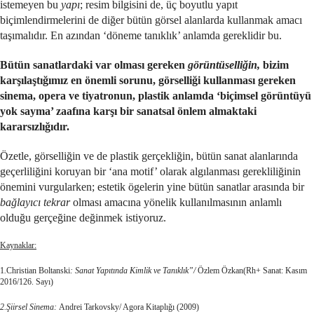
istemeyen bu
yapı
; resim bilgisini de, üç boyutlu yapıt
biçimlendirmelerini de diğer bütün görsel alanlarda kullanmak amacı
taşımalıdır. En azından ‘döneme tanıklık’ anlamda gereklidir bu.
Bütün sanatlardaki var olması gereken
görüntüselliğin,
bizim
karşılaştığımız en önemli sorunu, görselliği kullanması gereken
sinema, opera ve tiyatronun, plastik anlamda ‘biçimsel görüntüyü
yok sayma’ zaafına karşı bir sanatsal önlem almaktaki
kararsızlığıdır.
Özetle, görselliğin ve de plastik gerçekliğin, bütün sanat alanlarında
geçerliliğini koruyan bir ‘ana motif’ olarak algılanması gerekliliğinin
önemini vurgularken; estetik ögelerin yine bütün sanatlar arasında bir
bağlayıcı tekrar
olması amacına yönelik kullanılmasının anlamlı
olduğu gerçeğine değinmek istiyoruz.
Kaynaklar:
1
.
Christian Boltanski
: Sanat Yapıtında Kimlik ve Tanıklık”/
Özlem Özkan(Rh+ Sanat: Kasım
2016/126. Sayı)
2.Şiirsel Sinema:
Andrei Tarkovsky/ Agora Kitaplığı (2009)