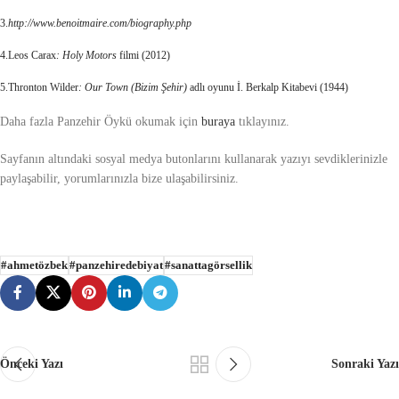
3.
http://www.benoitmaire.com/biography.php
4.Leos Carax
: Holy Motors
filmi (2012)
5.Thronton Wilder
: Our Town (Bizim Şehir)
adlı oyunu İ. Berkalp Kitabevi (1944)
Daha fazla Panzehir Öykü okumak için
buraya
tıklayınız.
Sayfanın altındaki sosyal medya butonlarını kullanarak yazıyı sevdiklerinizle
paylaşabilir, yorumlarınızla bize ulaşabilirsiniz.
#ahmetözbek
#panzehiredebiyat
#sanattagörsellik
Önceki Yazı
Sonraki Yazı