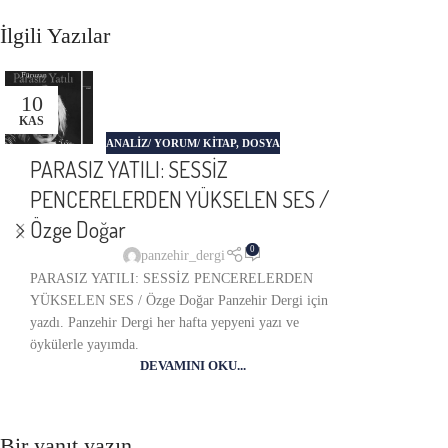
İlgili Yazılar
10
KAS
ANALIZ/ YORUM/ KITAP
,
DOSYA
PARASIZ YATILI: SESSİZ
PENCERELERDEN YÜKSELEN SES /
Özge Doğar
0
panzehir_dergi
PARASIZ YATILI: SESSİZ PENCERELERDEN
YÜKSELEN SES / Özge Doğar Panzehir Dergi için
yazdı. Panzehir Dergi her hafta yepyeni yazı ve
öykülerle yayımda.
DEVAMINI OKU...
Bir yanıt yazın