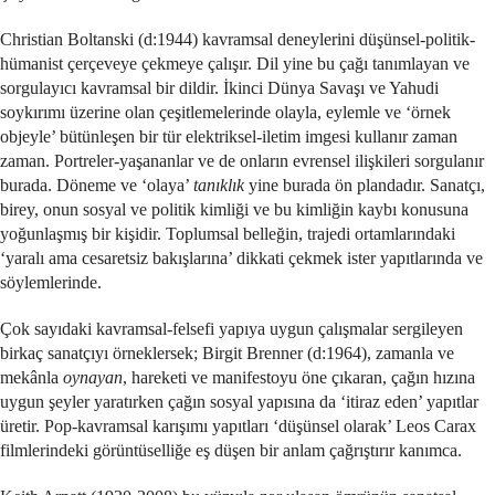
Christian Boltanski (d:1944) kavramsal deneylerini düşünsel-politik-
hümanist çerçeveye çekmeye çalışır. Dil yine bu çağı tanımlayan ve
sorgulayıcı kavramsal bir dildir. İkinci Dünya Savaşı ve Yahudi
soykırımı üzerine olan çeşitlemelerinde olayla, eylemle ve ‘örnek
objeyle’ bütünleşen bir tür elektriksel-iletim imgesi kullanır zaman
zaman. Portreler-yaşananlar ve de onların evrensel ilişkileri sorgulanır
burada. Döneme ve ‘olaya’
tanıklık
yine burada ön plandadır. Sanatçı,
birey, onun sosyal ve politik kimliği ve bu kimliğin kaybı konusuna
yoğunlaşmış bir kişidir. Toplumsal belleğin, trajedi ortamlarındaki
‘yaralı ama cesaretsiz bakışlarına’ dikkati çekmek ister yapıtlarında ve
söylemlerinde.
Çok sayıdaki kavramsal-felsefi yapıya uygun çalışmalar sergileyen
birkaç sanatçıyı örneklersek; Birgit Brenner (d:1964), zamanla ve
mekânla
oynayan
, hareketi ve manifestoyu öne çıkaran, çağın hızına
uygun şeyler yaratırken çağın sosyal yapısına da ‘itiraz eden’ yapıtlar
üretir. Pop-kavramsal karışımı yapıtları ‘düşünsel olarak’ Leos Carax
filmlerindeki görüntüselliğe eş düşen bir anlam çağrıştırır kanımca.